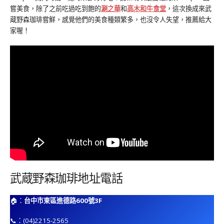
嘗美食，除了之前吃過吃到飽的
涮之華
和
高木和牛食堂
，這次換成來武
蔵野森珈琲嘗鮮，感覺他們的美食種類繁多，也沒令人失望，推薦給大
家喔！
武蔵野森珈琲地址電話
🏠：
台中市東區進德路600號3F
📞：(04)2215-2565