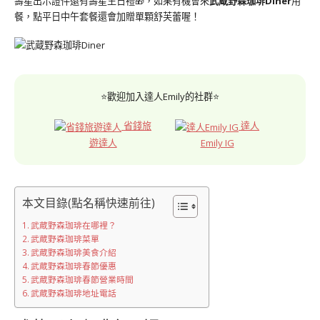
壽星出示證件還有壽星生日禮🎁，如果有機會來
武蔵野森珈琲Diner
用
餐，點平日中午套餐還會加贈單顆舒芙蕾喔！
⭐歡迎加入達人Emily的社群⭐
省錢旅
達人
遊達人
Emily IG
本文目錄(點名稱快速前往)
武蔵野森珈琲在哪裡？
武蔵野森珈琲菜單
武蔵野森珈琲美食介紹
武蔵野森珈琲春節優惠
武蔵野森珈琲春節營業時間
武蔵野森珈琲地址電話