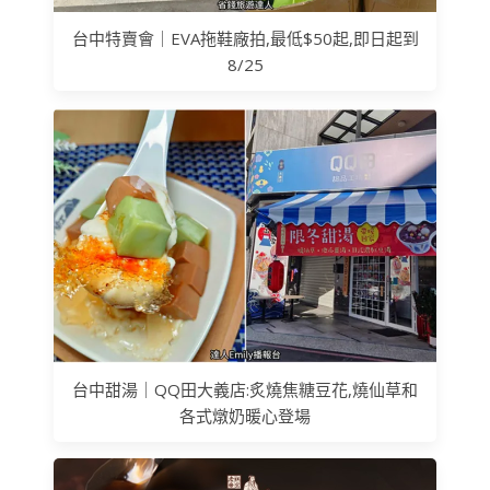
台中特賣會｜EVA拖鞋廠拍,最低$50起,即日起到
8/25
台中甜湯｜QQ田大義店:炙燒焦糖豆花,燒仙草和
各式燉奶暖心登場