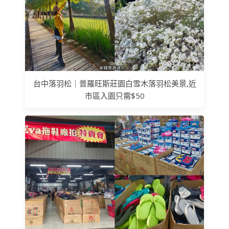
台中落羽松｜普羅旺斯莊園白雪木落羽松美景,近
市區入園只需$50