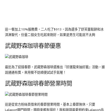
這一餐加上10%服務費，二人吃了$913，因為還多了舒芙蕾鬆餅和冰
淇淋聖代，份量二個女生吃起來剛好，如果是男生可能就不太夠
武蔵野森珈琲春節優惠
最近為了迎接春節，武蔵野森珈琲還推出『好運龍來抽好籤』活動，據
說通通有獎，來用餐不妨順便試試手氣喔！
武蔵野森珈琲春節營業時間
這是從官方粉絲頁借來的春節營業時間，基本上春節無休，只要
Lalaport開門時間，隨時來都有得吃！我和琬琪最愛相約來Lalaport品