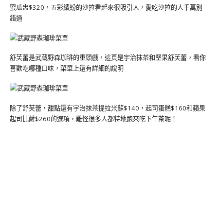
蜜瓜盅$320，五彩繽紛的沙拉看起來很吸引人，愛吃沙拉的人千萬別
錯過
舒芙蕾是武蔵野森珈琲的重頭戲，這頁是宇治抹茶和堅果舒芙蕾，看你
喜歡吃哪種口味，菜單上還有詳細的說明
除了舒芙蕾，甜點還有宇治抹茶提拉米蘇$140，起司蛋糕$160和蘋果
起司比薩$260的選項，難怪很多人都特地跑來吃下午茶呢！