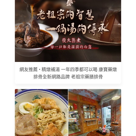
網友推薦 • 精燉補湯 一年四季都可以喝 康寶藥燉
排骨全新網路品牌 老祖宗藥膳排骨