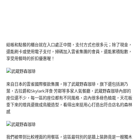
結帳和點餐的櫃台就在入口處正中間，支付方式也很多元；除了現金，
還能刷卡或使用電子支付，掃碼加入雲雀集團的會員，還能累積點數，
享受用餐時的折扣優惠喔！
來自日本的雲雀國際餐飲集團，除了武蔵野森珈琲，旗下還包括涮乃
葉，古拉爵和Skylark洋食·芳鄰等多家人氣餐廳，武蔵野森珈琲內部的
座位還不少，每一區的座位都有不同風格，店內很多綠色植栽，天花板
垂下來的燈具還做成鳥籠造型，看得出來挺用心打造出符合店名的森林
感
我們被帶到比較裡面的用餐區，這區最特別的是牆上裝飾竟是一艘獨木