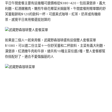
平日午間套餐主要有這幾種可選價格從$380~420，包括漢堡排，義大
利麵，紅酒燉豬肉，嫩煎牛綠花椰菜米焗飯等，午間套餐附贈單顆的舒
芙蕾鬆餅和$120的飲料一杯，可選美式咖啡，紅茶，奶茶或有機綠
茶，感覺平日來用餐還挺划算的
如果是二個人一起來用餐，武蔵野森珈琲還有這個雙人套餐菜單
$1080，可以選二份主菜＋一份舒芙蕾和二杯飲料，主菜有義大利麵，
漢堡排，紅酒燉牛肉和牛排，總共有10種主菜任選2種，雙人套餐都幫
你搭配好了，適合不愛傷腦筋的人