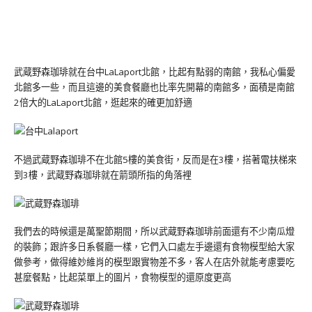
武蔵野森珈琲就在台中LaLaport北館，比起有點弱的南館，我私心偏愛
北館多一些，而且這邊的美食餐廳也比率先開幕的南館多，面積是南館
2倍大的LaLaport北館，逛起來的確更加舒適
不過武蔵野森珈琲不在北館5樓的美食街，反而是在3樓，搭著電扶梯來
到3樓，武蔵野森珈琲就在箭頭所指的角落裡
我們去的時候還是萬聖節期間，所以武蔵野森珈琲前面還有不少南瓜燈
的裝飾；跟許多日系餐廳一樣，它們入口處左手邊還有食物模型給大家
做參考，做得維妙維肖的模型跟實物差不多，客人在店外就能考慮要吃
甚麼餐點，比起菜單上的圖片，食物模型的還原度更高