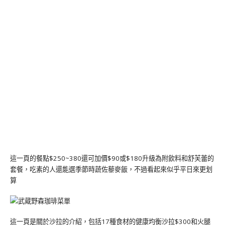
這一頁的餐點$250~380還可加價$90或$180升級為附飲料和舒芙蕾的
套餐，吃素的人還能選季節時蔬佐藜麥飯，不過看起來似乎平日來更划
算
這一頁是關於沙拉的介紹，包括17種食材的健康均衡沙拉$300和火腿