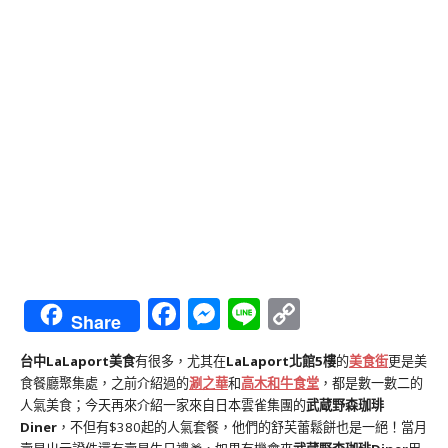
Facebook
Messenger
Line
Copy
Share
Link
台中LaLaport美食
有很多，尤其在
LaLaport北館5樓
的
美食街
更是美
食餐廳聚集處，之前介紹過的
涮之華
和
高木和牛食堂
，都是數一數二的
人氣美食；今天再來介紹一家來自日本雲雀集團的
武蔵野森珈琲
Diner
，不但有$380起的人氣套餐，他們的舒芙蕾鬆餅也是一絕！當月