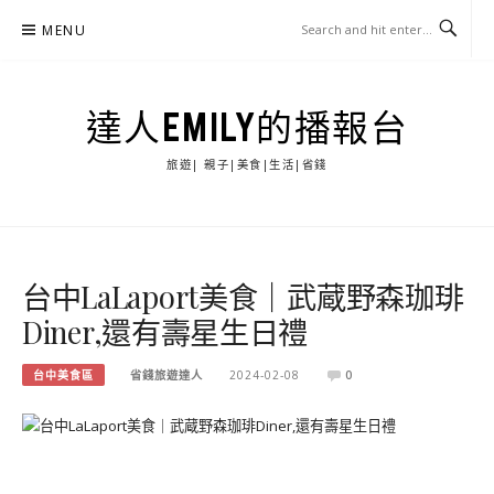
Skip
MENU
to
content
達人EMILY的播報台
旅遊| 親子|美食|生活|省錢
台中LaLaport美食｜武蔵野森珈琲
Diner,還有壽星生日禮
台中美食區
省錢旅遊達人
2024-02-08
0