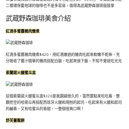
二樣環保愛地球的咖啡也不是多容易，值得為武蔵野森珈琲鼓鼓掌
武蔵野森珈琲美食介紹
紅酒多蜜醬豬肉燉煮
紅酒多蜜醬豬肉燉煮$420，用紅酒燉過的豬肉吃起來軟嫩不乾柴，充
分吸收了醬汁精華的豬肉搭配白飯，吃起來很下飯，不知不覺就吃光光
索蘭諾火腿蜜瓜盅
這個索蘭諾火腿蜜瓜盅$320是我覬覦很久的，當然要點來吃吃看．整
顆挖空的哈密瓜再搭配西班牙火腿和現刨的起司，吃起來有火腿和起司
的鹹香，又有哈蜜瓜的香甜，一整個很爽口啊！
舒芙蕾鬆餅