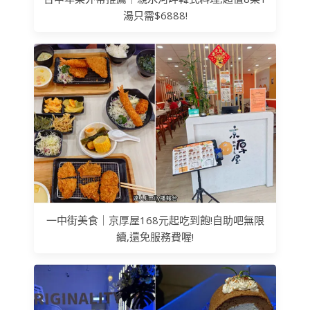
湯只需$6888!
一中街美食｜京厚屋168元起吃到飽!自助吧無限
續,還免服務費喔!