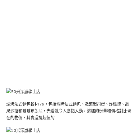
焗烤法式麵包餐$179，包括焗烤法式麵包、嫩煎起司蛋、炸雞塊、蔬
果沙拉和啵啵布朗尼，光看就令人食指大動，這樣的份量和價格對比現
在的物價，其實還挺超值的