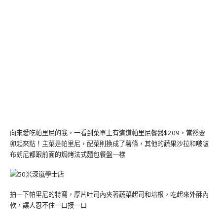
向來愛吃帕里尼的我，一看到菜單上有這道帕里尼餐盤$209，當然要
卯起來點！主菜是帕里尼，配菜則換成了薯條，其他的蔬果沙拉和啵啵
布朗尼都跟前面的焗烤法式麵包餐盤一樣
拍一下帕里尼的特寫，厚片吐司內夾著蔬菜起司和培根，吃起來外酥內
軟，讓人忍不住一口接一口