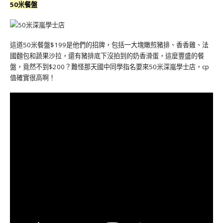
50米餐盤
這道50米餐盤$199是他們的招牌，包括一大塊嫩煎豬排、香香雞、法
國麵包和蔬果沙拉，還有豬排底下沒拍到的奶香滑蛋，這麼豐盛的餐
盤，竟然不到$200？難怪那天國中同學指名要來50米深嵐學士店，cp
值確實很高啊！