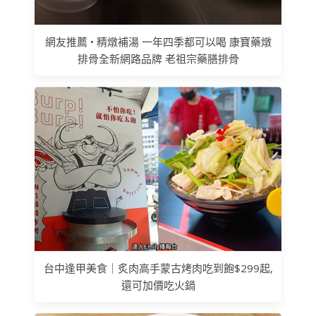
網友推薦 • 精燉補湯 一年四季都可以喝 康寶藥燉
排骨全新網路品牌 老祖宗藥膳排骨
台中逢甲美食｜炙肉高手蒙古烤肉吃到飽$299起,
還可加價吃火鍋