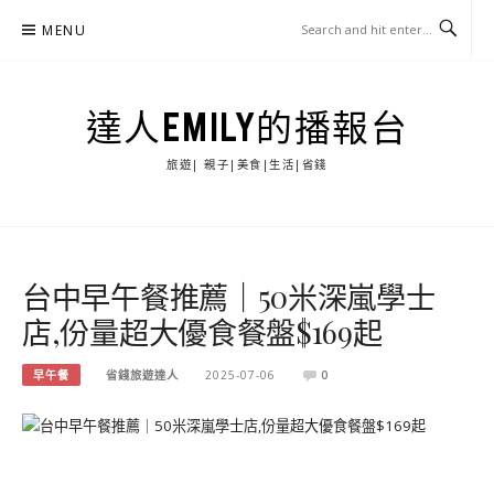
Skip
MENU
to
content
達人EMILY的播報台
旅遊| 親子|美食|生活|省錢
台中早午餐推薦｜50米深嵐學士
店,份量超大優食餐盤$169起
早午餐
省錢旅遊達人
2025-07-06
0