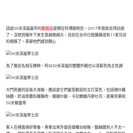
話說50米深嵐最早的
創始店
是開在科博館附近，2017年我就去拜訪過
了，沒想到幾年下來生意越做越大，目前在台中已經擴展成有11家分店
的規模了，真替他們感到開心
為了跟店名相互輝映，所以50米深嵐的整體外觀也以深藍色為主色調
大門旁邊的這張大海報，應該是它們最受歡迎的主打菜色，包括辣炒雞
絲麵、奶油青醬佐雞胸肉、腸腸炒飯、卡拉嫩雞丹麥吐司、蔬果貝果和
50米餐盤等
客人在裡面填好單後，再拿出來外面這個櫃台結帳，動線跟別人不太一