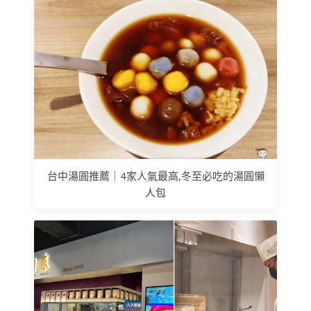
台中湯圓推薦｜4家人氣最高,冬至必吃的湯圓懶
人包