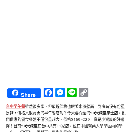
Facebook
Messenger
Line
Copy
Share
Link
台中早午餐
雖然很多家，但最近價格也跟著水漲船高，到底有沒有份量
足夠，價格又很實惠的早午餐店呢？今天要介紹的
50米深嵐學士店
，他
們供應的優食餐盤不僅份量超大，價格$169~229，真是小資族的好選
擇！目前
50米深嵐
在台中共有11家店，位在中國醫藥大學學區內的學