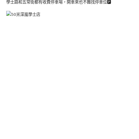
學士路和五常街都有收費停車場，開車來也不難找停車位🅿️