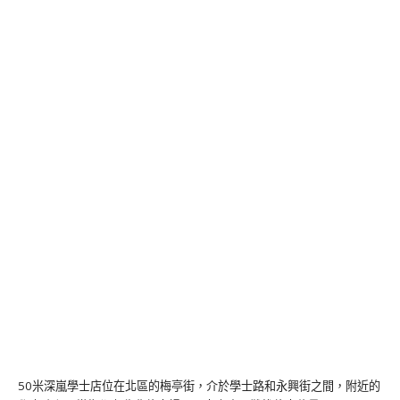
50米深嵐學士店位在北區的梅亭街，介於學士路和永興街之間，附近的