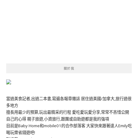
關於我
當過美食記者,出過二本書,寫遍各報章雜誌 居住過美國/加拿大,旅行過很
多地方
擅長用最少的預算,玩出最精采的行程 愛吃愛玩愛分享,常常不吝惜公開
自己的心得 親子旅遊,小資旅行,跟團或自助遊都是我的強項
目前是Baby Home和mobile01的合作部落客 大家快來跟著達人Emily吃
喝玩樂省錢遊吧!