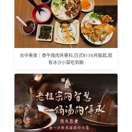
台中美食｜叁牛燒肉丼專科,日式$138丼飯起,就
有冰沙小菜吃到飽