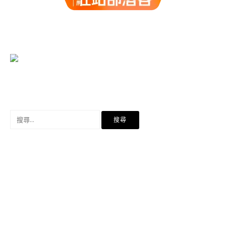
搜
尋
關
鍵
字: