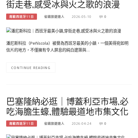
街走巷,感受冰與火之歌的浪漫
南歐西班牙11日
省錢旅遊達人
2026-05-10
0
潘尼斯科拉（Peñíscola）被譽為西班牙最美的小鎮，一個美得宛如明
信片的地方，不僅擁有令人屏息的純白建築與…
CONTINUE READING
巴塞隆納必逛｜博蓋利亞市場,必
吃海膽生蠔,體驗最道地市集文化
南歐西班牙11日
省錢旅遊達人
2026-04-24
0