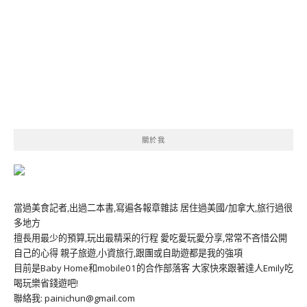
關於我
當過美食記者,出過二本書,寫遍各報章雜誌 居住過美國/加拿大,旅行過很
多地方
擅長用最少的預算,玩出最精采的行程 愛吃愛玩愛分享,常常不吝惜公開
自己的心得 親子旅遊,小資旅行,跟團或自助遊都是我的強項
目前是Baby Home和mobile01的合作部落客 大家快來跟著達人Emily吃
喝玩樂省錢遊吧!
聯絡我: painichun@gmail.com