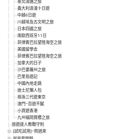
泰北清邁之旅
義大利浪漫十日遊
中越6日遊
川越埃及古文明之旅
日本四國之旅
南歐西班牙11日
菲律賓巴拉望陸海空之旅
美國留學去
菲律賓巴拉望陸海空之旅
加拿大的日子
沙巴婆羅州之旅
巴里島遊記
中國內地走跳
迪士尼懶人包
祖孫三代遊東京
澳門~百遊不膩
小資遊香港
九州福岡賞櫻之旅
旅遊達人教戰守則
[試吃試用]~照過來
就是愛閒聊