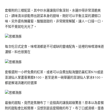
套餐附的三樣配菜，其中炒水蓮讓我印象深刻。水蓮炒得非常清脆爽
口，調味清淡卻能帶出蔬菜本身的甜味，剛好可以平衡主菜的濃郁口
味。另外還有醃蘿蔔，酸酸甜甜的，非常開胃解膩，讓人一口接一口，
不知不覺就吃光光了。
每次吃日式定食，味噌湯都是不可或缺的靈魂配角。這裡的味噌湯味道
濃郁，料也很實在
套餐還附一小杯免費的紅茶，或者可以自費加點海鹽奶蓋紅茶$70或是
澎湖仙人掌蘆薈果醋$100，甚至是來一碗華麗的澎湖仙人掌冰$100，
都是解渴消暑的好選擇
最後的甜點，竟然是焦糖布丁！這個真的讓我超級驚喜！原本以為套餐
附的甜點會比較簡單，沒想到是這麼精緻的布丁。布丁口感滑順，蛋香