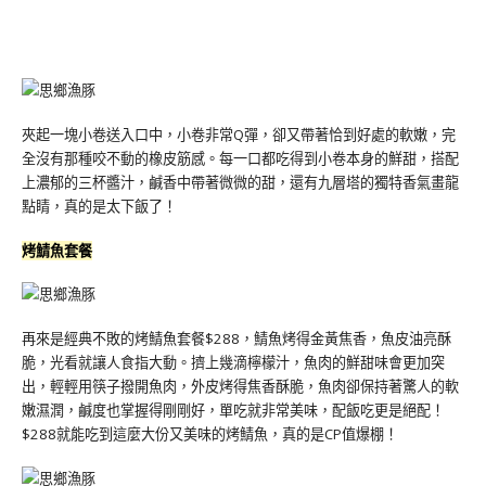
夾起一塊小卷送入口中，小卷非常Q彈，卻又帶著恰到好處的軟嫩，完
全沒有那種咬不動的橡皮筋感。每一口都吃得到小卷本身的鮮甜，搭配
上濃郁的三杯醬汁，鹹香中帶著微微的甜，還有九層塔的獨特香氣畫龍
點睛，真的是太下飯了！
烤鯖魚套餐
再來是經典不敗的烤鯖魚套餐$288，鯖魚烤得金黃焦香，魚皮油亮酥
脆，光看就讓人食指大動。擠上幾滴檸檬汁，魚肉的鮮甜味會更加突
出，輕輕用筷子撥開魚肉，外皮烤得焦香酥脆，魚肉卻保持著驚人的軟
嫩濕潤，鹹度也掌握得剛剛好，單吃就非常美味，配飯吃更是絕配！
$288就能吃到這麼大份又美味的烤鯖魚，真的是CP值爆棚！