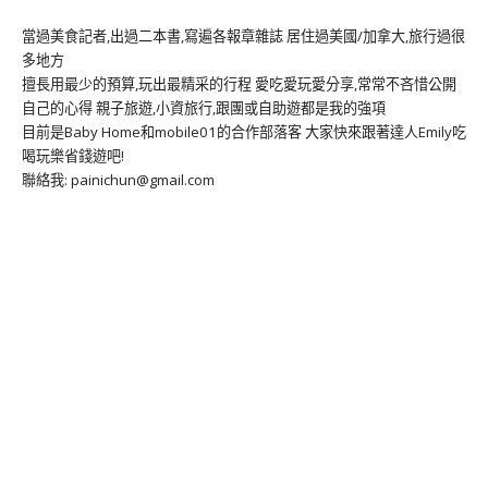
當過美食記者,出過二本書,寫遍各報章雜誌 居住過美國/加拿大,旅行過很
多地方
擅長用最少的預算,玩出最精采的行程 愛吃愛玩愛分享,常常不吝惜公開
自己的心得 親子旅遊,小資旅行,跟團或自助遊都是我的強項
目前是Baby Home和mobile01的合作部落客 大家快來跟著達人Emily吃
喝玩樂省錢遊吧!
聯絡我: painichun@gmail.com