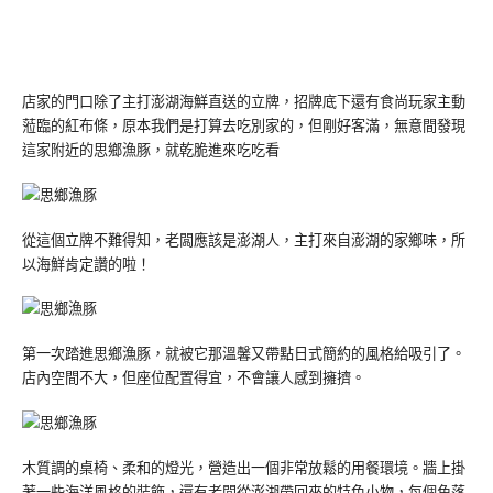
店家的門口除了主打澎湖海鮮直送的立牌，招牌底下還有食尚玩家主動
蒞臨的紅布條，原本我們是打算去吃別家的，但剛好客滿，無意間發現
這家附近的思鄉漁豚，就乾脆進來吃吃看
從這個立牌不難得知，老闆應該是澎湖人，主打來自澎湖的家鄉味，所
以海鮮肯定讚的啦！
第一次踏進思鄉漁豚，就被它那溫馨又帶點日式簡約的風格給吸引了。
店內空間不大，但座位配置得宜，不會讓人感到擁擠。
木質調的桌椅、柔和的燈光，營造出一個非常放鬆的用餐環境。牆上掛
著一些海洋風格的裝飾，還有老闆從澎湖帶回來的特色小物，每個角落