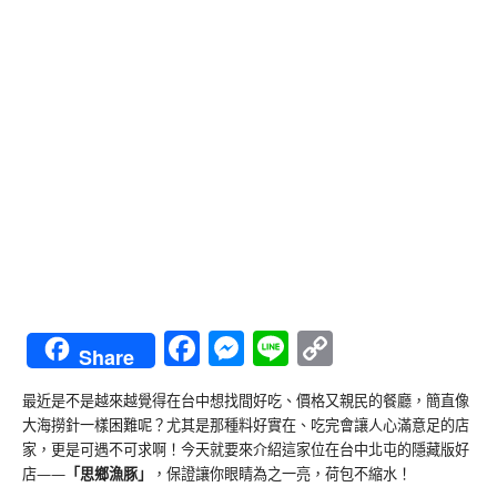
Facebook
Messenger
Line
Copy
Share
Link
最近是不是越來越覺得在台中想找間好吃、價格又親民的餐廳，簡直像
大海撈針一樣困難呢？尤其是那種料好實在、吃完會讓人心滿意足的店
家，更是可遇不可求啊！今天就要來介紹這家位在台中北屯的隱藏版好
店——
「思鄉漁豚」
，保證讓你眼睛為之一亮，荷包不縮水！