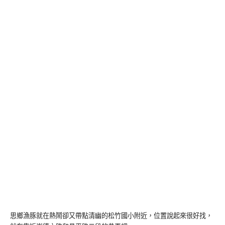
思鄉漁豚就在熱鬧卻又帶點清幽的松竹國小附近，位置說起來很好找，