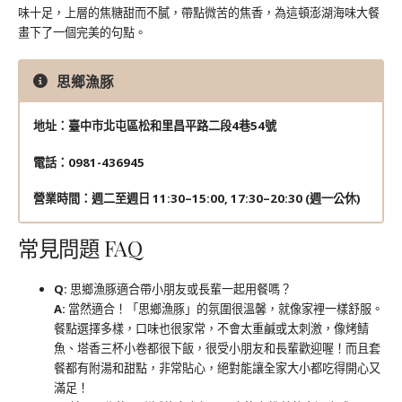
味十足，上層的焦糖甜而不膩，帶點微苦的焦香，為這頓澎湖海味大餐
畫下了一個完美的句點。
思鄉漁豚
地址：臺中市北屯區松和里昌平路二段4巷54號
電話：0981-436945
營業時間：週二至週日 11:30–15:00, 17:30–20:30 (週一公休)
常見問題 FAQ
Q:
思鄉漁豚適合帶小朋友或長輩一起用餐嗎？
A:
當然適合！「思鄉漁豚」的氛圍很溫馨，就像家裡一樣舒服。
餐點選擇多樣，口味也很家常，不會太重鹹或太刺激，像烤鯖
魚、塔香三杯小卷都很下飯，很受小朋友和長輩歡迎喔！而且套
餐都有附湯和甜點，非常貼心，絕對能讓全家大小都吃得開心又
滿足！