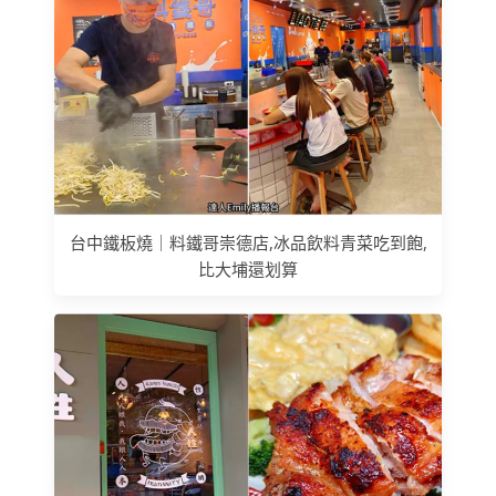
台中鐵板燒｜料鐵哥崇德店,冰品飲料青菜吃到飽,
比大埔還划算