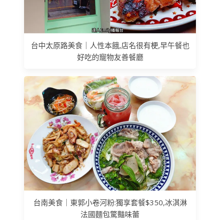
台中太原路美食｜人性本餓,店名很有梗,早午餐也
好吃的寵物友善餐廳
台南美食｜東郭小卷河粉:獨享套餐$350,冰淇淋
法國麵包驚豔味蕾