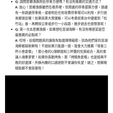
Q:
請問思鄉漁豚附近停車方便嗎？有沒有推薦的交通方式？
A:
放心！思鄉漁豚雖然在巷弄裡，但周邊的停車還算方便。路邊
有一些路邊停車格，或者附近也有收費停車場可以利用，步行過
來都很近喔！如果搭乘大眾運輸，可以考慮搭乘台中捷運到「松
竹站」後，再轉搭公車或步行一小段路，散步過去也很愜意呢！
Q:
第一次去思鄉漁豚，如果想吃澎湖海鮮，有沒有哪道菜是您
最推薦的必點呢？
A:
哎呀，這個問題真的讓我有點選擇障礙耶，因為他們家的澎湖
海鮮都超新鮮啦！不過如果只能選一道，我會大力推薦「塔香三
杯小卷套餐」！那小卷的Q彈鮮甜和三杯醬的完美結合，真的會
讓人魂牽夢縈！如果你喜歡烤魚，那「烤鯖魚套餐」也是經典不
敗的好選擇，外酥內嫩的口感絕對不會讓你失望！總之，閉著眼
睛點都不會踩雷啦！