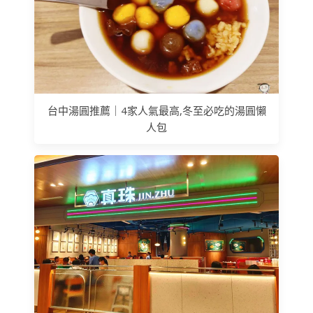
台中湯圓推薦｜4家人氣最高,冬至必吃的湯圓懶
人包