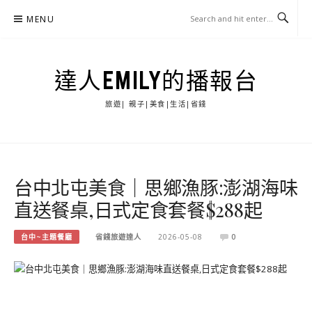
Skip
MENU
to
content
達人EMILY的播報台
旅遊| 親子|美食|生活|省錢
台中北屯美食｜思鄉漁豚:澎湖海味
直送餐桌,日式定食套餐$288起
台中~主題餐廳
省錢旅遊達人
2026-05-08
0