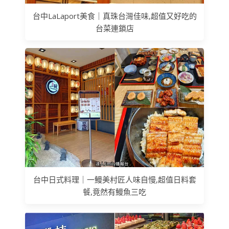
台中LaLaport美食｜真珠台灣佳味,超值又好吃的
台菜連鎖店
台中日式料理｜一鰻美村匠人味自慢,超值日料套
餐,竟然有鰻魚三吃