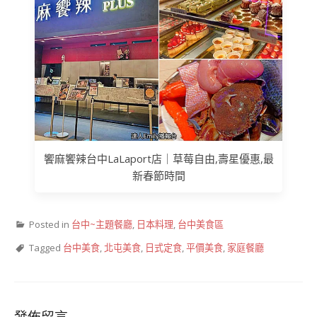
饗麻饗辣台中LaLaport店｜草莓自由,壽星優惠,最
新春節時間
Posted in
台中~主題餐廳
,
日本料理
,
台中美食區
Tagged
台中美食
,
北屯美食
,
日式定食
,
平價美食
,
家庭餐廳
發佈留言