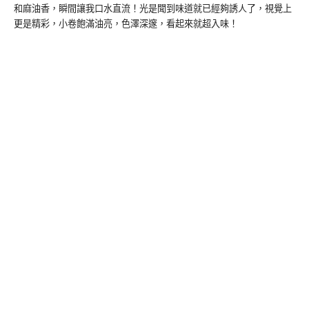
和麻油香，瞬間讓我口水直流！光是聞到味道就已經夠誘人了，視覺上
更是精彩，小卷飽滿油亮，色澤深邃，看起來就超入味！