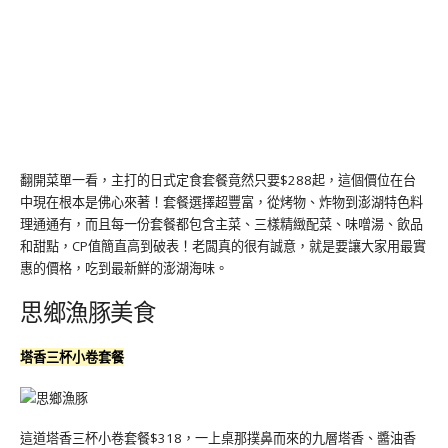
翻開菜單一看，主打的日式定食套餐竟然只要$288起，這個價位在台
中現在根本是佛心來著！套餐選擇超豐富，從烤物、炸物到澎湖特色料
理通通有，而且每一份套餐都包含主菜、三樣精緻配菜、味噌湯、飲品
和甜點，CP值簡直高到破表！老闆真的很有誠意，就是要讓大家用最實
惠的價格，吃到最新鮮的澎湖海味。
思鄉漁豚美食
塔香三杯小卷套餐
這道塔香三杯小卷套餐$318，一上桌那撲鼻而來的九層塔香、醬油香