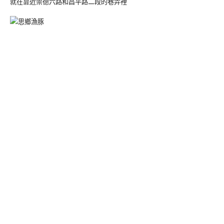
就在靠近崇德六路和昌平路二段的巷弄裡