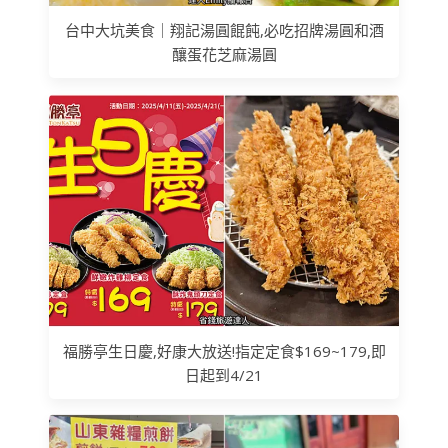
台中大坑美食｜翔記湯圓餛飩,必吃招牌湯圓和酒
釀蛋花芝麻湯圓
福勝亭生日慶,好康大放送!指定定食$169~179,即
日起到4/21