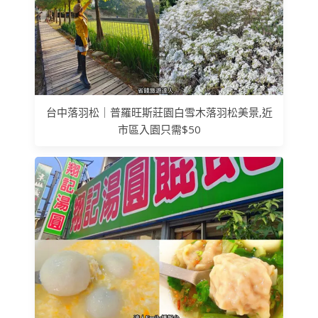
台中落羽松｜普羅旺斯莊園白雪木落羽松美景,近
市區入園只需$50