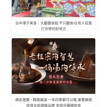
台中潭子美食｜大慶麵食館:不只麵食!在地人狂推
打牙祭的好地方
網友推薦 • 精燉補湯 一年四季都可以喝 康寶藥燉
排骨全新網路品牌 老祖宗藥膳排骨