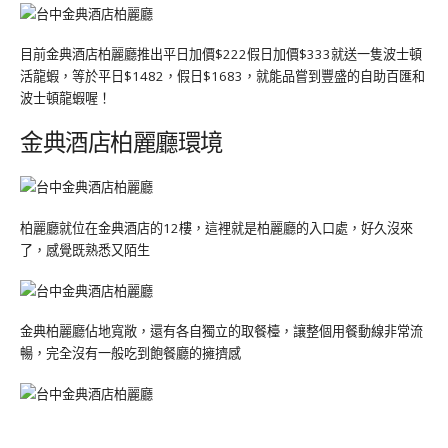
目前金典酒店柏麗廳推出平日加價$222假日加價$333就送一隻波士頓
活龍蝦，等於平日$1482，假日$1683，就能品嘗到豐盛的自助百匯和
波士頓龍蝦喔！
金典酒店柏麗廳環境
柏麗廳就位在金典酒店的12樓，這裡就是柏麗廳的入口處，好久沒來
了，感覺既熟悉又陌生
金典柏麗廳佔地寬敞，還有各自獨立的取餐檯，讓整個用餐動線非常流
暢，完全沒有一般吃到飽餐廳的擁擠感