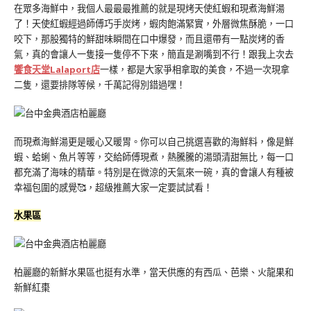
在眾多海鮮中，我個人最最最推薦的就是現烤天使紅蝦和現煮海鮮湯
了！天使紅蝦經過師傅巧手炭烤，蝦肉飽滿緊實，外層微焦酥脆，一口
咬下，那股獨特的鮮甜味瞬間在口中爆發，而且還帶有一點炭烤的香
氣，真的會讓人一隻接一隻停不下來，簡直是涮嘴到不行！跟我上次去
饗食天堂Lalaport店
一樣，都是大家爭相拿取的美食，不過一次現拿
二隻，還要排隊等候，千萬記得別錯過嘿！
而現煮海鮮湯更是暖心又暖胃。你可以自己挑選喜歡的海鮮料，像是鮮
蝦、蛤蜊、魚片等等，交給師傅現煮，熱騰騰的湯頭清甜無比，每一口
都充滿了海味的精華。特別是在微涼的天氣來一碗，真的會讓人有種被
幸福包圍的感覺🥰，超級推薦大家一定要試試看！
水果區
柏麗廳的新鮮水果區也挺有水準，當天供應的有西瓜、芭樂、火龍果和
新鮮紅棗