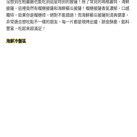
沒想到在柏麗廳也能吃到這麼特別的披薩！除了常見的瑪格麗特、海鮮
披薩，這裡竟然有榴槤披薩和海鮮櫛瓜披薩！榴槤披薩香氣濃郁，口感
獨特，如果你是榴槤控，絕對不能錯過！而海鮮櫛瓜披薩則清爽健康，
非常適合想吃點不一樣的朋友。每一片都是現烤出爐，餅皮酥脆，餡料
豐富，吃起來超滿足！
海鮮冷盤區