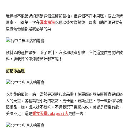
我覺得不能錯過的還是這個焦糖葡萄柚，但這個不在水果區，要去燒烤
區拿，自從第一次在
漢來海港
吃過以後大為驚艷，每家自助百匯只要有
焦糖葡萄柚都是我必拿的菜
飲料區的選擇繁多，除了果汁、汽水和現煮咖啡，它們還提供易開罐飲
料，連老牌的津津蘆筍汁都有呢！
甜點冰品區
吃到飽的最後一站，當然是甜點和冰品啦！柏麗廳的甜點區簡直是螞蟻
人的天堂，各種精緻小巧的糕點、馬卡龍、慕斯蛋糕，每一款都做得像
藝術品一樣，讓人捨不得吃。不過我選了幾樣來吃，感覺是精緻有餘，
美味不足，還是
饗食天堂Lalaport店
更勝一籌！