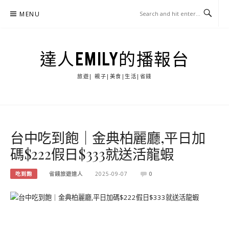
Skip
MENU
to
content
達人EMILY的播報台
旅遊| 親子|美食|生活|省錢
台中吃到飽｜金典柏麗廳,平日加
碼$222假日$333就送活龍蝦
吃到飽
省錢旅遊達人
2025-09-07
0