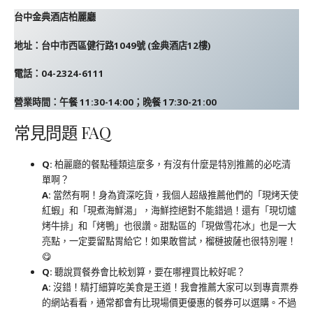
台中金典酒店柏麗廳
地址：台中市西區健行路1049號 (金典酒店12樓)
電話：04-2324-6111
營業時間：午餐 11:30-14:00；晚餐 17:30-21:00
常見問題 FAQ
Q:
柏麗廳的餐點種類這麼多，有沒有什麼是特別推薦的必吃清
單啊？
A:
當然有啊！身為資深吃貨，我個人超級推薦他們的「現烤天使
紅蝦」和「現煮海鮮湯」，海鮮控絕對不能錯過！還有「現切爐
烤牛排」和「烤鴨」也很讚。甜點區的「現做雪花冰」也是一大
亮點，一定要留點胃給它！如果敢嘗試，榴槤披薩也很特別喔！
😋
Q:
聽說買餐券會比較划算，要在哪裡買比較好呢？
A:
沒錯！精打細算吃美食是王道！我會推薦大家可以到專賣票券
的網站看看，通常都會有比現場價更優惠的餐券可以選購。不過