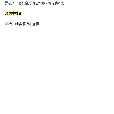
還擺了一個綜合冷肉起司盤，賣相也不錯
現切牛排區