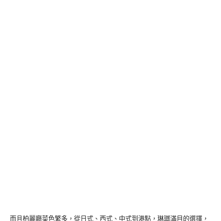
而且柏麗廳菜色繁多，從日式、西式、中式到港點，琳瑯滿目的選擇，