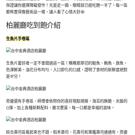
保證讓你選擇障礙發作！光是走一圈，眼睛就已經吃飽一半了，每一區
都佈置得像藝術品一樣，讓人看了心情大好🤩
柏麗廳吃到飽介紹
生魚片手卷區
生魚片愛好者一定不會錯過這一區！瞧瞧那厚切的鮭魚、鮪魚、旗魚，
色澤鮮美，油花分布均勻，入口即化的口感，證明了食材的新鮮度絕對
是💯分！
旁邊還有手卷區，師傅會依照你的喜好現點現做，海苔的酥脆、米飯的
Q彈，加上各種新鮮配料，層次豐富，每一口都是幸福的滋味。
綜合壽司區看起來也不錯，稻禾壽司、花壽司和軍艦壽司通通有，旁邊