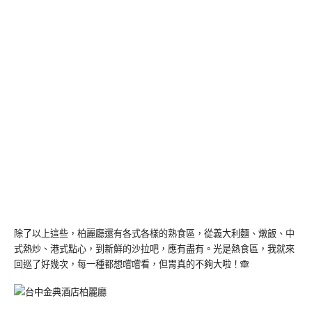
除了以上這些，柏麗廳還有各式各樣的熟食區，從義大利麵、燉飯、中
式熱炒、港式點心，到新鮮的沙拉吧，應有盡有。光是熱食區，我就來
回巡了好幾次，每一種都想嚐嚐看，但胃真的不夠大啦！🙈