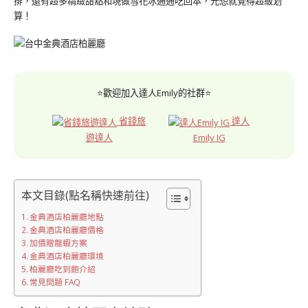
排，還有超多精緻甜點和現做雪花冰通通吃回本，光想就覺得超級划
算！
⭐歡迎加入達人Emily的社群⭐
省錢旅
達人
遊達人
Emily IG
本文目錄(點名稱快速前往)
金典酒店柏麗廳地點
金典酒店柏麗廳價格
加價贈龍蝦方案
金典酒店柏麗廳環境
柏麗廳吃到飽介紹
常見問題 FAQ