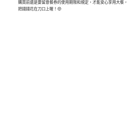
購買前還是要留意餐券的使用期限和規定，才能安心享用大餐，
把錢錢花在刀口上喔！🤑