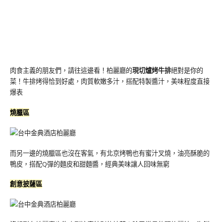
肉食主義的朋友們，請往這邊看！柏麗廳的
現切爐烤牛排
絕對是你的
菜！牛排烤得恰到好處，肉質軟嫩多汁，搭配特製醬汁，美味程度直接
爆表
燒臘區
而另一邊的燒臘區也沒在客氣，有北京烤鴨也有蜜汁叉燒，油亮酥脆的
鴨皮，搭配Q彈的麵皮和甜麵醬，經典美味讓人回味無窮
創意披薩區