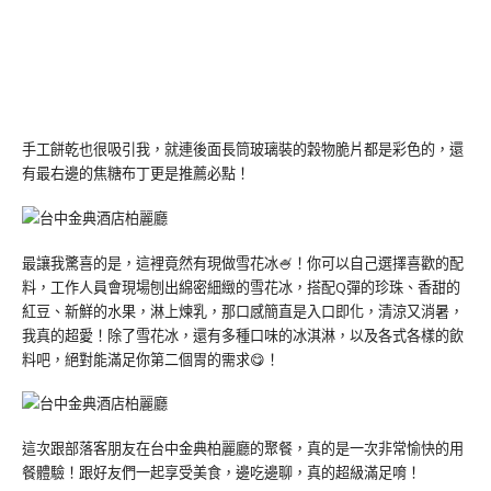
手工餅乾也很吸引我，就連後面長筒玻璃裝的穀物脆片都是彩色的，還
有最右邊的焦糖布丁更是推薦必點！
最讓我驚喜的是，這裡竟然有現做雪花冰🍧！你可以自己選擇喜歡的配
料，工作人員會現場刨出綿密細緻的雪花冰，搭配Q彈的珍珠、香甜的
紅豆、新鮮的水果，淋上煉乳，那口感簡直是入口即化，清涼又消暑，
我真的超愛！除了雪花冰，還有多種口味的冰淇淋，以及各式各樣的飲
料吧，絕對能滿足你第二個胃的需求😋！
這次跟部落客朋友在台中金典柏麗廳的聚餐，真的是一次非常愉快的用
餐體驗！跟好友們一起享受美食，邊吃邊聊，真的超級滿足唷！