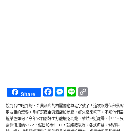
Facebook
Messenger
Line
Copy
Share
Link
說到台中吃到飽，金典酒店的柏麗廳也算老字號了！這次跟幾個部落客
朋友相約聚餐，剛好選擇金典酒店柏麗廳，好久沒來吃了，不知他們最
近菜色如何？今年它們剛好主打龍蝦吃到飽，雖然已近尾聲，但平日只
需原價加碼$222，假日加碼$333，就能把龍蝦、各式海鮮、現切牛