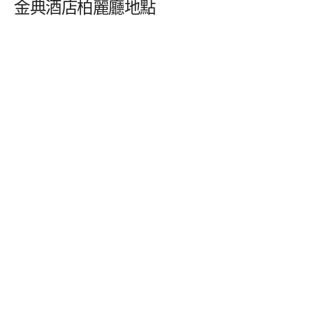
金典酒店柏麗廳地點