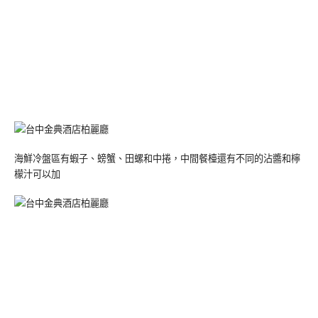
海鮮冷盤區有蝦子、螃蟹、田螺和中捲，中間餐檯還有不同的沾醬和檸
檬汁可以加