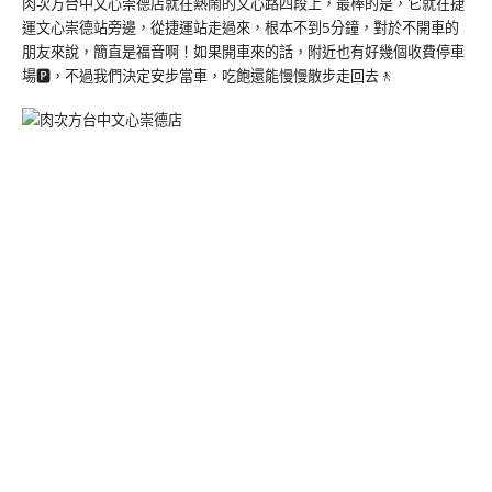
肉次方台中文心崇德店就在熱鬧的文心路四段上，最棒的是，它就在捷
運文心崇德站旁邊，從捷運站走過來，根本不到5分鐘，對於不開車的
朋友來說，簡直是福音啊！如果開車來的話，附近也有好幾個收費停車
場🅿️，不過我們決定安步當車，吃飽還能慢慢散步走回去🚶