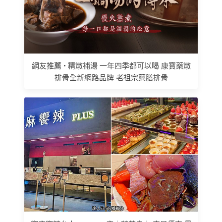
網友推薦 • 精燉補湯 一年四季都可以喝 康寶藥燉
排骨全新網路品牌 老祖宗藥膳排骨