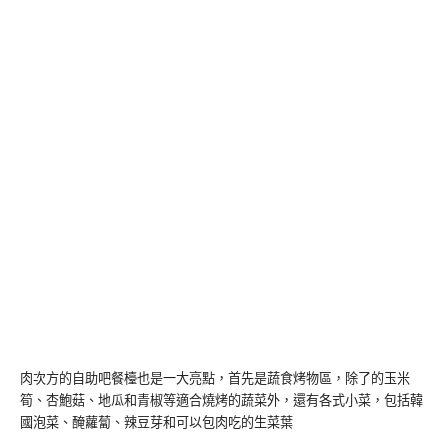
肉次方的自助吧餐檯也是一大亮點，首先是蔬食烤物區，除了的玉米
筍、杏鮑菇、地瓜和青椒等適合燒烤的蔬菜外，還有各式小菜，包括韓
國泡菜、醃蘿蔔、辣豆芽和可以包肉吃的生菜葉