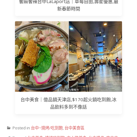
饗麻饗辣台中LaLaport店｜草莓自由,壽星優惠,最
新春節時間
台中美食｜億品鍋天津店,$170起火鍋吃到飽,冰
品飲料多到不像話
Posted in
台中~燒烤/吃到飽
,
台中美食區