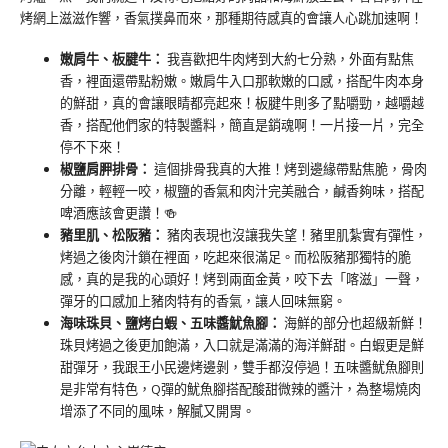
烤網上滋滋作響，香氣撲鼻而來，那種期待感真的會讓人心跳加速啊！
嫩肩牛、板腱牛：
我喜歡把牛肉烤到大約七分熟，外面有點焦
香，裡面還帶點粉嫩。嫩肩牛入口那軟嫩的口感，搭配牛肉本身
的鮮甜，真的會讓眼睛都亮起來！板腱牛則多了點嚼勁，越嚼越
香，搭配他們家的特製醬料，簡直是銷魂啊！一片接一片，完全
停不下來！
椒鹽肩胛排骨：
這個排骨我真的大推！烤到邊緣帶點焦脆，骨肉
分離，輕輕一咬，椒鹽的香氣和肉汁完美融合，鹹香夠味，搭配
啤酒應該會更讚！🍻
豬里肌、松阪豬：
豬肉表現也沒讓我失望！豬里肌紮實有彈性，
烤過之後肉汁鎖在裡面，吃起來很滿足。而松阪豬那獨特的脆
感，真的是我的心頭好！烤到兩面金黃，咬下去「喀滋」一聲，
彈牙的口感加上豬肉特有的香氣，讓人回味無窮。
海味珠貝、鹽烤白蝦、五味醬魷魚腳：
海鮮的部分也超級新鮮！
珠貝烤過之後更加飽滿，入口就是滿滿的海洋鮮甜。白蝦更是鮮
甜彈牙，我跟王小民邊烤邊剝，雙手都沒停過！五味醬魷魚腳則
是非常有特色，Q彈的魷魚腳搭配酸甜微辣的醬汁，為整場燒肉
增添了不同的風味，解膩又開胃。