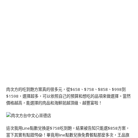
肉次方的吃到飽方案真的很多元，從$658、$758、$858、$998到
$1598，選擇超多，可以依照自己的預算和想吃的品項來做選擇。當然
價格越高，能選擇的肉品和海鮮就越頂級、越豐富啦！
這次我用Line點數兌換是$758吃到飽，結果被告知只能選$858方案，
當下其實有點錯愕😱！畢竟用line點數兌換免費餐點那麼多次，王品旗