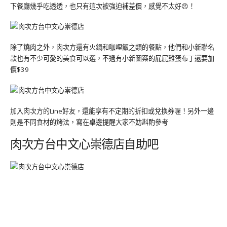
下餐廳幾乎吃透透，也只有這次被強迫補差價，感覺不太好😠！
除了燒肉之外，肉次方還有火鍋和咖哩飯之類的餐點，他們和小新聯名
款也有不少可愛的美食可以選，不過有小新圖案的屁屁雞蛋布丁還要加
價$39
加入肉次方的Line好友，還能享有不定期的折扣或兌換券喔！另外一邊
則是不同食材的烤法，寫在桌邊提醒大家不妨斟酌參考
肉次方台中文心崇德店自助吧