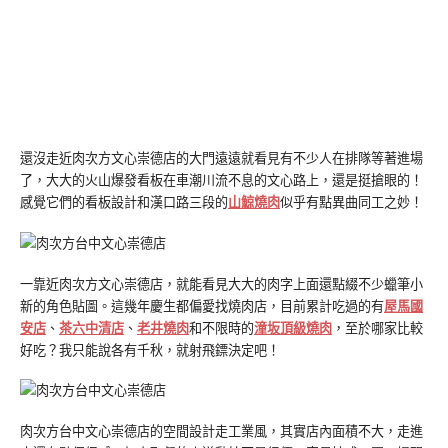
還沒走近肉次方文心崇德店的大門遠遠就看見有不少人在排隊等著進場
了，大大的火山爆發看板在車潮川流不息的文心路上，還是挺搶眼的！
感覺它們的看板設計和漢口路三段的
山鯨燒肉
似乎有點異曲同工之妙！
一靠近肉次方文心崇德店，就能看見大大的肉字上面還點綴不少蠟筆小
新的角色貼圖。這幾年慶生都偏愛找燒肉店，目前累計吃過的有
屋馬國
安店
、
茶六中清店
、
老井燒肉
和不限時的
潼坂頂級燒肉
，至於哪家比較
好吃？我只能說各有千秋，就射飛鏢決定吧！
肉次方台中文心崇德店的空間設計走工業風，其實店內面積不大，走進