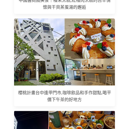
中國醫商圈美食｜檜來米糕,紅槽肉米糕的古早情
懷與干貝蒸蛋湯的邂逅
櫻桃計畫台中逢甲門市,咖啡飲品和手作甜點,喝平
價下午茶的好地方