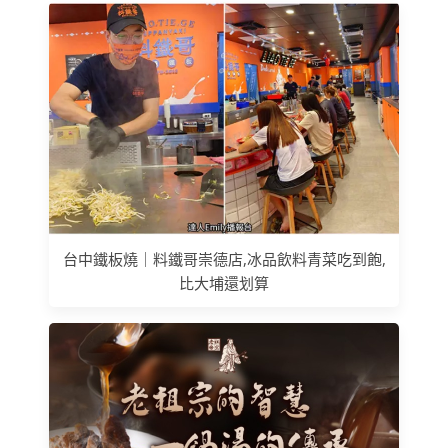
台中鐵板燒｜料鐵哥崇德店,冰品飲料青菜吃到飽,
比大埔還划算