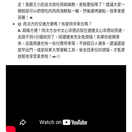
足！我跟王小民這次就吃得超級飽，差點要投降了！建議大家一
開始就可以把想吃的肉肉海鮮點一輪，然後邊烤邊點，效率會更
高喔！🔥
Q:
肉次方的交通方便嗎？有提供停車位嗎？
A:
超級方便！肉次方台中文心崇德店就在捷運文心崇德站旁邊，
走路不到5分鐘就到了，搭捷運來完全免煩惱！如果你是開車
來，店面周邊也有一些付費停車場，不過假日人潮多，建議還是
提早出門，或是搭乘大眾運輸工具，省去找車位的煩惱，才能更
放鬆地享受美食啦！🚗💨