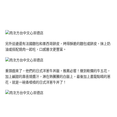
另外這邊還有法國麵包和墨西哥餅皮，烤得酥脆的麵包或餅皮，抹上奶
油或搭配燒肉一起吃，口感層次更豐富。
重頭戲來了，他們的日式洋蔥牛丼飯，推薦必嘗！燉到軟爛的牛五花，
加上鹹甜的壽喜燒醬汁，淋在熱騰騰的白飯上，最後加上畫龍點睛的蔥
花，就是一碗香噴噴的日式洋蔥牛丼了！