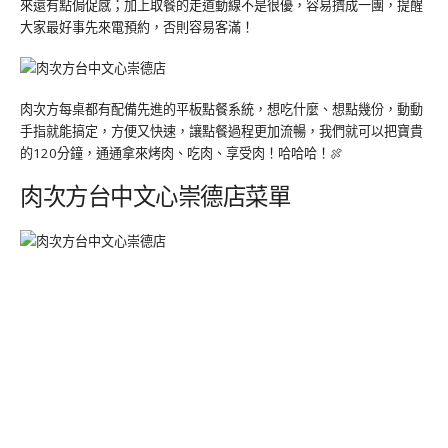
來還有點侷促感；加上取餐的走道動線不是很優，容易擠成一團，提醒
大家最好事先來電預約，否則容易客滿！
肉次方每桌都有配備先進的平板點餐系統，想吃什麼、想點幾份，動動
手指就能搞定，方便又快速，讓點餐過程更加流暢，我們就可以把寶貴
的120分鐘，通通拿來烤肉、吃肉、享受肉！哈哈哈！🍖
肉次方台中文心崇德店菜單