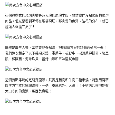
這個移動式的現切肉攤是超大塊的原塊牛肉，雖然我們沒點頂級的現切
肉品，但光是看到師傅在現場現切，那肉質的色澤、油花的分布，就已
經讓人垂涎三尺了！
既然是慶生大餐，當然要點好點滿，把$858方案的精髓通通吃一遍！
我們這次鎖定了以下幾項必點：嫩肩牛、板腱牛、椒鹽肩胛排骨、豬里
肌、松阪豬、海味珠貝、鹽烤白蝦和五味醬魷魚腳
這個有點浮誇的定翻升龍隊，其實是豬肉和牛肉二種串燒，特別用寫著
肉次方字樣的鐵牌送來，一送上桌就格外引人矚目！不過烤起來卻能有
大口吃肉的豪邁，馬西美賣啦！