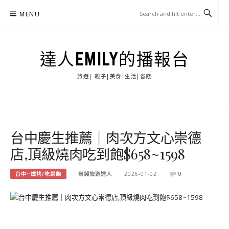
Skip
MENU
to
content
達人EMILY的播報台
旅遊| 親子|美食|生活|省錢
台中慶生推薦｜肉次方文心崇德
店,頂級燒肉吃到飽$658~1598
台中~燒烤/吃到飽
省錢旅遊達人
2026-01-02
0