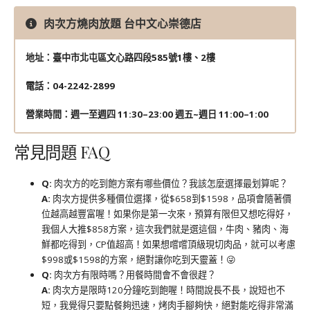
肉次方燒肉放題 台中文心崇德店
地址：臺中市北屯區文心路四段585號1樓、2樓
電話：04-2242-2899
營業時間：週一至週四 11:30–23:00 週五~週日 11:00–1:00
常見問題 FAQ
Q:
肉次方的吃到飽方案有哪些價位？我該怎麼選擇最划算呢？
A:
肉次方提供多種價位選擇，從$658到$1598，品項會隨著價
位越高越豐富喔！如果你是第一次來，預算有限但又想吃得好，
我個人大推$858方案，這次我們就是選這個，牛肉、豬肉、海
鮮都吃得到，CP值超高！如果想嚐嚐頂級現切肉品，就可以考慮
$998或$1598的方案，絕對讓你吃到天靈蓋！😜
Q:
肉次方有限時嗎？用餐時間會不會很趕？
A:
肉次方是限時120分鐘吃到飽喔！時間說長不長，說短也不
短，我覺得只要點餐夠迅速，烤肉手腳夠快，絕對能吃得非常滿