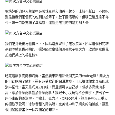
把烤好的肉包入生菜中夾著辣豆芽和油蔥一起吃，比較不膩口，不過吃
到最後我們兩個真的吃到快投降了，肚子圓滾滾的，但嘴巴還是捨不得
停。每一口都充滿了幸福感，這就是吃到飽的魅力啊！😍
我們吃到最後再也撐不下，因為還要留肚子吃冰淇淋，所以這個棉花糖
是跟隔壁桌借來拍的，還好隔壁桌幾個漂亮妹子很大方，欣然同意借我
拍她們桌上的棉花糖🍡
吃完這麼多肉肉和海鮮，當然要來點甜點做個完美的ending囉！肉次方
的自助吧除了飲料，還有超受歡迎的霜淇淋機，可以讓你做出專屬的冰
淇淋聖代，當天是巧克力口味，而且還可以自己擠，想擠多高就擠多
高，想加什麼配料就加什麼配料！我跟王小民玩得不亦樂乎，擠出了一
座小山般的霜淇淋，再撒上巧克力米、OREO碎片，簡直是冰火五重天
的極致享受啊！冰涼香甜的霜淇淋，完美地中和了燒肉的油膩感，讓整
個用餐體驗畫下一個超滿足的句點。