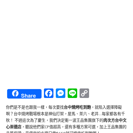
Facebook
Messenger
Line
Copy
Share
Link
你們是不是也跟我一樣，每次要找
台中燒烤吃到飽
，就陷入選擇障礙
啊？台中燒烤戰場根本是神仙打架，屋馬、茶六、老井…每家都各有千
秋！ 不過這次為了慶生，我們決定衝一波王品集團旗下的
肉次方台中文
心崇德店
，聽說他們家CP值超高，還有多種方案可選，加上王品集團的