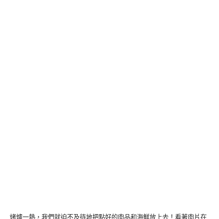
烤爐一熱，我們就迫不及待地把點好的肉品和海鮮放上去！看著肉片在