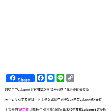
Facebook
Messenger
Line
Copy
Share
Link
自從台中Lalaport北館開幕以來,幾乎已成了我最愛的美食街
三不五時就要去報到一下,上週又跟國中同學婉琪約去Lalaport吃美食
上次去的[
涮之華
]印象極佳,這次找到這家
高木和牛食堂Lalaport店
換換