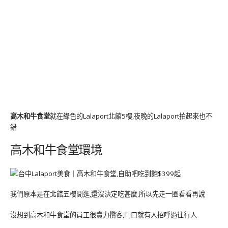
高木和牛食堂
就在綠色的Lalaport北館5樓,夜晚的Lalaport拍起來也不
錯
高木和牛食堂環境
我們原本是在北館五樓閒逛,還沒決定吃甚麼,所以先走一圈看看再說
沒想到高木和牛食堂的員工很賣力攬客,門口就有人招呼過往行人