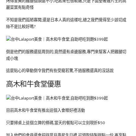
烤得金黃的雞腿個頭還不小,吃起來也很軟嫩,只是下面墊著幾片生的高
麗菜葉有點奇怪
不知是我們孤陋寡聞,還是日本人真的這樣吃,總之我們覺得至少該切成
絲不是比較好嗎?
倒是他們的服務還挺周到的,竟然還有桌邊服務,專門來幫客人把雞腿切
成小塊
這麼貼心的舉動倒令我們有些受寵若驚,不過服務還真的沒話說
高木和牛食堂優惠
目前高木和牛食堂有推出這個入會贈好禮活動
只要掃桌上這個立牌的條碼,當天的餐點可以立刻現折$50
加入他們的會員還會招待當月壽星生日禮,可領取特製甜點一份,再享點