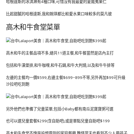
哈根達斯的冰淇淋有4種口味,可惜沒有我最愛的夏威夷果仁
比起甜膩的哈根達斯,我和婉琪都比較愛水果口味較多的莫凡彼
高木和牛食堂菜單
高木和牛的主餐品項不多,總共11道主餐,和牛餐當然是店內主打
包括和牛漢堡排,和牛咖哩,和牛石鍋,和牛大判燒,以及和牛牛排等
左邊的主餐均一價$599,右邊主餐$699~899不等,另外再加$99可升級
沙拉吧吃到飽
另外他們也準備了兒童菜單,包括小Baby都有南瓜泥寶寶粥可選
也可以選兒童套餐$299(含自助吧),或是單點兒童自助吧$199
高木和牛食堂不愧是設想周到的家庭餐廳,難怪當天也看到不少人帶孩子