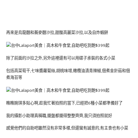
再來是烏龍麵和蕎麥麵沙拉,甜酸高麗菜沙拉,以及自炸蝦餅
除了前面的沙拉之外,另外這裡還有可以用碟子承裝的各式小菜
包括高菜筍干,七味醬蘿蔔絲,胡桃味增,橄欖油漬青辣椒,佃煮金針菇和佃
煮海苔等
瞧瞧婉琪多貼心啊,趁我忙著拍照的當下,已經把6種小菜都準備好了
我的攝影小助理真稱職,擺盤都擺得整整齊齊,我只須拍照就好
感覺他們的自助吧雖然沒有非常多樣,但還蠻有誠意的,有主食也有小菜