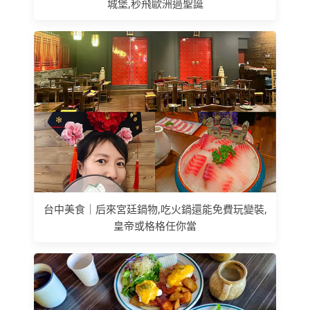
城堡,秒飛歐洲過聖誕
台中美食｜后來宮廷鍋物,吃火鍋還能免費玩變裝,
皇帝或格格任你當