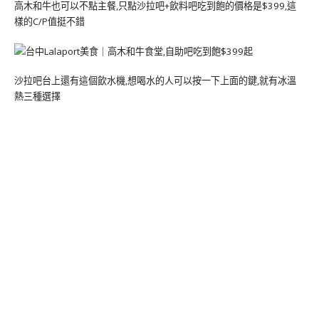
高木和牛也可以不點主餐,只點沙拉吧+飲料吧吃到飽的價格是$399,這
樣的C/P值挺不錯
沙拉吧台上還有這個飲水機,想喝水的人可以按一下上面的鍵,就有冰溫
熱三種選擇