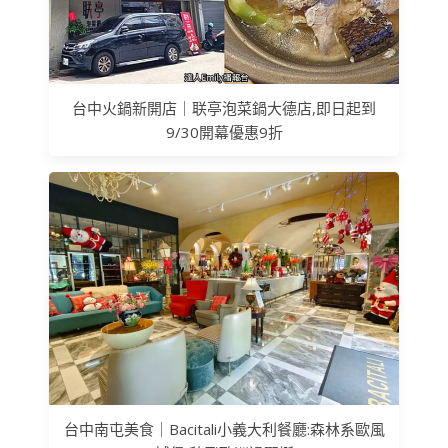
台中火鍋新開店｜联亭泡菜鍋大德店,即日起到
9/30開幕優惠9折
台中南屯美食｜Bacitali小義大利餐廳:森林系歐風