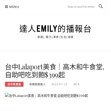
Skip
MENU
to
content
達人EMILY的播報台
旅遊| 親子|美食|生活|省錢
台中Lalaport美食｜高木和牛食堂,
自助吧吃到飽$399起
台中美食區
省錢旅遊達人
2023-07-27
0