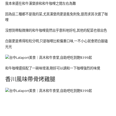
我本來還在和牛漢堡排和和牛咖哩之間左右為難
因為這二種都不是我的菜,尤其漢堡肉更是能免則免,退而求其次選了咖
哩
沒想到帶點微辣的和牛咖哩竟然出乎意料地好吃,其他的配菜也很出色
白飯更是煮得粒粒分明,只是咖哩比較偏重口味,一不小心就會把白飯磕
光光
和牛咖哩還搭配了一碗味增湯,剛好可以調和一下咖哩強烈的味覺
香川風味帶骨烤雞腿