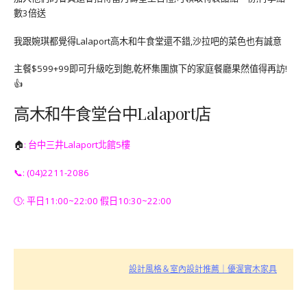
數3倍送
我跟婉琪都覺得Lalaport高木和牛食堂還不錯,沙拉吧的菜色也有誠意
主餐$599+99即可升級吃到飽,乾杯集團旗下的家庭餐廳果然值得再訪!
👍
高木和牛食堂台中Lalaport店
🏠
: 台中三井Lalaport北館5樓
📞: (04)2211-2086
🕓: 平日11:00~22:00 假日10:30~22:00
設計風格＆室內設計推薦｜優渥實木家具