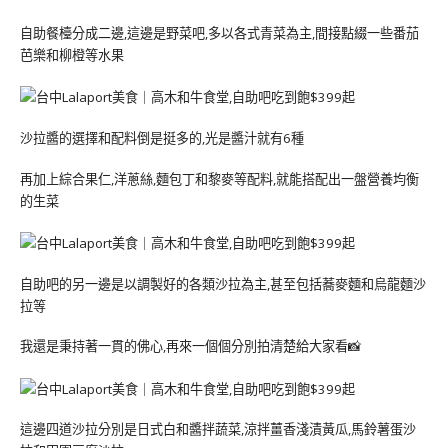
自助餐檯分成二邊,這邊是野菜吧,多以各式青菜為主,間接點綴一些番茄
芭樂和柳橙等水果
沙拉醬的選擇和配料倒是挺多的,光是醬汁就有6種
再加上綜合果仁,洋蔥絲,麵包丁和黎麥等配料,就能搭配出一盤營養均衡
的生菜
自助吧的另一邊是以調製好的各類沙拉為主,甚至包括蕎麥麵和烏龍麵沙
拉等
我還是秉持著一貫的佛心,再來一個個分別拍清楚給大家看📸
這邊四道沙拉分別是日式白和醬拌蔬菜,涼拌薑香淺漬黃瓜,馬鈴薯蛋沙