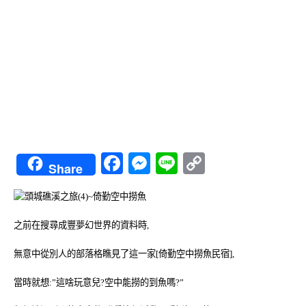
Facebook
Messenger
Line
Copy
Share
Link
之前在搜尋成豐夢幻世界的資料時,
無意中從別人的部落格瞧見了這一家[倚勤空中撈魚民宿],
當時就想:”這啥玩意兒?空中能撈的到魚嗎?”