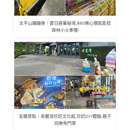
太平山蹦蹦車｜夏日避暑秘境,$80佛心價就能搭
森林小火車喔!
宜蘭景點｜奇麗灣珍奶文化館,珍奶DIY體驗,親子
同樂免門票