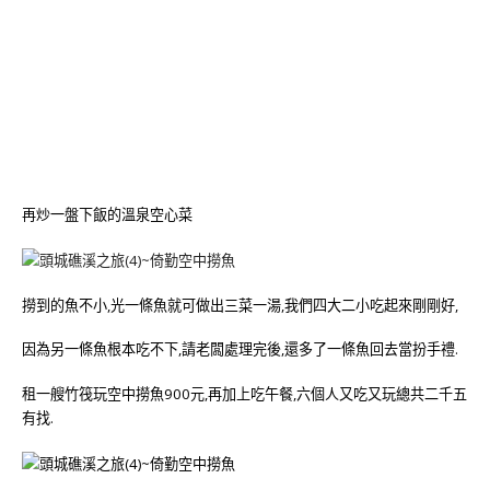
再炒一盤下飯的溫泉空心菜
撈到的魚不小,光一條魚就可做出三菜一湯,我們四大二小吃起來剛剛好,
因為另一條魚根本吃不下,請老闆處理完後,還多了一條魚回去當扮手禮.
租一艘竹筏玩空中撈魚900元,再加上吃午餐,六個人又吃又玩總共二千五
有找.