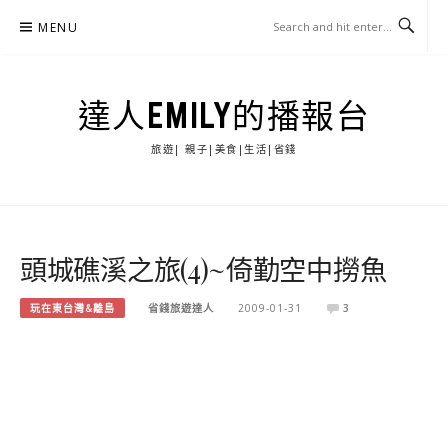
Skip
MENU
to
content
達人EMILY的播報台
旅遊| 親子|美食|生活|省錢
頭城礁溪之旅(4)~倚勤空中撈魚
玩在東台灣&離島
省錢旅遊達人
2009-01-31
3