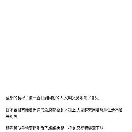
魚網的長桿子還一直打到同船的人,又叫又笑地鬧了會兒,
好不容易有幾隻迷途的魚,突然竄到木筏上,大家趕緊用腳想踩住滑不溜
丟的魚,
眼看著似乎快要撈到魚了,偏偏魚兒一扭身,又從旁邊溜下船.