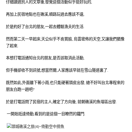
仔細讀過別人的文章後,發覺這個活動似乎挺好玩的,
再加上民宿地點也在礁溪,順路玩過去應該不遠,
於是約好了台北的朋友,一起去體驗漁夫的生活.
然而第二天一早起床,天公似乎不肯賞臉, 烏雲密佈的天空,又讓我們猶豫
了起來.
本想打電話通知台北的朋友,是否該取消此活動,
但手機卻收不到訊號,想當然爾,人家應該早就在雪山隧道裏了.
既然如此,外面雖下著小雨,也只能硬著頭皮出發, 總不好叫台北專程來的
朋友白跑一趟吧?
於是打電話問了民宿的主人,確定了方向後, 就朝礁溪的魚塭區出發.
一開始抵達倚勤,看到的是這個一目瞭然的鐵門.