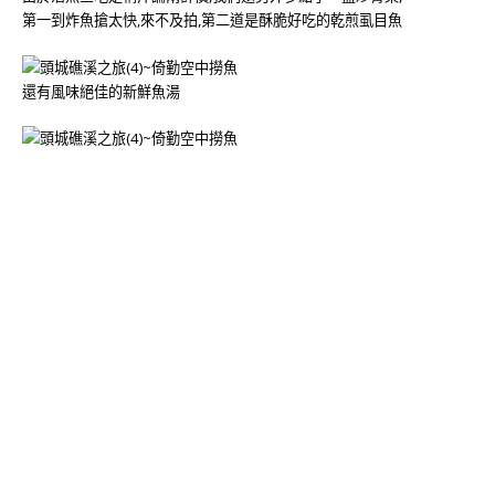
第一到炸魚搶太快,來不及拍,第二道是酥脆好吃的乾煎虱目魚
還有風味絕佳的新鮮魚湯