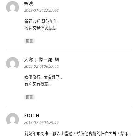
宗映
表
示:
2009-01-3123:57:00
新春吉祥 幫你加油
歡迎來我們家玩玩
回覆
大寫 J 像一尾 蝎
表
示:
2009-02-0806:57:00
這個旅行…太有趣了…
有吃又有得玩…
回覆
EDITH
表
示:
2013-07-0903:29:09
前幾年跟同事一夥人上當過，誤信他官網的住宿照片，結果