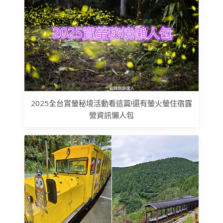
2025全台賞螢秘境活動看這篇!還有螢火螢住宿露
營資訊懶人包