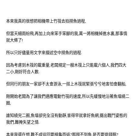
本來我真的很想把相機帶上竹筏去拍撈魚過程,
但當天細雨紛飛,再加上向來笨手笨腳的我,萬一將相機掉進水裏,那事情
就大條了!
所以只好儘量用文字來描述空中撈魚的過程.
因為考慮到木筏的載重量,老闆規定一艘木筏上只能載六個人,我們四大
二小,剛好符合人數.
但同行的朋友一家卻不太會游泳,一搭上木筏就緊張兮兮地害怕會翻船,
剛開始老闆為了讓我們適應電動竹筏的速度,所以先緩慢地沿著魚塭繞二
圈,
誰知繞完二圈,魚塭卻完全沒有動靜,害得早就拿好魚網,擺出戰鬥姿態的
我們,難掩失望之情.
本來我還在想,難不成這回要槓龜而返?那撈不到魚,是否要退錢啊?