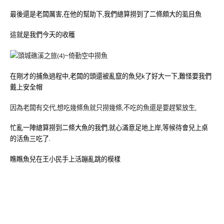
最後還是老闆厲害,在他的幫助下,我們總算撈到了二條頗大的虱目魚
這就是我們今天的收穫
在剛才的捕魚過程中,老闆的頭還被亂竄的魚兒k了好大一下,難怪要我們
戴上安全帽
因為老闆有交代,想吃幾條魚就只撈幾條,不吃的魚還是要趕緊放生,
忙亂一陣總算撈到二條大魚的我們,就心滿意足地上岸,等候待會兒上桌
的活魚三吃了.
瞧瞧魚兒在王小民手上活蹦亂跳的模樣