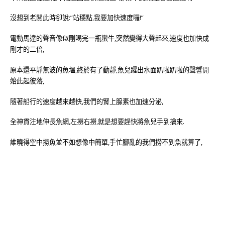
沒想到老闆此時卻說:”站穩點,我要加快速度囉!”
電動馬達的聲音像似剛喝完一瓶蠻牛,突然變得大聲起來,速度也加快成
剛才的二倍,
原本還平靜無波的魚塭,終於有了動靜,魚兒躍出水面趴啦趴啦的聲響開
始此起彼落,
隨著船行的速度越來越快,我們的腎上腺素也加速分泌,
全神貫注地伸長魚網,左撈右撈,就是想要趕快將魚兒手到擒來.
誰曉得空中撈魚並不如想像中簡單,手忙腳亂的我們撈不到魚就算了,