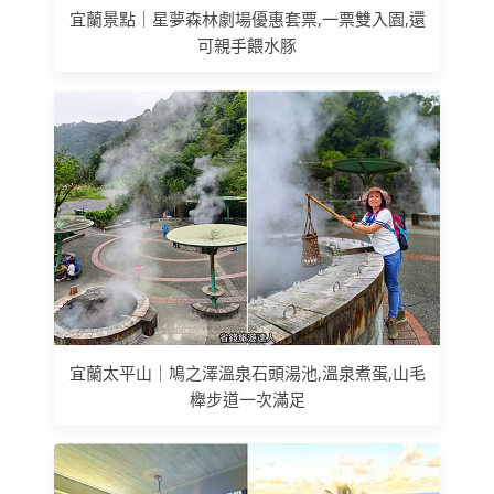
宜蘭景點｜星夢森林劇場優惠套票,一票雙入園,還
可親手餵水豚
宜蘭太平山｜鳩之澤溫泉石頭湯池,溫泉煮蛋,山毛
櫸步道一次滿足