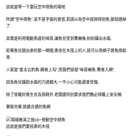
這就是等一下要玩空中撈魚的場地
所謂”空中撈魚”,並不是字面的意思,若誤以為空中就撈得到魚,那就遜掉
了.
其實是利用電動馬達的噪音,讓魚兒受到驚嚇後,紛紛躍出水面,
趁著魚兒跳出來的那一瞬間,乘坐在木筏上的人,就可以用網子將魚撈起
來.
人家是”姜太公釣魚-願者上勾”,而我們卻是”噪音嚇魚-驚者入網”.
因為魚兒躍起水面的力道頗大,一不小心可能還會受傷,
除了穿戴好救生衣及雨鞋外,老闆還特別要求我們務必得戴上安全帽.
著裝完畢,挑選合適的魚網
這就是我們要搭乘的木筏