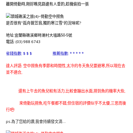
離開倚勤時,剛好瞧見路邊有人垂釣,趁機偷拍一張
是否很有”孤舟簑笠翁,獨釣寒江雪”的況味呢?
地址:
宜蘭縣礁溪鄉時潮村大塭路50-5號
電話: (03) 988 6743
省錢指數: $ $ $ 推薦指數: * * * * *
達人評語: 空中撈魚有季節和時間性,太冷的冬天魚兒要避寒,所以現在去
並不適合,
還有上午去的魚兒較有活力,比較會蹦出水面,撈到魚的機率大些,
來倚勤玩撈魚,吃午餐都不錯,但住宿的評價似乎不太優,三思而後
行吧!
ps.為了您給的讚,我會持續發文滴…