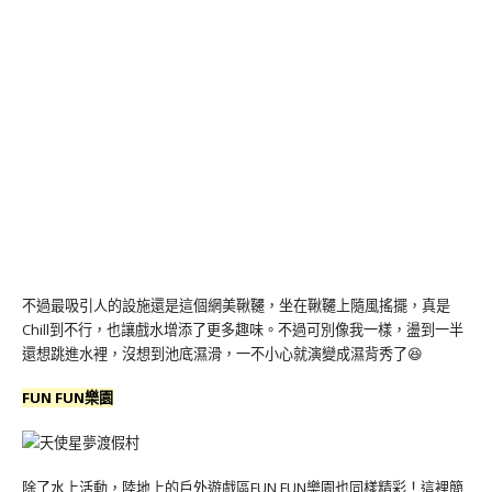
不過最吸引人的設施還是這個網美鞦韆，坐在鞦韆上隨風搖擺，真是
Chill到不行，也讓戲水增添了更多趣味。不過可別像我一樣，盪到一半
還想跳進水裡，沒想到池底濕滑，一不小心就演變成濕背秀了😆
FUN FUN樂園
除了水上活動，陸地上的戶外遊戲區FUN FUN樂園也同樣精彩！這裡簡