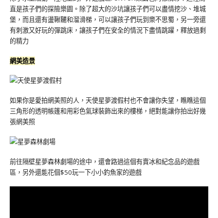
直是孩子們的探險樂園。除了超大的沙坑讓孩子們可以盡情挖沙、堆城
堡，而且還有盪鞦韆和溜滑梯，可以讓孩子們玩到樂不思蜀，另一旁還
有刺激又好玩的彈跳床，讓孩子們在安全的情況下盡情跳躍，釋放過剩
的精力
網美造景
如果你是愛拍網美照的人，天使星夢渡假村也不會讓你失望，瞧瞧這個
三角形的透明帳篷和用彩色氣球裝飾出來的樓梯，絕對能讓你拍出好幾
張網美照
前往隔壁星夢森林劇場的途中，還會路過這個有賣冰和紀念品的遊戲
區，另外還能花個$50玩一下小小釣魚家的遊戲