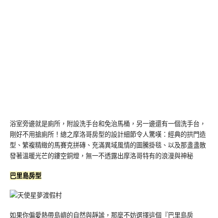
浴室旁邊就是廁所，附設洗手台和免治馬桶，另一邊還有一個洗手台，
剛好不用搶廁所！總之摩洛哥房型的設計細節令人驚嘆：經典的拱門造
型、繁複精緻的馬賽克拼磚、充滿異域風情的圖騰掛毯、以及那盞盞散
發著溫暖光芒的鏤空銅燈，無一不透露出摩洛哥特有的浪漫與神秘
巴里島房型
如果你偏愛熱帶島嶼的自然與靜謐，那麼不妨選擇這個『巴里島房