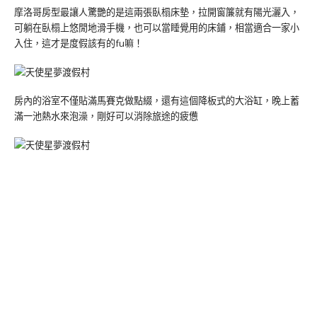
摩洛哥房型最讓人驚艷的是這兩張臥榻床墊，拉開窗簾就有陽光灑入，
可躺在臥榻上悠閒地滑手機，也可以當睡覺用的床鋪，相當適合一家小
入住，這才是度假該有的fu嘛！
房內的浴室不僅貼滿馬賽克做點綴，還有這個降板式的大浴缸，晚上蓄
滿一池熱水來泡澡，剛好可以消除旅途的疲憊