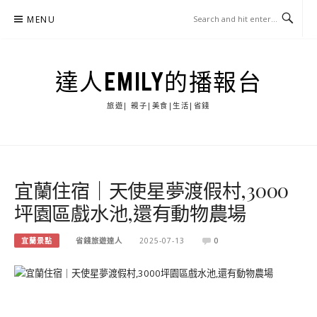
Skip
MENU
to
content
達人EMILY的播報台
旅遊| 親子|美食|生活|省錢
宜蘭住宿｜天使星夢渡假村,3000
坪園區戲水池,還有動物農場
宜蘭景點
省錢旅遊達人
2025-07-13
0