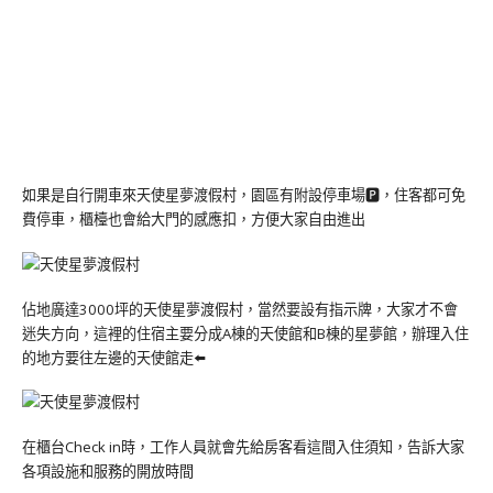
如果是自行開車來天使星夢渡假村，園區有附設停車場🅿️，住客都可免
費停車，櫃檯也會給大門的感應扣，方便大家自由進出
佔地廣達3000坪的天使星夢渡假村，當然要設有指示牌，大家才不會
迷失方向，這裡的住宿主要分成A棟的天使館和B棟的星夢館，辦理入住
的地方要往左邊的天使館走⬅️
在櫃台Check in時，工作人員就會先給房客看這間入住須知，告訴大家
各項設施和服務的開放時間