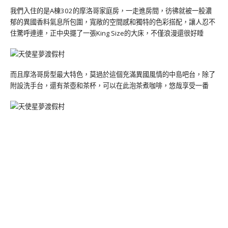
我們入住的是A棟302的摩洛哥家庭房，一走進房間，彷彿就被一股濃
郁的異國香料氣息所包圍，寬敞的空間感和獨特的色彩搭配，讓人忍不
住驚呼連連，正中央擺了一張King Size的大床，不僅浪漫還很好睡
而且摩洛哥房型最大特色，莫過於這個充滿異國風情的中島吧台，除了
附設洗手台，還有茶壺和茶杯，可以在此泡茶煮咖啡，悠哉享受一番