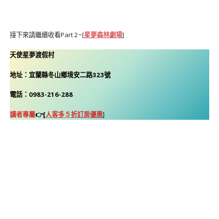
接下來請繼續收看Part 2~[
星夢森林劇場
]
天使星夢渡假村
地址：宜蘭縣冬山鄉境安二路323號
電話：0983-216-288
讀者專屬
👉[
人客多５折訂房優惠
]