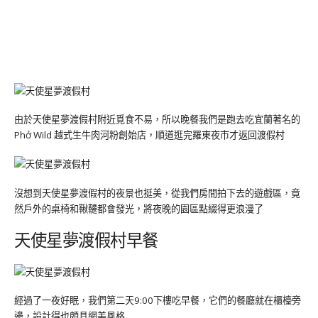
由於天使星夢渡假村附近覓食不易，所以晚餐我們是跑去吃宜蘭著名的
Phở Wild 越式生牛肉河粉創始店，順道逛完羅東夜市才返回渡假村
沒想到天使星夢渡假村的夜景也挺美，從我們房間拍下去的遊戲區，竟
然戶外的桌椅和鞦韆都會發光，將夜晚的園區點綴得更浪漫了
天使星夢渡假村早餐
經過了一夜好眠，我們第二天9:00下樓吃早餐，它們的餐廳就在櫃檯旁
邊，設計得也頗具網美風格