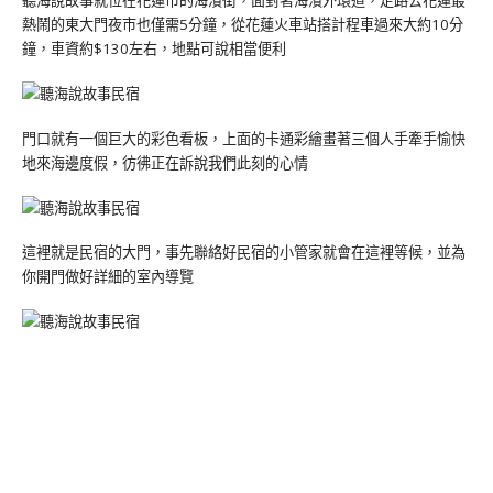
聽海說故事就位在花蓮市的海濱街，面對著海濱外環道，走路去花蓮最
熱鬧的東大門夜市也僅需5分鐘，從花蓮火車站搭計程車過來大約10分
鐘，車資約$130左右，地點可說相當便利
門口就有一個巨大的彩色看板，上面的卡通彩繪畫著三個人手牽手愉快
地來海邊度假，彷彿正在訴說我們此刻的心情
這裡就是民宿的大門，事先聯絡好民宿的小管家就會在這裡等候，並為
你開門做好詳細的室內導覽