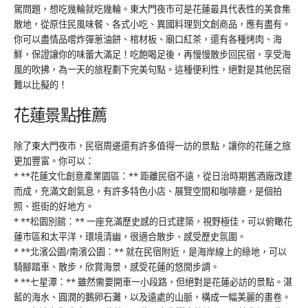
駕問題，想吃幾輪就吃幾輪。東大門夜市可是花蓮最具代表性的美食集
散地，從原住民風味餐、各式小吃、異國料理到文創商品，應有盡有。
你可以盡情品嚐炸彈蔥油餅、棺材板、廟口紅茶，還有各種烤肉、海
鮮，保證讓你的味蕾大滿足！吃飽喝足後，再慢慢散步回民宿，享受海
風的吹拂，為一天的旅程劃下完美句點。這種便利性，絕對是其他民宿
難以比擬的！
花蓮景點推薦
除了東大門夜市，民宿周邊還有許多值得一訪的景點，讓你的花蓮之旅
更加豐富。你可以：
* **花蓮文化創意產業園區：** 距離民宿不遠，從日治時期舊酒廠改建
而成，充滿文創氣息，有許多特色小店、展覽空間和咖啡廳，是個拍
照、逛街的好地方。
* **松園別館：** 一座充滿歷史感的日式建築，視野極佳，可以俯瞰花
蓮市區和太平洋，環境清幽，很適合散步、感受歷史氛圍。
* **北濱公園/南濱公園：** 就在民宿附近，是海岸線上的綠地，可以
騎腳踏車、散步，欣賞海景，感受花蓮的悠閒步調。
* **七星潭：** 雖然需要開車一小段路，但絕對是花蓮必訪的景點。湛
藍的海水、圓潤的鵝卵石灘，以及遠處的山脈，構成一幅美麗的畫卷。