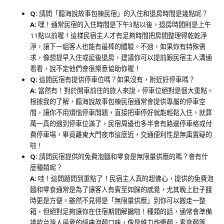
Q:
請問「聽海說故事包棟民宿」的入住和退房時間是幾點呢？
A:
嘿！通常民宿的入住時間是下午3點以後，退房時間則是上午
11點以前喔！這樣民宿主人才有足夠時間把房間整理得乾乾淨
淨，讓下一組客人也能有最棒的體驗。不過，如果你有特殊需
求，像想提早入住或延後退房，建議你可以提前跟民宿主人溝通
看看，說不定他們會很樂意協助你喔！
Q:
這間民宿有提供停車位嗎？如果沒有，附近好停車嗎？
A:
當然有！對於開車前往的旅人來說，停車位絕對是個大重點。
根據我的了解，聽海說故事包棟民宿通常會提供專屬的停車空
間，讓你不用煩惱停車問題，直接把車停好就能輕鬆入住。就算
萬一真的遇到停車位滿了，民宿周邊也多半會有路邊停車格或付
費停車場，畢竟離東大門夜市這麼近，交通便利性是無庸置疑的
啦！
Q:
請問民宿提供的免費泡麵和零食是無限量供應的嗎？會有什
麼種類呢？
A:
哇！這問題問到重點了！民宿主人真的超佛心，提供的免費泡
麵和零食通常是為了讓客人有賓至如歸的感覺，尤其晚上肚子餓
時更是方便。雖然不見得是「無限量供應」到你可以搬走一整
箱，但絕對足夠讓你在住宿期間解饞啦！種類的話，通常會準備
幾款台灣人最愛的經典泡麵口味，像是維力炸醬麵、素食麵等