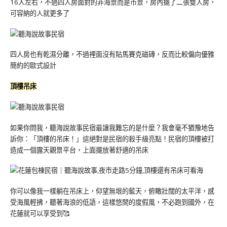
16人左右，不過四人房面對的非海景而是市景，房內擺了二張雙人房，
可容納的人就更多了
四人房也有乾濕分離，不過裡面沒有貼馬賽克磁磚，反而比較偏向優雅
簡約的歐式設計
頂樓吊床
如果你問我，聽海說故事民宿最讓我難忘的是什麼？我會毫不猶豫地告
訴你：「頂樓的吊床！」這絕對是民宿的殺手級亮點！民宿的頂樓被打
造成一個露天觀景平台，上面擺放著舒適的吊床
你可以像我一樣躺在吊床上，仰望無垠的藍天，俯瞰壯闊的太平洋，感
受海風輕拂，聽著海浪的低語，這樣悠閒的度假風，不必跑到國外，在
花蓮就可以享受到🥰