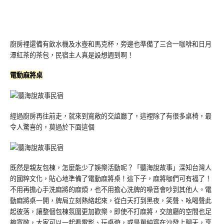
廚房裡還備有飲水機及水壺和馬克杯，旁邊也準備了三合一咖啡和日月
潭紅茶的茶包，民宿主人真是設想週到啊！
電動麻將桌
經過廚房再往前走，就來到寬敞的交誼廳了，這裡除了有很多桌椅，最
令人驚喜的，莫過於下面這個
既然是親友包棟，怎麼能少了娛樂活動呢？「聽海說故事」深知台灣人
的國粹文化，貼心地準備了電動麻將桌！這下子，麻將咖們可有福了！
不用再擔心手洗麻將的麻煩，也不用擔心洗牌的噪音會吵到其他人。電
動麻將桌一開，牌局立刻熱絡起來，從白天打到黑夜，笑聲、吆喝聲此
起彼落，讓整個包棟氛圍更加歡樂。即使不打麻將，交誼廳的空間也足
夠寬敞，大家可以一起看電影、玩桌遊，或是單純窩在沙發上聊天，享