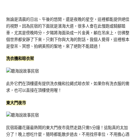
無論是清晨的日出、午後的悠閒，還是夜晚的星空，這裡都能提供絕佳
的視野。因為民宿的下面就是濱海大道，很多人會在此慢跑或騎腳踏
車，尤其是傍晚時分，夕陽將海面染成一片金黃，躺在吊床上，彷彿整
個世界都安靜了下來，只剩下你與大海的對話。我個人覺得，這裡根本
是發呆、冥想、拍網美照的聖地，來了絕對不能錯過！
洗衣機和晾衣架
此外它們在頂樓還有提供洗衣機和拉繩式晾衣架，如果你有洗衣服的需
求，也可以直接在頂樓使用喔！
東大門夜市
民宿距離花蓮最熱鬧的東大門夜市竟然走路只需5分鐘！這點真的太加
分了！晚上想吃什麼，隨時都能散步過去，不用找停車位，不用擔心酒