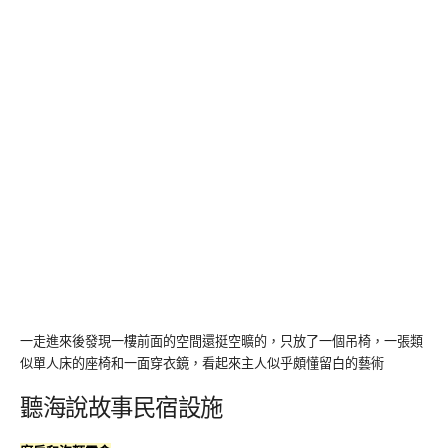
一走進來後發現一樓前面的空間還挺空曠的，只放了一個吊椅，一張類
似單人床的座椅和一面穿衣鏡，看起來主人似乎頗懂留白的藝術
聽海說故事民宿設施