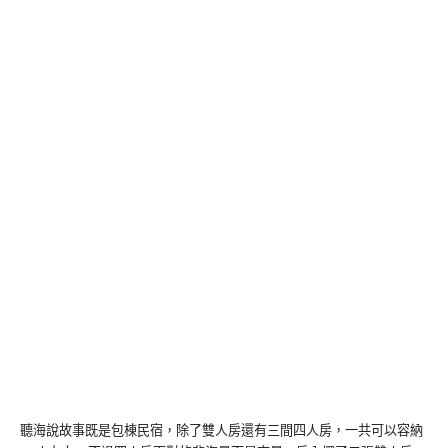
聽海說故事既是包棟民宿，除了雙人房還有三間四人房，一共可以容納