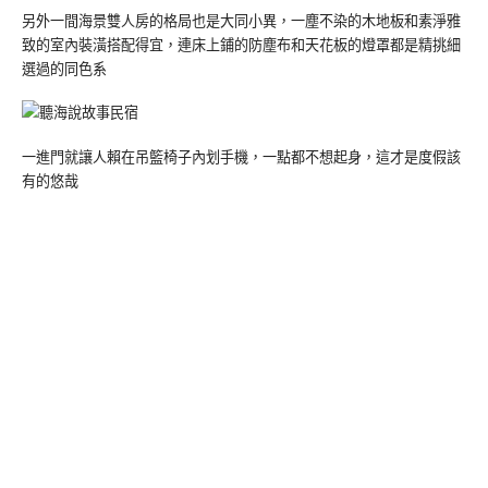
另外一間海景雙人房的格局也是大同小異，一塵不染的木地板和素淨雅
致的室內裝潢搭配得宜，連床上鋪的防塵布和天花板的燈罩都是精挑細
選過的同色系
一進門就讓人賴在吊籃椅子內划手機，一點都不想起身，這才是度假該
有的悠哉