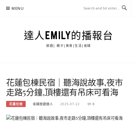
Skip
MENU
to
content
達人EMILY的播報台
旅遊| 親子|美食|生活|省錢
花蓮包棟民宿｜聽海說故事,夜市
走路5分鐘,頂樓還有吊床可看海
花蓮住宿
省錢旅遊達人
2025-07-22
0