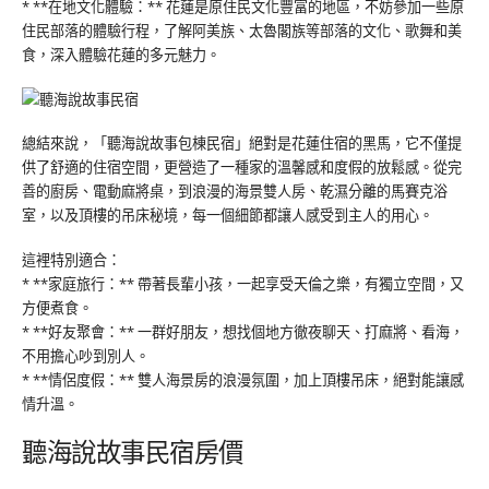
* **在地文化體驗：** 花蓮是原住民文化豐富的地區，不妨參加一些原
住民部落的體驗行程，了解阿美族、太魯閣族等部落的文化、歌舞和美
食，深入體驗花蓮的多元魅力。
總結來說，「聽海說故事包棟民宿」絕對是花蓮住宿的黑馬，它不僅提
供了舒適的住宿空間，更營造了一種家的溫馨感和度假的放鬆感。從完
善的廚房、電動麻將桌，到浪漫的海景雙人房、乾濕分離的馬賽克浴
室，以及頂樓的吊床秘境，每一個細節都讓人感受到主人的用心。
這裡特別適合：
* **家庭旅行：** 帶著長輩小孩，一起享受天倫之樂，有獨立空間，又
方便煮食。
* **好友聚會：** 一群好朋友，想找個地方徹夜聊天、打麻將、看海，
不用擔心吵到別人。
* **情侶度假：** 雙人海景房的浪漫氛圍，加上頂樓吊床，絕對能讓感
情升溫。
聽海說故事民宿房價