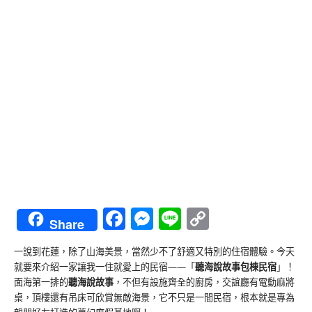
Facebook
Messenger
Line
Copy
Share
Link
一說到花蓮，除了山海美景，當然少不了舒適又特別的住宿體驗。今天
就要來介紹一家讓我一住就愛上的民宿——「
聽海說故事包棟民宿
」！
面海第一排的
聽海說故事
，不但有設施齊全的廚房，交誼廳有電動麻將
桌，頂樓還有吊床可欣賞無敵海景，它不只是一間民宿，根本就是專為