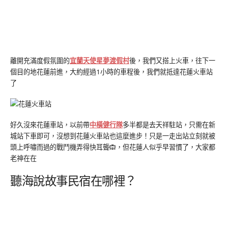
離開充滿度假氛圍的
宜蘭天使星夢渡假村
後，我們又搭上火車，往下一
個目的地花蓮前進，大約經過1小時的車程後，我們就抵達花蓮火車站
了
好久沒來花蓮車站，以前帶
中橫健行隊
多半都是去天祥駐站，只需在新
城站下車即可，沒想到花蓮火車站也這麼進步！只是一走出站立刻就被
頭上呼嘯而過的戰鬥機弄得快耳聾🙉，但花蓮人似乎早習慣了，大家都
老神在在
聽海說故事民宿在哪裡？