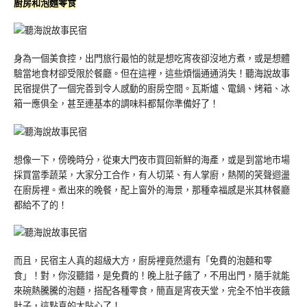
廚房和泡麵零食
身為一個美食控，出門旅行最怕的就是想吃宵夜卻沒地方煮，或是想體
驗當地食材卻受限於餐廳。但在這裡，這些煩惱通通消失！聽海說故事
民宿提供了一個完善到令人感動的廚房空間。瓦斯爐、電鍋、烤箱、冰
箱一應俱全，甚至連基本的調味料都幫你準備好了！
想像一下，傍晚時分，從東大門夜市買回新鮮的海產，或是到當地市場
採買當季蔬菜，大家分工合作，有人切菜、有人掌廚，熱鬧的笑聲迴盪
在廚房裡。煮出來的晚餐，配上窗外的海景，那種幸福感是米其林餐廳
都給不了的！
而且，民宿主人真的超級大方，廚房裡竟然還有「免費的泡麵和零
食」！對，你沒聽錯，是免費的！晚上肚子餓了，不用出門，隨手就能
來碗熱騰騰的泡麵，搭配各種零食，簡直是宵夜天堂，完全不怕半夜餓
肚子，這點真的太貼心了！