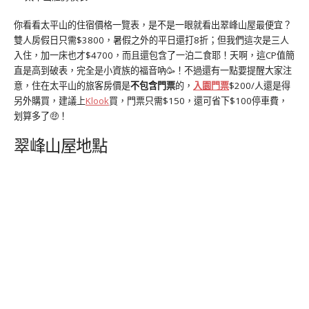
你看看太平山的住宿價格一覽表，是不是一眼就看出翠峰山屋最便宜？
雙人房假日只需$3800，暑假之外的平日還打8折；但我們這次是三人
入住，加一床也才$4700，而且還包含了一泊二食耶！天啊，這CP值簡
直是高到破表，完全是小資族的福音吶🥳！不過還有一點要提醒大家注
意，住在太平山的旅客房價是
不包含門票
的，
入園門票
$200/人還是得
另外購買，建議上
Klook
買，門票只需$150，還可省下$100停車費，
划算多了🤑！
翠峰山屋地點