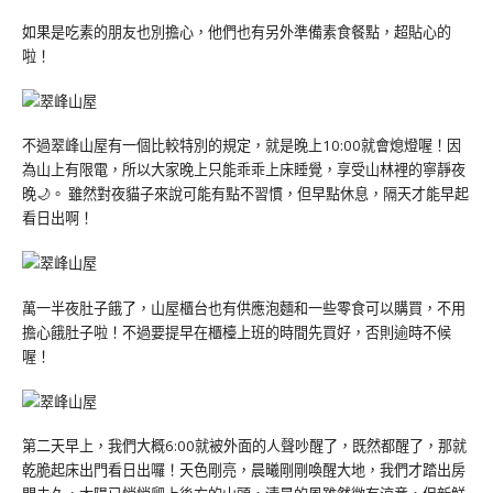
如果是吃素的朋友也別擔心，他們也有另外準備素食餐點，超貼心的
啦！
不過翠峰山屋有一個比較特別的規定，就是晚上10:00就會熄燈喔！因
為山上有限電，所以大家晚上只能乖乖上床睡覺，享受山林裡的寧靜夜
晚🌙。 雖然對夜貓子來說可能有點不習慣，但早點休息，隔天才能早起
看日出啊！
萬一半夜肚子餓了，山屋櫃台也有供應泡麵和一些零食可以購買，不用
擔心餓肚子啦！不過要提早在櫃檯上班的時間先買好，否則逾時不候
喔！
第二天早上，我們大概6:00就被外面的人聲吵醒了，既然都醒了，那就
乾脆起床出門看日出囉！天色剛亮，晨曦剛剛喚醒大地，我們才踏出房