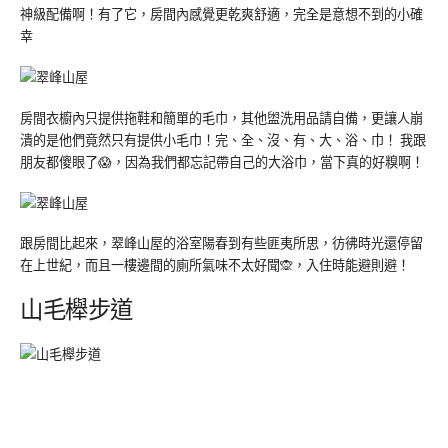
神級配備啊！有了它，房間內感覺更乾爽舒適，完全是意想不到的小確
幸
房間衣櫥內只提供拖鞋和簡單的毛巾，其他盥洗用品請自備，更讓人崩
潰的是他們竟然只有提供小毛巾！完、全、沒、有、大、浴、巾！ 我跟
朋友都傻眼了😱，因為我們都忘記帶自己的大浴巾，當下真的好糗啊！
跟房間比起來，翠峰山屋的浴室陽春到有些匪夷所思，彷彿時光還停留
在上世紀，而且一樓邊間的廁所氣味不太好聞🙊，入住時能避則避！
山毛櫸步道