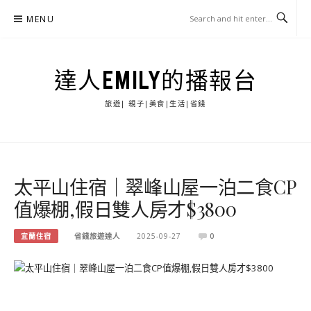
Skip
MENU
to
content
達人EMILY的播報台
旅遊| 親子|美食|生活|省錢
太平山住宿｜翠峰山屋一泊二食CP
值爆棚,假日雙人房才$3800
宜蘭住宿
省錢旅遊達人
2025-09-27
0