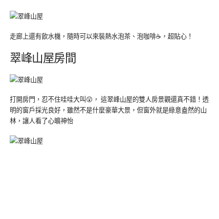
走廊上還有飲水機，隨時可以來裝熱水泡茶、泡咖啡☕，超貼心！
翠峰山屋房間
打開房門，忍不住哇哇大叫😲， 這翠峰山屋的雙人房景觀還真不錯！透
明的窗戶採光良好，雖然不是什麼豪華大景，但窗外就是綠意盎然的山
林，讓人看了心曠神怡