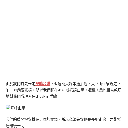
由於我們有先去走
見晴步道
，但遇雨只好半途折返，太平山住宿規定下
午5:00前要抵達，所以我們趕在4:30就抵達山屋，櫃檯人員也相當親切
地幫我們辦理入住check in手續
我們的房間被安排在走廊的盡頭，所以必須先穿過長長的走廊，才能抵
達最後一間