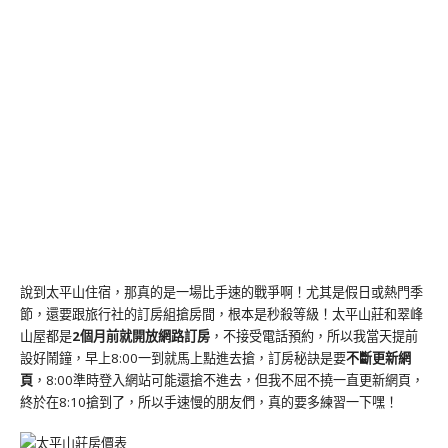
說到太平山住宿，那真的是一場比手速的戰爭啊！尤其是假日或熱門季
節，還要跟旅行社的訂房組搶房間，根本是秒殺等級！太平山莊和翠峰
山屋都是
2個月前就開放網路訂房
，不接受電話預約，所以我當天提前
設好鬧鐘，早上8:00一到就馬上點進去搶，訂房秘訣是要
不斷更新網
頁
，8:00準時登入網站可能還搶不進去，但我不屈不撓一直更新網頁，
終於在8:10搶到了，所以手速慢的朋友們，真的要多練習一下嘿！