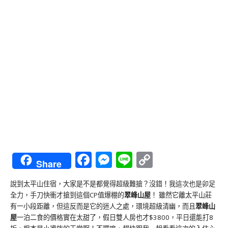
Facebook
Messenger
Line
Copy
Share
Link
說到太平山住宿，大家是不是都覺得超級難搶？沒錯！我這次也是卯足
全力，手刀快衝才搶到這個CP值爆棚的
翠峰山屋
！ 雖然它離太平山莊
有一小段距離，但這反而是它的迷人之處，環境超級清幽，而且
翠峰山
屋
一泊二食的價格實在太甜了，假日雙人房也才$3800，平日還能打8