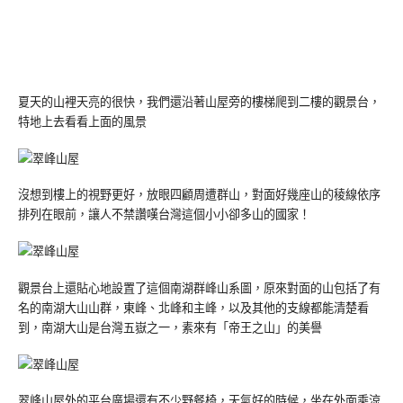
夏天的山裡天亮的很快，我們還沿著山屋旁的樓梯爬到二樓的觀景台，
特地上去看看上面的風景
沒想到樓上的視野更好，放眼四顧周遭群山，對面好幾座山的稜線依序
排列在眼前，讓人不禁讚嘆台灣這個小小卻多山的國家！
觀景台上還貼心地設置了這個南湖群峰山系圖，原來對面的山包括了有
名的南湖大山山群，東峰、北峰和主峰，以及其他的支線都能清楚看
到，南湖大山是台灣五嶽之一，素來有「帝王之山」的美譽
翠峰山屋外的平台廣場還有不少野餐椅，天氣好的時候，坐在外面乘涼