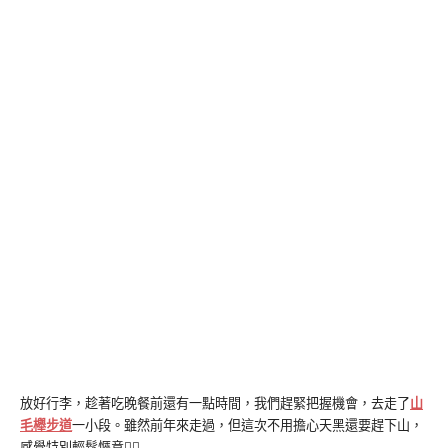
放好行李，趁著吃晚餐前還有一點時間，我們趕緊把握機會，去走了
山
毛櫸步道
一小段。雖然前年來走過，但這次不用擔心天黑還要趕下山，
感覺特別輕鬆愜意🚶‍♀️