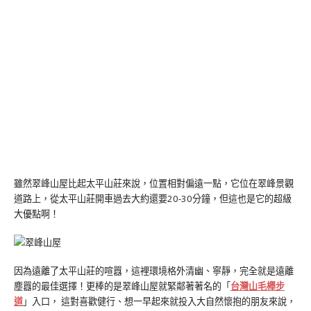
雖然翠峰山屋比起太平山莊來說，位置相對偏遠一點，它位在翠峰景觀
道路上，從太平山莊開車過去大約還要20-30分鐘，但這也是它的超級
大優點啊！
因為遠離了太平山莊的喧囂，這裡環境格外清幽、寧靜，完全就是遠離
塵囂的最佳選擇！更棒的是翠峰山屋就緊鄰著著名的「
台灣山毛櫸步
道
」入口， 這對喜歡健行、想一早起來就投入大自然懷抱的朋友來說，