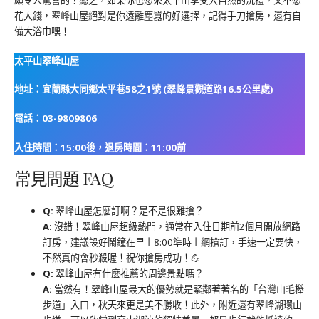
花大錢，翠峰山屋絕對是你遠離塵囂的好選擇，記得手刀搶房，還有自
備大浴巾嘿！
太平山翠峰山屋
地址：宜蘭縣大同鄉太平巷58之1號 (翠峰景觀道路16.5公里處)
電話：03-9809806
入住時間：15:00後，退房時間：11:00前
常見問題 FAQ
Q:
翠峰山屋怎麼訂啊？是不是很難搶？
A:
沒錯！翠峰山屋超級熱門，通常在入住日期前2個月開放網路
訂房，建議設好鬧鐘在早上8:00準時上網搶訂，手速一定要快，
不然真的會秒殺喔！祝你搶房成功！💪
Q:
翠峰山屋有什麼推薦的周邊景點嗎？
A:
當然有！翠峰山屋最大的優勢就是緊鄰著著名的「台灣山毛櫸
步道」入口，秋天來更是美不勝收！此外，附近還有翠峰湖環山