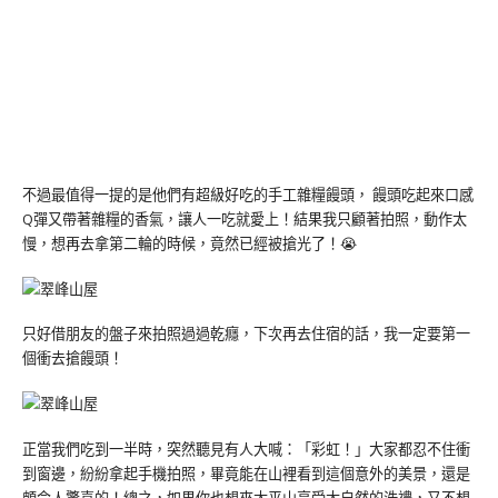
不過最值得一提的是他們有超級好吃的手工雜糧饅頭， 饅頭吃起來口感
Q彈又帶著雜糧的香氣，讓人一吃就愛上！結果我只顧著拍照，動作太
慢，想再去拿第二輪的時候，竟然已經被搶光了！😭
只好借朋友的盤子來拍照過過乾癮，下次再去住宿的話，我一定要第一
個衝去搶饅頭！
正當我們吃到一半時，突然聽見有人大喊：「彩虹！」大家都忍不住衝
到窗邊，紛紛拿起手機拍照，畢竟能在山裡看到這個意外的美景，還是
頗令人驚喜的！總之，如果你也想來太平山享受大自然的洗禮，又不想