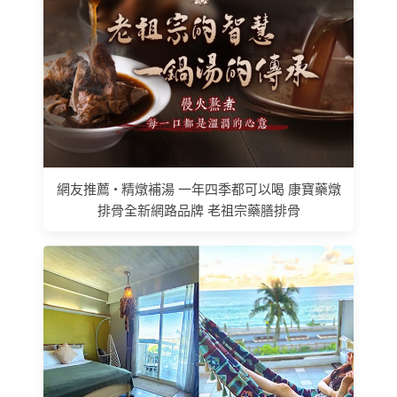
網友推薦 • 精燉補湯 一年四季都可以喝 康寶藥燉
排骨全新網路品牌 老祖宗藥膳排骨