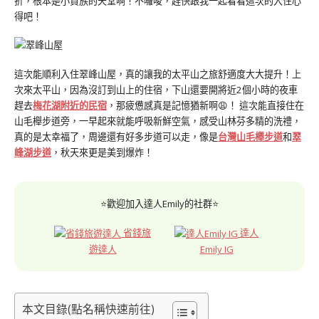
折，根本是小資族的天堂啊！不囉唆，趕快跟我一起看看這次的入住心
得吧！
這次能順利入住翠峰山屋，真的讓我的太平山之旅舒適度大大提升！上
次來太平山，因為沒訂到山上的住宿，下山還要開將近2個小時的夜車
趕去
梅花湖附近的民宿
，那疲憊感真是記憶猶新啊😩！ 這次能直接住在
山毛櫸步道旁，一早起來就能呼吸新鮮空氣，感受山林芬多精的洗禮，
真的是太幸福了，周邊還有好多步道可以走，像是
台灣山毛櫸步道
和
翠
峰湖步道
，秋天來更是美到爆炸！
⭐歡迎加入達人Emily的社群⭐
省錢旅
達人
遊達人
Emily IG
本文目錄(點名稱快速前往)