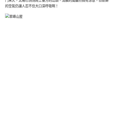
門未久，太陽已悄悄爬上後方的山頭，清晨的風雖然微有涼意，但新鮮
的空氣仍讓人忍不住大口深呼吸啊！