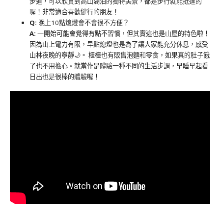
步道，可以欣賞到高山湖泊的獨特美景，都是步行就能抵達的
喔！非常適合喜歡健行的朋友！
Q:
晚上10點熄燈會不會很不方便？
A:
一開始可能會覺得有點不習慣，但其實這也是山屋的特色啦！
因為山上電力有限，早點熄燈也是為了讓大家能充分休息，感受
山林夜晚的寧靜🌙。 櫃檯也有販售泡麵和零食，如果真的肚子餓
了也不用擔心。就當作是體驗一種不同的生活步調，早睡早起看
日出也是很棒的體驗喔！