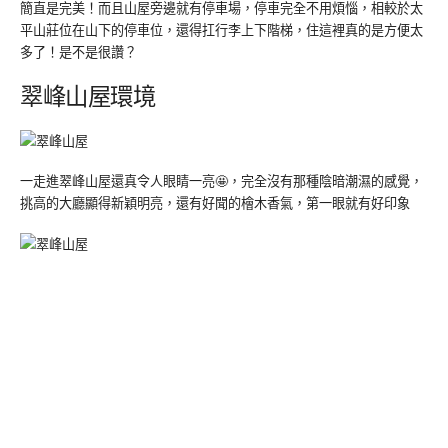
簡直是完美！而且山屋旁邊就有停車場，停車完全不用煩惱，相較於太
平山莊位在山下的停車位，還得扛行李上下階梯，住這裡真的是方便太
多了！是不是很讚？
翠峰山屋環境
一走進翠峰山屋還真令人眼睛一亮🤩，完全沒有那種陰暗潮濕的感覺，
挑高的大廳顯得新穎明亮，還有好聞的檜木香氣，第一眼就有好印象