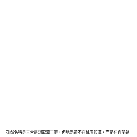
雖然名稱是三合餅舖龍潭工廠，但地點卻不在桃園龍潭，而是在宜蘭縣