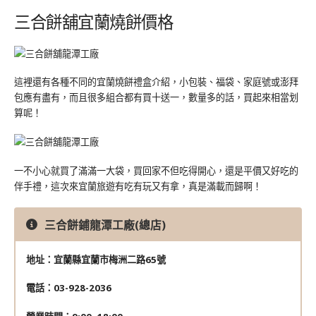
三合餅舖宜蘭燒餅價格
這裡還有各種不同的宜蘭燒餅禮盒介紹，小包裝、福袋、家庭號或澎拜
包應有盡有，而且很多組合都有買十送一，數量多的話，買起來相當划
算呢！
一不小心就買了滿滿一大袋，買回家不但吃得開心，還是平價又好吃的
伴手禮，這次來宜蘭旅遊有吃有玩又有拿，真是滿載而歸啊！
三合餅鋪龍潭工廠(總店)
地址：宜蘭縣宜蘭市梅洲二路65號
電話：03-928-2036