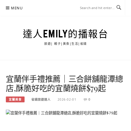
Skip
MENU
to
content
達人EMILY的播報台
旅遊| 親子|美食|生活|省錢
宜蘭伴手禮推薦｜三合餅舖龍潭總
店,酥脆好吃的宜蘭燒餅$79起
宜蘭美食
省錢旅遊達人
2026-02-01
0