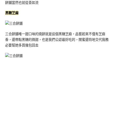
餅舖當然也就從善如流
黑糖芝麻
三合餅舖唯一甜口味的燒餅就是這個黑糖芝麻，品嘗起來不僅有芝麻
香，還帶點黑糖的微甜，也是我們公認最好吃的，閨蜜還特地交代我務
必要幫她多買幾包回去