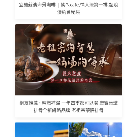
宜蘭蘇澳海景咖啡 | 笑ㄟcafe,情人灣第一排,超浪
漫約會秘境
網友推薦 • 精燉補湯 一年四季都可以喝 康寶藥燉
排骨全新網路品牌 老祖宗藥膳排骨