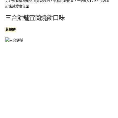
另外還有這種用透明提袋裝的，價格比較便宜，一包6入$79，包裝看
起來就樸實無華
三合餅舖宜蘭燒餅口味
蔥燒餅