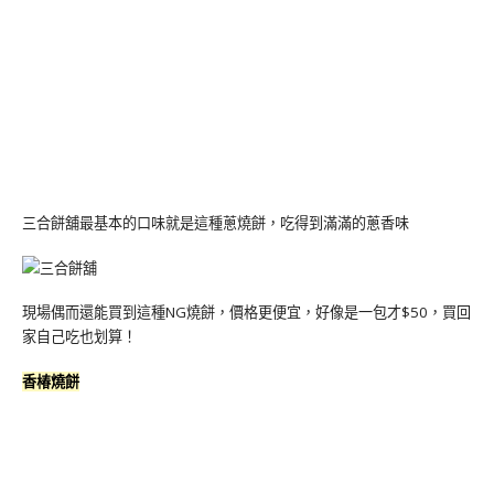
三合餅舖最基本的口味就是這種蔥燒餅，吃得到滿滿的蔥香味
現場偶而還能買到這種NG燒餅，價格更便宜，好像是一包才$50，買回
家自己吃也划算！
香椿燒餅