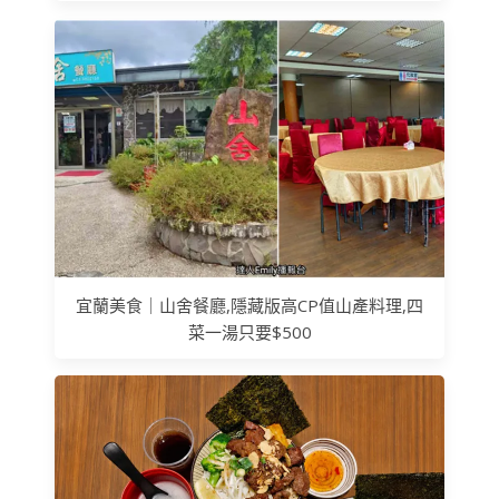
宜蘭美食｜山舍餐廳,隱藏版高CP值山產料理,四
菜一湯只要$500