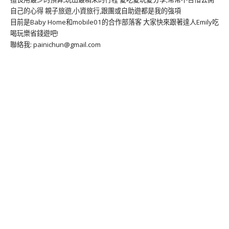
自己的心得 親子旅遊,小資旅行,跟團或自助遊都是我的強項
目前是Baby Home和mobile01的合作部落客 大家快來跟著達人Emily吃
喝玩樂省錢遊吧!
聯絡我: painichun@gmail.com