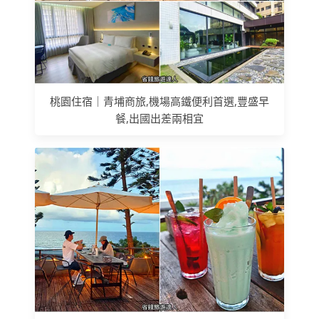
桃園住宿｜青埔商旅,機場高鐵便利首選,豐盛早
餐,出國出差兩相宜