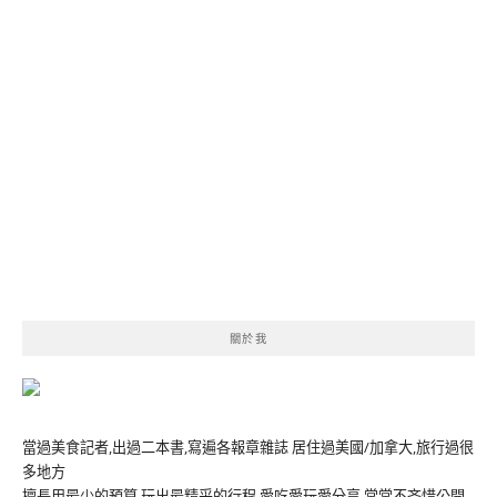
關於我
當過美食記者,出過二本書,寫遍各報章雜誌 居住過美國/加拿大,旅行過很
多地方
擅長用最少的預算,玩出最精采的行程 愛吃愛玩愛分享,常常不吝惜公開