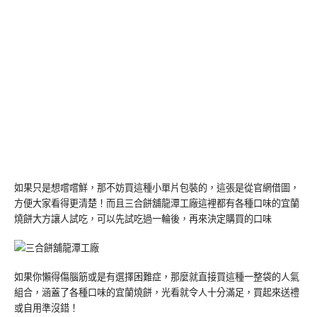
如果只是想嚐嚐鮮，那不妨買這種小單片包裝的，這張是從官網借圖，
方便大家看得更清楚！而且三合餅舖龍潭工廠這裡都有各種口味的宜蘭
燒餅大方讓人試吃，可以先試吃過一輪後，再來決定購買的口味
如果你懶得傷腦筋或是有選擇困難症，那麼就直接買這種一整袋的人氣
組合，涵蓋了各種口味的宜蘭燒餅，光看就令人十分滿足，買起來送禮
或自用準沒錯！