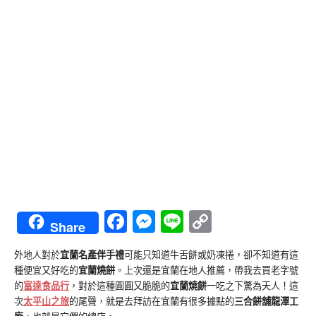
Facebook
Messenger
Line
Copy
Share
Link
外地人對於
宜蘭名產伴手禮
可能只知道牛舌餅或奶凍捲，卻不知道有這
種便宜又好吃的
宜蘭燒餅
。上次還是宜蘭在地人推薦，帶我去買老字號
的
富達食品行
，對於這種圓圓又脆脆的
宜蘭燒餅
一吃之下驚為天人！這
次
太平山之旅
的尾聲，就是去拜訪在宜蘭有很多據點的
三合餅舖龍潭工