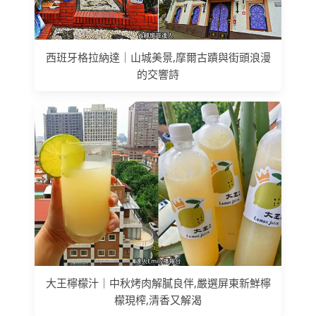
西班牙格拉納達｜山城美景,摩爾古蹟與街頭浪漫
的交響詩
大王檸檬汁｜中秋烤肉解膩良伴,嚴選屏東新鮮檸
檬現榨,清香又解渴