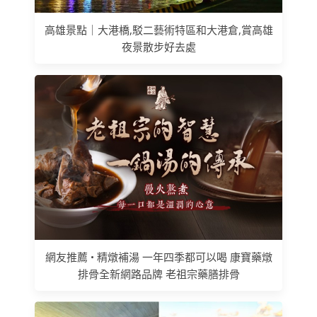
高雄景點｜大港橋,駁二藝術特區和大港倉,賞高雄
夜景散步好去處
網友推薦 • 精燉補湯 一年四季都可以喝 康寶藥燉
排骨全新網路品牌 老祖宗藥膳排骨