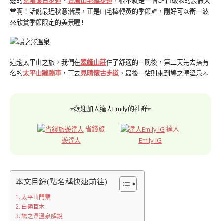
邊的
見晴懷古步道
、
台灣山毛櫸步道
，根本就是一個CP值破表的渡假天
堂啊！話說最近秋意漸濃，正是山毛櫸轉黃的季節🍂，剛好可以衝一波
來欣賞季節限定的美景喔 !
這趟太平山之旅，我們在
翠峰山莊
住了舒適的一晚後，第二天先去搭有
名的
太平山蹦蹦車
，再去
見晴懷古步道
，最後一站則來到鳩之澤溫泉♨️
⭐歡迎加入達人Emily的社群⭐
省錢旅
達人
遊達人
Emily IG
本文目錄(點名稱快速前往)
太平山門票
白嶺巨木
鳩之澤溫泉解說