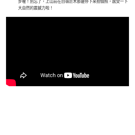
步喔！別忘了，上山前在白嶺巨木那邊停下來拍個照，感受一下
大自然的震撼力啦！