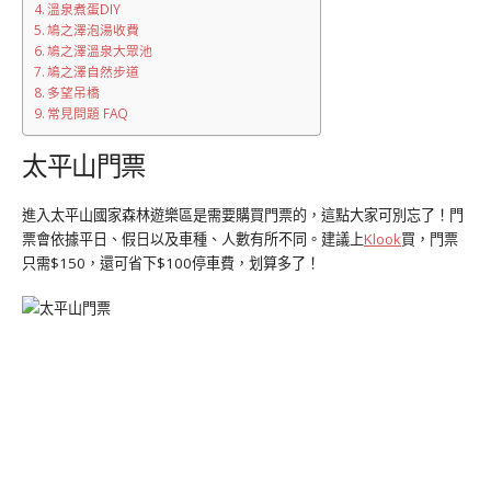
溫泉煮蛋DIY
鳩之澤泡湯收費
鳩之澤溫泉大眾池
鳩之澤自然步道
多望吊橋
常見問題 FAQ
太平山門票
進入太平山國家森林遊樂區是需要購買門票的，這點大家可別忘了！門
票會依據平日、假日以及車種、人數有所不同。建議上
Klook
買，門票
只需$150，還可省下$100停車費，划算多了！