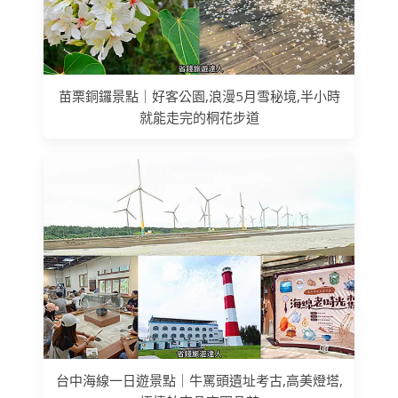
苗栗銅鑼景點｜好客公園,浪漫5月雪秘境,半小時
就能走完的桐花步道
台中海線一日遊景點｜牛罵頭遺址考古,高美燈塔,