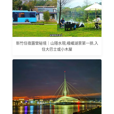
新竹住宿露營秘境｜山隱水現,峨嵋湖景第一排,入
住大巴士或小木屋