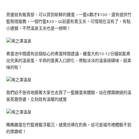
旁邊就有販賣部，可以買到新鮮的雞蛋，一籃6顆才$100，還有提供竹
籃租借服務，一個竹籃$30。以前還有賣玉米，可惜現在沒有了，有點
小遺憾，不然溫泉玉米也是一絕啊！
煮蛋池中間還有這個貼心的煮蛋時間建議，雞蛋大約10-12分鐘就能煮
出完美的溫泉蛋，半熟的蛋黃入口即化，帶點淡淡的溫泉硫磺味，超美
味的啦！
我們迫不急待地跟著大家也去買了一籃雞蛋來體驗，站在煙霧繚繞的溫
泉蒸霧旁邊，立刻就有溫暖的感覺
瞧瞧雞蛋在竹籃裡載浮載沉，感覺彷彿在釣魚，這可是城市裡體驗不到
的樂趣呢！