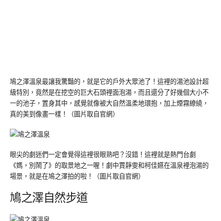
鳩之澤溫泉最讓我驚豔的，就是它的戶外大眾池了！這裡的湯池設計超
級特別，竟然是在挖空的巨大石頭裡面泡湯，而且還分了好幾個大小不
一的池子，置身其中，感覺就像被大自然溫柔地環抱，加上煙霧繚繞，
真的美到像畫一樣！（圖片取自官網）
眼尖的劇迷們一定會覺得這裡很眼熟吧？沒錯！這裡就是熱門台劇
《媽，別鬧了》的取景地之一喔！劇中賈靜雯和柯佳嬿在溫泉裡泡湯的
場景，就是在鳩之澤拍的啦！（圖片取自官網）
鳩之澤自然步道