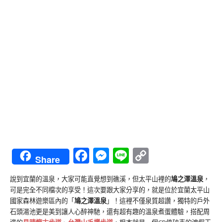
Facebook
Messenger
Line
Copy
Share
Link
說到宜蘭的溫泉，大家可能直覺想到礁溪，但太平山裡的
鳩之澤溫泉
，
可是完全不同檔次的享受！這次要跟大家分享的，就是位於宜蘭太平山
國家森林遊樂區內的「
鳩之澤溫泉
」！這裡不僅泉質超讚，獨特的戶外
石頭湯池更是美到讓人心醉神馳，還有超有趣的溫泉煮蛋體驗，搭配周