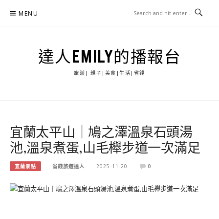
Skip
MENU
to
content
達人EMILY的播報台
旅遊| 親子|美食|生活|省錢
宜蘭太平山｜鳩之澤溫泉石頭湯
池,溫泉煮蛋,山毛櫸步道一次滿足
宜蘭景點
省錢旅遊達人
2025-11-20
0