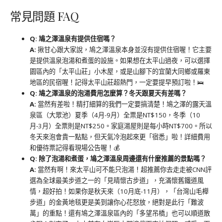
常見問題 FAQ
Q: 鳩之澤溫泉有提供住宿嗎？
A:
揪甘心跟大家說，鳩之澤溫泉本身並沒有提供住宿喔！它主要
是提供溫泉泡湯和煮蛋的設施。如果想在太平山過夜，可以選擇
園區內的「太平山莊」小木屋，或是山腳下的宜蘭大同鄉或羅東
地區的民宿喔！記得太平山莊超熱門，一定要提早預訂啦！🛌
Q: 鳩之澤溫泉的泡湯費用怎麼算？冬天跟夏天有差嗎？
A:
當然有差啦！精打細算的我們一定要搞清楚！鳩之澤的露天溫
泉區（大眾池）夏季（4月-9月）全票是NT$150，冬季（10
月-3月）全票則是NT$250。家庭湯屋則是每小時NT$700。所以
冬天來泡會貴一點點，但天氣冷泡起來更「宿悉」啦！詳細費用
和優待票記得看現場公告喔！💰
Q: 除了泡湯和煮蛋，鳩之澤溫泉周邊還有什麼推薦的景點嗎？
A:
當然有啊！來太平山可不能只泡湯！超推薦你去走走被CNN評
選為全球最美步道之一的「見晴懷古步道」，充滿懷舊鐵道風
情，超好拍！如果你是秋天來（10月底-11月），「台灣山毛櫸
步道」的金黃地毯更是美到讓你心花怒放，絕對是此行「難波
萬」的重點！還有鳩之澤溫泉區內的「多望吊橋」也可以順道散