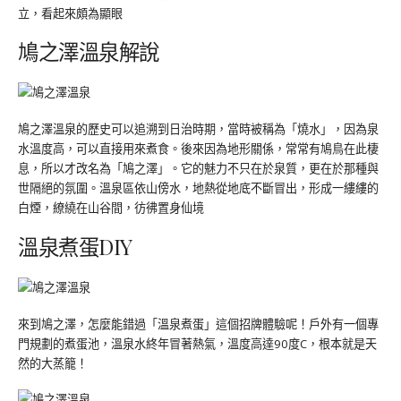
立，看起來頗為顯眼
鳩之澤溫泉解說
鳩之澤溫泉的歷史可以追溯到日治時期，當時被稱為「燒水」，因為泉
水溫度高，可以直接用來煮食。後來因為地形關係，常常有鳩鳥在此棲
息，所以才改名為「鳩之澤」。它的魅力不只在於泉質，更在於那種與
世隔絕的氛圍。溫泉區依山傍水，地熱從地底不斷冒出，形成一縷縷的
白煙，繚繞在山谷間，彷彿置身仙境
溫泉煮蛋DIY
來到鳩之澤，怎麼能錯過「溫泉煮蛋」這個招牌體驗呢！戶外有一個專
門規劃的煮蛋池，溫泉水終年冒著熱氣，溫度高達90度C，根本就是天
然的大蒸籠！