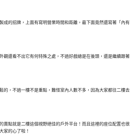
流木製成的招牌，上面有寫明營業時間和距離，最下面竟然還寫著「內有
，從外觀還看不出它有何特殊之處，不過好戲總是在後頭，還是繼續跟著
蠻放鬆的，不過一樓不是重點，難怪室內人數不多，因為大家都往二樓去
fe的賣點就是二樓這個視野絕佳的戶外平台！而且這裡的座位配置也很
大家的心了啦！