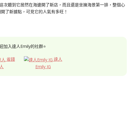
這次聽到它居然在海邊開了新店，而且還是坐擁海景第一排，整個心
湖開了新據點，可見它的人氣有多旺！
迎加入達人Emily的社群⭐
省錢
達人
人
Emily IG