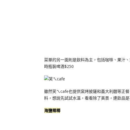
菜單的另一面則是飲料為主，包括咖啡、果汁、茶
時瓶裝啤酒$250
雖然笑ㄟcafe也提供窯烤披薩和義大利麵等
料，想說先試試水溫，看看除了美景，連飲品是
海鹽椰椰