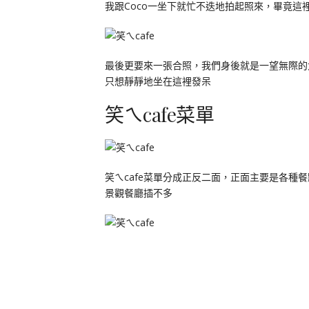
我跟Coco一坐下就忙不迭地拍起照來，畢竟這
最後更要來一張合照，我們身後就是一望無際的
只想靜靜地坐在這裡發呆
笑ㄟcafe菜單
笑ㄟcafe菜單分成正反二面，正面主要是各種餐
景觀餐廳插不多