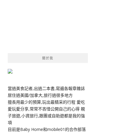
關於我
當過美食記者,出過二本書,寫遍各報章雜誌
居住過美國/加拿大,旅行過很多地方
擅長用最少的預算,玩出最精采的行程 愛吃
愛玩愛分享,常常不吝惜公開自己的心得 親
子旅遊,小資旅行,跟團或自助遊都是我的強
項
目前是Baby Home和mobile01的合作部落