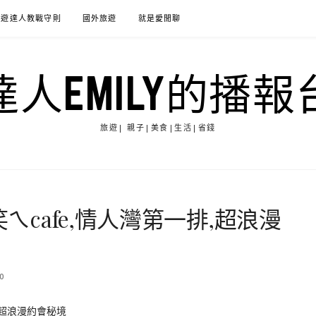
旅遊達人教戰守則
國外旅遊
就是愛閒聊
達人EMILY的播報
旅遊| 親子|美食|生活|省錢
笑ㄟcafe,情人灣第一排,超浪漫
0