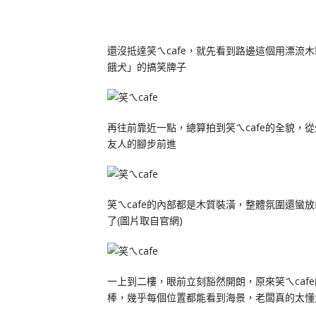
還沒抵達笑ㄟcafe，就先看到路邊這個用漂
餓犬」的搞笑牌子
再往前靠近一點，總算拍到笑ㄟcafe的全貌
友人的腳步前進
笑ㄟcafe的內部都是木質裝潢，整體氛圍還
了(圖片取自官網)
一上到二樓，眼前立刻豁然開朗，原來笑ㄟca
棒，幾乎每個位置都能看到海景，老闆真的太懂