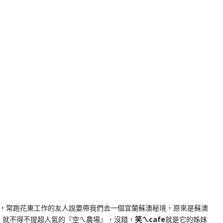
k
nger
e
Copy
ink
，常跑花東工作的友人說要帶我們去一個宜蘭蘇澳秘境，原來是蘇澳
，就不得不提超人氣的『空ㄟ農場』，沒錯，
笑ㄟcafe
就是它的姊妹