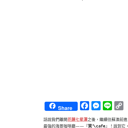
Faceboo
Messe
Lin
Share
L
話說我們離開
花蓮七星潭
之後，繼續往蘇澳前進
最強的海景咖啡廳——『
笑ㄟcafe
』！說到它