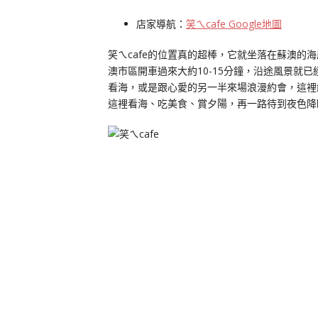
店家導航：
笑ㄟcafe Google地圖
笑ㄟcafe的位置真的超棒，它就坐落在蘇澳
澳市區開車過來大約10-15分鐘，沿途風景就
看海，或是跟心愛的另一半來場浪漫約會，這裡
這裡看海、吃美食、賞夕陽，再一路待到夜色降