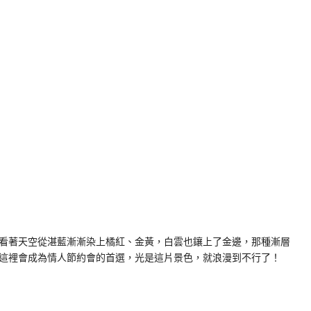
看著天空從湛藍漸漸染上橘紅、金黃，白雲也鑲上了金邊，那種漸層
怪這裡會成為情人節約會的首選，光是這片景色，就浪漫到不行了！