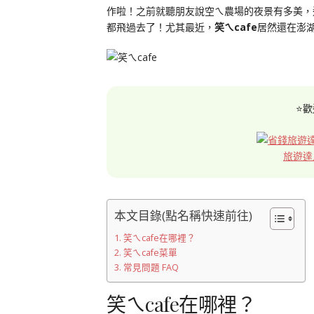
作啦！之前就聽朋友說空ㄟ農場的夜景有多美，
都飛過去了！尤其最近，
笑ㄟcafe
居然還在澎
⭐歡
旅遊達
本文目錄(點名稱快速前往)
笑ㄟcafe在哪裡？
笑ㄟcafe菜單
常見問題 FAQ
笑ㄟcafe在哪裡？