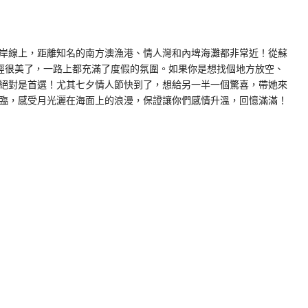
的海岸線上，距離知名的南方澳漁港、情人灣和內埤海灘都非常近！從蘇
已經很美了，一路上都充滿了度假的氛圍。如果你是想找個地方放空、
絕對是首選！尤其七夕情人節快到了，想給另一半一個驚喜，帶她來
臨，感受月光灑在海面上的浪漫，保證讓你們感情升溫，回憶滿滿！