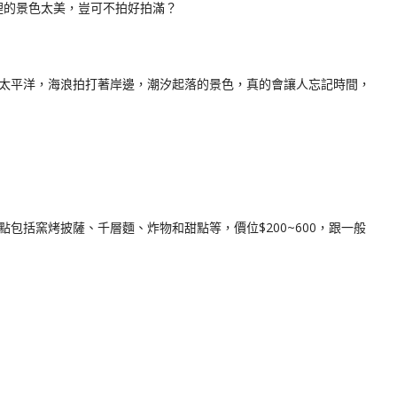
裡的景色太美，豈可不拍好拍滿？
太平洋，海浪拍打著岸邊，潮汐起落的景色，真的會讓人忘記時間，
點包括窯烤披薩、千層麵、炸物和甜點等，價位$200~600，跟一般