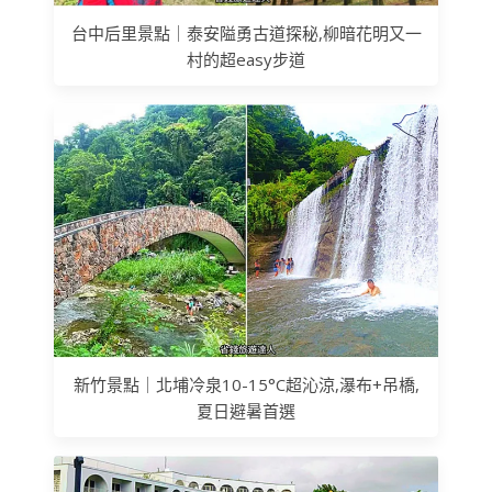
台中后里景點｜泰安隘勇古道探秘,柳暗花明又一
村的超easy步道
新竹景點｜北埔冷泉10-15°C超沁涼,瀑布+吊橋,
夏日避暑首選