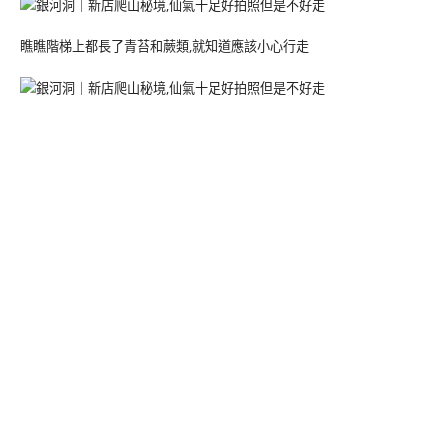
瞧瞧階梯上都長了青苔和蕨類,就知道應該小心行走