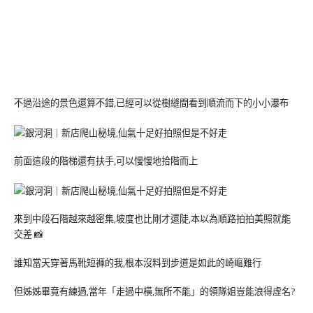
不過沿途的景色還算不錯,已經可以從樹縫間看到順流而下的小小瀑布
前面這段的階梯還有扶手,可以慢慢地拾階而上
來到中段石階越來越密集,坡度也比剛才還陡,本以為順路拍拍美照就能
交差 📸
誰知當天穿著馬靴短褲的我,根本沒料到步道是如此的崎嶇難行
但姊姊畢竟有練過,當年「走過中橫,無所不能」的領隊姐豈能浪得虛名?