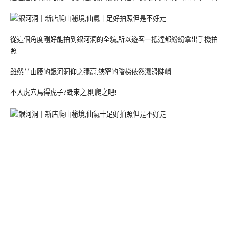
從這個角度剛好能拍到銀河洞的全貌,所以遊客一抵達都紛紛拿出手機拍
照
雖然半山腰的銀河洞仰之彌高,狹窄的階梯依然濕滑陡峭
不入虎穴焉得虎子?既來之,則爬之吧!