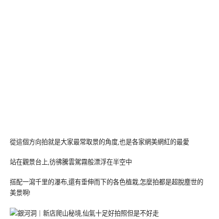
從這個方向拍就是大家最常取景的角度,也是各家網美網紅的最愛
站在觀景台上,彷彿騰雲駕霧般漂浮在半空中
搭配一瀉千里的瀑布,還有垂伸而下的各色植栽,怎麼拍都是超脫塵世的
美景啊!