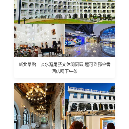
新北景點｜淡水滬尾藝文休閒園區,還可到鬱金香
酒店喝下午茶