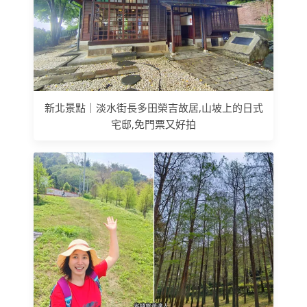
新北景點｜淡水街長多田榮吉故居,山坡上的日式
宅邸,免門票又好拍