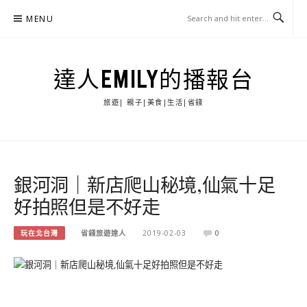
Skip
MENU
to
content
達人EMILY的播報台
旅遊| 親子|美食|生活|省錢
銀河洞｜新店爬山秘境,仙氣十足
好拍照但是不好走
玩在北台灣
省錢旅遊達人
2019-02-03
0