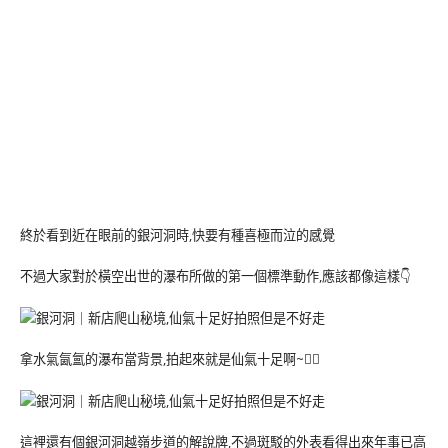
終於看到近在眼前的銀河洞時,快要有種喜極而泣的感覺
不過大家對於橫空出世的瀑布所做的第一個標準動作,應該都像這樣👇
拿水氣氤氳的瀑布當背景,拍起來就是仙氣十足啊~🧚‍♀️
這裡還有個銀河洞越嶺步道的解說牌,不過斑駁的外表看得出來年事已高