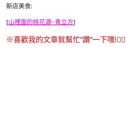
新店美食:
[
山裡面的桃花源~青立方
]
※喜歡我的文章就幫忙”讚”一下嘿!👇🏽