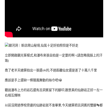
立即開啟觀光客模式,和瀑布來張自拍是一定要的啊~(請忽略我臉上的汗
珠)
喬了老半天總算拍出一張還ok的,不過距離仙女還是差了十萬八千里
應該是手上還缺一條隨風舞動的絲巾吧!😁
聽說瀑布上方的岩石還有呂洞賓留下的腳印,跟景美的仙跡岩正好一左一
右相互輝映
以前沒爬過學校旁邊的仙跡岩就不准畢業,今天總算把呂洞賓的雙腳👣都