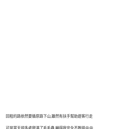
回程的路依然要循原路下山,雖然有扶手幫助遊客行走
可是當天卻多處爬滿了毛毛蟲,嚇得我完全不敢碰😫😫