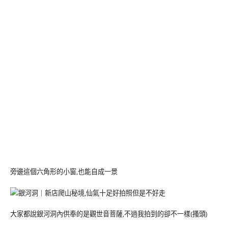
旁邊這個六角形的小窗,也能自成一景
大家都說銀河洞內供奉的是觀世音菩薩,不過我拍到的卻不一樣(搔頭)