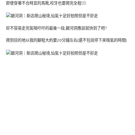
即使穿著不合時宜的馬靴,咬牙也要爬完全程🧗‍♀️
好不容易走完氣喘吁吁的最後一段,銀河洞應該就快到了吧?
爬到目的地以我的腳程大約要20分鐘左右(還不包括停下來喘氣的時間)