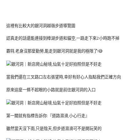
這裡有比較大的銀河洞越嶺步道導覽圖
認真走的話還能連接到樟湖步道和貓空,一路走下來2小時跑不掉
霸特,老身沒那麼勤勞,能走到銀河洞就是我的極限了!😅
當我們還在三叉路口左右張望時,幸好有好心人指點我們正確方向
原來這麼一條不起眼的小路就是前往銀河洞的入口
第一關就有指標告訴你:『道路濕滑,小心行走』
雖然當天沒下雨,只是陰天,但步道濕滑可不是開玩笑的