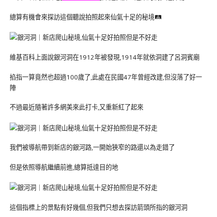
總算有機會來探訪這個聽說拍照起來仙氣十足的秘境🛤
維基百科上面說銀河洞在1912年被發現,1914年就依洞建了呂洞賓廟
掐指一算竟然也超過100歲了,此處在民國47年曾經改建,但沒落了好一
陣
不過最近隨著許多網美來此打卡,又重新紅了起來
我們被導航帶到新店的銀河路,一開始狹窄的路還以為走錯了
但是依照導航繼續前進,總算抵達目的地
這個指標上的景點有好幾個,但我們只想去探訪箭頭所指的銀河洞