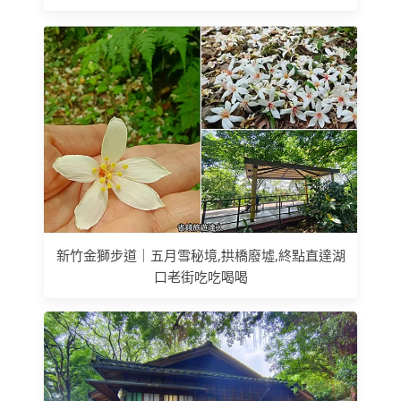
新竹金獅步道｜五月雪秘境,拱橋廢墟,終點直達湖
口老街吃吃喝喝