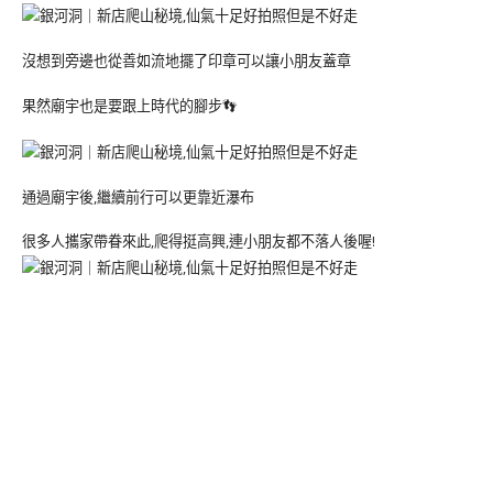
沒想到旁邊也從善如流地擺了印章可以讓小朋友蓋章
果然廟宇也是要跟上時代的腳步👣
通過廟宇後,繼續前行可以更靠近瀑布
很多人攜家帶眷來此,爬得挺高興,連小朋友都不落人後喔!