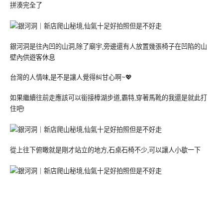
拼湊完全了
銀河洞是往內凹的山洞,除了廟宇,旁邊還有人放置幾張椅子在凹陷的山
壁內供遊客休息
台灣的人情味,是不是讓人覺得糾甘心啊~💖
如果繼續往前走應該可以銜接樟湖步道,霸特,穿著馬靴的我還是就此打
住吧!
從上往下俯瞰就是剛才站立的地方,石桌石椅不少,可以讓人小歇一下