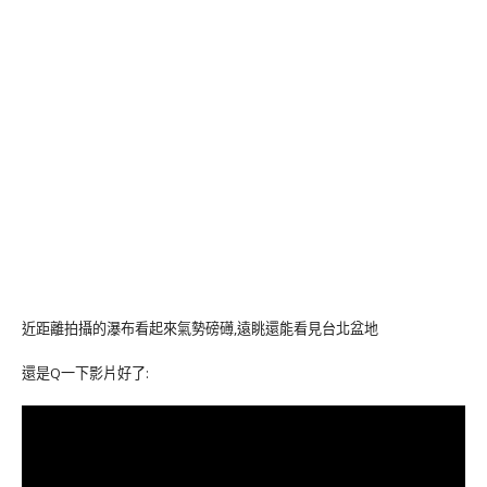
近距離拍攝的瀑布看起來氣勢磅礡,遠眺還能看見台北盆地
還是Q一下影片好了: