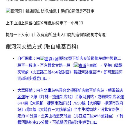
上下山加上逗留拍照的時間,約莫走了一小時🚶‍♀️
提醒一下大家,山上沒有廁所,登山入口處的這個福德祠才有喔!
銀河洞交通方式:(取自維基百科)
自行開車：由
國道3號
下新店交流道後左轉中興路二
段至一段底，再左轉北宜路一段（
台9線
），至美山橋髮
夾彎處（北宜路二段458號對面）轉銀河路後直行，即可至銀河
洞越嶺步道登山口
。
大眾運輸：由
台北車站
搭乘
台北捷運
新店線
至新店站，轉乘
新店
客運
綠12線【坪林－捷運新店站】至銀河洞站，或轉乘新店客運
647線【大崎腳－捷運市政府站】/650線【大崎腳－捷運市政府
站】/綠5線【大崎腳－大鵬華城】至中生橋頭站，沿北宜路往上
走約10分鐘，至美山橋髮夾彎處（北宜路二段458號對面），轉
銀河路約走25分鐘，可抵銀河洞越嶺步道登山口