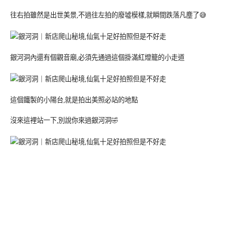
往右拍雖然是出世美景,不過往左拍的廢墟模樣,就瞬間跌落凡塵了😅
銀河洞內還有個觀音廟,必須先通過這個掛滿紅燈籠的小走道
這個鐵製的小陽台,就是拍出美照必站的地點
沒來這裡站一下,別說你來過銀河洞🤣