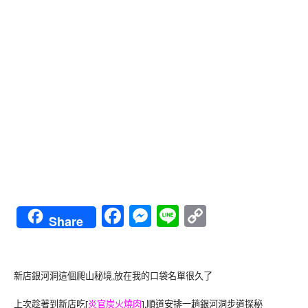
Facebook
Messenger
Line
Copy
Share
Link
新店銀河洞這個爬山秘境,放在我的口袋名單很久了
上次趁著到新店吃[
炎官炭火燒肉
],順道安排一趟銀河洞步道探秘