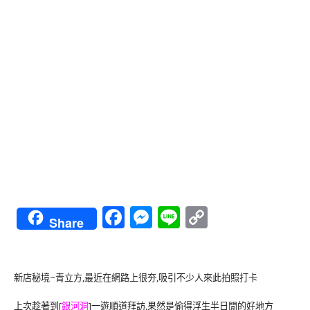
Facebook
Messenger
Line
Copy
Share
Link
新店秘境~青立方,最近在網路上很夯,吸引不少人來此拍照打卡
上次趁著到[
銀河洞
]一遊順道拜訪,果然是偷得浮生半日閒的好地方