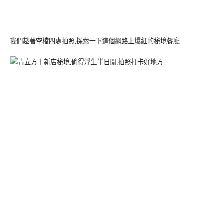
我們趁著空檔四處拍照,探索一下這個網路上爆紅的秘境餐廳