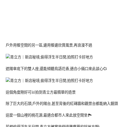
戶外用餐空間的另一區,邊用餐邊欣賞風景,再浪漫不過
遮陽傘底下的雙人座,還能傾聽鳥語花香,適合小倆口來此談心💞
這個角度剛好可以拍到青立方最精華的造景
除了巨大的石頭,戶外的陽台,甚至背後的紅磚牆和觀景台都能納入鏡頭
這麼一個山裡的桃花源,最適合都市人來此放空閒坐🏞
若想偷得浮生半日閒,青立方確實是個遠離塵囂的好地方啊!