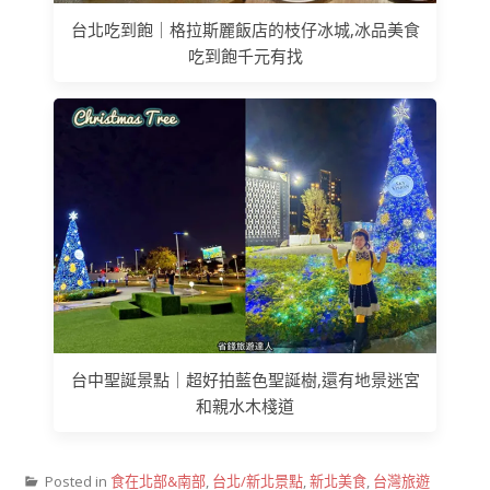
台北吃到飽｜格拉斯麗飯店的枝仔冰城,冰品美食
吃到飽千元有找
台中聖誕景點｜超好拍藍色聖誕樹,還有地景迷宮
和親水木棧道
Posted in
食在北部&南部
,
台北/新北景點
,
新北美食
,
台灣旅遊