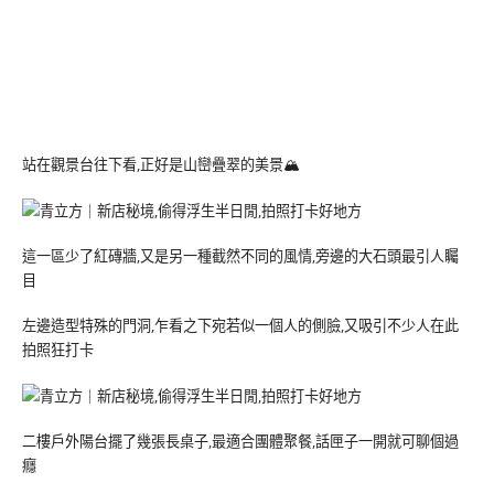
站在觀景台往下看,正好是山巒疊翠的美景🏔
這一區少了紅磚牆,又是另一種截然不同的風情,旁邊的大石頭最引人矚
目
左邊造型特殊的門洞,乍看之下宛若似一個人的側臉,又吸引不少人在此
拍照狂打卡
二樓戶外陽台擺了幾張長桌子,最適合團體聚餐,話匣子一開就可聊個過
癮