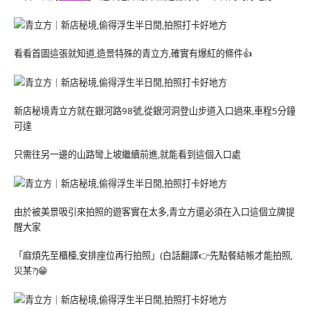
看看首圖這張就知道,造景特殊的青立方,確實有爆紅的條件👍
新店秘境青立方就在銀河路98號,從銀河洞登山步道入口過來,車程5分鐘
可達
只需往另一邊的山路彎上坡繼續前進,就能看到這個入口處
由於被美景吸引來拍照的遊客實在太多,青立方還必須在入口這個立牌提
醒大家
「麻煩先至櫃檯,安排座位再行拍照」(白話翻譯👉先點餐結帳才能拍照,
災某?)😁