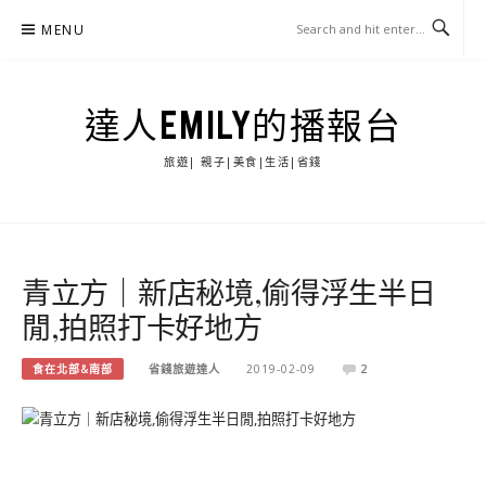
Skip
MENU
to
content
達人EMILY的播報台
旅遊| 親子|美食|生活|省錢
青立方｜新店秘境,偷得浮生半日
閒,拍照打卡好地方
食在北部&南部
省錢旅遊達人
2019-02-09
2