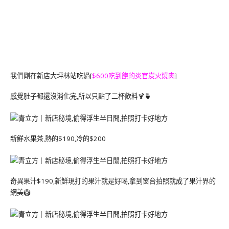
我們剛在新店大坪林站吃過[
$600吃到飽的炎官炭火燒肉
]
感覺肚子都還沒消化完,所以只點了二杯飲料🍹🍵
新鮮水果茶,熱的$190,冷的$200
奇異果汁$190,新鮮現打的果汁就是好喝,拿到窗台拍照就成了果汁界的
網美🥝