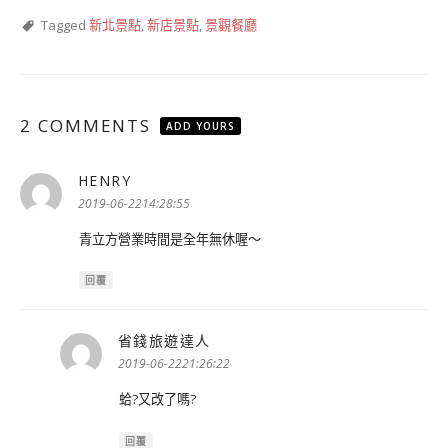
Tagged
新北景點
,
新店景點
,
景觀餐廳
2 COMMENTS
ADD YOURS
HENRY
表
示:
2019-06-2214:28:55
青立方營業時間是全年無休喔～
回覆
省錢旅遊達人
表
示:
2019-06-2221:26:22
蛤?又改了嗎?
回覆