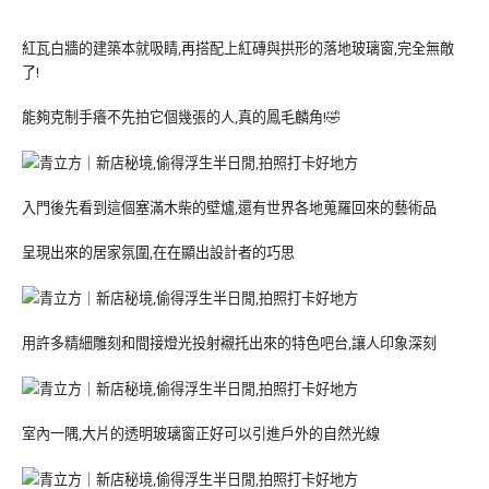
紅瓦白牆的建築本就吸睛,再搭配上紅磚與拱形的落地玻璃窗,完全無敵
了!
能夠克制手癢不先拍它個幾張的人,真的鳳毛麟角!🤣
入門後先看到這個塞滿木柴的壁爐,還有世界各地蒐羅回來的藝術品
呈現出來的居家氛圍,在在顯出設計者的巧思
用許多精細雕刻和間接燈光投射襯托出來的特色吧台,讓人印象深刻
室內一隅,大片的透明玻璃窗正好可以引進戶外的自然光線