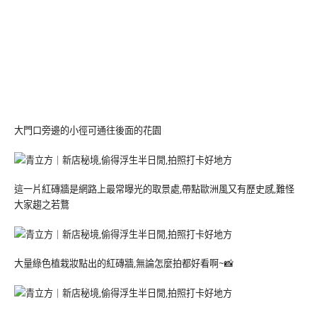
大門口旁邊的小徑可通往後面的花園
這一片紅磚牆是網路上最常曝光的取景處,帶點歐洲風又有歷史感,難怪
大家趨之若鶩
大量綠色植栽妝點出的紅磚牆,無論怎麼拍都好看啊~📸