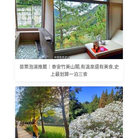
苗栗泡湯推薦｜泰安竹美山閣,有溫泉還有美食,史
上最划算一泊三食