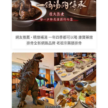
網友推薦 • 精燉補湯 一年四季都可以喝 康寶藥燉
排骨全新網路品牌 老祖宗藥膳排骨