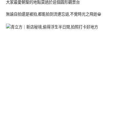
大家最愛朝聖的地點莫過於這個圓形觀景台
無論自拍還是被拍,都能拍到流連忘返,不覺時光之飛逝😁