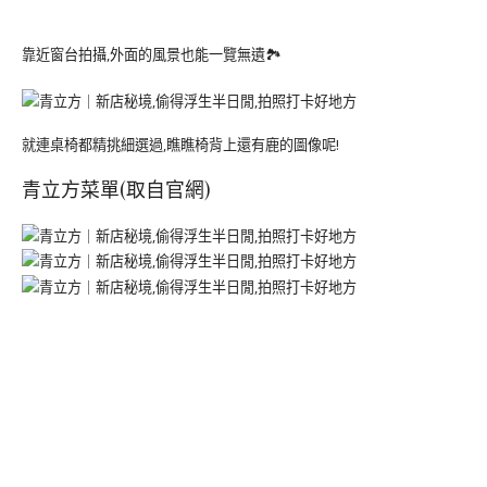
靠近窗台拍攝,外面的風景也能一覽無遺🏞
就連桌椅都精挑細選過,瞧瞧椅背上還有鹿的圖像呢!
青立方菜單(取自官網)