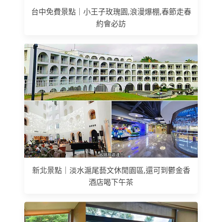
台中免費景點｜小王子玫瑰園,浪漫爆棚,春節走春
約會必訪
新北景點｜淡水滬尾藝文休閒園區,還可到鬱金香
酒店喝下午茶