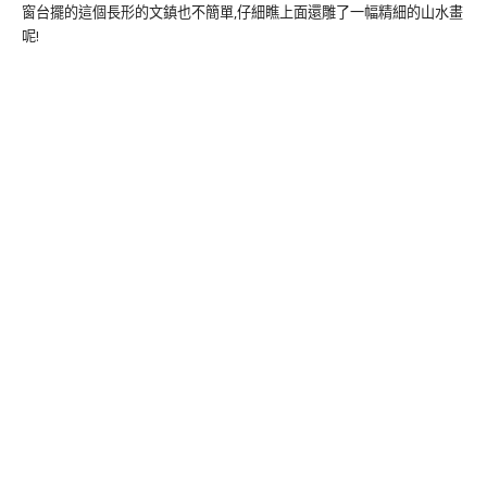
窗台擺的這個長形的文鎮也不簡單,仔細瞧上面還雕了一幅精細的山水畫
呢!