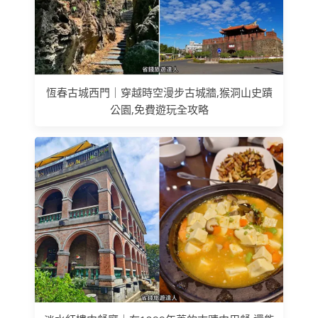
恆春古城西門｜穿越時空漫步古城牆,猴洞山史蹟
公園,免費遊玩全攻略