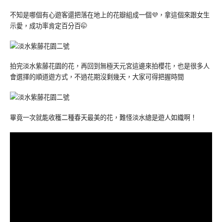
不知是哪個有心遊客還把落在地上的花瓣組成一個💜，拿這個來跟女生
示愛，成功率肯定百分百🤭
拍完淡水紫藤花園的花，再回到無極天元宮這邊來拍櫻花，也是很多人
會選擇的順道遊方式，不過花期沒剩幾天，大家可得把握時間
畢竟一次就能收穫二種春天最美的花，難怪淡水總是遊人如織啊！