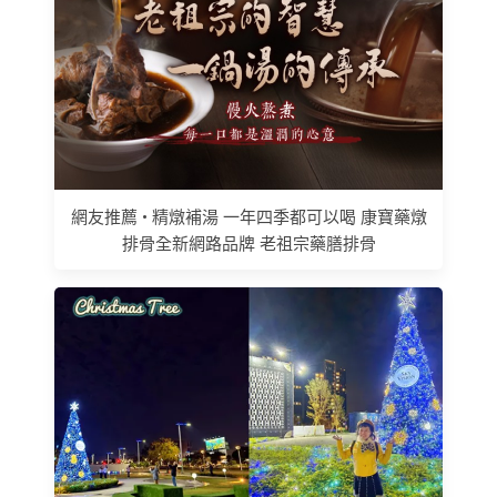
網友推薦 • 精燉補湯 一年四季都可以喝 康寶藥燉
排骨全新網路品牌 老祖宗藥膳排骨