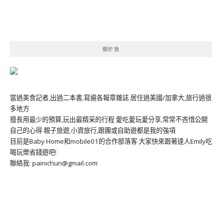
關於我
當過美食記者,出過二本書,寫遍各報章雜誌 居住過美國/加拿大,旅行過很
多地方
擅長用最少的預算,玩出最精采的行程 愛吃愛玩愛分享,常常不吝惜公開
自己的心得 親子旅遊,小資旅行,跟團或自助遊都是我的強項
目前是Baby Home和mobile01的合作部落客 大家快來跟著達人Emily吃
喝玩樂省錢遊吧!
聯絡我: painichun@gmail.com