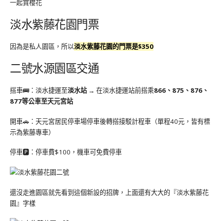
一起賞櫻花
淡水紫藤花園門票
因為是私人園區，所以
淡水紫藤花園的門票是$350
二號水源園區交通
搭車🚌：淡水捷運至
淡水站
→ 在淡水捷運站前搭乘
866、875、876、
877等公車至天元宮站
開車🚗：天元宮居民停車場停車後轉搭接駁計程車（單程40元，皆有標
示為紫藤專車）
停車🅿️：停車費$100，機車可免費停車
還沒走進園區就先看到這個新設的招牌，上面還有大大的『淡水紫藤花
園』字樣