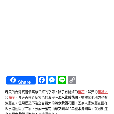
Facebook
Messenger
Line
Copy
Share
Link
春天的台灣真是個萬紫千紅的季節，除了有桃紅的
櫻花
，鮮黃的
風鈴木
和
海芋
，今天再來介紹紫色的浪漫～
淡水紫藤花園
，雖然其他地方也有
紫藤花，但規模恐不及全台最大的
淡水紫藤花園
，因為人家紫藤花園在
淡水還連開了二家，分成
一號屯山摩艾園區
和
二號水源園區
，就可知道