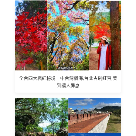
全台四大楓紅秘境｜中台灣楓海,台北古剎紅葉,美
到讓人屏息