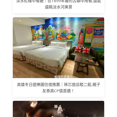
淡水紅樓中餐廳｜在1899年蓋的古蹟中用餐,還能
遠眺淡水河美景
高雄冬日遊樂園住宿推薦｜秝芯旅店駁二館,親子
友善高CP值首選！