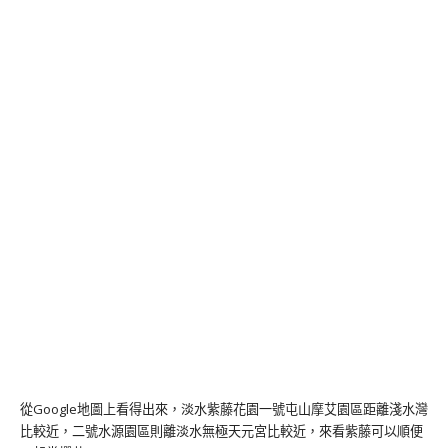
從Google地圖上看得出來，淡水紫藤花園一號屯山摩艾園區距離淺水灣
比較近，二號水源園區則離淡水無極天元宮比較近，來看紫藤可以順便