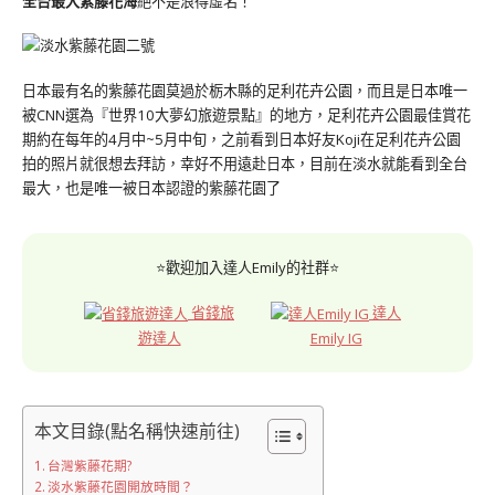
全台最大紫藤花海
絕不是浪得虛名！
日本最有名的紫藤花園莫過於栃木縣的足利花卉公園，而且是日本唯一
被CNN選為『世界10大夢幻旅遊景點』的地方，足利花卉公園最佳賞花
期約在每年的4月中~5月中旬，之前看到日本好友Koji在足利花卉公園
拍的照片就很想去拜訪，幸好不用遠赴日本，目前在淡水就能看到全台
最大，也是唯一被日本認證的紫藤花園了
⭐歡迎加入達人Emily的社群⭐
省錢旅
達人
遊達人
Emily IG
本文目錄(點名稱快速前往)
台灣紫藤花期?
淡水紫藤花園開放時間？