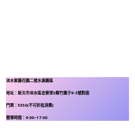
淡水紫藤花園二號水源園區
地址：新北市淡水區忠寮里5鄰竹圍子9-3號對面​
門票：$350(不可折抵消費)
營業時間：9:00~17:00