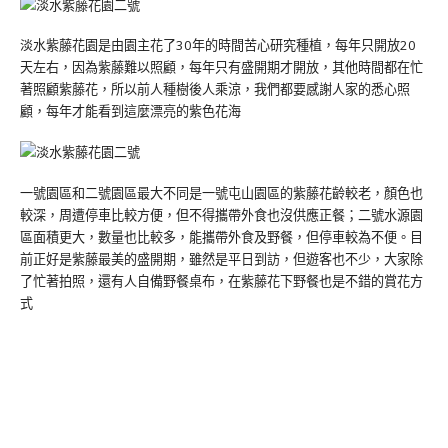
淡水紫藤花園是由園主花了30年的時間苦心研究種植，每年只開放20
天左右，因為紫藤難以照顧，每年只有盛開期才開放，其他時間都在忙
著照顧紫藤花，所以前人種樹後人乘涼，我們都要感謝人家的悉心照
顧，每年才能看到這麼漂亮的紫色花海
一號園區和二號園區最大不同是一號屯山園區的紫藤花齡較老，顏色也
較深，周遭停車比較方便，但不得攜帶外食也沒供應正餐；二號水源園
區面積更大，數量也比較多，能攜帶外食及野餐，但停車較為不便。目
前正好是紫藤最美的盛開期，雖然是平日到訪，但遊客也不少，大家除
了忙著拍照，還有人自備野餐桌布，在紫藤花下野餐也是不錯的賞花方
式