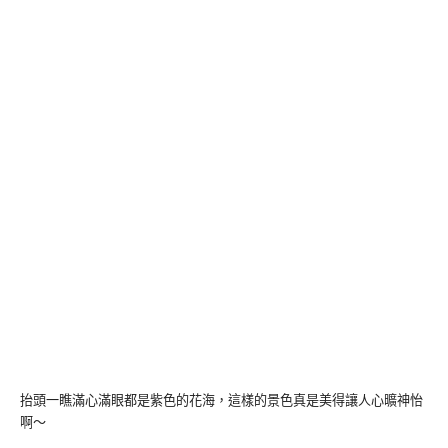
抬頭一瞧滿心滿眼都是紫色的花海，這樣的景色真是美得讓人心曠神怡
啊～