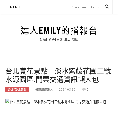
Skip
MENU
to
content
達人EMILY的播報台
旅遊| 親子|美食|生活|省錢
台北賞花景點｜淡水紫藤花園二號
水源園區,門票交通資訊懶人包
台北/新北景點
省錢旅遊達人
2024-03-30
0