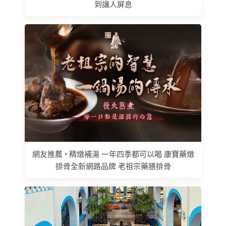
到讓人屏息
網友推薦 • 精燉補湯 一年四季都可以喝 康寶藥燉
排骨全新網路品牌 老祖宗藥膳排骨