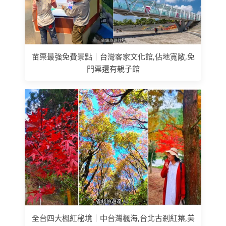
苗栗最強免費景點｜台灣客家文化館,佔地寬敞,免
門票還有親子館
全台四大楓紅秘境｜中台灣楓海,台北古剎紅葉,美