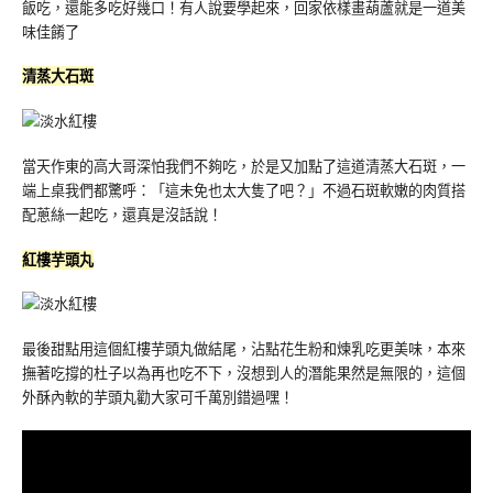
飯吃，還能多吃好幾口！有人說要學起來，回家依樣畫葫蘆就是一道美
味佳餚了
清蒸大石斑
當天作東的高大哥深怕我們不夠吃，於是又加點了這道清蒸大石斑，一
端上桌我們都驚呼：「這未免也太大隻了吧？」不過石斑軟嫩的肉質搭
配蔥絲一起吃，還真是沒話說！
紅樓芋頭丸
最後甜點用這個紅樓芋頭丸做結尾，沾點花生粉和煉乳吃更美味，本來
撫著吃撐的杜子以為再也吃不下，沒想到人的潛能果然是無限的，這個
外酥內軟的芋頭丸勸大家可千萬別錯過嘿！