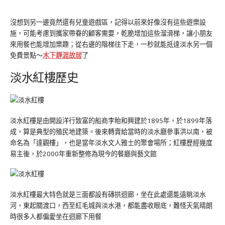
沒想到另一邊竟然還有兒童遊戲區，記得以前來好像沒有這些遊樂設
施，可能考慮到攜家帶眷的顧客需要，乾脆增加這些溜滑梯，讓小朋友
來用餐也能增加樂趣；從右邊的階梯往下走，一秒就能抵達淡水另一個
免費景點～
木下靜涯故居
了
淡水紅樓歷史
淡水紅樓是由開設洋行致富的船商李貽和興建於1895年，於1899年落
成，算是典型的殖民地建築。後來轉賣給當時的淡水廳參事洪以南，被
命名為「達觀樓」，也是當年淡水文人雅士的聚會場所；紅樓歷經幾度
易主後，於2000年重新整修為現今的餐廳與藝文館
淡水紅樓最大特色就是三面都設有磚拱迴廊，坐在此處還能遠眺淡水
河，東起關渡口，西至紅毛城與淡水港，都能盡收眼底，難怪天氣晴朗
時很多人都偏愛坐在迴廊下用餐