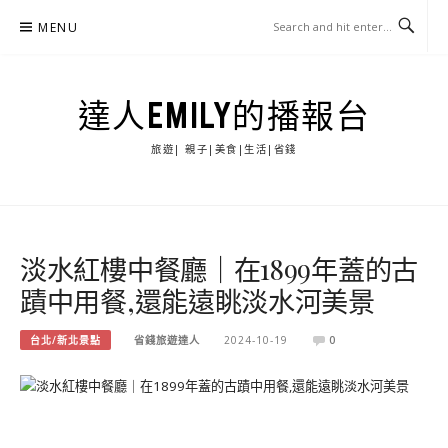
Skip
MENU
to
content
達人EMILY的播報台
旅遊| 親子|美食|生活|省錢
淡水紅樓中餐廳｜在1899年蓋的古
蹟中用餐,還能遠眺淡水河美景
台北/新北景點
省錢旅遊達人
2024-10-19
0