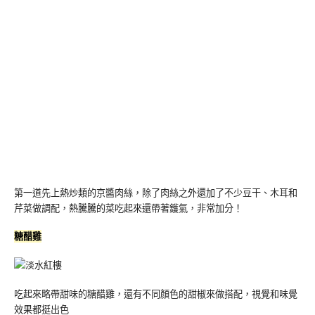
第一道先上熱炒類的京醬肉絲，除了肉絲之外還加了不少豆干、木耳和
芹菜做調配，熱騰騰的菜吃起來還帶著鑊氣，非常加分！
糖醋雞
吃起來略帶甜味的糖醋雞，還有不同顏色的甜椒來做搭配，視覺和味覺
效果都挺出色