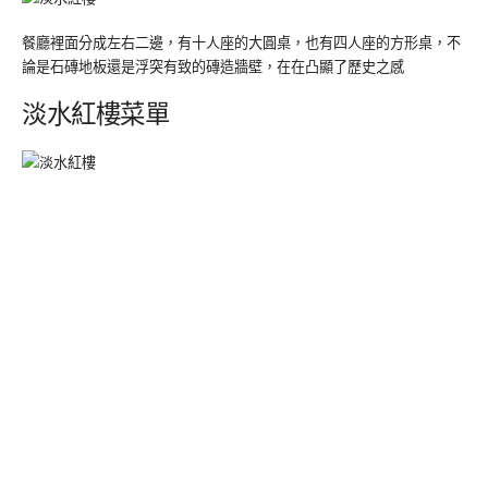
餐廳裡面分成左右二邊，有十人座的大圓桌，也有四人座的方形桌，不
論是石磚地板還是浮突有致的磚造牆壁，在在凸顯了歷史之感
淡水紅樓菜單