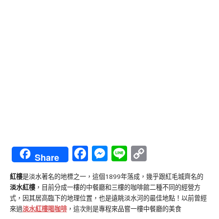
Facebook
Messenger
Line
Copy
Share
Link
紅樓
是淡水著名的地標之一，這個1899年落成，幾乎跟紅毛城齊名的
淡水紅樓
，目前分成一樓的中餐廳和三樓的咖啡館二種不同的經營方
式，因其居高臨下的地理位置，也是遠眺淡水河的最佳地點！以前曾經
來過
淡水紅樓喝咖啡
，這次則是專程來品嘗一樓中餐廳的美食