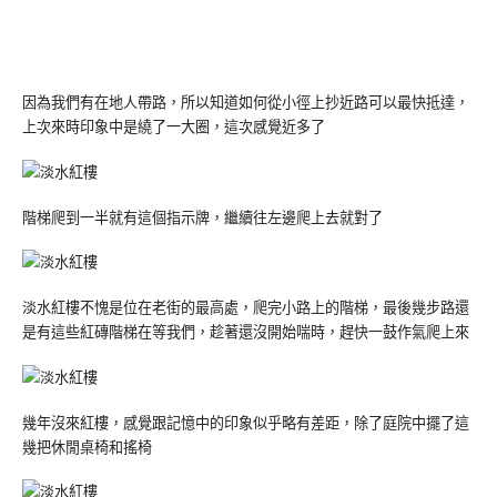
因為我們有在地人帶路，所以知道如何從小徑上抄近路可以最快抵達，
上次來時印象中是繞了一大圈，這次感覺近多了
階梯爬到一半就有這個指示牌，繼續往左邊爬上去就對了
淡水紅樓不愧是位在老街的最高處，爬完小路上的階梯，最後幾步路還
是有這些紅磚階梯在等我們，趁著還沒開始喘時，趕快一鼓作氣爬上來
幾年沒來紅樓，感覺跟記憶中的印象似乎略有差距，除了庭院中擺了這
幾把休閒桌椅和搖椅