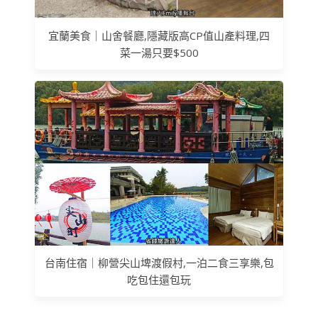
宜蘭美食｜山舍餐廳,隱藏版高CP值山產料理,四
菜一湯只要$500
台南住宿｜柳營尖山埤渡假村,一泊二食三享樂,包
吃包住還包玩