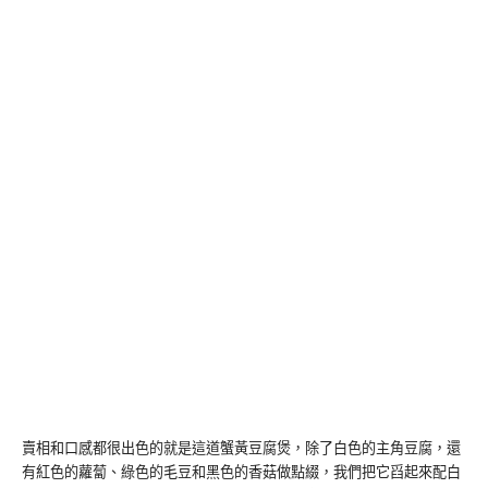
賣相和口感都很出色的就是這道蟹黃豆腐煲，除了白色的主角豆腐，還
有紅色的蘿蔔、綠色的毛豆和黑色的香菇做點綴，我們把它舀起來配白