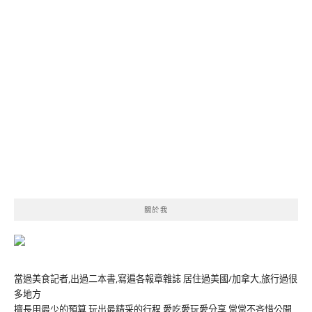
關於我
當過美食記者,出過二本書,寫遍各報章雜誌 居住過美國/加拿大,旅行過很
多地方
擅長用最少的預算,玩出最精采的行程 愛吃愛玩愛分享,常常不吝惜公開