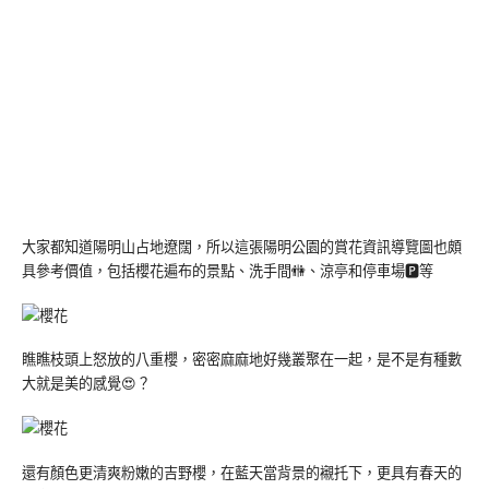
大家都知道陽明山占地遼闊，所以這張陽明公園的賞花資訊導覽圖也頗
具參考價值，包括櫻花遍布的景點、洗手間🚻、涼亭和停車場🅿️等
瞧瞧枝頭上怒放的八重櫻，密密麻麻地好幾叢聚在一起，是不是有種數
大就是美的感覺😍？
還有顏色更清爽粉嫩的吉野櫻，在藍天當背景的襯托下，更具有春天的