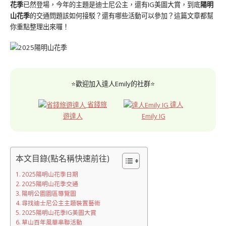
花季
已然登場，今年的主題是迪士尼公主，還有IG美圖大賞，到底
陽明
山花季
的交通問題該如何接駁？還有哪些活動可以參加？這篇文章都幫
你重點整理出來囉！
⭐歡迎加入達人Emily的社群⭐
省錢旅
達人
遊達人
Emily IG
本文目錄(點名稱快速前往)
2025陽明山花季日期
2025陽明山花季交通
陽明公園園區導覽圖
尋找迪士尼公主主題裝置藝術
2025陽明山花季IG美圖大賞
草山百年風華串聯活動