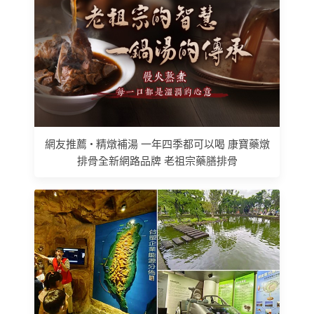
網友推薦 • 精燉補湯 一年四季都可以喝 康寶藥燉
排骨全新網路品牌 老祖宗藥膳排骨