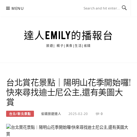
Skip
MENU
to
content
達人EMILY的播報台
旅遊| 親子|美食|生活|省錢
台北賞花景點｜陽明山花季開始囉!
快來尋找迪士尼公主,還有美圖大
賞
台北/新北景點
省錢旅遊達人
2025-02-20
0