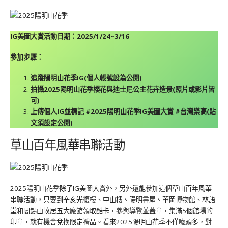
IG美圖大賞活動日期：2025/1/24~3/16
參加步驟：
追蹤陽明山花季IG(個人帳號設為公開)
拍攝2025陽明山花季櫻花與迪士尼公主花卉造景(照片或影片皆
可)
上傳個人IG並標記 #2025陽明山花季IG美圖大賞 #台灣樂高(貼
文須設定公開)
草山百年風華串聯活動
2025陽明山花季除了IG美圖大賞外，另外還能參加這個草山百年風華
串聯活動，只要到辛亥光復樓、中山樓、陽明書屋、華岡博物館、林語
堂和閻錫山故居五大廠館領取酷卡，參與導覽並蓋章，集滿5個館場的
印章，就有機會兌換限定禮品。看來2025陽明山花季不僅噱頭多，對