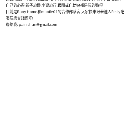
自己的心得 親子旅遊,小資旅行,跟團或自助遊都是我的強項
目前是Baby Home和mobile01的合作部落客 大家快來跟著達人Emily吃
喝玩樂省錢遊吧!
聯絡我: painichun@gmail.com