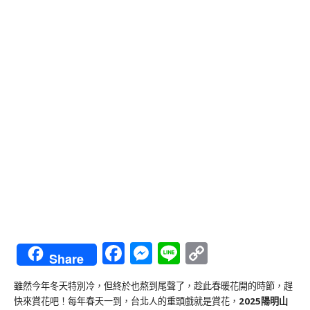
Facebook
Messenger
Line
Copy
Share
Link
雖然今年冬天特別冷，但終於也熬到尾聲了，趁此春暖花開的時節，趕
快來賞花吧！每年春天一到，台北人的重頭戲就是賞花，
2025陽明山