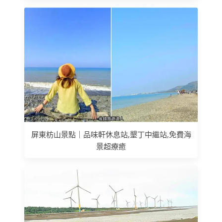
屏東枋山景點｜品味軒休息站,墾丁中繼站,免費海
景超療癒