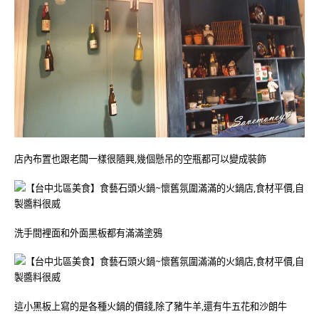
店內布置也跟老闆一樣很隨興,幾個懸吊的空瓶都可以變成裝飾
洗手間裡面和外面黑板都有滿滿塗鴉
這小黑板上寫的是各種火鍋的價錢,除了豬牛羊,還有牛五花和沙朗牛