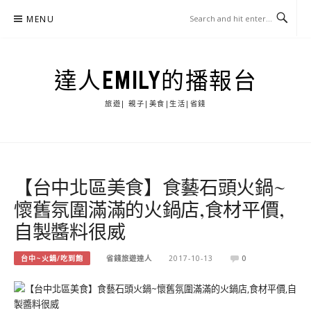
Skip
MENU
to
content
達人EMILY的播報台
旅遊| 親子|美食|生活|省錢
【台中北區美食】食藝石頭火鍋~
懷舊氛圍滿滿的火鍋店,食材平價,
自製醬料很威
台中~火鍋/吃到飽
省錢旅遊達人
2017-10-13
0