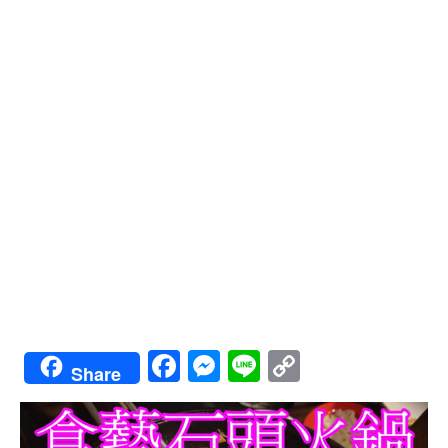
Facebook
Messenger
Line
Copy
Share
Link