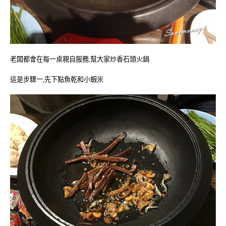
老闆都會在每一桌親自服務,幫大家炒香石頭火鍋
這是步驟一,先下點魚乾和小蝦米