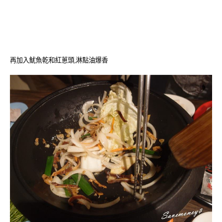
再加入魷魚乾和紅蔥頭,淋點油爆香