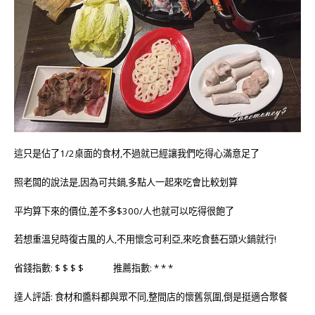
這只是佔了1/2桌面的食材,不過就已經讓我們吃得心滿意足了
照老闆的說法是,因為可共鍋,多點人一起來吃會比較划算
平均算下來的價位,差不多$300/人也就可以吃得很飽了
若想重溫兒時復古風的人,不用懷念可利亞,來吃食藝石頭火鍋就行!
省錢指數: $ $ $ $ 推薦指數: * * *
達人評語: 食材和醬料都與眾不同,整間店的懷舊氛圍,倒是挺適合聚餐