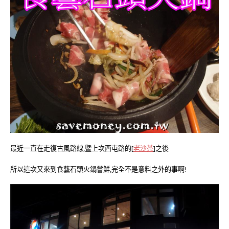
最近一直在走復古風路線,暨上次西屯路的[
老沙茶
]之後
所以這次又來到食藝石頭火鍋嘗鮮,完全不是意料之外的事啊!