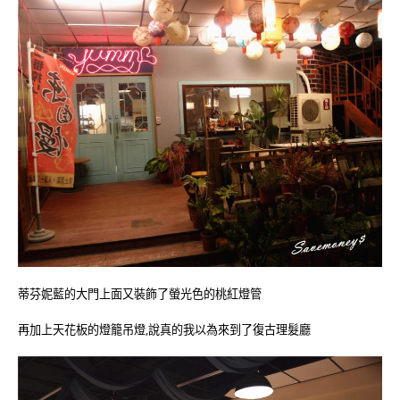
蒂芬妮藍的大門上面又裝飾了螢光色的桃紅燈管
再加上天花板的燈籠吊燈,說真的我以為來到了復古理髮廳