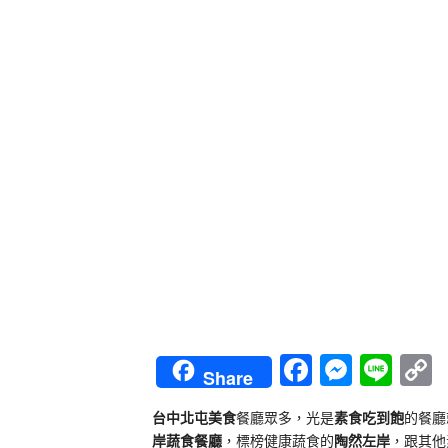
Faceboo
Messe
Lin
Share
L
台中北屯美食
餐廳眾多，光是
素食吃到飽
的餐廳
岸蔬食餐廳
，標榜健康蔬食的
陶然左岸
，跟其他