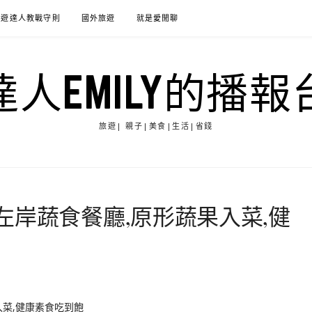
旅遊達人教戰守則
國外旅遊
就是愛閒聊
達人EMILY的播報
旅遊| 親子|美食|生活|省錢
左岸蔬食餐廳,原形蔬果入菜,健