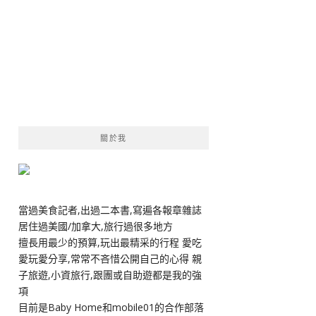
關於我
當過美食記者,出過二本書,寫遍各報章雜誌
居住過美國/加拿大,旅行過很多地方
擅長用最少的預算,玩出最精采的行程 愛吃
愛玩愛分享,常常不吝惜公開自己的心得 親
子旅遊,小資旅行,跟團或自助遊都是我的強
項
目前是Baby Home和mobile01的合作部落