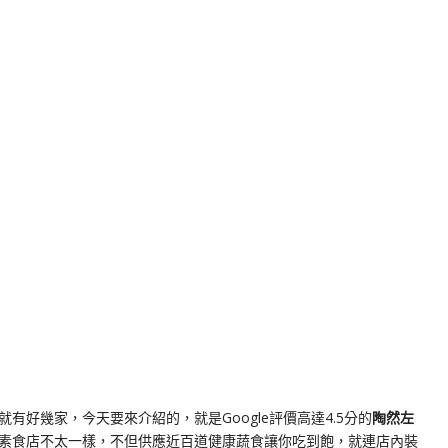
k
nger
e
Copy
ink
就有好幾家，今天要來介紹的，就是Google評價高達4.5分的
陶然左
素食店不太一樣，不但供應近百道健康蔬食讓你吃到飽，就連店內裝