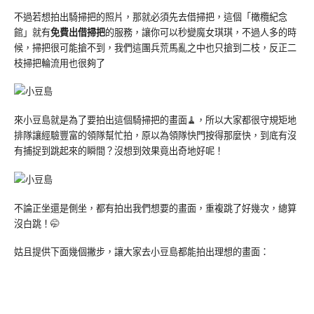
不過若想拍出騎掃把的照片，那就必須先去借掃把，這個「橄欖紀念
館」就有
免費出借掃把
的服務，讓你可以秒變魔女琪琪，不過人多的時
候，掃把很可能搶不到，我們這團兵荒馬亂之中也只搶到二枝，反正二
枝掃把輪流用也很夠了
來小豆島就是為了要拍出這個騎掃把的畫面🧹，所以大家都很守規矩地
排隊讓經驗豐富的領隊幫忙拍，原以為領隊快門按得那麼快，到底有沒
有捕捉到跳起來的瞬間？沒想到效果竟出奇地好呢！
不論正坐還是側坐，都有拍出我們想要的畫面，重複跳了好幾次，總算
沒白跳！🤭
姑且提供下面幾個撇步，讓大家去小豆島都能拍出理想的畫面：