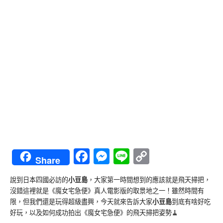
Facebook
Messenger
Line
Copy
Share
Link
說到日本四國必訪的
小豆島
，大家第一時間想到的應該就是飛天掃把，
沒錯這裡就是《魔女宅急便》真人電影版的取景地之一！雖然時間有
限，但我們還是玩得超級盡興，今天就來告訴大家
小豆島
到底有啥好吃
好玩，以及如何成功拍出《魔女宅急便》的飛天掃把姿勢🧹