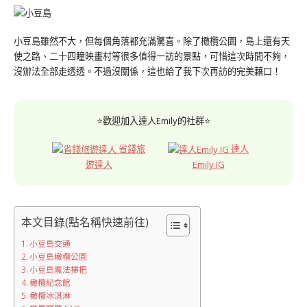
小豆島雖然不大，但每個角落都充滿驚喜。除了橄欖公園，島上還有天
使之路、二十四瞳映畫村等很多值得一訪的景點，可惜這次時間不夠，
沒辦法全部走透透。不過沒關係，這也給了我下次再訪的完美藉口！
⭐歡迎加入達人Emily的社群⭐
省錢旅
達人
遊達人
Emily IG
本文目錄(點名稱快速前往)
小豆島交通
小豆島橄欖公園
小豆島魔法掃把
橄欖紀念館
橄欖冰淇淋