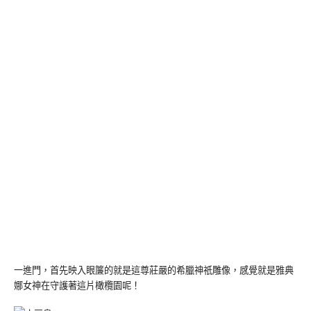
一進門，首先映入眼簾的就是這尊莊嚴的希臘神祇雕像，感覺就是雅典
娜女神在守護著這片橄欖園呢！