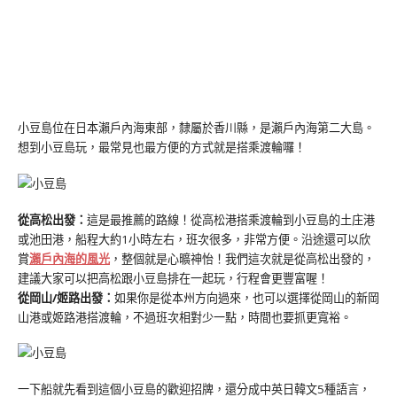
小豆島位在日本瀨戶內海東部，隸屬於香川縣，是瀨戶內海第二大島。
想到小豆島玩，最常見也最方便的方式就是搭乘渡輪囉！
從高松出發：
這是最推薦的路線！從高松港搭乘渡輪到小豆島的土庄港
或池田港，船程大約1小時左右，班次很多，非常方便。沿途還可以欣
賞
瀨戶內海的風光
，整個就是心曠神怡！我們這次就是從高松出發的，
建議大家可以把高松跟小豆島排在一起玩，行程會更豐富喔！
從岡山/姬路出發：
如果你是從本州方向過來，也可以選擇從岡山的新岡
山港或姬路港搭渡輪，不過班次相對少一點，時間也要抓更寬裕。
一下船就先看到這個小豆島的歡迎招牌，還分成中英日韓文5種語言，