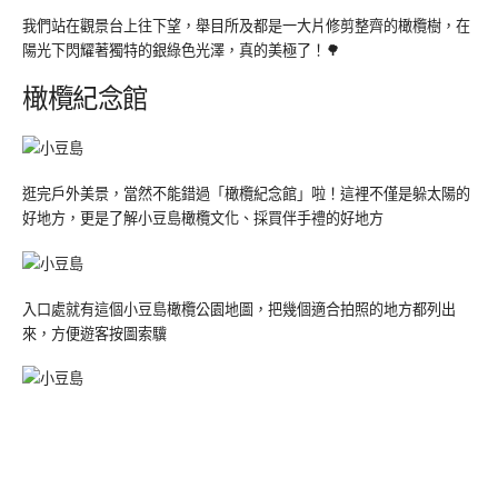
我們站在觀景台上往下望，舉目所及都是一大片修剪整齊的橄欖樹，在
陽光下閃耀著獨特的銀綠色光澤，真的美極了！🌳
橄欖紀念館
逛完戶外美景，當然不能錯過「橄欖紀念館」啦！這裡不僅是躲太陽的
好地方，更是了解小豆島橄欖文化、採買伴手禮的好地方
入口處就有這個小豆島橄欖公園地圖，把幾個適合拍照的地方都列出
來，方便遊客按圖索驥