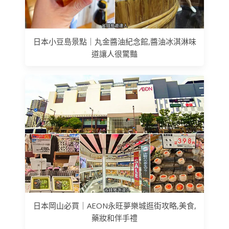
日本小豆島景點｜丸金醬油紀念館,醬油冰淇淋味
道讓人很驚豔
日本岡山必買｜AEON永旺夢樂城逛街攻略,美食,
藥妝和伴手禮