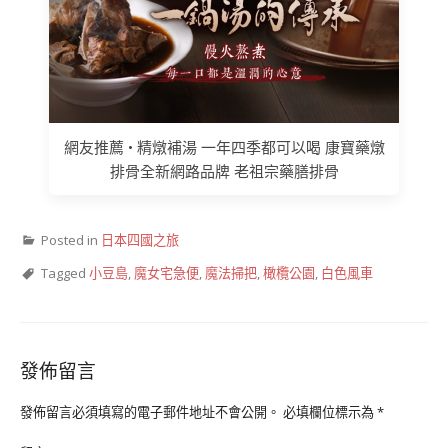
網友推薦 • 精燉補湯 一年四季都可以喝 康寶藥燉
排骨全新網路品牌 老祖宗藥膳排骨
Posted in
日本四國之旅
Tagged
小豆島
,
魔女宅急便
,
魔法掃把
,
橄欖公園
,
白色風車
發佈留言
發佈留言必須填寫的電子郵件地址不會公開。
必填欄位標示為
*