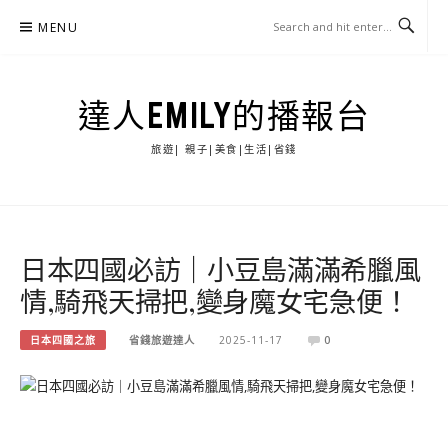
Skip
MENU
to
content
達人EMILY的播報台
旅遊| 親子|美食|生活|省錢
日本四國必訪｜小豆島滿滿希臘風
情,騎飛天掃把,變身魔女宅急便！
日本四國之旅
省錢旅遊達人
2025-11-17
0