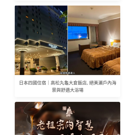
日本四國住宿｜高松丸龜大倉飯店, 絕美瀨戶內海
景與舒適大浴場