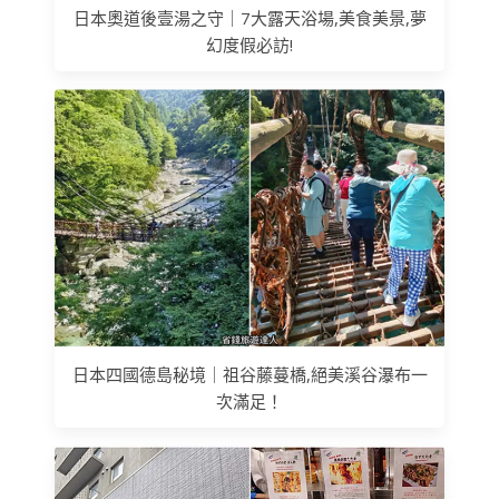
日本奧道後壹湯之守｜7大露天浴場,美食美景,夢
幻度假必訪!
日本四國德島秘境｜祖谷藤蔓橋,絕美溪谷瀑布一
次滿足！