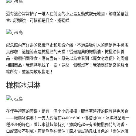
還有這台常常擠了一堆人在前面的小豆島互動式觀光地圖，觸碰螢幕就
會出現解說，可惜都是日文，攏聽謀
紀念館內有詳盡的橄欖歷史和知識介紹，不過最吸引人的還是伴手禮販
賣部啦！這裡簡直是橄欖控的天堂！從最經典的橄欖油、橄欖油保養
品、橄欖相關零食，應有盡有。原先以為會看到《魔女宅急便》的周邊
相關商品，我還特地找了一圈，竟然一個都沒有！我猜應該是宮崎駿版
權所有，並無開放販售吧！
橄欖冰淇淋
在伴手禮區的旁邊，還有一個小小的櫃檯，販售著這裡的招牌特色美食
——橄欖冰淇淋！一支大約落在¥400~600，價格很OK。冰淇淋呈現一
種淡淡的綠色，看起來就超級特別！據說吃起來有著橄欖獨特的清香，
口感清爽不甜膩。可惜剛剛在醬油工廠才嘗試過風味其色的「醬油冰淇