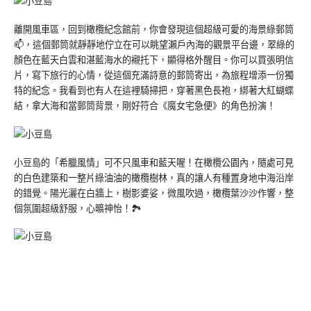
離開風車區，回到橄欖紀念館前，你會發現這個超級可愛的海景綠郵筒
📫，這個郵筒就靜靜地佇立在可以眺望瀨戶內海的觀景平台邊，翠綠的
顏色在藍天白雲和湛藍海水的襯托下，顯得格外醒目。你可以買張明信
片，寫下旅行的心情，從這個充滿詩意的郵筒寄出，為旅程增添一份獨
特的紀念。我看到也有人在這裡騎掃把，穿著黑色長袍，綁著大紅蝴蝶
結，拿大海和當郵筒背景，剛好符合《魔女宅急便》的角色扮演！
小豆島的「希臘風情」可不只風車和藍天喔！在橄欖公園內，隨處可見
的白色建築和一整片綠油油的橄欖樹林，真的讓人有種置身地中海沿岸
的錯覺。陽光灑在白牆上，樹影婆娑，微風吹過，橄欖葉沙沙作響，整
個氛圍超級舒服，心曠神怡！🏞️