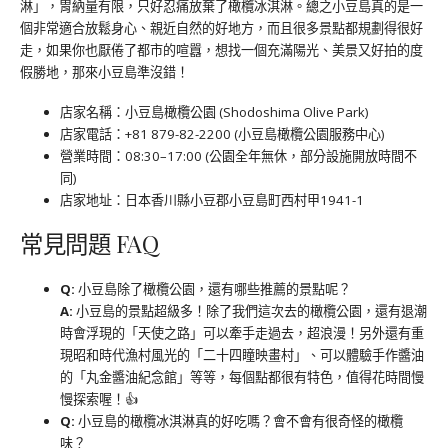
淋」，胃納量有限，只好忍痛放棄了橄欖冰淇淋。總之小豆島真的是一
個非常適合放鬆身心、親近自然的好地方，而且很多景點都規劃得很好
走，如果你也厭倦了都市的喧囂，想找一個充滿陽光、美景又好拍的度
假勝地，那來小豆島準沒錯！
店家名稱：小豆島橄欖公園 (Shodoshima Olive Park)
店家電話：+81 879-82-2200 (小豆島橄欖公園服務中心)
營業時間：08:30–17:00 (公園全年無休，部分設施開放時間不
同)
店家地址：日本香川縣小豆郡小豆島町西村甲1941-1
常見問題 FAQ
Q:
小豆島除了橄欖公園，還有哪些推薦的景點呢？
A:
小豆島的景點超級多！除了我們這次去的橄欖公園，還有退潮
時會浮現的「天使之路」可以牽手走過去，超浪漫！另外還有重
現昭和時代漁村風光的「二十四瞳映畫村」、可以體驗手作醬油
的「丸金醬油紀念館」等等，每個點都很有特色，值得花時間慢
慢探索喔！👍
Q:
小豆島的橄欖冰淇淋真的好吃嗎？會不會有很奇怪的橄欖
味？