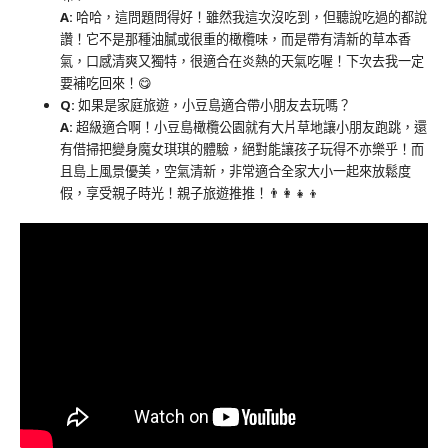
A:
哈哈，這問題問得好！雖然我這次沒吃到，但聽說吃過的都說
讚！它不是那種油膩或很重的橄欖味，而是帶有清新的草本香
氣，口感清爽又獨特，很適合在炎熱的天氣吃喔！下次去我一定
要補吃回來！😋
Q:
如果是家庭旅遊，小豆島適合帶小朋友去玩嗎？
A:
超級適合啊！小豆島橄欖公園就有大片草地讓小朋友跑跳，還
有借掃把變身魔女琪琪的體驗，絕對能讓孩子玩得不亦樂乎！而
且島上風景優美，空氣清新，非常適合全家大小一起來放鬆度
假，享受親子時光！親子旅遊推推！👨‍👩‍👧‍👦