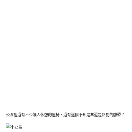
公園裡還有不少讓人休憩的座椅，還有這個不知是羊還是駱駝的雕塑？