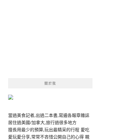
關於我
當過美食記者,出過二本書,寫遍各報章雜誌
居住過美國/加拿大,旅行過很多地方
擅長用最少的預算,玩出最精采的行程 愛吃
愛玩愛分享,常常不吝惜公開自己的心得 親