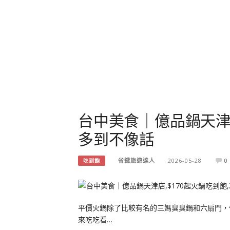
台中美食｜億品鍋天津店
多到不像話
省錢旅遊達人
2026-05-28
0
吃到飽
平價火鍋除了比較有名的三媽臭臭鍋和六扇門，
來吃吃看…