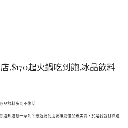
,$170起火鍋吃到飽,冰品飲料
你還知道哪一家呢？最近聽到朋友推薦億品鍋美賣，於是我就打算跑