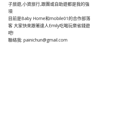
子旅遊,小資旅行,跟團或自助遊都是我的強
項
目前是Baby Home和mobile01的合作部落
客 大家快來跟著達人Emily吃喝玩樂省錢遊
吧!
聯絡我: painichun@gmail.com