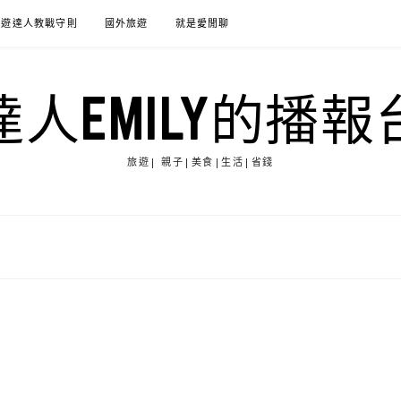
旅遊達人教戰守則
國外旅遊
就是愛閒聊
達人EMILY的播報
旅遊| 親子|美食|生活|省錢