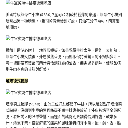
美國特級無骨牛小排 ($830, 7盎司)：相較於戰斧的豪邁，無骨牛小排則
展現出另一種精緻。7盎司的份量恰到好處，其油花分佈均勻，肉質細
膩滑嫩。
鐵盤上還貼心附上一塊圓形鐵板，如果覺得牛排太生，還能上去加熱；
無骨牛小排炙燒後，外層微焦香脆，內部卻保持著驚人的柔嫩與多汁。
每一塊都帶有豐富的肉汁與恰到好處的油香，無需過多調味，便能品嚐
到牛肉本身的甘甜與鮮美。
煙燻德式豬腳
煙燻德式豬腳 ($540)：由於二位好友都點了牛排，所以我就點了煙燻德
式豬腳，沒想到牛室的豬腳絲毫不讓牛排專美於前！外皮被烤至金黃酥
脆，發出誘人的咔滋聲響，而裡面的豬肉則烹調得恰到好處，軟嫩多
汁，絲毫不柴。搭配解膩的酸菜和風味獨特的芥末醬，酸、鹹、香、脆