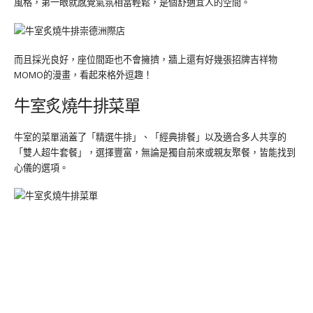
風格，第一眼就感覺氣氛相當輕鬆，是個舒適宜人的空間。
而且採光良好，座位間距也不會擁擠，牆上還有好幾張招牌吉祥物
MOMO的漫畫，看起來格外逗趣！
牛室炙燒牛排菜單
牛室的菜單涵蓋了「精選牛排」、「經典排餐」以及適合多人共享的
「雙人超牛套餐」，選擇豐富，無論是獨自前來或親友聚餐，皆能找到
心儀的選項。