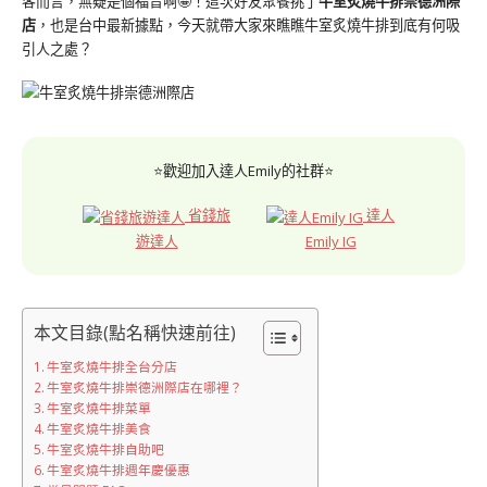
客而言，無疑是個福音啊🤩！這次好友聚餐挑了
牛室炙燒牛排崇德洲際
店
，也是台中最新據點，今天就帶大家來瞧瞧牛室炙燒牛排到底有何吸
引人之處？
⭐歡迎加入達人Emily的社群⭐
省錢旅
達人
遊達人
Emily IG
本文目錄(點名稱快速前往)
牛室炙燒牛排全台分店
牛室炙燒牛排崇德洲際店在哪裡？
牛室炙燒牛排菜單
牛室炙燒牛排美食
牛室炙燒牛排自助吧
牛室炙燒牛排週年慶優惠