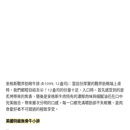
安格斯戰斧肋眼牛排 ($1099, 12盎司)：當這份厚實的戰斧肋眼端上桌
時，我們都瞠目結舌😮！12盎司的份量十足，入口時，首先感受到的是
炙烤帶來的焦香，隨後是安格斯牛肉特有的濃郁肉味與細膩油花在口中
完美融合，帶來層次分明的口感。每一口都充滿嚼勁卻不失軟嫩，是肉
食愛好者不可錯過的極致享受。
美國特級無骨牛小排