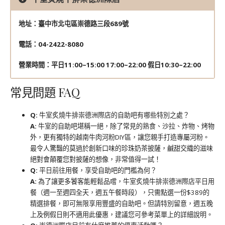
地址：臺中市北屯區崇德路三段689號
電話：04-2422-8080
營業時間：平日11:00~15:00 17:00~22:00
假日10:30~22:00
常見問題 FAQ
Q:
牛室炙燒牛排崇德洲際店的自助吧有哪些特別之處？
A:
牛室的自助吧堪稱一絕，除了常見的熟食、沙拉、炸物、烤物
外，更有獨特的越南牛肉河粉DIY區，讓您親手打造專屬河粉。
最令人驚豔的莫過於創新口味的珍珠奶茶披薩，鹹甜交織的滋味
絕對會顛覆您對披薩的想像，非常值得一試！
Q:
平日前往用餐，享受自助吧的門檻為何？
A:
為了讓更多饕客能輕鬆品嚐，牛室炙燒牛排崇德洲際店平日用
餐（週一至週四全天，週五午餐時段），只需點選一份$389的
精選排餐，即可無限享用豐盛的自助吧。但請特別留意，週五晚
上及例假日則不適用此優惠，建議您可參考菜單上的詳細說明。