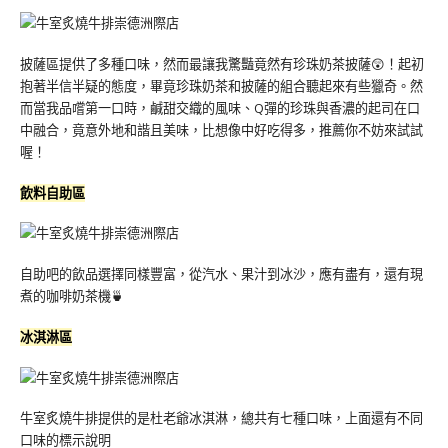
披薩區提供了多種口味，然而最讓我驚豔竟然有珍珠奶茶披薩😲！起初
抱著半信半疑的態度，畢竟珍珠奶茶和披薩的組合聽起來有些獵奇。然
而當我品嚐第一口時，鹹甜交織的風味、Q彈的珍珠與香濃的起司在口
中融合，竟意外地和諧且美味，比想像中好吃得多，推薦你不妨來試試
喔！
飲料自助區
自助吧的飲品選擇同樣豐富，從汽水、果汁到冰沙，應有盡有，還有現
煮的咖啡奶茶機🍵
冰淇淋區
牛室炙燒牛排提供的是杜老爺冰淇淋，總共有七種口味，上面還有不同
口味的標示說明