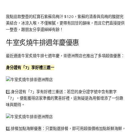
我點這款整壺的紅寶石紫蘇烏梅汁 $120，紫蘇的清香與烏梅的酸甜完
美結合，冰涼入喉，不僅解膩，更帶有回甘的韻味，而且它們直接提供
一整壺，跟朋友分享還綽綽有餘！
牛室炙燒牛排週年慶優惠
最近適逢牛室炙燒牛排七週年慶，崇德洲際店也推出了多項超值優惠：
身分證有「7」享好禮三選一
1️⃣.身分證有「7」享有好禮三重送：若您的身分證字號中含有數字
「7」，便能獲得店家準備的驚喜好禮，這無疑是為用餐增添了一份趣
味與期待。
2️⃣.排餐加點海鮮優惠：只要點選排餐，即可用超值價格加點新鮮海鮮，