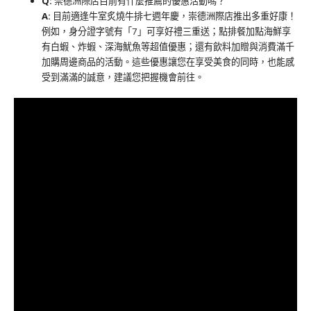
Q:
崇德洲際店目前有什麼推薦的優惠活動嗎？
A:
目前適逢牛室炙燒牛排七週年慶，崇德洲際店推出多重好康！
例如，身分證字號有「7」可享好禮三重送；點排餐加點海鮮享
有白蝦、炸蝦、深海魷魚等超值優惠；還有飲料加贈與消費滿千
加購周邊商品的活動。這些優惠讓您在享受美食的同時，也能感
受到滿滿的誠意，建議您把握機會前往。