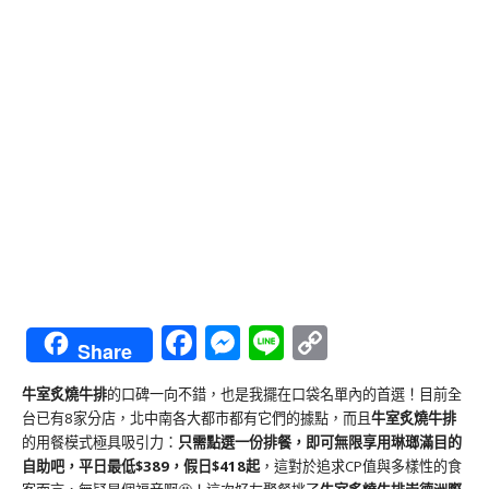
Facebook
Messenger
Line
Copy
Share
Link
牛室炙燒牛排
的口碑一向不錯，也是我擺在口袋名單內的首選！目前全
台已有8家分店，北中南各大都市都有它們的據點，而且
牛室炙燒牛排
的用餐模式極具吸引力：
只需點選一份排餐，即可無限享用琳瑯滿目的
自助吧，平日最低$389，假日$418起
，這對於追求CP值與多樣性的食