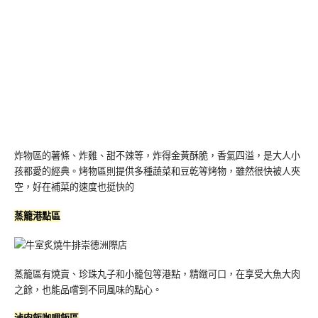
炸物區的薯條、炸雞、甜不辣等，炸得金黃酥脆，香氣四溢，是大人小
孩都愛的經典。烤物區則提供多種蔬菜和豆乾等烤物，雖然很快被人夾
空，好在補菜的速度也挺快的
蒸籠港點區
蒸籠區有燒賣、珍珠丸子和小籠包等港點，精緻可口，在享受大魚大肉
之餘，也能品嚐到不同風味的點心。