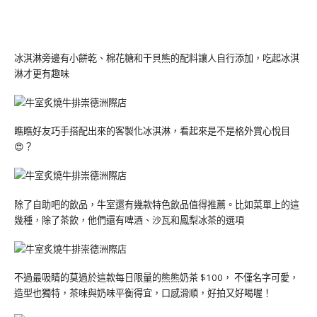
冰淇淋旁邊有小餅乾、棉花糖和干貝熊的配料讓人自行添加，吃起冰淇
淋才更有趣味
瞧瞧好友巧手搭配出來的客製化冰淇淋，看起來是不是格外賞心悅目
😍？
除了自助吧的飲品，牛室還有幾款特色飲品值得推薦。比如菜單上的這
幾種，除了茶飲，他們還有啤酒、沙瓦和鳳梨冰茶的選項
不過最吸睛的莫過於這款每日限量的熊熊奶茶 $100， 不僅名字可愛，
造型也獨特，茶味與奶味平衡得宜，口感滑順，好拍又好喝喔！