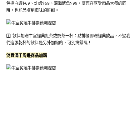
包括白蝦$69、炸蝦$69、深海魷魚$99。讓您在享受肉品大餐的同
時，也能品嚐到海味的鮮甜。
3️⃣. 飲料加贈牛室經典紅茶或奶茶一杯：點排餐即贈經典飲品，不過我
們這張乾杯的飲料是另外加點的，可別搞錯嘿！
消費滿千周邊商品加購