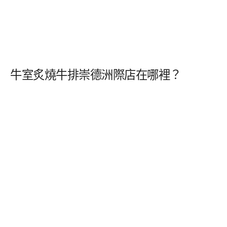
牛室炙燒牛排崇德洲際店在哪裡？