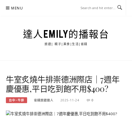
Skip
MENU
to
content
達人EMILY的播報台
旅遊| 親子|美食|生活|省錢
牛室炙燒牛排崇德洲際店｜7週年
慶優惠,平日吃到飽不用$400?
台中~牛排
省錢旅遊達人
2025-11-24
0