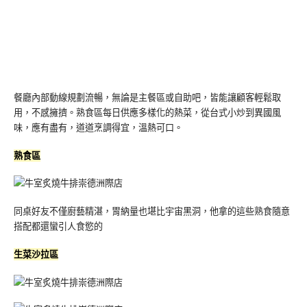
餐廳內部動線規劃流暢，無論是主餐區或自助吧，皆能讓顧客輕鬆取
用，不感擁擠。熟食區每日供應多樣化的熱菜，從台式小炒到異國風
味，應有盡有，道道烹調得宜，溫熱可口。
熟食區
同桌好友不僅廚藝精湛，胃納量也堪比宇宙黑洞，他拿的這些熟食隨意
搭配都還蠻引人食慾的
生菜沙拉區