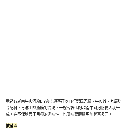
竟然有越南牛肉河粉DIY🤩！顧客可以自行選擇河粉、牛肉片、九層塔
等配料，再淋上熱騰騰的高湯，一碗客製化的越南牛肉河粉便大功告
成。這不僅增添了用餐的趣味性，也讓味蕾體驗更加豐富多元。
披薩區