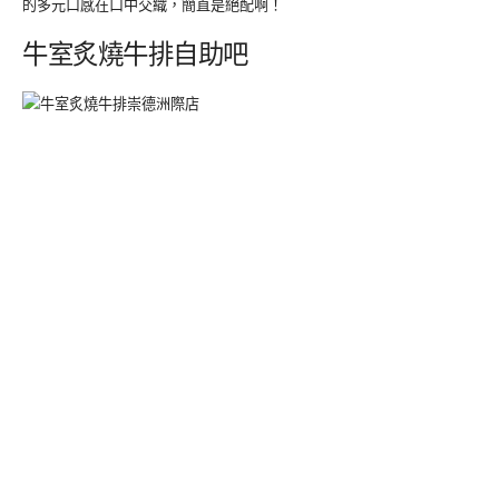
的多元口感在口中交織，簡直是絕配啊！
牛室炙燒牛排自助吧