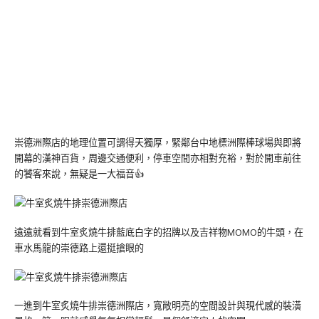
崇德洲際店的地理位置可謂得天獨厚，緊鄰台中地標洲際棒球場與即將
開幕的漢神百貨，周邊交通便利，停車空間亦相對充裕，對於開車前往
的饕客來說，無疑是一大福音👍
遠遠就看到牛室炙燒牛排藍底白字的招牌以及吉祥物MOMO的牛頭，在
車水馬龍的崇德路上還挺搶眼的
一進到牛室炙燒牛排崇德洲際店，寬敞明亮的空間設計與現代感的裝潢