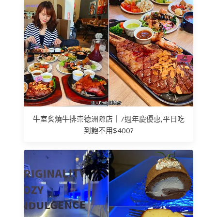
牛室炙燒牛排崇德洲際店｜7週年慶優惠,平日吃
到飽不用$400?