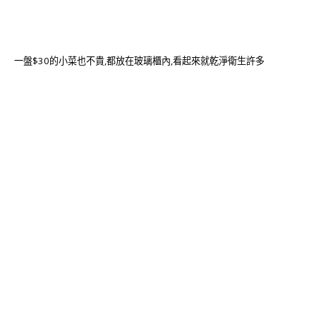
一盤$30的小菜也不貴,都放在玻璃櫃內,看起來就乾淨衛生許多