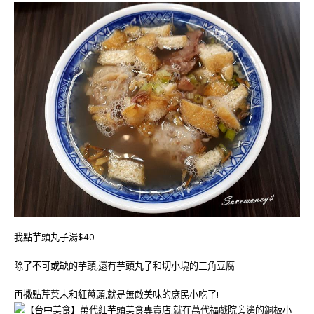
我點芋頭丸子湯$40
除了不可或缺的芋頭,還有芋頭丸子和切小塊的三角豆腐
再撒點芹菜末和紅蔥頭,就是無敵美味的庶民小吃了!