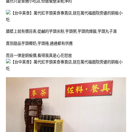
雖然只是普通小吃店,但還蠻整潔乾淨的
牆壁上就有價目表,從鹹的芋頭米粉,芋頭粥,芋頭肉燥飯,芋頭丸子湯
賣到甜品芋頭椰奶,芋頭捲,通通都有供應
而且一律是銅板價,看得我真是心花怒放