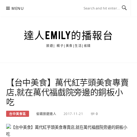
Skip
MENU
to
content
達人EMILY的播報台
旅遊| 親子|美食|生活|省錢
【台中美食】萬代紅芋頭美食專賣
店,就在萬代福戲院旁邊的銅板小
吃
台中美食區
省錢旅遊達人
2017-11-21
0