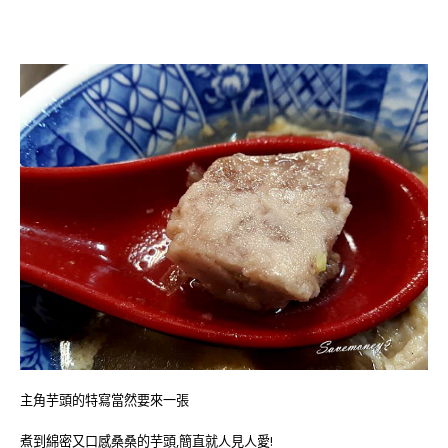
主角芋頭的特寫當然要來一張
煮到綿密又口感桑桑的芋頭,簡直就人見人愛!