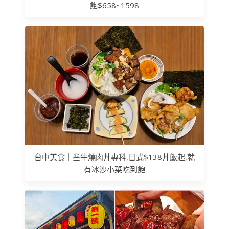
飽$658~1598
台中美食｜叁牛燒肉丼專科,日式$138丼飯起,就
有冰沙小菜吃到飽