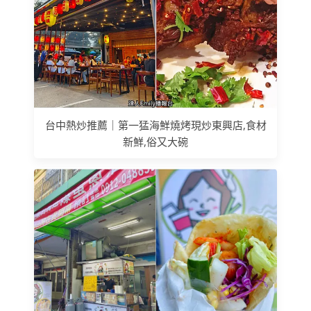
台中熱炒推薦｜第一猛海鮮燒烤現炒東興店,食材
新鮮,俗又大碗