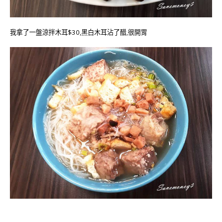
我拿了一盤涼拌木耳$30,黑白木耳沾了醋,很開胃