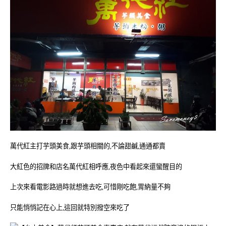
萬代紅主打芋頭美食,跟芋頭相關的,不論甜鹹,通通都賣
大紅色的招牌和店名萬代紅相呼應,夜色中看起來還蠻醒目的
上次來看電影路過時就想進去吃,可惜剛吃飽,胃納量不夠
只能悄悄記在心上,這回就特別撥空來吃了