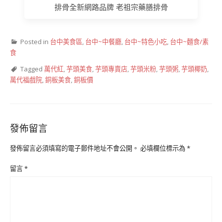
排骨全新網路品牌 老祖宗藥膳排骨
Posted in
台中美食區
,
台中~中餐廳
,
台中~特色小吃
,
台中~麵食/素
食
Tagged
萬代紅
,
芋頭美食
,
芋頭專賣店
,
芋頭米粉
,
芋頭粥
,
芋頭椰奶
,
萬代福戲院
,
銅板美食
,
銅板價
發佈留言
發佈留言必須填寫的電子郵件地址不會公開。
必填欄位標示為
*
留言
*