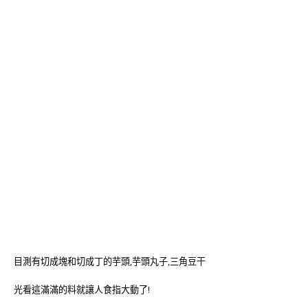
目測有切成塊和切成丁的芋頭,芋頭丸子,三角豆干
光看這滿滿的料就讓人食指大動了!