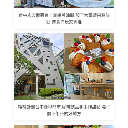
台中永興街美食｜菁姐蔥油餅,加了大量蔬菜蔥油
餅,連食尚玩家也推
櫻桃計畫台中逢甲門市,咖啡飲品和手作甜點,喝平
價下午茶的好地方