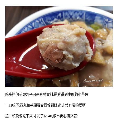
瞧瞧這個芋頭丸子可是真材實料,還看得到中間的小芋角
一口咬下,貢丸和芋頭融合得恰到好處,非常有我的愛啊!
這一頓晚餐吃下來,才花了$140,根本佛心價來著!