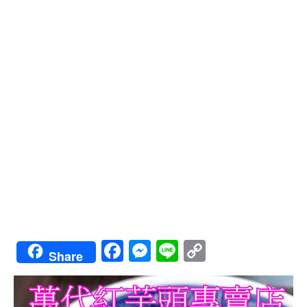
Facebook
Messenger
Line
Copy
Share
Link