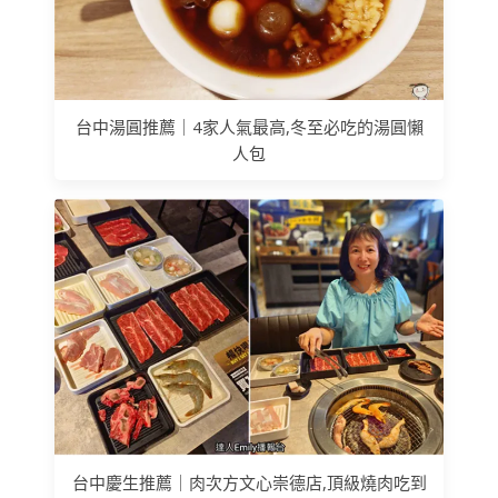
台中湯圓推薦｜4家人氣最高,冬至必吃的湯圓懶
人包
台中慶生推薦｜肉次方文心崇德店,頂級燒肉吃到