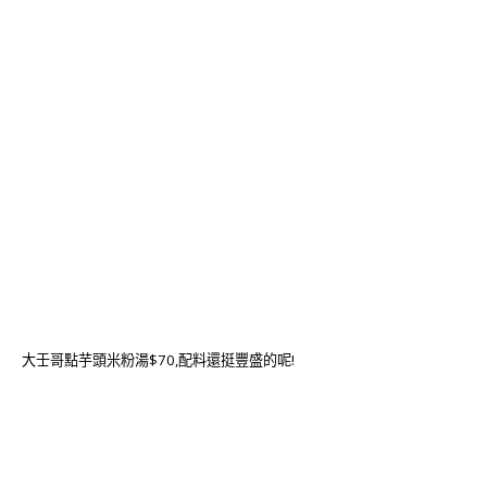
大壬哥點芋頭米粉湯$70,配料還挺豐盛的呢!