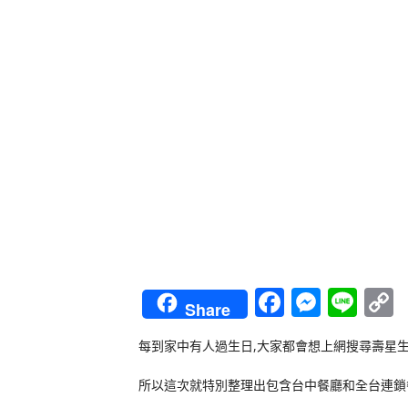
Faceboo
Messe
Lin
Share
L
每到家中有人過生日,大家都會想上網搜尋壽星
所以這次就特別整理出包含台中餐廳和全台連鎖