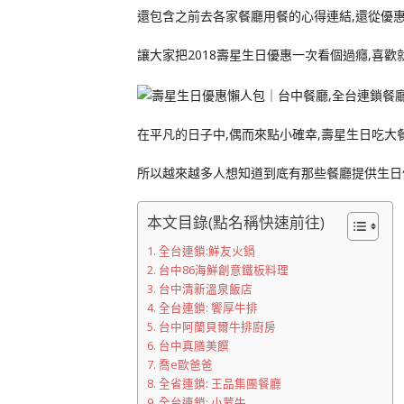
還包含之前去各家餐廳用餐的心得連結,還從優
讓大家把2018壽星生日優惠一次看個過癮,喜歡
在平凡的日子中,偶而來點小確幸,壽星生日吃大
所以越來越多人想知道到底有那些餐廳提供生日
本文目錄(點名稱快速前往)
全台連鎖:鮮友火鍋
台中86海鮮創意鐵板料理
台中清新溫泉飯店
全台連鎖: 饗厚牛排
台中阿蘭貝爾牛排廚房
台中真膳美饌
喬e歐爸爸
全省連鎖: 王品集團餐廳
全台連鎖: 小蒙牛