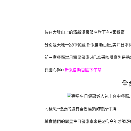
位在大肚山上的清新溫泉飯店旗下有4家餐廳
分別是天地一家中餐廳,新采自助百匯,美井日本
前三家餐廳當月壽星優惠6折,森采咖啡廳則是點
詳細心得⏩
新采自助百匯下午茶
全
同樣6折優惠的還有全省連鎖的饗厚牛排
其實他們的壽星生日優惠本來是5折,今年才調漲