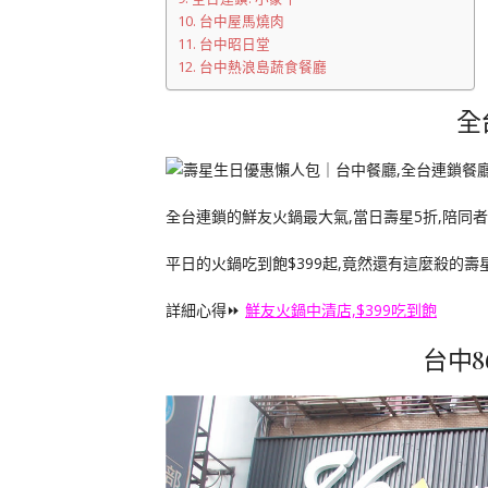
台中屋馬燒肉
台中昭日堂
台中熱浪島蔬食餐廳
全
全台連鎖的鮮友火鍋最大氣,當日壽星5折,陪同者
平日的火鍋吃到飽$399起,竟然還有這麼殺的壽
詳細心得⏩
鮮友火鍋中清店,$399吃到飽
台中