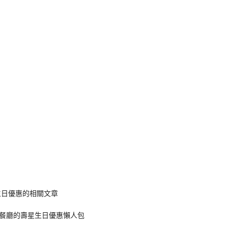
k
nger
e
Copy
ink
生日優惠的相關文章
餐廳的壽星生日優惠懶人包