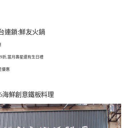
台連鎖:鮮友火鍋
9折,當月壽星還有生日禮
星優惠
86海鮮創意鐵板料理