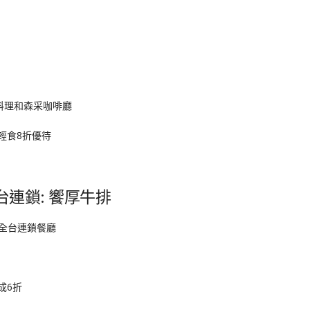
料理和森采咖啡廳
輕食8折優待
台連鎖: 饗厚牛排
成6折