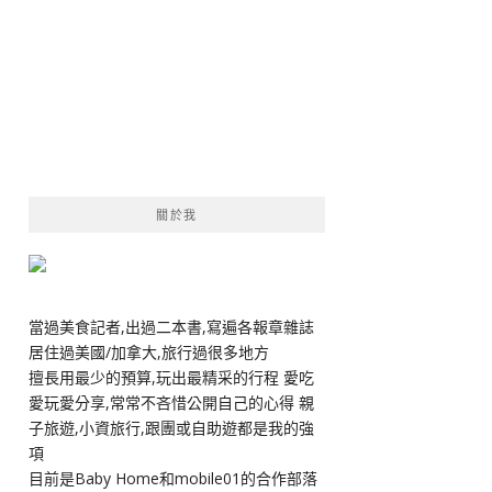
關於我
當過美食記者,出過二本書,寫遍各報章雜誌
居住過美國/加拿大,旅行過很多地方
擅長用最少的預算,玩出最精采的行程 愛吃
愛玩愛分享,常常不吝惜公開自己的心得 親
子旅遊,小資旅行,跟團或自助遊都是我的強
項
目前是Baby Home和mobile01的合作部落