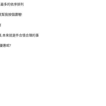
惠最多的依序排列
就幫我按個讚喔!
餐,本來就是件合情合理的事
優惠呢?