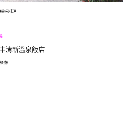
意鐵板料理
燒
中清新溫泉飯店