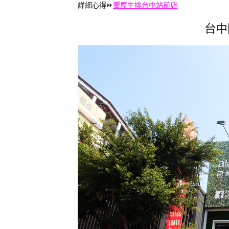
詳細心得⏩
饗厚牛排台中站前店
台中