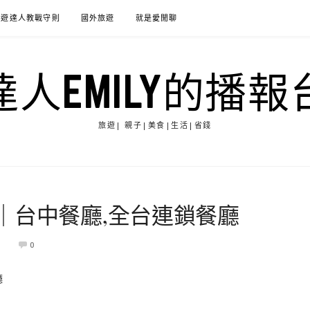
旅遊達人教戰守則
國外旅遊
就是愛閒聊
達人EMILY的播報
旅遊| 親子|美食|生活|省錢
｜台中餐廳,全台連鎖餐廳
0