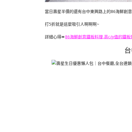
當日壽星半價的還有台中東興路上的86海鮮創
打5折就是這麼吸引人啊啊啊~
詳細心得⏩
86海鮮創意鐵板料理,高c/p值的鐵板
台