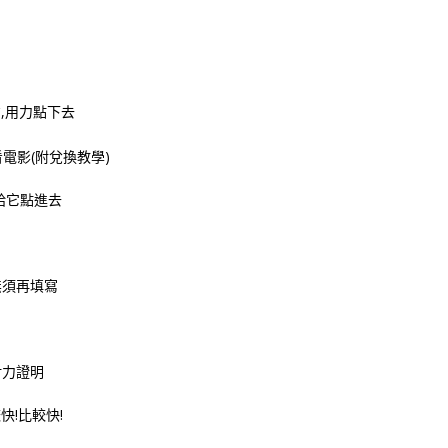
方,用力點下去
給它點進去
無須再填寫
財力證明
!比較快!