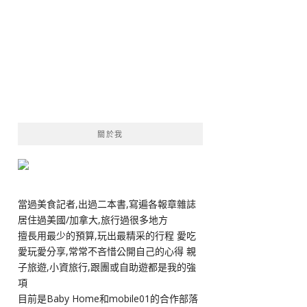
關於我
當過美食記者,出過二本書,寫遍各報章雜誌
居住過美國/加拿大,旅行過很多地方
擅長用最少的預算,玩出最精采的行程 愛吃
愛玩愛分享,常常不吝惜公開自己的心得 親
子旅遊,小資旅行,跟團或自助遊都是我的強
項
目前是Baby Home和mobile01的合作部落