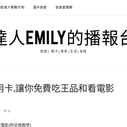
旅遊達人教戰守則
國外旅遊
就是愛閒聊
達人EMILY的播報
旅遊| 親子|美食|生活|省錢
y信用卡,讓你免費吃王品和看電影
0