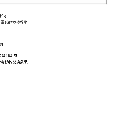
化)
圖
還蠻划算的!