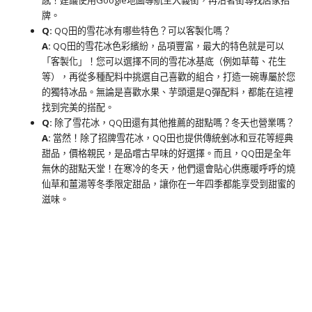
感！建議使用Google地圖導航至大義街，再沿著街尋找店家招
牌。
Q:
QQ田的雪花冰有哪些特色？可以客製化嗎？
A:
QQ田的雪花冰色彩繽紛，品項豐富，最大的特色就是可以
「客製化」！您可以選擇不同的雪花冰基底（例如草莓、花生
等），再從多種配料中挑選自己喜歡的組合，打造一碗專屬於您
的獨特冰品。無論是喜歡水果、芋頭還是Q彈配料，都能在這裡
找到完美的搭配。
Q:
除了雪花冰，QQ田還有其他推薦的甜點嗎？冬天也營業嗎？
A:
當然！除了招牌雪花冰，QQ田也提供傳統剉冰和豆花等經典
甜品，價格親民，是品嚐古早味的好選擇。而且，QQ田是全年
無休的甜點天堂！在寒冷的冬天，他們還會貼心供應暖呼呼的燒
仙草和薑湯等冬季限定甜品，讓你在一年四季都能享受到甜蜜的
滋味。