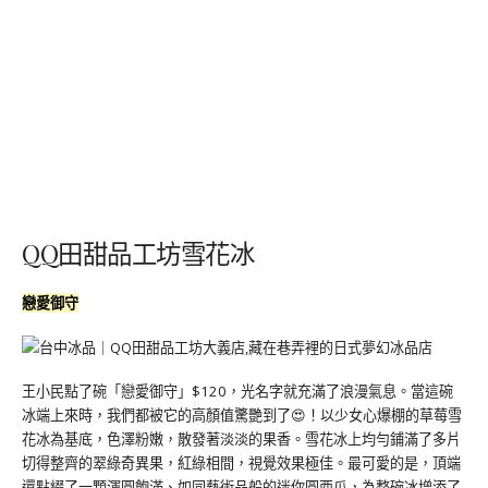
QQ田甜品工坊雪花冰
戀愛御守
王小民點了碗「戀愛御守」$120，光名字就充滿了浪漫氣息。當這碗
冰端上來時，我們都被它的高顏值驚艷到了😍！以少女心爆棚的草莓雪
花冰為基底，色澤粉嫩，散發著淡淡的果香。雪花冰上均勻鋪滿了多片
切得整齊的翠綠奇異果，紅綠相間，視覺效果極佳。最可愛的是，頂端
還點綴了一顆渾圓飽滿、如同藝術品般的迷你圓西瓜，為整碗冰增添了