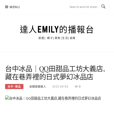
Skip
MENU
to
content
達人EMILY的播報台
旅遊| 親子|美食|生活|省錢
台中冰品｜QQ田甜品工坊大義店,
藏在巷弄裡的日式夢幻冰品店
台中~飲品
省錢旅遊達人
2025-09-05
0