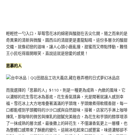
輕輕挖一勺入口，草莓雪花冰的綿密與酸甜在舌尖化開，隨之而來的是
奇異果的清新與微酸，圓西瓜的清甜更是畫龍點睛。這份多層次的酸甜
交織，就像初戀的滋味，讓人心頭小鹿亂撞，甜蜜而又帶點悸動。難怪
王小民吃得眉開眼笑，直說這就是戀愛的感覺！
思慕的人
而我選擇的「思慕的人」$110，則是一種更為成熟、內斂的風味。它
以濃郁的花生雪花冰為基底，花生香氣撲鼻，光是聞著就讓人感到幸
福。雪花冰上大方地堆疊著滿滿的芋頭塊，芋頭燉煮得軟糯香甜，每一
口都能嚐到芋頭獨特的沙沙口感與自然甜味。接著，店家巧手淋上咖啡
煉乳，那咖啡的微苦與煉乳的甜膩完美融合，為花生和芋頭的醇厚增添
了一抹成熟的層次感。最後撒上的碎花生，不僅讓香氣更上一層樓，也
為整體口感帶來了酥脆的變化。這碗冰吃起來口感豐富，味道濃郁卻不