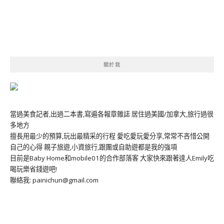
關於我
當過美食記者,出過二本書,寫遍各報章雜誌 居住過美國/加拿大,旅行過很
多地方
擅長用最少的預算,玩出最精采的行程 愛吃愛玩愛分享,常常不吝惜公開
自己的心得 親子旅遊,小資旅行,跟團或自助遊都是我的強項
目前是Baby Home和mobile01的合作部落客 大家快來跟著達人Emily吃
喝玩樂省錢遊吧!
聯絡我: painichun@gmail.com