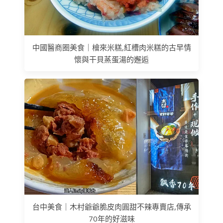
中國醫商圈美食｜檜來米糕,紅槽肉米糕的古早情
懷與干貝蒸蛋湯的邂逅
台中美食｜木村爺爺脆皮肉圓甜不辣專賣店,傳承
70年的好滋味