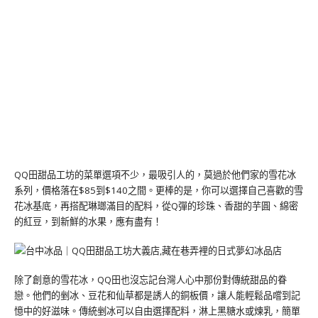
QQ田甜品工坊的菜單選項不少，最吸引人的，莫過於他們家的雪花冰
系列，價格落在$85到$140之間。更棒的是，你可以選擇自己喜歡的雪
花冰基底，再搭配琳瑯滿目的配料，從Q彈的珍珠、香甜的芋圓、綿密
的紅豆，到新鮮的水果，應有盡有！
除了創意的雪花冰，QQ田也沒忘記台灣人心中那份對傳統甜品的眷
戀。他們的剉冰、豆花和仙草都是誘人的銅板價，讓人能輕鬆品嚐到記
憶中的好滋味。傳統剉冰可以自由選擇配料，淋上黑糖水或煉乳，簡單