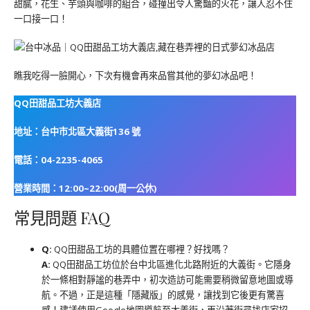
甜膩，花生、芋頭與咖啡的組合，碰撞出令人驚豔的火花，讓人忍不住
一口接一口！
瞧我吃得一臉開心，下次有機會再來品嘗其他的夢幻冰品吧！
QQ田甜品工坊大義店
地址：台中市北區大義街136 號
電話：04-2235-4065
營業時間：12:00~22:00(周一公休)
常見問題 FAQ
Q:
QQ田甜品工坊的具體位置在哪裡？好找嗎？
A:
QQ田甜品工坊位於台中北區進化北路附近的大義街。它隱身
於一條相對靜謐的巷弄中，初次造訪可能需要稍微留意地圖或導
航。不過，正是這種「隱藏版」的感覺，讓找到它後更有驚喜