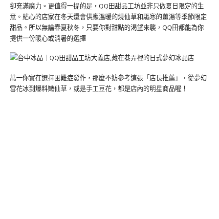
卻充滿魔力。更值得一提的是，QQ田甜品工坊並非只做夏日限定的生
意。貼心的店家在冬天還會供應溫暖的燒仙草和驅寒的薑湯等季節限定
甜品。所以無論春夏秋冬，只要你對甜點的渴望來襲，QQ田都能為你
提供一份暖心或消暑的選擇
萬一你實在選擇困難症發作，那麼不妨參考這張「店長推薦」，從夢幻
雪花冰到爆料嫩仙草，或是手工豆花，都是店內的明星商品喔！