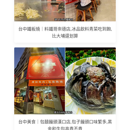
台中鐵板燒｜料鐵哥崇德店,冰品飲料青菜吃到飽,
比大埔還划算
台中美食｜包囍饅頭漢口店,包子饅頭口味繁多,黑
金和牛包高貴不貴