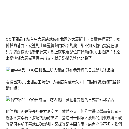
QQ田甜品工坊台中大義店就位在北區的大義街上，其實這裡算是比較
僻靜的巷弄，就連對北區還算熟門熟路的我，都不知大義街究竟在哪
兒？還好從德化街走進來，馬上就能看見位在轉角的QQ田招牌了！原
來從這條大義街直直走出去，就是熱鬧的進化北路了
看得出來QQ田甜品工坊台中大義店開幕未久，門口開幕誌慶的花盆都
還在呢！
他們的店面是狹長的長方形空間，雖然不大，但佈置得溫馨而有巧思。
幾張木質桌椅，搭配簡約的裝飾，營造出一個讓人放鬆的用餐環境。或
許是因為新開幕就口碑爆棚，又或許是空間有限，店內座位不多，我們