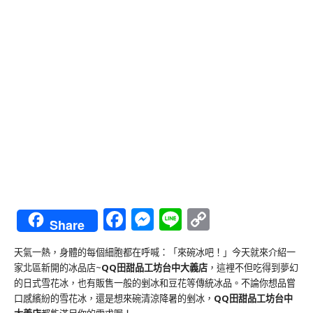
Facebook
Messenger
Line
Copy
Share
Link
天氣一熱，身體的每個細胞都在呼喊：「來碗冰吧！」今天就來介紹一
家北區新開的冰品店~
QQ田甜品工坊台中大義店
，這裡不但吃得到夢幻
的日式雪花冰，也有販售一般的剉冰和豆花等傳統冰品。不論你想品嘗
口感繽紛的雪花冰，還是想來碗清涼降暑的剉冰，
QQ田甜品工坊台中