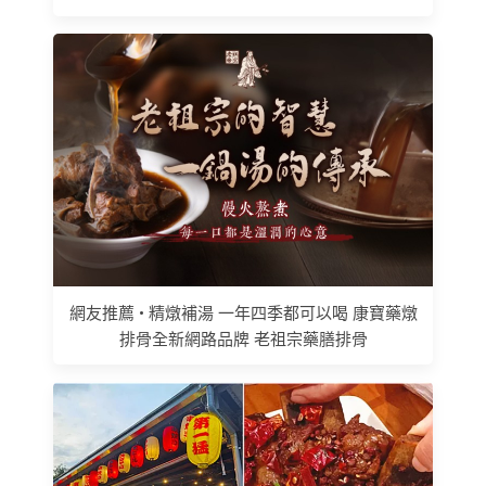
網友推薦 • 精燉補湯 一年四季都可以喝 康寶藥燉
排骨全新網路品牌 老祖宗藥膳排骨