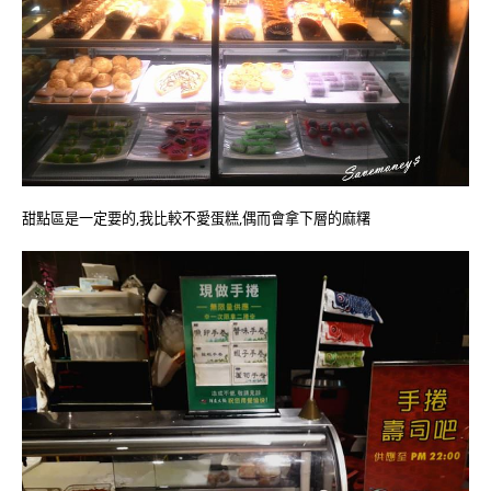
甜點區是一定要的,我比較不愛蛋糕,偶而會拿下層的麻糬