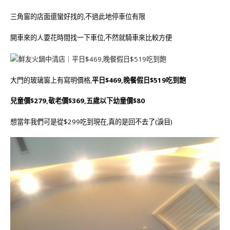
三角窗的店面還蠻好找的,不過此地停車位有限
開車來的人要花時間找一下車位,不然就騎車來比較方便
大門的玻璃窗上有寫明價格,
平日$469,晚餐假日$519吃到飽
兒童價$279,敬老價$369,五歲以下幼童價$80
想當年我們可是從$299吃到現在,真的是回不去了(淚目)