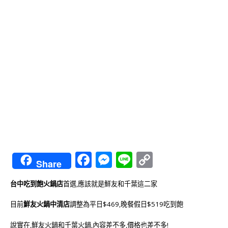
Facebook
Messenger
Line
Copy
Share
Link
台中吃到飽火鍋店
首選,應該就是鮮友和千葉這二家
目前
鮮友火鍋中清店
調整為平日$469,晚餐假日$519吃到飽
說實在,鮮友火鍋和千葉火鍋,內容差不多,價格也差不多!