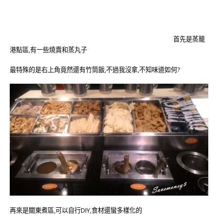
首先是蒸籠
港點區,有一些燒賣和蒸丸子
最特殊的是右上角竟然還有竹筒飯,不過我沒拿,不知味道如何?
再來是關東煮區,可以自行DIY,食材還蠻多樣化的