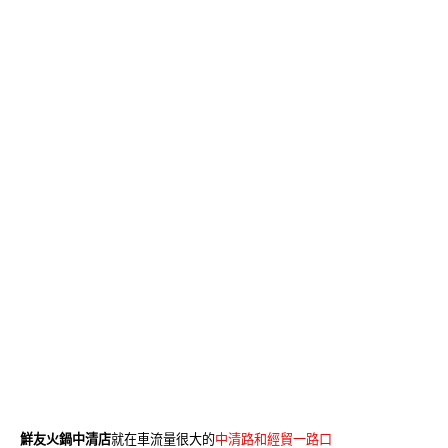
鮮友火鍋中清店
就在車流量很大的
中清路和經貿一路口