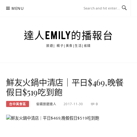
Skip
MENU
to
content
達人EMILY的播報台
旅遊| 親子|美食|生活|省錢
鮮友火鍋中清店｜平日$469,晚餐
假日$519吃到飽
台中美食區
省錢旅遊達人
2017-11-30
0