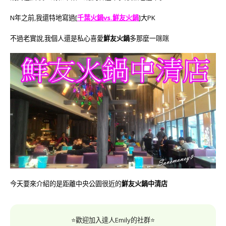
N年之前,我還特地寫過[
千葉火鍋vs.鮮友火鍋
]
大PK
不過老實說,我個人還是私心喜愛
鮮友火鍋
多那麼一咪咪
今天要來介紹的是距離中央公園很近的
鮮友火鍋中清店
⭐歡迎加入達人Emily的社群⭐