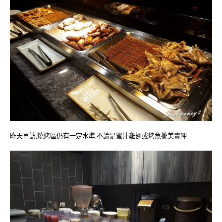
昨天再訪,燒烤區仍有一定水準,不論是蜜汁雞翅或烤魚攏美賣呷