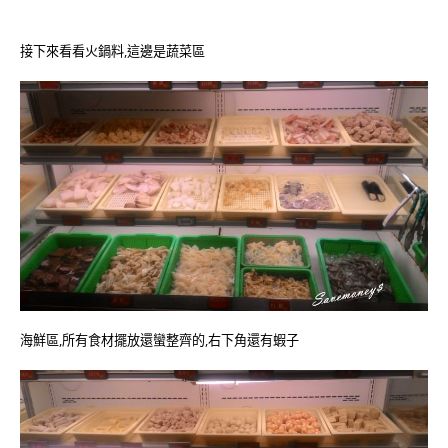
接下來看看火鍋料,這邊是蔬菜區
海鮮區,所有食材擺放還蠻整齊的,右下角還有蝦子