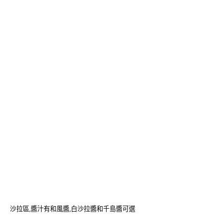
沙拉區,醬汁有和風醬,白沙拉醬和千島醬可選