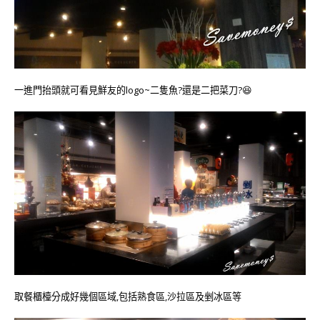
一進門抬頭就可看見鮮友的logo~二隻魚?還是二把菜刀?😆
取餐櫃檯分成好幾個區域,包括熟食區,沙拉區及剉冰區等