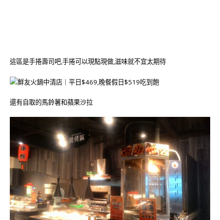
這區是手捲壽司吧,手捲可以現點現做,滋味就不宜太期待
還有自取的馬鈴薯和蘋果沙拉