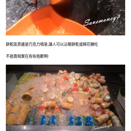
餅乾區旁邊是巧克力噴泉,讓人可以沾著餅乾或棉花糖吃
不過賣相實在有些抱歉啊!