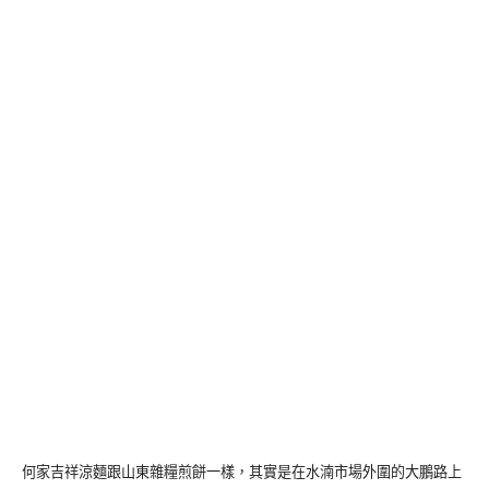
何家吉祥涼麵跟山東雜糧煎餅一樣，其實是在水湳市場外圍的大鵬路上