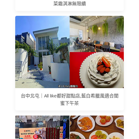
菜霜淇淋無限續
台中北屯｜All like都好甜點店,藍白希臘風適合閨
蜜下午茶