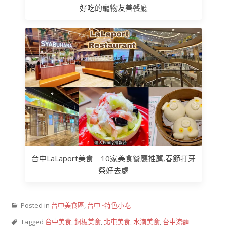
好吃的寵物友善餐廳
台中LaLaport美食｜10家美食餐廳推薦,春節打牙
祭好去處
Posted in
台中美食區
,
台中~特色小吃
Tagged
台中美食
,
銅板美食
,
北屯美食
,
水湳美食
,
台中涼麵