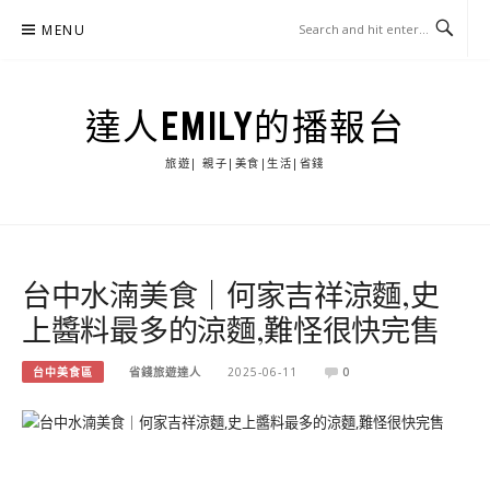
Skip
MENU
to
content
達人EMILY的播報台
旅遊| 親子|美食|生活|省錢
台中水湳美食｜何家吉祥涼麵,史
上醬料最多的涼麵,難怪很快完售
台中美食區
省錢旅遊達人
2025-06-11
0