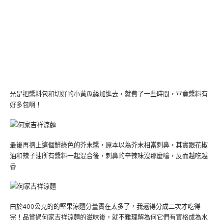
光是把醬料包和切好的小黃瓜絲加進去，就費了一些時間，畢竟醬料有
好多包啊！
最後再擠上這個鮮綠色的芥末醬，原本以為芥末相當刺鼻，其實跟花椒
油和辣子油所有醬料一起混合後，刺鼻的辛辣味沒那麼嗆，反而越吃越
香
由於400公克的的堅果涼麵分量實在太多了，我還得分成二次才吃得
完！品嘗過何家吉祥涼麵的滋味後，就不難理解為何它們有資格成為水