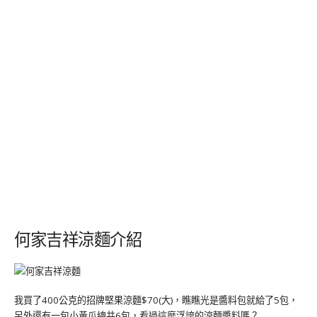
何家吉祥涼麵介紹
我買了400公克的招牌堅果涼麵$70(大)，瞧瞧光是醬料包就給了5包，
另外還有一包小黃瓜總共6包，看過這麼浮誇的涼麵醬料嗎？