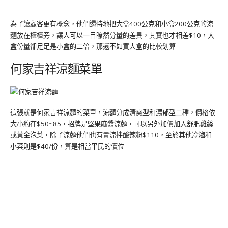
為了讓顧客更有概念，他們還特地把大盒400公克和小盒200公克的涼
麵放在櫃檯旁，讓人可以一目瞭然分量的差異，其實也才相差$10，大
盒份量卻足足是小盒的二倍，那還不如買大盒的比較划算
何家吉祥涼麵菜單
這張就是何家吉祥涼麵的菜單，涼麵分成清爽型和濃郁型二種，價格依
大小約在$50~85，招牌是堅果麻醬涼麵，可以另外加價加入舒肥雞絲
或黃金泡菜，除了涼麵他們也有賣涼拌酸辣粉$110，至於其他冷滷和
小菜則是$40/份，算是相當平民的價位