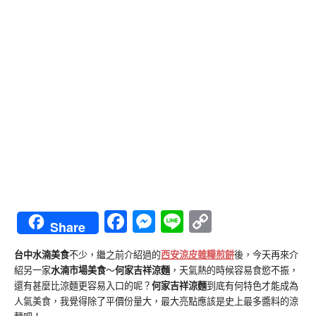
Facebook
Messenger
Line
Copy
Share
Link
台中水湳美食
不少，繼之前介紹過的
西安涼皮雜糧煎餅
後，今天再來介
紹另一家
水湳市場美食
～
何家吉祥涼麵
，天氣熱的時候容易食慾不振，
還有甚麼比涼麵更容易入口的呢？
何家吉祥涼麵
到底有何特色才能成為
人氣美食，我覺得除了平價份量大，最大亮點應該是史上最多醬料的涼