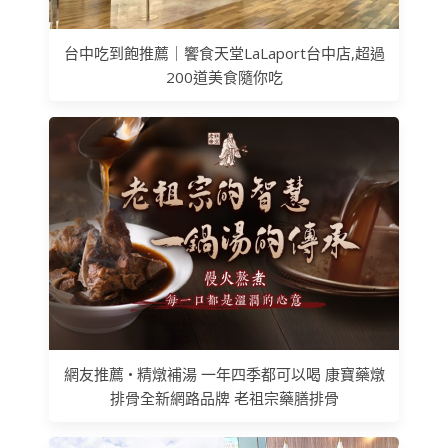
台中吃到飽推薦｜饗食天堂LaLaport台中店,超過
200道美食隨你吃
網友推薦 • 精燉補湯 一年四季都可以喝 康寶藥燉
排骨全新網路品牌 老祖宗藥膳排骨