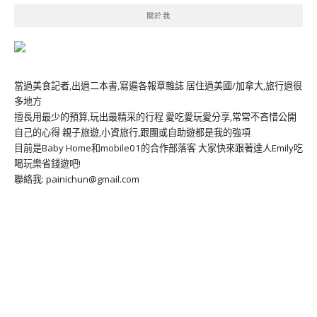
關於我
當過美食記者,出過二本書,寫遍各報章雜誌 居住過美國/加拿大,旅行過很
多地方
擅長用最少的預算,玩出最精采的行程 愛吃愛玩愛分享,常常不吝惜公開
自己的心得 親子旅遊,小資旅行,跟團或自助遊都是我的強項
目前是Baby Home和mobile01的合作部落客 大家快來跟著達人Emily吃
喝玩樂省錢遊吧!
聯絡我: painichun@gmail.com