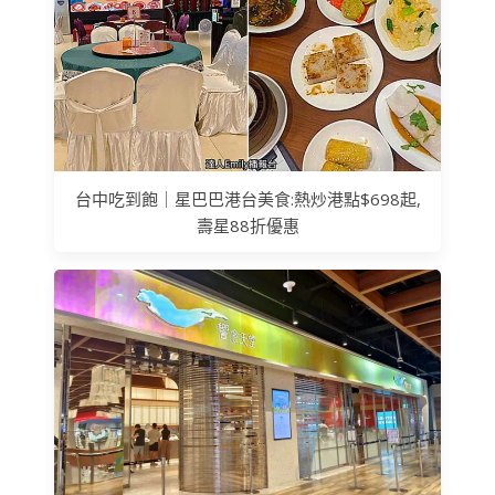
台中吃到飽｜星巴巴港台美食:熱炒港點$698起,
壽星88折優惠