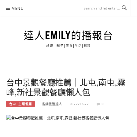
Skip
MENU
to
content
達人EMILY的播報台
旅遊| 親子|美食|生活|省錢
台中景觀餐廳推薦｜北屯,南屯,霧
峰,新社景觀餐廳懶人包
台中~主題餐廳
省錢旅遊達人
2022-12-27
0