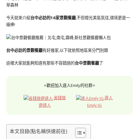
草森林
今天就來介紹
台中必訪的16家景觀餐廳
,不但燈光美氣氛佳,環境更是一
級棒!
台中必訪的景觀餐廳
有好幾家,以下就依照地區來分門別類
這樣大家就能夠知道有那些不容錯過的
台中景觀餐廳
了
⭐歡迎加入達人Emily的社群⭐
省錢旅
達人
遊達人
Emily IG
本文目錄(點名稱快速前往)