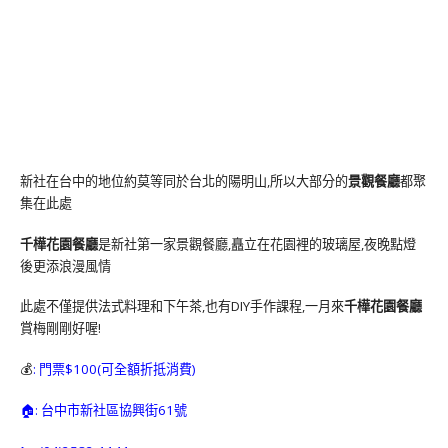
新社在台中的地位約莫等同於台北的陽明山,所以大部分的
景觀餐廳
都聚
集在此處
千樺花園餐廳
是新社第一家景觀餐廳,矗立在花園裡的玻璃屋,夜晚點燈
後更添浪漫風情
此處不僅提供法式料理和下午茶,也有DIY手作課程,一月來
千樺花園餐廳
賞梅剛剛好喔!
💰
: 門票$100(可全額折抵消費)
🏠: 台中市新社區協興街61號