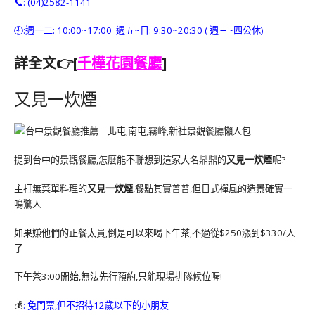
📞: (04)2582-1141
🕘:週一二: 10:00~17:00 週五~日: 9:30~20:30 ( 週三~四公休)
詳全文👉[
千樺花園餐廳
]
又見一炊煙
提到台中的景觀餐廳,怎麼能不聯想到這家大名鼎鼎的
又見一炊煙
呢?
主打無菜單料理的
又見一炊煙
,餐點其實普普,但日式禪風的造景確實一
鳴驚人
如果嫌他們的正餐太貴,倒是可以來喝下午茶,不過從$250漲到$330/人
了
下午茶3:00開始,無法先行預約,只能現場排隊候位喔!
💰
: 免門票,但不招待12歲以下的小朋友