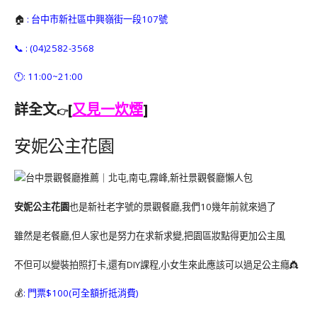
🏠
: 台中市新社區中興嶺街一段107號
📞 : (04)2582-3568
🕚: 11:00~21:00
詳全文
[
又見一炊煙
]
👉
安妮公主花園
安妮公主花園
也是新社老字號的景觀餐廳,我們10幾年前就來過了
雖然是老餐廳,但人家也是努力在求新求變,把園區妝點得更加公主風
不但可以變裝拍照打卡,還有DIY課程,小女生來此應該可以過足公主癮👸
💰
: 門票$100(可全額折抵消費)