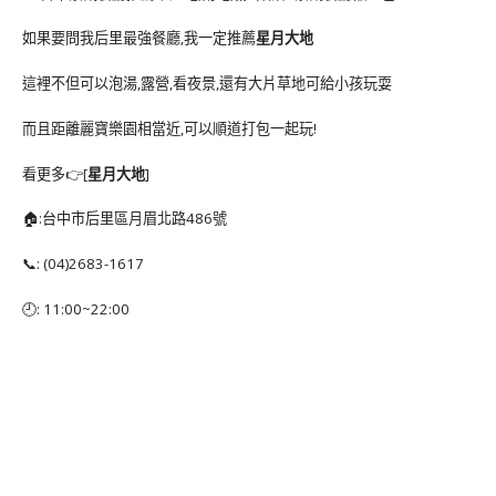
如果要問我后里最強餐廳,我一定推薦
星月大地
這裡不但可以泡湯,露營,看夜景,還有大片草地可給小孩玩耍
而且距離麗寶樂園相當近,可以順道打包一起玩!
看更多👉[
星月大地
]
🏠:台中市后里區月眉北路486號
📞: (04)2683-1617
🕘: 11:00~22:00