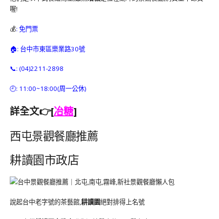
喔!
💰
: 免門票
🏠: 台中市東區樂業路30號
📞: (04)2211-2898
🕘: 11:00~18:00(周一公休)
詳全文👉[
冶糖
]
西屯景觀餐廳推薦
耕讀園市政店
說起台中老字號的茶藝館,
耕讀園
絕對排得上名號