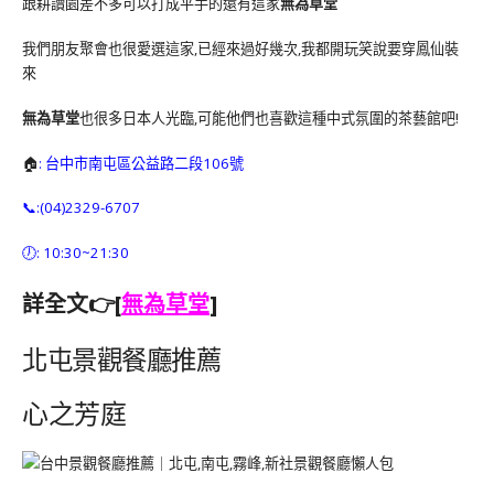
跟耕讀園差不多可以打成平手的還有這家
無為草堂
我們朋友聚會也很愛選這家,已經來過好幾次,我都開玩笑說要穿鳳仙裝
來
無為草堂
也很多日本人光臨,可能他們也喜歡這種中式氛圍的茶藝館吧!
🏠
: 台中市南屯區公益路二段106號
📞:(04)2329-6707
🕖: 10:30~21:30
詳全文👉[
無為草堂
]
北屯景觀餐廳推薦
心之芳庭