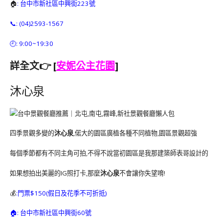
🏠
: 台中市新社區中興街223號
📞: (04)2593-1567
🕘: 9:00~19:30
詳全文👉 [
安妮公主花園
]
沐心泉
四季景觀多變的
沐心泉
,偌大的園區廣植各種不同植物,園區景觀超強
每個季節都有不同主角可拍,不得不說當初園區是我那建築師表哥設計的
如果想拍出美麗的IG照打卡,那麼
沐心泉
不會讓你失望唷!
💰
:門票$150(假日及花季不可折抵)
🏠: 台中市新社區中興街60號