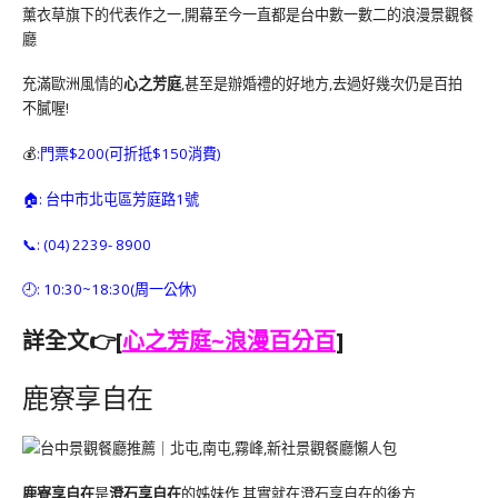
薰衣草旗下的代表作之一,開幕至今一直都是台中數一數二的浪漫景觀餐
廳
充滿歐洲風情的
心之芳庭
,甚至是辦婚禮的好地方,去過好幾次仍是百拍
不膩喔!
💰
:門票$200(可折抵$150消費)
🏠: 台中市北屯區芳庭路1號
📞: (04) 2239- 8900
🕘: 10:30~18:30(周一公休)
詳全文👉[
心之芳庭~浪漫百分百
]
鹿寮享自在
鹿寮享自在
是
澄石享自在
的姊妹作,其實就在澄石享自在的後方