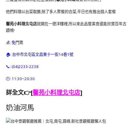
他們料理以台菜取勝,除了多人聚餐的合菜,平日也有推出個人套餐
馨苑小料理北屯店
就開在一德洋樓裡,所以來此品嘗美食還能欣賞百年古
蹟唷!
💰
: 免門票
🏠: 台中市北屯區文昌東十一街14巷1號
📞: (04)2233-2238
🕖: 11:30~20:30
詳全文👉[
馨苑小料理北屯店
]
奶油河馬