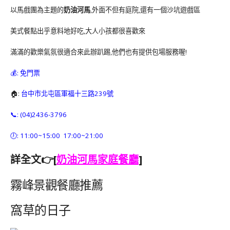
以馬戲團為主題的
奶油河馬
,外面不但有庭院,還有一個沙坑遊戲區
美式餐點出乎意料地好吃,大人小孩都很喜歡來
滿滿的歡樂氣氛很適合來此辦趴踢,他們也有提供包場服務喔!
💰: 免門票
🏠:
台中市北屯區軍福十三路239號
📞: (04)2436-3796
🕖: 11:00~15:00 17:00~21:00
詳全文👉[
奶油河馬家庭餐廳
]
霧峰景觀餐廳推薦
窩草的日子