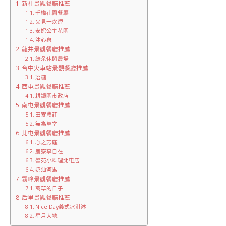
新社景觀餐廳推薦
千樺花園餐廳
又見一炊煙
安妮公主花園
沐心泉
龍井景觀餐廳推薦
綠朵休閒農場
台中火車站景觀餐廳推薦
冶糖
西屯景觀餐廳推薦
耕讀園市政店
南屯景觀餐廳推薦
田寮農莊
無為草堂
北屯景觀餐廳推薦
心之芳庭
鹿寮享自在
馨苑小料理北屯店
奶油河馬
霧峰景觀餐廳推薦
窩草的日子
后里景觀餐廳推薦
Nice Day義式冰淇淋
星月大地