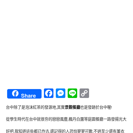
Facebook
Messenger
Line
Copy
Share
Link
台中除了是泡沫紅茶的發源地,其實
景觀餐廳
也是發跡於台中喔!
從學生時代在台中就很夯的戀戀風塵,楓丹白露等庭園餐廳一路發揚光大
好吧,我知道這些都已作古,還記得的人恐怕寥寥可數,不過至少還有薰衣