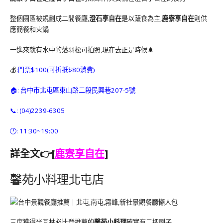
整個園區被規劃成二間餐廳,
澄石享自在
是以蔬食為主,
鹿寮享自在
則供
應簡餐和火鍋
一進來就有水中的落羽松可拍照,現在去正是時候🌲
💰
:門票$100(可折抵$80消費)
🏠: 台中市北屯區東山路二段民興巷207-5號
📞: (04)2239-6305
🕐: 11:30~19:00
詳全文👉[
鹿寮享自在
]
馨苑小料理北屯店
三度獲得米其林必比登推薦的
馨苑小料理
確實有二把刷子