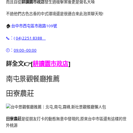
而且自從
耕讀園市政店
發生過槍擊案後更是聲名大噪
不過他們古色古香的中式環境還是很適合來此泡茶聊天啦!
🏠
:
台中市西屯區市政路109號
📞：(
04) 2251 8388
🕖：
09:00–00:00
詳全文👉[
耕讀園市政店
]
南屯景觀餐廳推薦
田寮農莊
田寮農莊
是從朋友打卡的動態無意中發現的,原來台中市區還有這樣的世
外桃源