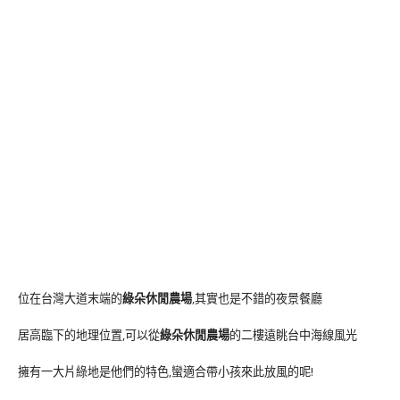
位在台灣大道末端的
綠朵休閒農場
,其實也是不錯的夜景餐廳
居高臨下的地理位置,可以從
綠朵休閒農場
的二樓遠眺台中海線風光
擁有一大片綠地是他們的特色,蠻適合帶小孩來此放風的呢!