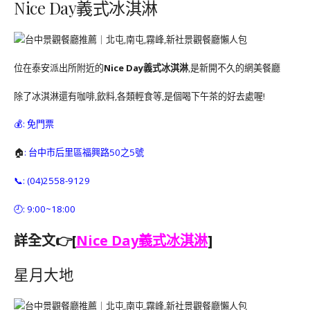
Nice Day義式冰淇淋
位在泰安派出所附近的
Nice Day義式冰淇淋
,是新開不久的網美餐廳
除了冰淇淋還有咖啡,飲料,各類輕食等,是個喝下午茶的好去處喔!
💰: 免門票
🏠
: 台中市后里區福興路50之5號
📞: (04)2558-9129
🕘: 9:00~18:00
詳全文👉[
Nice Day義式冰淇淋
]
星月大地