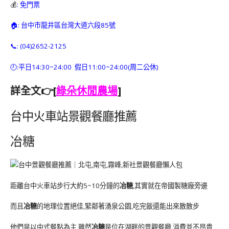
💰
: 免門票
🏠: 台中市龍井區台灣大道六段85號
📞: (04)2652-2125
🕘:平日14:30~24:00 假日11:00~24:00(周二公休)
詳全文👉[
綠朵休閒農場
]
台中火車站景觀餐廳推薦
冶糖
距離台中火車站步行大約5~10分鐘的
冶糖
,其實就在帝國製糖廠旁邊
而且
冶糖
的地理位置絕佳,緊鄰著湧泉公園,吃完飯還能出來散散步
他們是以中式餐點為主,雖然
冶糖
是位在湖畔的景觀餐廳,消費並不昂貴