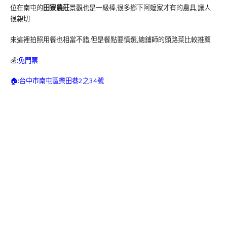
位在南屯的
田寮農莊
景觀也是一級棒,很多鄉下阿嬤家才有的農具,讓人
很親切
來這裡拍照用餐也相當不錯,但是餐點要慎選,總鋪師的頭路菜比較推薦
💰
:免門票
🏠:台中市南屯區樂田巷2之34號