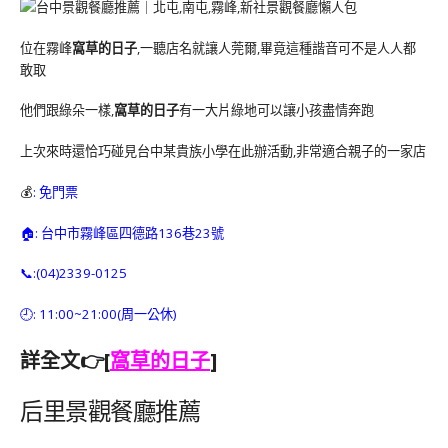
位在霧峰
窩草的日子
,一聽店名就讓人莞爾,畢竟這種諧音可不是人人都
敢取
他們跟綠朵一樣,
窩草的日子
有一大片綠地可以讓小孩盡情奔跑
上次來時還恰巧碰見台中某貴族小學在此辦活動,非常適合親子的一家店
💰
: 免門票
🏠: 台中市霧峰區四德路136巷23號
📞:(04)2339-0125
🕘: 11:00~21:00(周一公休)
詳全文👉[
窩草的日子
]
后里景觀餐廳推薦