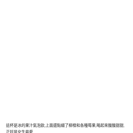
這杯是冰的果汁氣泡飲,上面還點綴了柳橙和各種莓果,喝起來酸酸甜甜,
正好是女生最愛