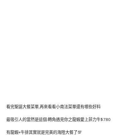
看完聖誕大餐菜單,再來看看小南法菜單還有哪些好料
最吸引人的當然是這個:轉角遇見你之龍蝦愛上菲力牛$780
有龍蝦+牛排其實就是完美的海陸大餐了💯