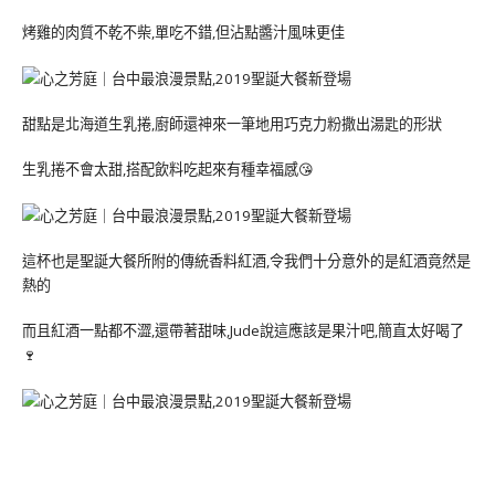
烤雞的肉質不乾不柴,單吃不錯,但沾點醬汁風味更佳
甜點是北海道生乳捲,廚師還神來一筆地用巧克力粉撒出湯匙的形狀
生乳捲不會太甜,搭配飲料吃起來有種幸福感😘
這杯也是聖誕大餐所附的傳統香料紅酒,令我們十分意外的是紅酒竟然是
熱的
而且紅酒一點都不澀,還帶著甜味,Jude說這應該是果汁吧,簡直太好喝了
🍷