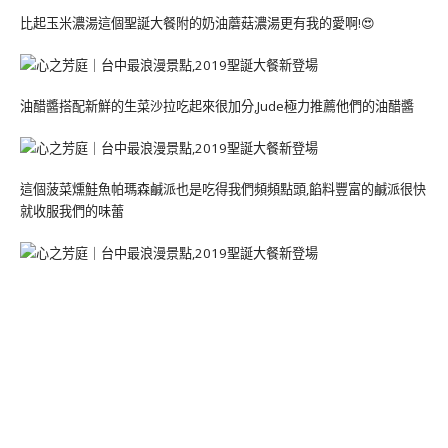
比起玉米濃湯這個聖誕大餐附的奶油蘑菇濃湯更有我的愛啊!😍
油醋醬搭配新鮮的生菜沙拉吃起來很加分,Jude極力推薦他們的油醋醬
這個菠菜燻鮭魚帕瑪森鹹派也是吃得我們頻頻點頭,餡料豐富的鹹派很快
就收服我們的味蕾