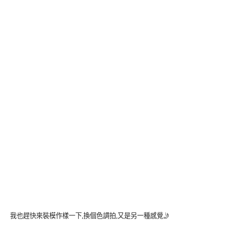
我也趕快來裝模作樣一下,換個色調拍,又是另一種感覺🤳