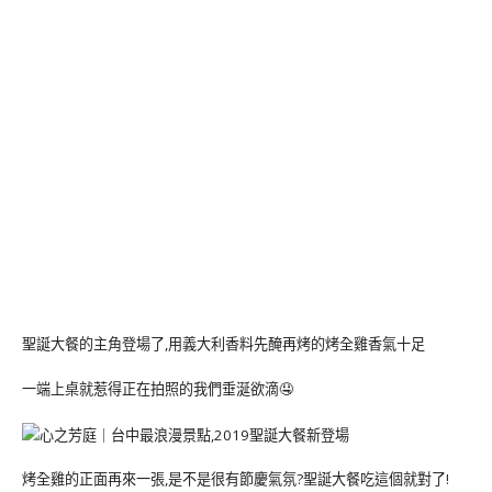
聖誕大餐的主角登場了,用義大利香料先醃再烤的烤全雞香氣十足
一端上桌就惹得正在拍照的我們垂涎欲滴🤤
烤全雞的正面再來一張,是不是很有節慶氣氛?聖誕大餐吃這個就對了!