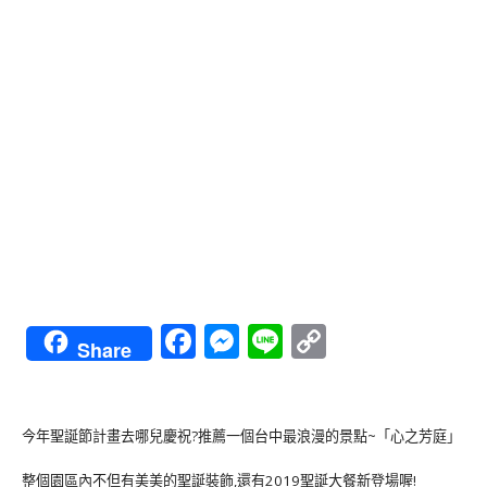
Facebook
Messenger
Line
Copy
Share
Link
今年聖誕節計畫去哪兒慶祝?推薦一個台中最浪漫的景點~「心之芳庭」
整個園區內不但有美美的聖誕裝飾,還有2019聖誕大餐新登場喔!