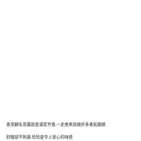
香室顧名思義就是滿室芳香,一走進來就被許多香氣圍繞
舒服卻不刺鼻,恰恰是令人安心的味道