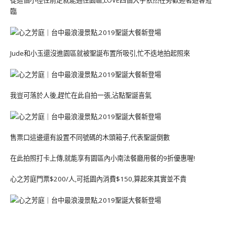
從這個小徑往前走就能通往園區,LOVE四個大字依然在旁歡迎著遊客蒞
臨
Jude和小玉還沒進園區就被聖誕布置所吸引,忙不迭地拍起照來
我豈可落於人後,趕忙在此自拍一張,沾點聖誕喜氣
售票口這邊還有設置不同號碼的木頭箱子,代表聖誕倒數
在此拍照打卡上傳,就能享有園區內小南法餐廳用餐的9折優惠喔!
心之芳庭門票$200/人,可抵園內消費$150,算起來其實並不貴