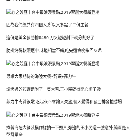
因為我們總共有四個人,所以又多點了二份主餐
這份是黃金豬肋排$480,刀叉輕輕劃下就分割好了
肋排烤得軟硬適中,味道相當不錯,吃完還會吮指回味呢!
最讓大家期待的海陸大餐~龍蝦+菲力牛
焗烤過的龍蝦還附了一隻大螯,王小民磕得開心極了😻
菲力牛肉質很嫩,吃起來不會讓人失望,個人覺得和豬肋排各擅勝場
捧著海陸大餐裝模作樣拍一下照片,旁邊的王小民還一臉意外,簡直是人
型背景😆