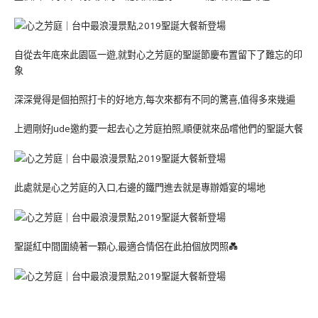
自從去年底來此園區一遊,就對心之芳庭的聖誕節慶布置留下了難忘的印
象
深深覺得是個拍照打卡的好地方,每次來都有不同的驚喜,值得多來幾遍
上週剛好Jude邀約要一起去心之芳庭拍照,順便就來品嚐他們的聖誕大餐
此處就是心之芳庭的入口,右邊的鐵門進去就是專辦婚宴的場地
聖誕紅中間圍繞著一顆心,最適合情侶在此拍個放閃照💑