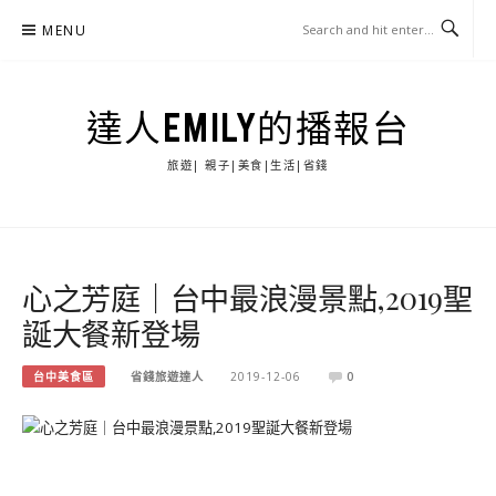
Skip
MENU
to
content
達人EMILY的播報台
旅遊| 親子|美食|生活|省錢
心之芳庭｜台中最浪漫景點,2019聖
誕大餐新登場
台中美食區
省錢旅遊達人
2019-12-06
0