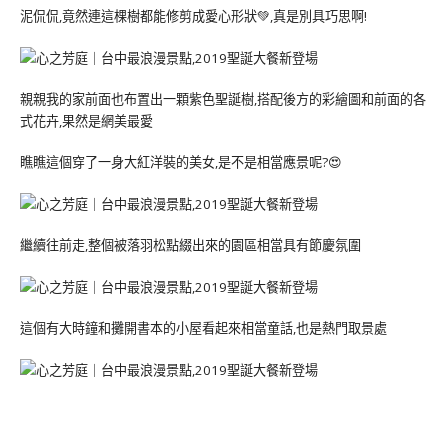
泥侃侃,竟然連這棵樹都能修剪成愛心形狀💚,真是別具巧思啊!
親親我的家前面也布置出一顆紫色聖誕樹,搭配後方的彩繪圖和前面的各
式花卉,果然是網美最愛
瞧瞧這個穿了一身大紅洋裝的美女,是不是相當應景呢?😍
繼續往前走,整個被落羽松點綴出來的園區相當具有節慶氛圍
這個有大時鐘和攤開書本的小屋看起來相當童話,也是熱門取景處