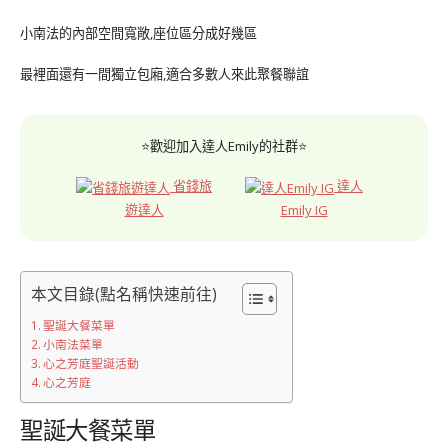
小南法的內部空間寬敞,座位區分成好幾區
最裡面還有一間獨立包廂,適合多數人來此聚餐聯誼
⭐歡迎加入達人Emily的社群⭐
省錢旅
達人
遊達人
Emily IG
本文目錄(點名稱快速前往)
聖誕大餐菜單
小南法菜單
心之芳庭聖誕活動
心之芳庭
聖誕大餐菜單