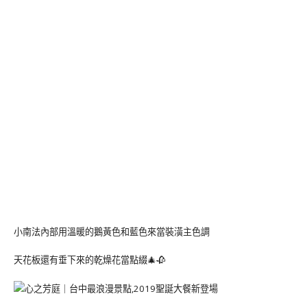
小南法內部用溫暖的鵝黃色和藍色來當裝潢主色調
天花板還有垂下來的乾燥花當點綴🎄🥀