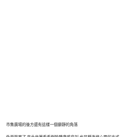
市集廣場的後方還有這樣一個僻靜的角落
外面逛累了,來此坐著看看樹聆聽蟲鳴鳥叫,也是種洗滌心靈的方式