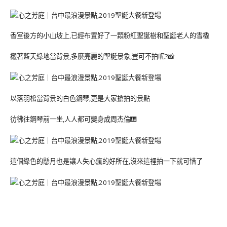
香室後方的小山坡上,已經布置好了一顆粉紅聖誕樹和聖誕老人的雪橇
襯著藍天綠地當背景,多麼亮麗的聖誕景象,豈可不拍呢?📸
以落羽松當背景的白色鋼琴,更是大家搶拍的景點
彷彿往鋼琴前一坐,人人都可變身成周杰倫🎹
這個綠色的懸月也是讓人失心瘋的好所在,沒來這裡拍一下就可惜了