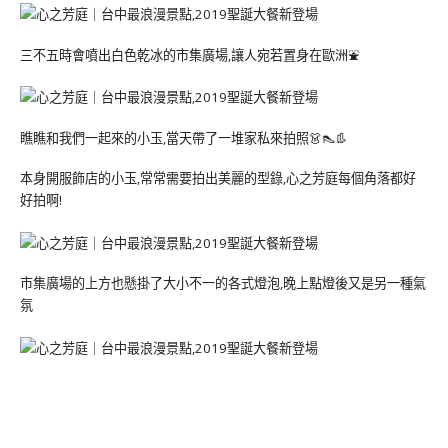
三不五時會噴出白色乾冰的市集廣場,讓人宛若置身在歐洲⛲️
瞧瞧和我們一起來的小玉,當天帶了一堆家私來拍照👗👠👢
本身開服飾店的小玉,常常需要拍出美麗的型錄,心之芳庭每個角落都好
好拍啊!
市集廣場的上方也懸掛了大小不一的各式燈泡,晚上點燈後又是另一種氣
氛