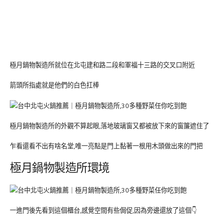
極月鍋物製造所就位在北屯建和路二段和軍福十三路的交叉口附近
箭頭所指處就是他們的白色扛棒
極月鍋物製造所的外觀不算起眼,落地玻璃窗又都被放下來的窗簾遮住了
乍看還看不出有啥名堂,唯一亮點是門上黏著一根用木頭做出來的門把
極月鍋物製造所環境
一進門後先看到這個櫃台,感覺空間有些侷促,因為旁邊還放了這個👇