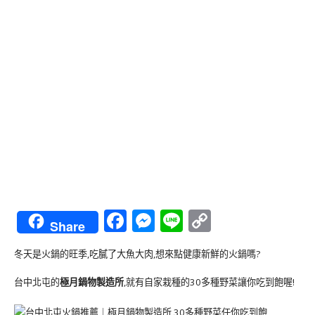
Facebook
Messenger
Line
Copy
Share
Link
冬天是火鍋的旺季,吃膩了大魚大肉,想來點健康新鮮的火鍋嗎?
台中北屯的
極月鍋物製造所
,就有自家栽種的30多種野菜讓你吃到飽喔!