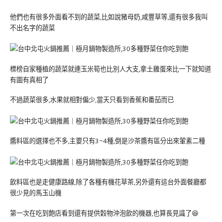
他們也有很多外面看不到的蔬菜,比如說豬母奶,咸豐草等,還有很多我叫
不出名字的蔬菜
標榜自家種植的蔬菜就連玉米筍也比別人大支,拿土雞蛋來比一下就知道
有圖有真相了
不過蔬菜很多,水果就相對偏少,當天只看到香蕉和番茄而已
醬料區的選擇也不多,主要只有3~4種,倒是沙茶醬有區分出來葷素二種
飲料區也是走健康路線,除了各種有機花草茶,另外還有這台外面餐廳都
很少見的馬玉山機
第一次在吃到飽店看到還有提供穀物沖泡飲的機器,也算長見識了😆