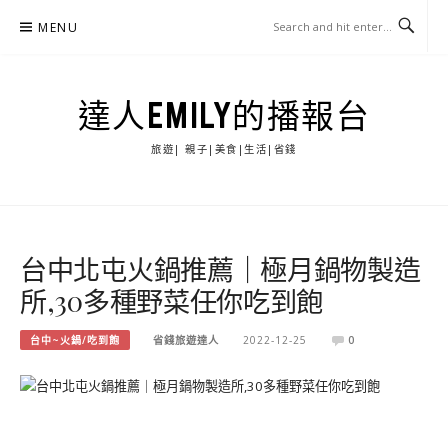
Skip
MENU
to
content
達人EMILY的播報台
旅遊| 親子|美食|生活|省錢
台中北屯火鍋推薦｜極月鍋物製造
所,30多種野菜任你吃到飽
台中~火鍋/吃到飽
省錢旅遊達人
2022-12-25
0