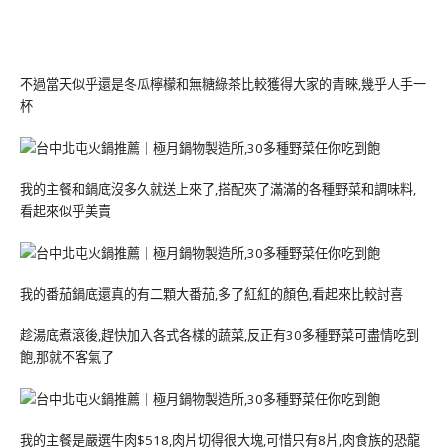
不過當天似乎還是冬瓜檸檬和無糖綠茶比較獲得大家的青睞,幾乎人手一
杯
我的主餐和鍋底沒多久就送上來了,搭配夾了滿滿的各種野菜和調味料,
看起來似乎美賣
我的番茄鍋底還真的有二顆大番茄,多了紅紅的顏色,看起來比較討喜
趁湯底煮滾後,趕快加入各式各樣的蔬菜,反正有30多種野菜可盡情吃到
飽,那就不客氣了
我的主餐是嚴選牛肉$518,肉片切得很大塊,可惜只有8片,肉食族的恐龍