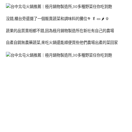
沒錯,櫃台旁還擺了一個販賣蔬菜和調味料的攤位🥦 🥬 🥒 🌶 🫑
蔬果的品質賣相都不錯,因為極月鍋物製造所在新社有自己的農場
自產自銷無農藥蔬菜,來吃火鍋還能順便買些他們農場出產的菜回家