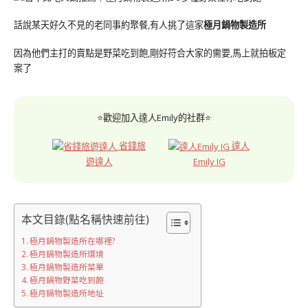
話說某天好久不見的老同事約聚餐,有人挑了這家
極月鍋物製造所
因為他們主打的賣點是野菜吃到飽,剛好符合大家的需要,馬上就拍板定
案了
⭐歡迎加入達人Emily的社群⭐
省錢旅
達人
遊達人
Emily IG
本文目錄(點名稱快速前往)
極月鍋物製造所在哪裡?
極月鍋物製造所環境
極月鍋物製造所菜單
極月鍋物野菜吃到飽
極月鍋物製造所地址