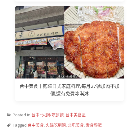
台中美食｜貳柒日式家庭料理,每月27號加肉不加
價,還有免費冰淇淋
Posted in
台中~火鍋/吃到飽
,
台中美食區
Tagged
台中美食
,
火鍋吃到飽
,
北屯美食
,
素食餐廳