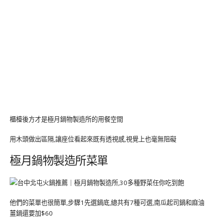
櫃檯後方才是極月鍋物製造所的用餐空間
用木頭做出區隔,讓座位看起來既有透視感,視覺上也毫無阻礙
極月鍋物製造所菜單
他們的菜單也很簡單,步驟1先選鍋底,總共有7種可選,南瓜起司鍋和麻油
薑鍋還要加$60