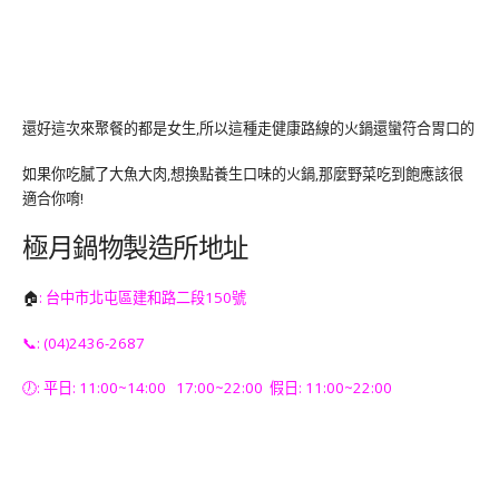
還好這次來聚餐的都是女生,所以這種走健康路線的火鍋還蠻符合胃口的
如果你吃膩了大魚大肉,想換點養生口味的火鍋,那麼野菜吃到飽應該很
適合你唷!
極月鍋物製造所地址
🏠
: 台中市北屯區建和路二段150號
📞: (04)2436-2687
🕖: 平日: 11:00~14:00 17:00~22:00 假日: 11:00~22:00