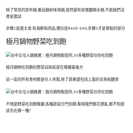
除了常見的昆布鍋,番茄鍋和味增鍋,竟然還有玫瑰鹽開水鍋,不過我們沒
勇氣嘗試
步驟2是選主食,有海鮮和肉品,價位從$438~699,步驟3才是單點的部分
極月鍋物野菜吃到飽
極月鍋物吃到飽的野菜自助區是在餐廳最後方
這一區的所有食材都是任人夾取,除了蔬果還包括上面的豆角和麵食
不愧是野菜吃到飽餐廳,各種蔬菜分門別類,看得我們眼花撩亂,都不知道
該先吃哪一種?