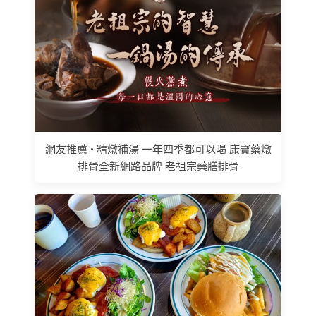
網友推薦 • 精燉補湯 一年四季都可以喝 康寶藥燉
排骨全新網路品牌 老祖宗藥膳排骨