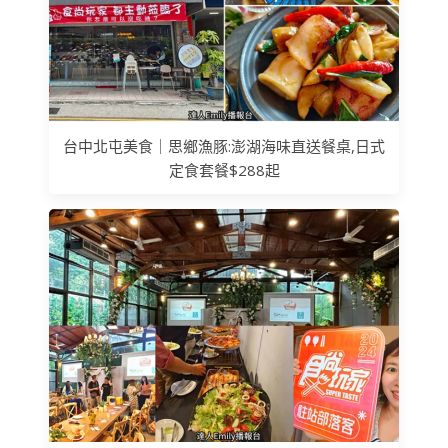
台中北屯美食｜思鄉漁豚:澎湖海味直送餐桌,日式
定食套餐$288起