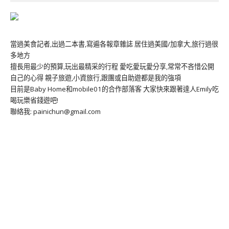
當過美食記者,出過二本書,寫遍各報章雜誌 居住過美國/加拿大,旅行過很
多地方
擅長用最少的預算,玩出最精采的行程 愛吃愛玩愛分享,常常不吝惜公開
自己的心得 親子旅遊,小資旅行,跟團或自助遊都是我的強項
目前是Baby Home和mobile01的合作部落客 大家快來跟著達人Emily吃
喝玩樂省錢遊吧!
聯絡我: painichun@gmail.com