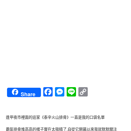
Facebook
Messenger
Line
Copy
Share
Link
逢甲夜市裡面的這家《泰辛火山排骨》一直是我的口袋名單
霸氣排骨堆高高的樣子實在太吸睛了,自從它開幕以來我就默默關注