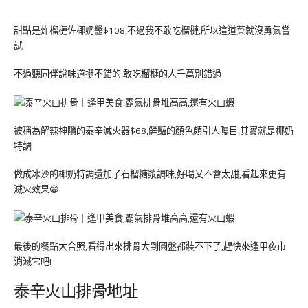
甜點是炸榴槤佐椰奶醬$108,不過我不敢吃榴槤,所以這道菜就沒勇氣嘗
試
不過聽同伴說味道挺不錯的,敢吃榴槤的人千萬別錯過
被稱為解辣神隱的泰辛滅火器$68,鮮豔的顏色頗引人矚目,其實就是椰奶
特調
做成冰沙的椰奶特調還加了石榴糖漿調味,好喝又不會太甜,看起來更有
滅火效果😁
最後的餐點大合照,看得出來排骨大到圓盤都裝不下了,趕快來逢甲夜市
消滅它吧!
泰辛火山排骨地址