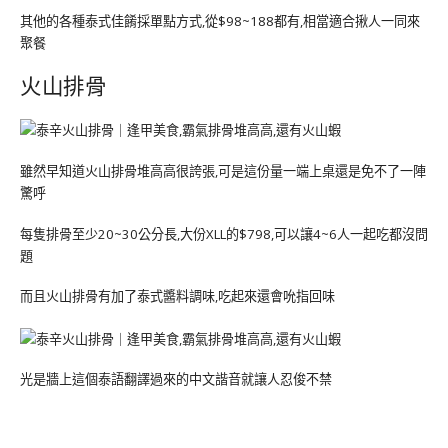
其他的各種泰式佳餚採單點方式,從$98~188都有,相當適合揪人一同來
聚餐
火山排骨
雖然早知道火山排骨堆高高很誇張,可是這份量一端上桌還是免不了一陣
驚呼
每隻排骨至少20~30公分長,大份XLL的$798,可以讓4~6人一起吃都沒問
題
而且火山排骨有加了泰式醬料調味,吃起來還會吮指回味
光是牆上這個泰語翻譯過來的中文諧音就讓人忍俊不禁