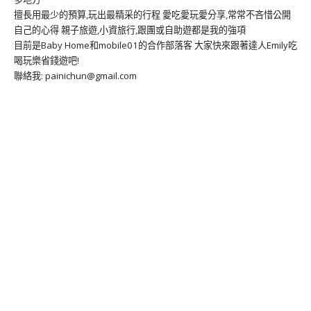
擅長用最少的預算,玩出最精采的行程 愛吃愛玩愛分享,常常不吝惜公開
自己的心得 親子旅遊,小資旅行,跟團或自助遊都是我的強項
目前是Baby Home和mobile01的合作部落客 大家快來跟著達人Emily吃
喝玩樂省錢遊吧!
聯絡我: painichun@gmail.com