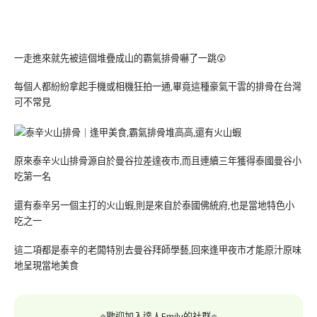
一走進來就先被這個堆疊成山的霸氣排骨嚇了一跳😲
每個人都紛紛拿起手機或相機狂拍一通,畢竟這種豪氣干雲的排骨在台灣
可不常見
原來泰辛火山排骨源自於曼谷拉差達夜市,而且連續三年獲得泰國曼谷小
吃第一名
還有泰辛另一個主打的火山蝦,則是來自於泰國佛統府,也是當地特色小
吃之一
這二項都是泰辛的老闆特別去曼谷拜師學藝,回來逢甲夜市才能原汁原味
地呈現當地美食
⭐歡迎加入達人Emily的社群⭐