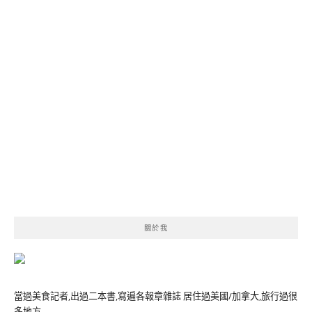
關於我
當過美食記者,出過二本書,寫遍各報章雜誌 居住過美國/加拿大,旅行過很
多地方