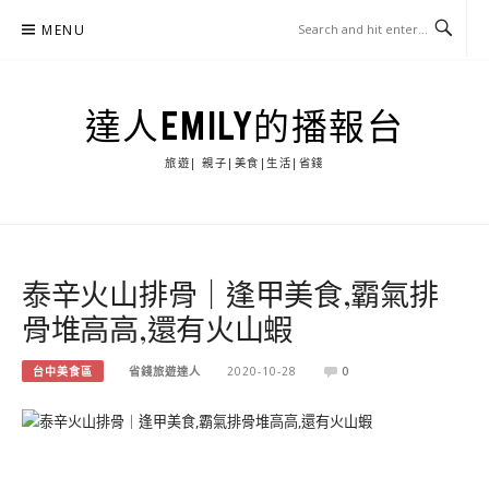
Skip
MENU
to
content
達人EMILY的播報台
旅遊| 親子|美食|生活|省錢
泰辛火山排骨｜逢甲美食,霸氣排
骨堆高高,還有火山蝦
台中美食區
省錢旅遊達人
2020-10-28
0