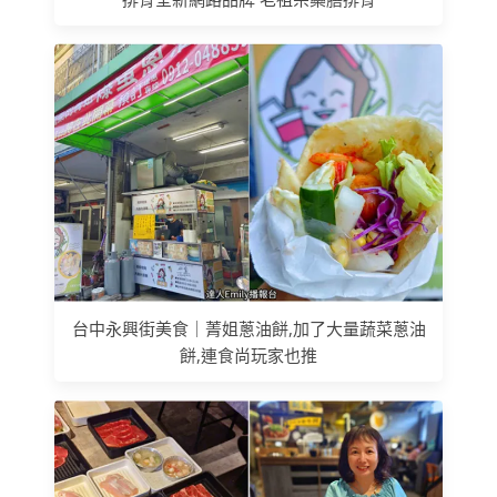
台中永興街美食｜菁姐蔥油餅,加了大量蔬菜蔥油
餅,連食尚玩家也推