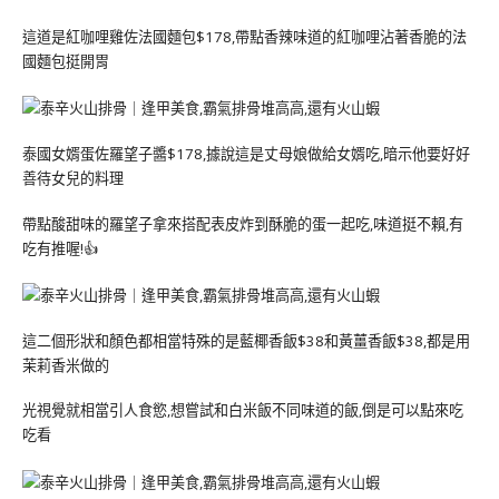
這道是紅咖哩雞佐法國麵包$178,帶點香辣味道的紅咖哩沾著香脆的法
國麵包挺開胃
泰國女婿蛋佐羅望子醬$178,據說這是丈母娘做給女婿吃,暗示他要好好
善待女兒的料理
帶點酸甜味的羅望子拿來搭配表皮炸到酥脆的蛋一起吃,味道挺不賴,有
吃有推喔!👍
這二個形狀和顏色都相當特殊的是藍椰香飯$38和黃薑香飯$38,都是用
茉莉香米做的
光視覺就相當引人食慾,想嘗試和白米飯不同味道的飯,倒是可以點來吃
吃看