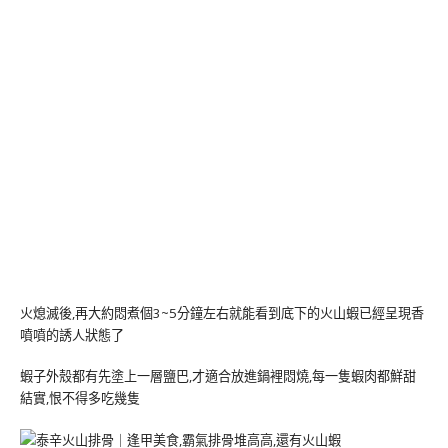
火熄滅後,再大約悶煮個3~5分鐘左右就能看到底下的火山蝦已經呈現香
噴噴的誘人狀態了
蝦子外殼都有先塗上一層鹽巴,才適合放進鍋裡悶燒,每一隻蝦肉都鮮甜
結實,恨不得多吃幾隻