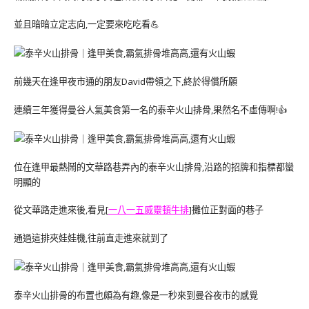
並且暗暗立定志向,一定要來吃吃看💪
前幾天在逢甲夜市通的朋友David帶領之下,終於得償所願
連續三年獲得曼谷人氣美食第一名的泰辛火山排骨,果然名不虛傳啊!👍
位在逢甲最熱鬧的文華路巷弄內的泰辛火山排骨,沿路的招牌和指標都蠻
明顯的
從文華路走進來後,看見[
一八一五威靈頓牛排
]攤位正對面的巷子
通過這排夾娃娃機,往前直走進來就到了
泰辛火山排骨的布置也頗為有趣,像是一秒來到曼谷夜市的感覺