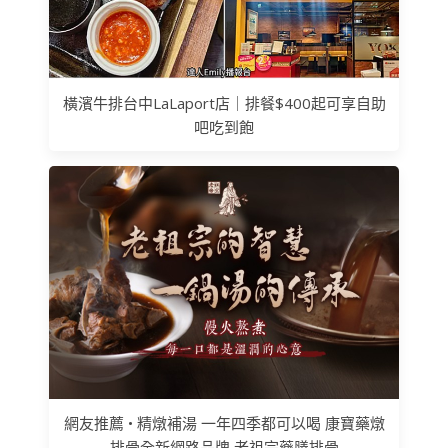
橫濱牛排台中LaLaport店｜排餐$400起可享自助
吧吃到飽
網友推薦 • 精燉補湯 一年四季都可以喝 康寶藥燉
排骨全新網路品牌 老祖宗藥膳排骨