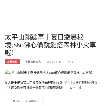
太平山蹦蹦車｜夏日避暑秘
境,$80佛心價就能搭森林小火車
喔!
宜蘭景點
省錢旅遊達人
2025-08-27
0
夏天是不是每次出門都像在烤箱裡修行？別再當汗流浹背的都市肉咖
了！這次就要來推薦一個超佛心的避暑勝地——太平山國…
CONTINUE READING