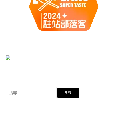
搜
尋
關
鍵
字: