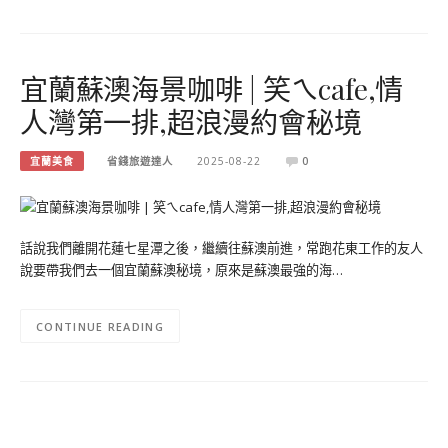
宜蘭蘇澳海景咖啡 | 笑ㄟcafe,情
人灣第一排,超浪漫約會秘境
宜蘭美食
省錢旅遊達人
2025-08-22
0
話說我們離開花蓮七星潭之後，繼續往蘇澳前進，常跑花東工作的友人
說要帶我們去一個宜蘭蘇澳秘境，原來是蘇澳最強的海…
CONTINUE READING