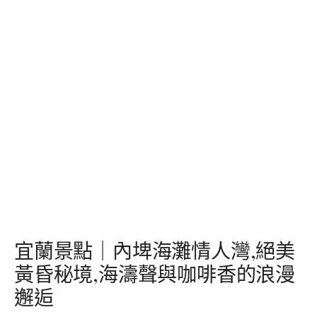
宜蘭景點｜內埤海灘情人灣,絕美
黃昏秘境,海濤聲與咖啡香的浪漫
邂逅