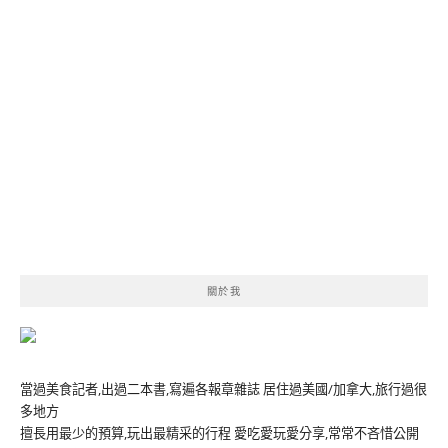
關於我
當過美食記者,出過二本書,寫遍各報章雜誌 居住過美國/加拿大,旅行過很
多地方
擅長用最少的預算,玩出最精采的行程 愛吃愛玩愛分享,常常不吝惜公開