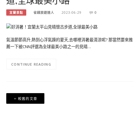
道,全球最美小路
宜蘭景點
省錢旅遊達人
2023-06-29
0
氣溫節節高升,熱到心浮氣躁的夏天,去哪裡消暑最清涼呢? 那當然要來推
薦一下被CNN評選為全球最美小路之一的見晴…
CONTINUE READING
文
較舊的文章
章
導
覽