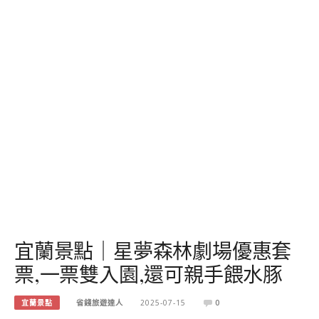
宜蘭景點｜星夢森林劇場優惠套
票,一票雙入園,還可親手餵水豚
宜蘭景點
省錢旅遊達人
2025-07-15
0