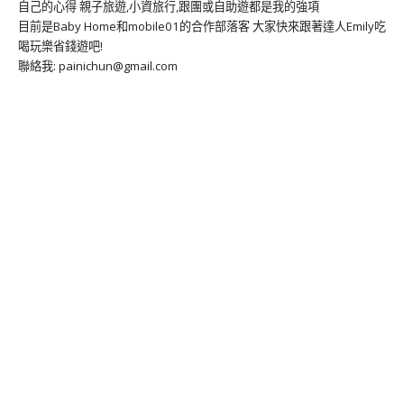
自己的心得 親子旅遊,小資旅行,跟團或自助遊都是我的強項
目前是Baby Home和mobile01的合作部落客 大家快來跟著達人Emily吃
喝玩樂省錢遊吧!
聯絡我: painichun@gmail.com