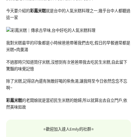
今天要介紹的
彩鳳米糕
就是台中的人氣米糕料理之一,幾乎台中人都聽過
這一家
我對米糕最早的印象都是小時候爸爸帶著我們去吃,假日的早餐通常都是
米糕+肉羹湯
不過那時只知道筒仔米糕,沒想到有次爸爸帶我去吃民生米糕,自此留下
驚豔的味覺記憶
除了米糕,記得店內還有無敵好喝的柴魚湯,讓我時至今日依然念念不忘
啊~
彩鳳米糕
的老闆娘就是當初民生米糕的媳婦,所以就算出去自立門戶,依
然美味如故
⭐歡迎加入達人Emily的社群⭐