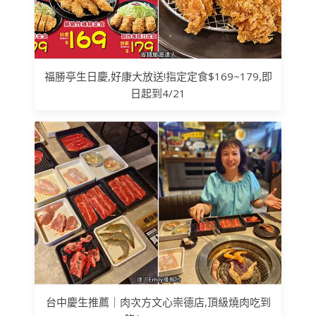
福勝亭生日慶,好康大放送!指定定食$169~179,即
日起到4/21
台中慶生推薦｜肉次方文心崇德店,頂級燒肉吃到