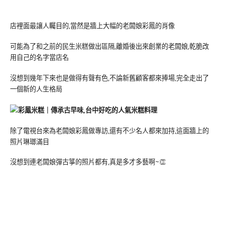
店裡面最讓人矚目的,當然是牆上大幅的老闆娘彩鳳的肖像
可能為了和之前的民生米糕做出區隔,離婚後出來創業的老闆娘,乾脆改
用自己的名字當店名
沒想到幾年下來也是做得有聲有色,不論新舊顧客都來捧場,完全走出了
一個新的人生格局
除了電視台來為老闆娘彩鳳做專訪,還有不少名人都來加持,這面牆上的
照片琳瑯滿目
沒想到連老闆娘彈古箏的照片都有,真是多才多藝啊~👏