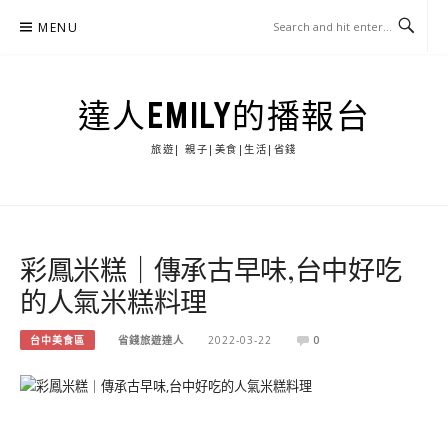
Skip
MENU
to
content
達人EMILY的播報台
旅遊| 親子|美食|生活|省錢
彩鳳米糕｜傳承古早味,台中好吃
的人氣米糕料理
台中美食區
省錢旅遊達人
2022-03-22
0