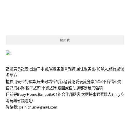
關於我
當過美食記者,出過二本書,寫遍各報章雜誌 居住過美國/加拿大,旅行過很
多地方
擅長用最少的預算,玩出最精采的行程 愛吃愛玩愛分享,常常不吝惜公開
自己的心得 親子旅遊,小資旅行,跟團或自助遊都是我的強項
目前是Baby Home和mobile01的合作部落客 大家快來跟著達人Emily吃
喝玩樂省錢遊吧!
聯絡我: painichun@gmail.com