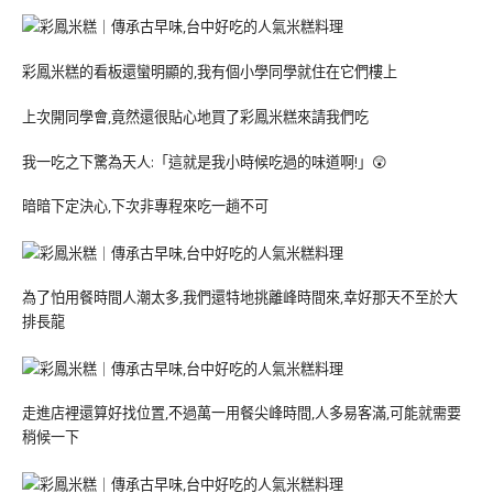
彩鳳米糕的看板還蠻明顯的,我有個小學同學就住在它們樓上
上次開同學會,竟然還很貼心地買了彩鳳米糕來請我們吃
我一吃之下驚為天人:「這就是我小時候吃過的味道啊!」😲
暗暗下定決心,下次非專程來吃一趟不可
為了怕用餐時間人潮太多,我們還特地挑離峰時間來,幸好那天不至於大
排長龍
走進店裡還算好找位置,不過萬一用餐尖峰時間,人多易客滿,可能就需要
稍候一下