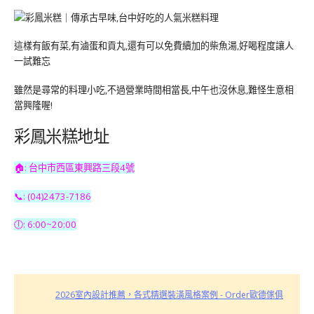
這樣有飯有菜,有滷蛋和貢丸,還有可以免費續加的柴魚湯,好喝程度讓人
一試難忘
雖然是尋常的料理小吃,不過營業時間相當長,中午也沒休息,難怪生意相
當興隆喔!
彩鳳米糕地址
🏠: 台中市西區東興路三段4號
📞: (04)2473-7186
🕕: 6:00~20:00
2026室內設計推薦，各式精選裝潢風格案例 - Order歐德傢俱