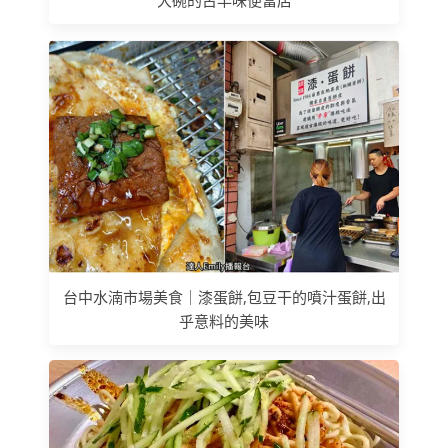
大碗的古早味便當店
台中水湳市場美食｜漆蛋餅,包豆干的噴汁蛋餅,出
乎意料的美味