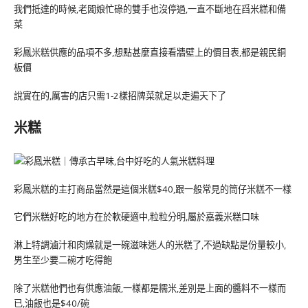
我們抵達的時候,老闆娘忙碌的雙手也沒停過,一直不斷地在舀米糕和備
菜
彩鳳米糕供應的品項不多,想點甚麼直接看牆壁上的價目表,都是親民銅
板價
說實在的,厲害的店只需1-2樣招牌菜就足以走遍天下了
米糕
彩鳳米糕的主打商品當然是這個米糕$40,跟一般常見的筒仔米糕不一樣
它們米糕好吃的地方在於軟硬適中,粒粒分明,屬於嘉義米糕口味
淋上特調滷汁和肉燥就是一碗滋味迷人的米糕了,不過缺點是份量較小,
男生至少要二碗才吃得飽
除了米糕他們也有供應油飯,一樣都是糯米,差別是上面的醬料不一樣而
已,油飯也是$40/碗