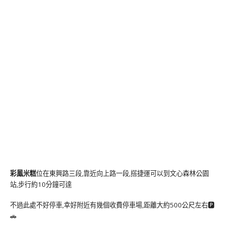
彩鳳米糕
位在東興路三段,靠近向上路一段,搭捷運可以到文心森林公園
站,步行約10分鐘可達
不過此處不好停車,幸好附近有幾個收費停車場,距離大約500公尺左右🅿️
🚗