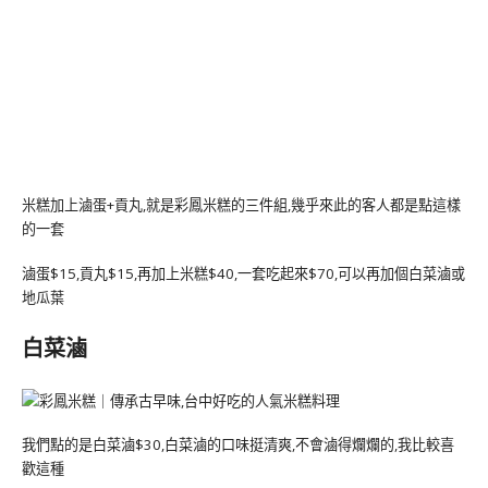
米糕加上滷蛋+貢丸,就是彩鳳米糕的三件組,幾乎來此的客人都是點這樣
的一套
滷蛋$15,貢丸$15,再加上米糕$40,一套吃起來$70,可以再加個白菜滷或
地瓜葉
白菜滷
我們點的是白菜滷$30,白菜滷的口味挺清爽,不會滷得爛爛的,我比較喜
歡這種