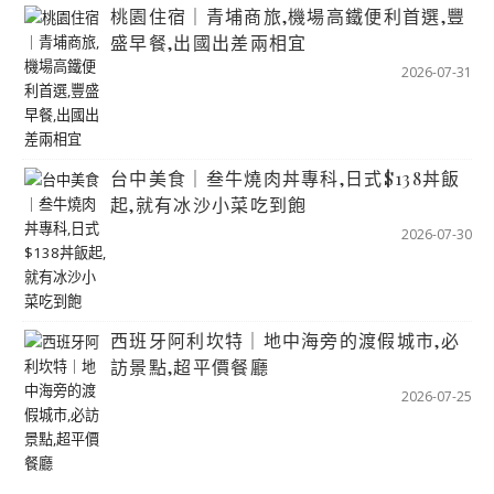
桃園住宿｜青埔商旅,機場高鐵便利首選,豐
盛早餐,出國出差兩相宜
2026-07-31
台中美食｜叁牛燒肉丼專科,日式$138丼飯
起,就有冰沙小菜吃到飽
2026-07-30
西班牙阿利坎特｜地中海旁的渡假城市,必
訪景點,超平價餐廳
2026-07-25