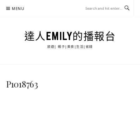
Skip
MENU
to
content
達人EMILY的播報台
旅遊| 親子|美食|生活|省錢
P1018763