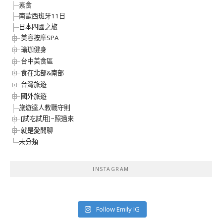
素食
南歐西班牙11日
日本四國之旅
美容按摩SPA
瑜珈健身
台中美食區
食在北部&南部
台灣旅遊
國外旅遊
旅遊達人教戰守則
[試吃試用]~照過來
就是愛閒聊
未分類
INSTAGRAM
Follow Emily IG