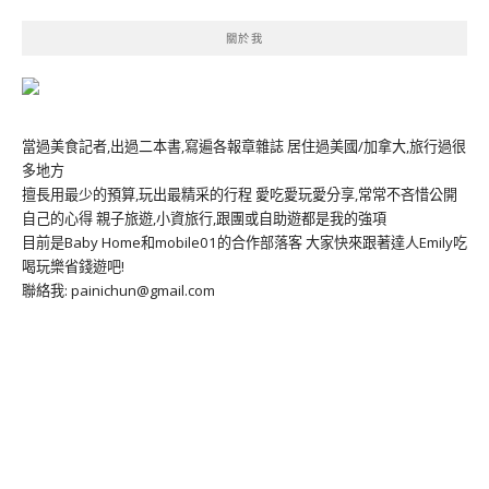
關於我
當過美食記者,出過二本書,寫遍各報章雜誌 居住過美國/加拿大,旅行過很
多地方
擅長用最少的預算,玩出最精采的行程 愛吃愛玩愛分享,常常不吝惜公開
自己的心得 親子旅遊,小資旅行,跟團或自助遊都是我的強項
目前是Baby Home和mobile01的合作部落客 大家快來跟著達人Emily吃
喝玩樂省錢遊吧!
聯絡我: painichun@gmail.com