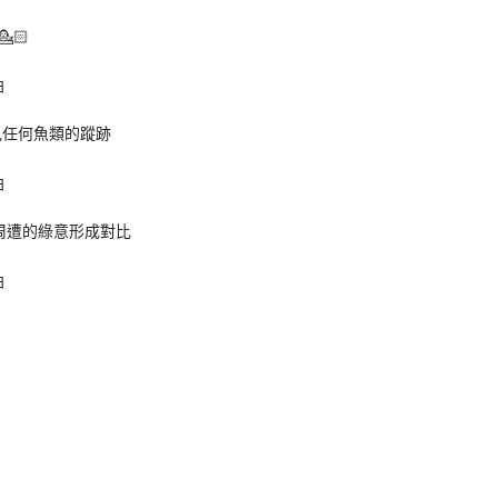
🏻
見任何魚類的蹤跡
周遭的綠意形成對比