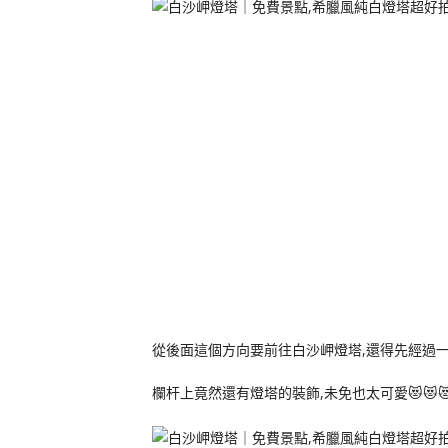
從後面這個方向要前往白沙岬燈塔,還得先經過
欄杆上竟然還有燈塔的裝飾,未免也太可愛😻😻