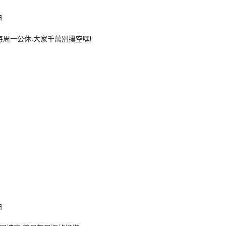
每周一公休,大家千萬別撲空嘿!