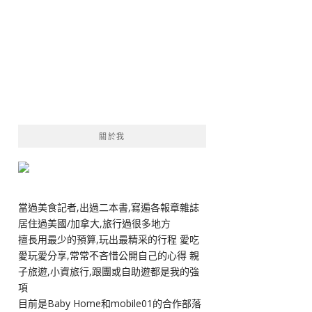
關於我
當過美食記者,出過二本書,寫遍各報章雜誌
居住過美國/加拿大,旅行過很多地方
擅長用最少的預算,玩出最精采的行程 愛吃
愛玩愛分享,常常不吝惜公開自己的心得 親
子旅遊,小資旅行,跟團或自助遊都是我的強
項
目前是Baby Home和mobile01的合作部落