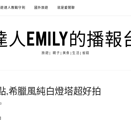
旅遊達人教戰守則
國外旅遊
就是愛閒聊
達人EMILY的播報
旅遊| 親子|美食|生活|省錢
點,希臘風純白燈塔超好拍
0