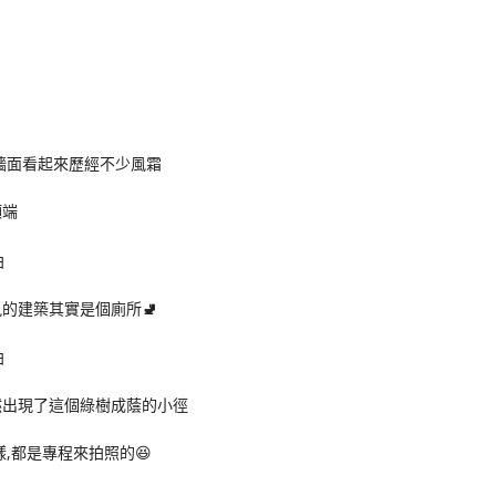
牆面看起來歷經不少風霜
頂端
風的建築其實是個廁所
🚽
然出現了這個綠樹成蔭的小徑
,都是專程來拍照的😆