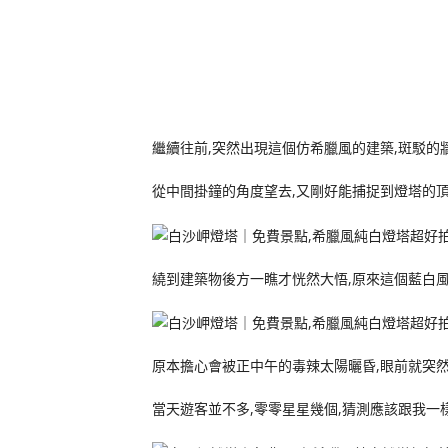
繼續往前,突然出現這個仿希臘風的建築,斑駁的
從中間掛鐘的角度望去,又剛好能捕捉到燈塔的
繞到建築物後方一瞧才恍然大悟,原來這個藍白
原本擔心會被正中午的毒辣太陽曬昏,眼前就突
當天遊客並不多,零零星星幾個,猜測應該跟我一樣