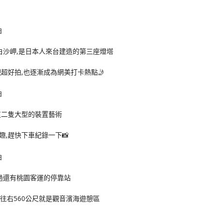
的白沙岬,是日本人來台建造的第三座燈塔
超好拍,也逐漸成為網美打卡熱點🤳
這二隻大型的裝置藝術
,趕快下車紀錄一下📸
過還有桃園客運的停靠站
,往右560公尺就是觀音濱海遊憩區