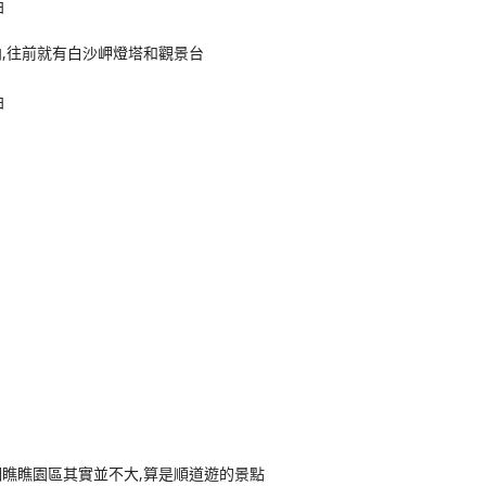
,往前就有白沙岬燈塔和觀景台
細瞧瞧園區其實並不大,算是順道遊的景點