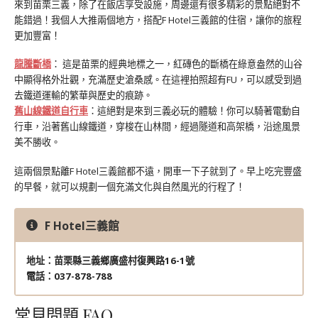
來到苗栗三義，除了在飯店享受設施，周邊還有很多精彩的景點絕對不
能錯過！我個人大推兩個地方，搭配F Hotel三義館的住宿，讓你的旅程
更加豐富！
龍騰斷橋
： 這是苗栗的經典地標之一，紅磚色的斷橋在綠意盎然的山谷
中顯得格外壯觀，充滿歷史滄桑感。在這裡拍照超有FU，可以感受到過
去鐵道運輸的繁華與歷史的痕跡。
舊山線鐵道自行車
：這絕對是來到三義必玩的體驗！你可以騎著電動自
行車，沿著舊山線鐵道，穿梭在山林間，經過隧道和高架橋，沿途風景
美不勝收。
這兩個景點離F Hotel三義館都不遠，開車一下子就到了。早上吃完豐盛
的早餐，就可以規劃一個充滿文化與自然風光的行程了！
F Hotel三義館
地址：苗栗縣三義鄉廣盛村復興路16-1號
電話：037-878-788
常見問題 FAQ