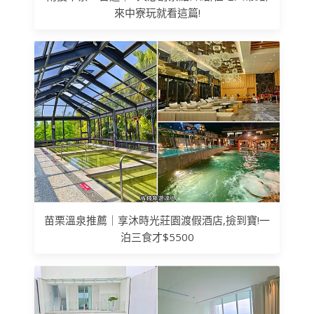
來中寮玩就看這篇!
苗栗溫泉推薦｜享沐時光莊園渡假酒店,撿到寶!一
泊三食才$5500