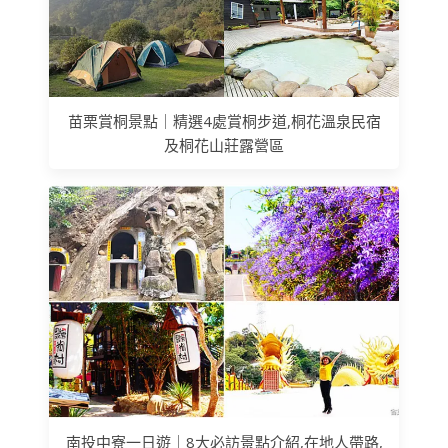
苗栗賞桐景點｜精選4處賞桐步道,桐花溫泉民宿
及桐花山莊露營區
南投中寮一日遊｜8大必訪景點介紹,在地人帶路,