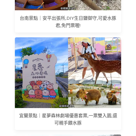
台南景點｜安平出張所,DIY生日鹽御守,可愛水豚
君,免門票喔!
宜蘭景點｜星夢森林劇場優惠套票,一票雙入園,還
可親手餵水豚