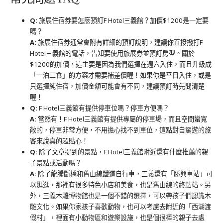
Q:
旅展住宿券要怎麼預訂F Hotel三義館？加價$1200是一定要
嗎？
A:
旅展住宿券通常會附有詳細的預訂說明，建議你直接撥打F
Hotel三義館的電話，告知要使用旅展券並預訂房型。關於
$1200的加價，這主要是因為我們選擇在週六入住，而且升級成
「一泊二食」的方案才需要補差價喔！如果你是平日入住，或是
只選擇純住宿，加價金額可能會有不同，建議預訂時先問清楚
喔！
Q:
F Hotel三義館有提供停車位嗎？停車方便嗎？
A:
當然有！F Hotel三義館有提供專屬的停車場，而且空間蠻寬
敞的，停車非常方便，不用擔心找不到車位，這點對自駕遊的旅
客來說真的超貼心！
Q:
除了文章提到的景點，F Hotel三義館附近還有什麼推薦的親
子景點或活動嗎？
A:
除了龍騰斷橋和舊山線鐵道自行車，三義還有「勝興車站」可
以逛逛，那裡有很多特色小店和美食，也是舊山線的終點站。另
外，三義木雕博物館也是一個不錯的選擇，可以帶孩子們認識木
雕文化。如果你家孩子喜歡動物，也可以考慮去附近的「西湖渡
假村」，裡面有小動物區和遊樂設施，也是個很棒的親子去處