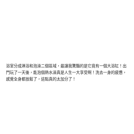
浴室分成淋浴和泡澡二個區域，最讓我驚豔的是它竟有一個大浴缸！出
門玩了一天後，能泡個熱水澡真是人生一大享受啊！洗去一身的疲憊，
感覺全身都放鬆了，這點真的太加分了！