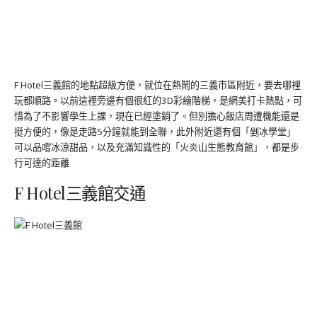
F Hotel三義館的地點超級方便，就位在熱鬧的三義市區附近，要去哪裡
玩都順路。以前這裡旁邊有個很紅的3D彩繪階梯，是網美打卡熱點，可
惜為了不影響學生上課，現在已經塗銷了。但別擔心飯店周遭機能還是
挺方便的，像是走路5分鐘就能到全聯，此外附近還有個「剉冰學堂」
可以品嚐冰涼甜品，以及充滿知識性的「火炎山生態教育館」，都是步
行可達的距離
F Hotel三義館交通