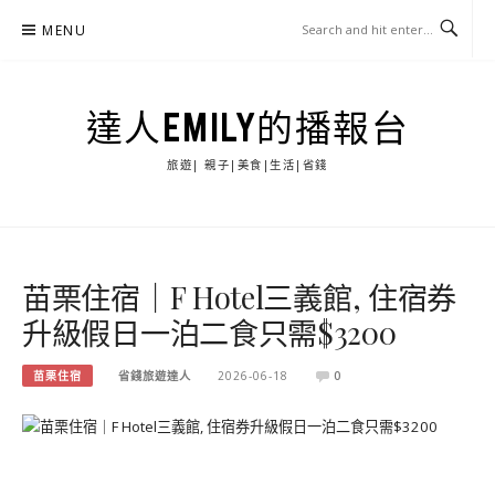
Skip
MENU
to
content
達人EMILY的播報台
旅遊| 親子|美食|生活|省錢
苗栗住宿｜F Hotel三義館, 住宿券
升級假日一泊二食只需$3200
苗栗住宿
省錢旅遊達人
2026-06-18
0