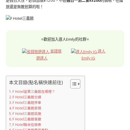
是假日入住，必須加價$1200，不過
假日一泊二食$3200
的價格，在國
旅還是無敵划算的啦！
⭐歡迎加入達人Emily的社群⭐
省錢旅
達人
遊達人
Emily IG
本文目錄(點名稱快速前往)
F Hotel苗栗三義館在哪裡？
F Hotel三義館交通
F Hotel三義館停車
F Hotel三義館房間
F Hotel三義館設施
F Hotel三義館餐廳
F Hotel聯合住宿券
F Hotel三義館周邊景點