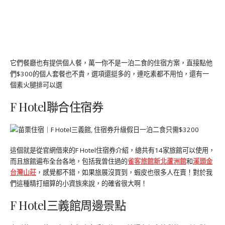
它們餐廳也有提供個人餐，萬一你不是一泊二食的住宿方案，直接點他
們$300的個人套餐也不貴，選項還挺多的，連吃素都不用怕，還有一
個素火腿排可以選
F Hotel聯合住宿券
這個就是從官網借來的F Hotel住宿券介紹，總共有14家旅館可以使用，
而且旅館遍布全台各地，包括我曾住過的
雀客旅館新北蘆洲館
和
溪頭金
台灣山莊
，感覺都不錯，如果旅展沒買到，蝦皮也很多人在賣！對於我
們這種精打細算的小資族來說，的確省很大啊！
F Hotel三義館周邊景點