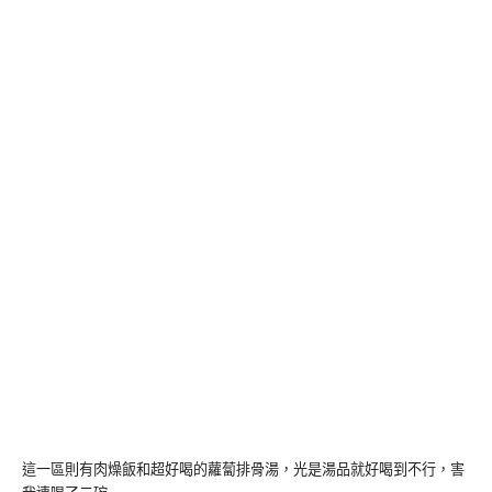
這一區則有肉燥飯和超好喝的蘿蔔排骨湯，光是湯品就好喝到不行，害