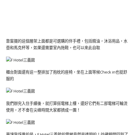
靠窗擺的這個層架上面都是可選購的伴手禮，包括精油，沐浴用品，水
壺和馬克杯等，如果還需要室內拖鞋，也可以來此自取
櫃台對面還有這一整排加了抱枕的座椅，坐在上面等候Check in也挺舒
服的
我們辦完入住手續後，就打算搭電梯上樓，還好它們有二部電梯可輪流
使用，才不會在尖峰時間大家都擠成一團！
更讓我訝異的是，F Hotel三義館的電梯竟然是透明的！彷彿瞬間回到了