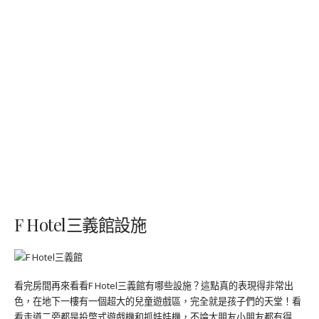
F Hotel三義館設施
看完房間再來看看F Hotel三義館有哪些設施？這點真的表現得非常出
色，在地下一樓有一個超大的兒童遊戲區，完全就是孩子們的天堂！看
看走道二旁都是投幣式遊戲機和抓娃娃機，不論大朋友小朋友都有得