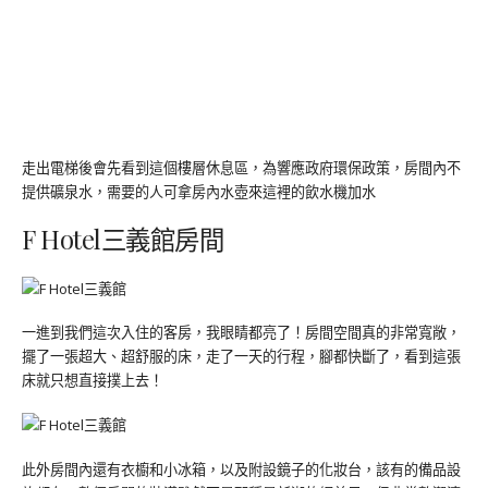
走出電梯後會先看到這個樓層休息區，為響應政府環保政策，房間內不
提供礦泉水，需要的人可拿房內水壺來這裡的飲水機加水
F Hotel三義館房間
一進到我們這次入住的客房，我眼睛都亮了！房間空間真的非常寬敞，
擺了一張超大、超舒服的床，走了一天的行程，腳都快斷了，看到這張
床就只想直接撲上去！
此外房間內還有衣櫥和小冰箱，以及附設鏡子的化妝台，該有的備品設