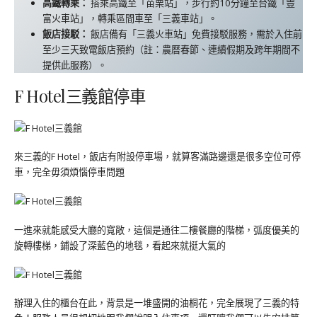
高鐵轉乘：
搭乘高鐵至「苗栗站」，步行約10分鐘至台鐵「豐
富火車站」，轉乘區間車至「三義車站」。
飯店接駁：
飯店備有「三義火車站」免費接駁服務，需於入住前
至少三天致電飯店預約（註：農曆春節、連續假期及跨年期間不
提供此服務）。
F Hotel三義館停車
來三義的F Hotel，飯店有附設停車場，就算客滿路邊還是很多空位可停
車，完全毋須煩惱停車問題
一進來就能感受大廳的寬敞，這個是通往二樓餐廳的階梯，弧度優美的
旋轉樓梯，鋪設了深藍色的地毯，看起來就挺大氣的
辦理入住的櫃台在此，背景是一堆盛開的油桐花，完全展現了三義的特