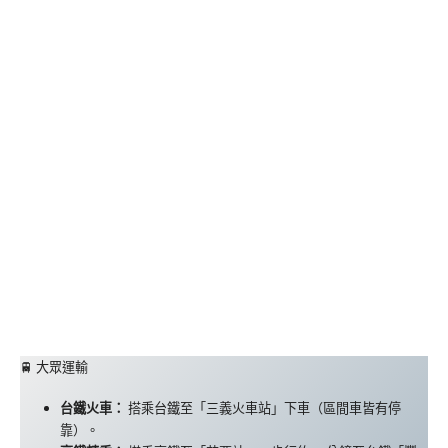
🚆 大眾運輸
台鐵火車：
搭乘台鐵至「三義火車站」下車（區間車皆有停
靠）。