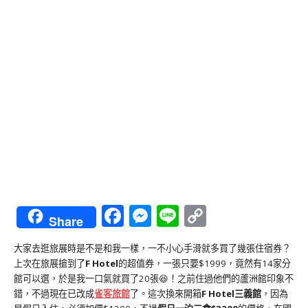
Facebook
Messenger
Line
Copy
Share
Link
大家去逛旅展時是不是和我一樣，一不小心手滑就多買了幾張住宿券？
上次在旅展搶到了
F Hotel
的超值券，一張只要$1999，竟然有14家分
館可以選，於是我一口氣就買了20張😆！之前住過他們的蘆洲館印象不
錯，不過現在已改成
雀客旅館
了。這次換來開箱
F Hotel三義館
，因為