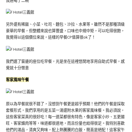
我連喝了二碗
另外還有稀飯、小菜、吐司、麵包、沙拉、水果等。雖然不是那種頂級
豪華的早餐，但整體來說也算豐盛，口味也中規中矩，可以吃得很飽，
我覺得以這個價位來說，這樣的早餐CP值算很ok了！
我們選了窗邊的座位吃早餐，光是坐在這裡悠閒地享用自助式早餐，感
覺就十分愜意
客家風味午餐
原以為早餐就很不錯了，沒想到午餐更是超乎預期！他們的午餐是採取
套餐形式，我們享用的是五菜一湯還附水果的客家風味餐。我必須說，
這些客家菜真的很好吃！每一道菜都很有特色，像是客家小炒、五更腸
旺、客家爌肉等等，味道都很道地，而且份量也給得很足。我特別喜歡
他們的湯品，清爽又夠味，配上熱騰騰的白飯，簡直是絕配！這客家午