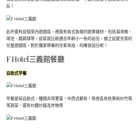
玩！
此外還有這個室內遊戲區，裡面有各式各樣的遊樂器材，包括溜滑梯、
球池、跳跳球等，這區就比較適合年齡小一些的幼兒，總之這麼完善的
兒童遊戲區，對於攜家帶眷的住客來說，的確很加分呢！
F Hotel三義館餐廳
自助式早餐
早餐是採自助式，種類非常豐富，中西式都有！熟食區有秋葵和炒竹筍
等蔬菜，還有炒麵炒飯及炸物等