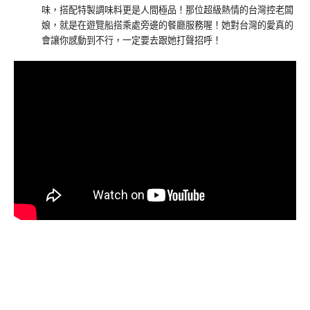
味，搭配特製調味料更是人間極品！那位超級熱情的台灣控老闆
娘，就是在遊覽船搭乘處旁邊的餐廳服務喔！她對台灣的愛真的
會讓你感動到不行，一定要去跟她打聲招呼！