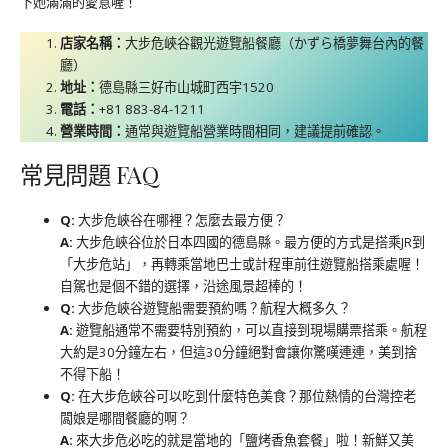
下她滿滿的愛意喔！
店家名稱：
大步危峽谷觀光遊覽船餐廳（かずら橋夢舞台內的餐
廳）
地址：
德島縣三好市山城町西宇1520
電話：
+81 883-84-1211
營業時間：
通常與遊覽船營業時間相同，建議提前確認。
常見問題 FAQ
Q:
大步危峽谷在哪裡？怎麼去最方便？
A:
大步危峽谷位於日本四國的德島縣。最方便的方式是搭乘JR到
「大步危站」，再轉乘當地巴士或計程車前往遊覽船搭乘處喔！
自駕也是個不錯的選擇，沿途風景超棒的！
Q:
大步危峽谷遊覽船需要預約嗎？航程大概多久？
A:
遊覽船通常不需要特別預約，可以直接到現場購票搭乘。航程
大約是30分鐘左右，但這30分鐘絕對會讓你驚嘆連連，美到捨
不得下船！
Q:
在大步危峽谷可以吃到什麼特色美食？那位熱情的台灣控老
闆娘是哪間餐廳的啊？
A:
來大步危必吃的就是當地的「鹽烤香魚套餐」啦！新鮮又美