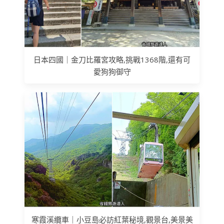
日本四國｜金刀比羅宮攻略,挑戰1368階,還有可
愛狗狗御守
寒霞溪纜車｜小豆島必訪紅葉秘境,觀景台,美景美