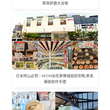
景與舒適大浴場
日本岡山必買｜AEON永旺夢樂城逛街攻略,美食,
藥妝和伴手禮