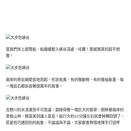
當我們坐上遊覽船，船緩緩駛入峽谷深處，哇賽！那感覺真的超乎想
像！
兩岸的奇岩峭壁拔地而起，形狀各異，有的像動物，有的像抽象畫，每
一塊岩石都訴說著億萬年的故事。
吉野川的水清澈到不可思議，碧綠得像一塊巨大的翡翠，倒映著兩岸的
翠綠山林，簡直美到讓人窒息！船行大約30分鐘左右就會掉轉回頭了，
若是恰巧遇到別的船隻，不論識與不識，大家都會熱情地揮手打招呼