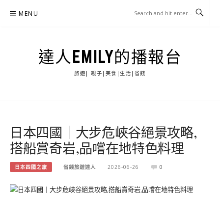
Skip
MENU
to
content
達人EMILY的播報台
旅遊| 親子|美食|生活|省錢
日本四國｜大步危峽谷絕景攻略,
搭船賞奇岩,品嚐在地特色料理
日本四國之旅
省錢旅遊達人
2026-06-26
0