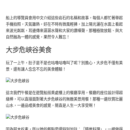
船上的導覽員會用中文介紹這些岩石的名稱和故事，每個人都忙著舉起
手機拍照，天氣雖熱，好在不時有微風輕拂，加上陽光灑在水面上看起
來波光粼粼，耳邊傳來潺潺水聲和大家的讚嘆聲，那種極致放鬆、與大
自然融為一體的感覺，果然令人難忘！
大步危峽谷美食
玩了一上午，肚子是不是也咕嚕咕嚕叫了呢？別擔心，大步危不僅有美
景，還有讓人念念不忘的美食體驗！
這次我們午餐是在遊覽船搭乘處樓上的餐廳享用，餐廳的座位設計得超
級棒，可以直接面對著大步危峽谷的無敵美景用餐！那種一邊欣賞壯麗
山水，一邊品嚐美食的感覺，簡直是人生一大享受啊！
因為阿木吃素，所以她的餐點旁還特別加註：「精進料理」，一樣做得