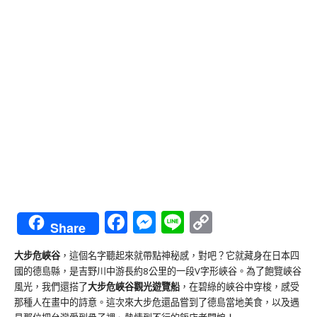
Facebook
Messenger
Line
Copy
Share
Link
大步危峽谷
，這個名字聽起來就帶點神秘感，對吧？它就藏身在日本四
國的德島縣，是吉野川中游長約8公里的一段V字形峽谷。為了飽覽峽谷
風光，我們還搭了
大步危峽谷觀光遊覽船
，在碧綠的峽谷中穿梭，感受
那種人在畫中的詩意。這次來大步危還品嘗到了德島當地美食，以及遇