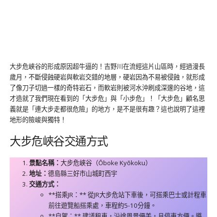
大步危峽谷的形成原因超牛逼的！吉野川在流經這片山區時，經過漫長
歲月，不斷侵蝕硬岩與軟岩交錯的地層，硬岩因為不易被侵蝕，就形成
了像刀子切過一樣的奇特岩石，而軟岩則被河水沖刷成深邃的谷地，這
才造就了我們現在看到的「大步危」與「小步危」！「大步危」顧名思
義就是「連大步走都很危險」的地方，是不是很有趣？這也說明了這裡
地形的險峻與獨特！
大步危峽谷交通方式
景點名稱：
大步危峽谷（Ōboke Kyōkoku）
地址：
德島縣三好市山城町西宇
交通方式：
**搭乘JR：** 從JR大步危站下車後，可搭乘巴士或計程車
前往遊覽船搭乘處，車程約5-10分鐘。
**自駕：** 建議租車，沿途風景優美，且停車方便。導