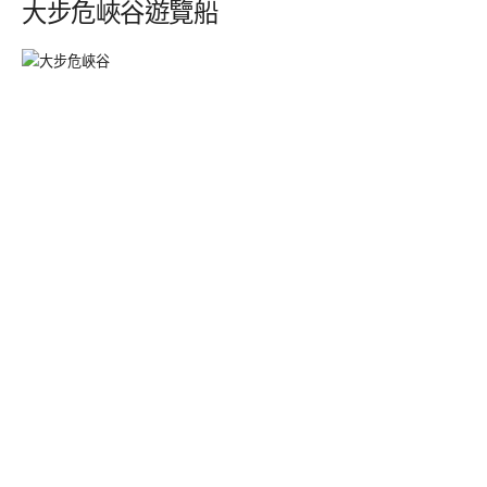
大步危峽谷遊覽船