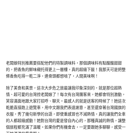
老闆娘特別推薦要搭配他們的特製調味料，那個調味料有點酸酸甜甜
的，把香魚的鮮味襯托得更上一層樓，真的超級下飯！我那天可是把整
條香魚吃得一乾二淨，連骨頭都想啃了，人間美味啊！
除了美食和美景，這次大步危之旅最讓我印象深刻的，就是那位超熱
情、超可愛的台灣控老闆娘了！每次有台灣團客來，她都會特別激動，
笑容滿面地跟大家打招呼、聊天。最感人的就是送客的時候了！她這次
乾脆直接跑上遊覽車，用中文跟我們表達謝意，甚至還穿著台灣國旗的
衣服，秀了幾句新學的台語，即使重感冒也不減熱情，真的讓我們全車
的人都超級感動！她對台灣的愛是發自內心的，那種真誠的熱情，讓整
個旅程都充滿了溫暖。如果你們有機會去，一定要跟她多聊聊，感受一