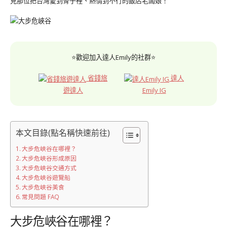
見那位把台灣愛到骨子裡、熱情到不行的飯店老闆娘！
⭐歡迎加入達人Emily的社群⭐
省錢旅
達人
遊達人
Emily IG
本文目錄(點名稱快速前往)
大步危峽谷在哪裡？
大步危峽谷形成原因
大步危峽谷交通方式
大步危峽谷遊覽船
大步危峽谷美食
常見問題 FAQ
大步危峽谷在哪裡？