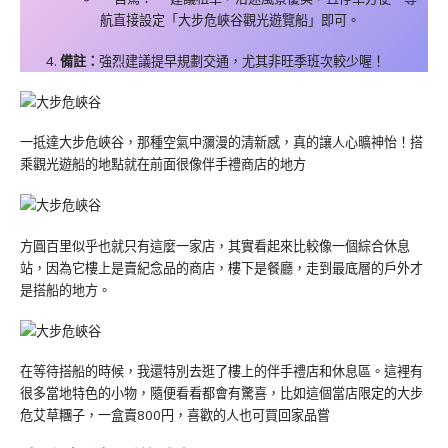
航直接設定「大步危峽谷觀光遊覽船」即可。
備註：
強烈建議提早規劃交通，尤其非旺季班次較少喔！
一抵達大步危峽谷，那種空氣中瀰漫的清新感，真的讓人心曠神怡！搭
乘觀光遊船的地點就在前面很像伴手禮商店的地方
方圓百里似乎也就只有這麼一家店，其實看起來比較像一個綜合休息
站，因為它樓上是賣紀念品的商店，樓下是餐廳，走到最底層的戶外才
是搭船的地方。
在等待搭船的時候，我還特別去逛了樓上的伴手禮店和休息區。這裡有
很多當地特色的小物，隨便看看都會有驚喜，比如這個當店限定的大步
危艾草糰子，一盒賣800円，喜歡的人也可買回家品嘗