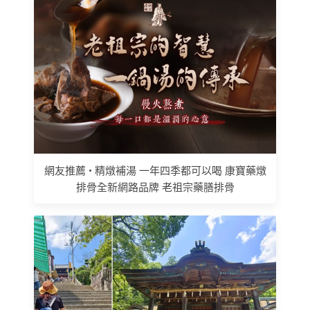
網友推薦 • 精燉補湯 一年四季都可以喝 康寶藥燉
排骨全新網路品牌 老祖宗藥膳排骨