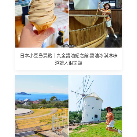
日本小豆島景點｜丸金醬油紀念館,醬油冰淇淋味
道讓人很驚豔