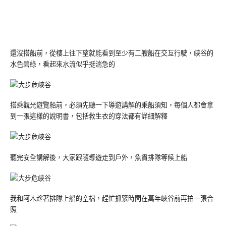
還沒搭船前，從樓上往下望就能看到至少有二艘船在交互行駛，峽谷的
水色碧綠，看起來水流似乎挺湍急的
搭乘觀光遊覽船前，必須先聽一下導遊講解的乘船須知，每個人都會拿
到一張這樣的說明書，包括救生衣的穿法都有詳細解釋
聽完安全講解後，大家跟隨導遊走到戶外，魚貫排隊等候上船
我和阿木趁著排隊上船的空檔，趕忙抓緊時間在萬年峽谷前再拍一張合
照