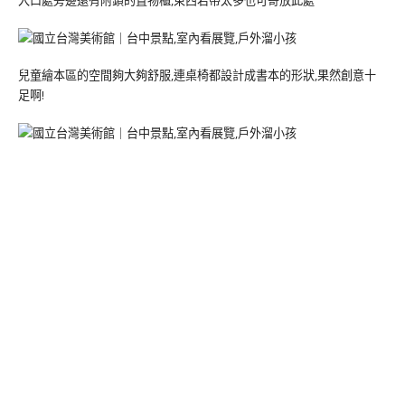
兒童繪本區的空間夠大夠舒服,連桌椅都設計成書本的形狀,果然創意十
足啊!