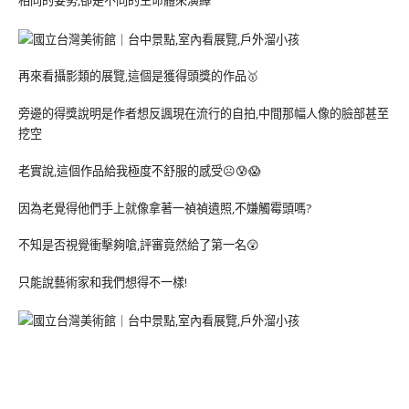
相同的姿勢,卻是不同的生命體來演繹
再來看攝影類的展覽,這個是獲得頭獎的作品🥇
旁邊的得獎說明是作者想反諷現在流行的自拍,中間那幅人像的臉部甚至
挖空
老實說,這個作品給我極度不舒服的感受☹️😰😱
因為老覺得他們手上就像拿著一禎禎遺照,不嫌觸霉頭嗎?
不知是否視覺衝擊夠嗆,評審竟然給了第一名😲
只能說藝術家和我們想得不一樣!