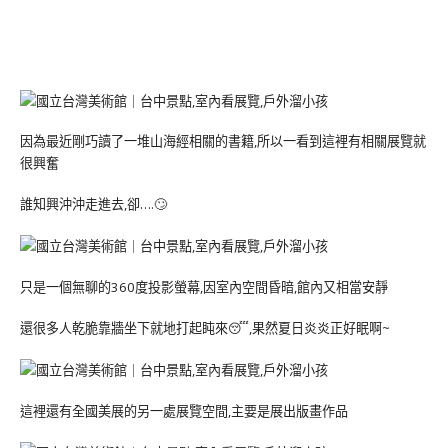
因為最近剛巧讀了一堆山海經相關的書籍,所以一看到這裡有相關展覽就
很興奮
誰知興沖沖走進去,卻….🙄
只是一個無聊的360度投影螢幕,因室內空間昏暗,館內又相當安靜
還很多人乾脆靠牆坐下就地打起盹來😴,果然夏日炎炎正好眠啊~
這裡還有全國美展的另一處展覽空間,主要是展出版畫作品