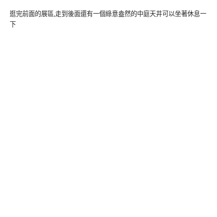
逛完前面的展區,走到後面還有一個綠意盎然的中庭天井可以坐著休息一
下