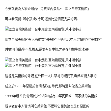
今天就要為大家介紹台中免費室內景點~「國立台灣美術館」
可以看展覽+溜小孩+吹冷氣,還有比這個更完美的嗎?
國立台灣美術館,有人簡稱為”國美館”,不過老台中人習慣叫它”美素館”
(中間那個術字不能捲舌,還要有台中腔,才是在地標準說法)🤣
這裡是美術館的外觀,在外圍一大片草地的襯托下,看起來挺大器的
成立於1988年原屬於台灣省政府時代,那時還叫做省立美術館
1999年精省後,隸屬於文化部並成為中華民國唯一國家級的美術館
所以老台中人習慣叫它美素館,不愛叫它國美館也是有原因的