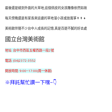
最後還是繞到外面的大草地,這個俏皮的女孩雕像依然如故
每天傍晚還是有家長來這邊的草地溜小孩或放風箏👨‍👨‍👧
美術館伴隨不少台中人成長的記憶,真是百遊不膩的好去處
國立台灣美術館
地址: 台中市西區五權西路一段2號
電話: (04)2372-3552
開放時間: 9:00~17:00(周一休館)
※拜託幫忙讚一下嘿~👇