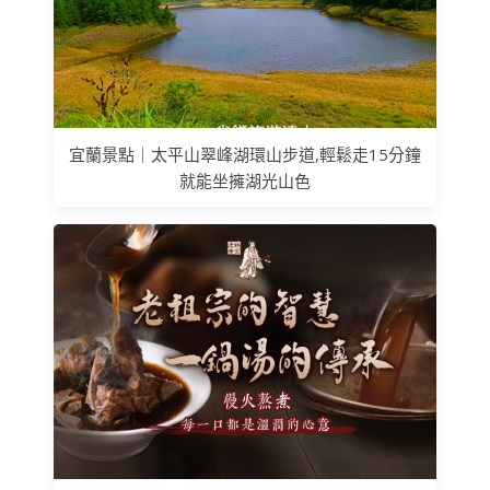
宜蘭景點｜太平山翠峰湖環山步道,輕鬆走15分鐘
就能坐擁湖光山色