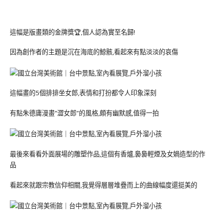
這幅是版畫類的金牌獎🏆,個人認為實至名歸!
因為創作者的主題是沉在海底的鯨骸,看起來有點淡淡的哀傷
這幅畫的5個排排坐女郎,表情和打扮都令人印象深刻
有點朱德庸漫畫”澀女郎”的風格,頗有幽默感,值得一拍
最後來看看外面展場的雕塑作品,這個有香爐,裊裊輕煙及女媧造型的作
品
看起來就跟宗教信仰相關,我覺得層層堆疊而上的曲線幅度還挺美的