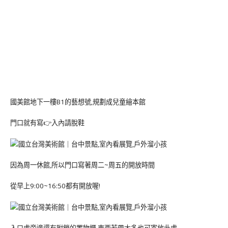
國美館地下一樓B1的藝想號,規劃成兒童繪本館
門口就有寫👉入內請脫鞋
因為周一休館,所以門口寫著周二~周五的開放時間
從早上9:00~16:50都有開放喔!
入口處旁邊還有附鎖的置物櫃,東西若帶太多也可寄放此處