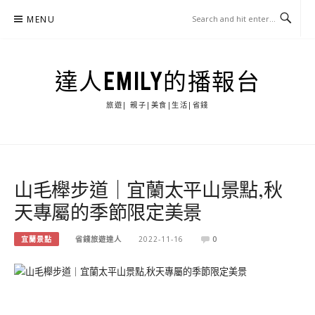
Skip
MENU
to
content
達人EMILY的播報台
旅遊| 親子|美食|生活|省錢
山毛櫸步道｜宜蘭太平山景點,秋
天專屬的季節限定美景
宜蘭景點
省錢旅遊達人
2022-11-16
0