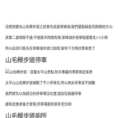
沒想到要去山毛櫸步道之前會先抵達翠峰湖,我們還狐疑是否跑錯地方🤔
其實二處相距不遠,不過那天時間有限,翠峰湖步道單程還要走2.5小時
所以此回只能先在翠峰湖步道口拍照,留待下次再欣賞美景了
山毛櫸步道停車
太平山山毛櫸步道規劃了不少停車位,所以來此停車並不困難
我們原先以為假日的停車場沒位置,提前在路邊停車
誰知走進來後才發現,停車場還有很多空位呢!
山毛櫸步道廁所