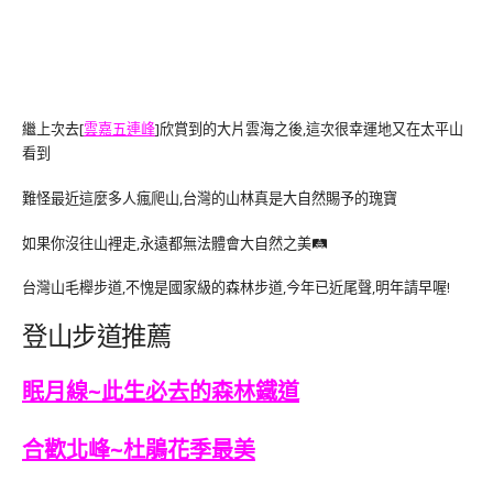
繼上次去[
雲嘉五連峰
]欣賞到的大片雲海之後,這次很幸運地又在太平山
看到
難怪最近這麼多人瘋爬山,台灣的山林真是大自然賜予的瑰寶
如果你沒往山裡走,永遠都無法體會大自然之美🛤
台灣山毛櫸步道,不愧是國家級的森林步道,今年已近尾聲,明年請早喔!
登山步道推薦
眠月線~此生必去的森林鐵道
合歡北峰~杜鵑花季最美