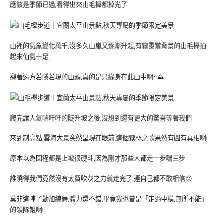
應該是季節已過,看得出來山毛櫸都掉光了
山裡的氣象變化萬千,沒多久山嵐又逐漸升起,有霧靄當背景的山毛櫸拍
起來仙氣十足
襯著遠方若隱若現的山頭,真的是只緣身在此山中啊~⛰
爬完讓人氣喘吁吁的陡升坡之後,沒想到還有更大的驚喜等著我們
來到制高點,雲海大景突然呈現在眼前,這個霧林之歌果然有圖有真相啊!
原本以為回程都是上坡很硬斗,因為剛才那些人都走一步喘三步
誰曉得我們竟然沒有太費吹灰之力就走完了,連自己都不敢相信😜
莫非這陣子勤加練舞,體力還不錯,畢竟我也曾是「走過中橫,無所不能」
的領隊姐啊!