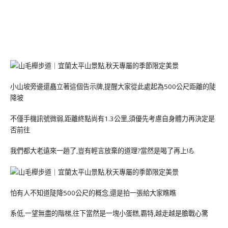
小山坡旁邊還矗立著這個告示牌,提醒大家從此處起為500公尺距離的陡
降坡
不僅手機訊號微弱,距離終點尚有1.3公里,須優先考慮自身體力再決定是
否前往
我們都大老遠來一趟了,豈有輕言放棄的道理?當然是喝了再上!💪
怕有人不知道陡降500公尺的概念,還是拍一張給大家瞧瞧
系低,一望無盡的階梯,往下當然是一塊小蛋糕,霸特,越走越是膽戰心驚