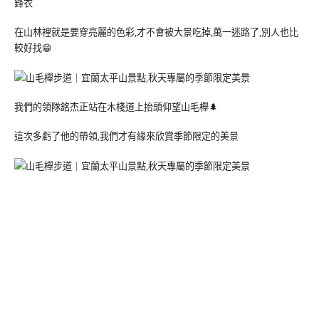
鋒衣
在山林裡就是要穿亮麗的色彩,才不會被大景吃掉,萬一迷路了,別人也比
較好找😁
我們的領隊銘杰正站在木棧道上抬頭仰望山毛櫸🌲
這次多虧了他的帶領,我們才有緣來欣賞季節限定的美景