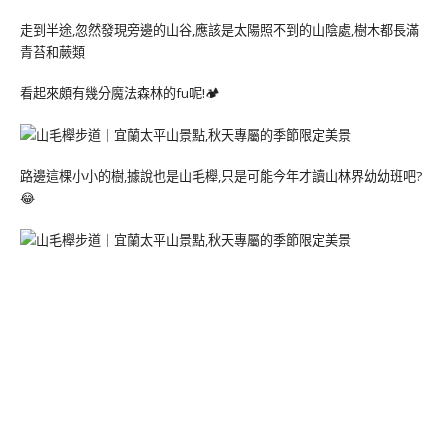
走到半途,忽然發現旁邊的山谷,應該是太陽照不到的山陰處,樹木都長滿
青苔和蕨類
看起來頗有幾分魔法森林的fu呢!🏕
路邊這棵小小的樹,據說也是山毛櫸,只是可能今年才讀山林界幼幼班吧?
😂