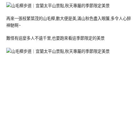
再來一張枝繁葉茂的山毛櫸,數大便是美,滿山秋色盡入眼簾,多令人心醉
神馳啊~
難怪有這麼多人不遠千里,也要跑來看這季節限定的美景