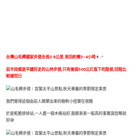
台灣山毛櫸國家步道全長3.8公里,來回約需3~4小時
👩‍🦯
前半段都是平緩好走的山林步道,只有後面500公尺直下的陡坡,回程比
較硬而已
我們覺得這個由前人開墾出來的樹幹小徑實在很酷
於是乾脆排排站,一人選一個木樁站好,我跟弟弟一般高的事實請忽略就
好😅