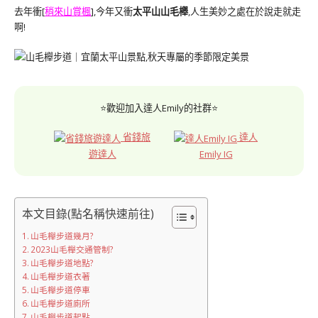
去年衝[
稍來山賞楓
],今年又衝
太平山山毛櫸
,人生美妙之處在於說走就走
啊!
⭐歡迎加入達人Emily的社群⭐
省錢旅
達人
遊達人
Emily IG
本文目錄(點名稱快速前往)
山毛櫸步道幾月?
2023山毛櫸交通管制?
山毛櫸步道地點?
山毛櫸步道衣著
山毛櫸步道停車
山毛櫸步道廁所
山毛櫸步道起點