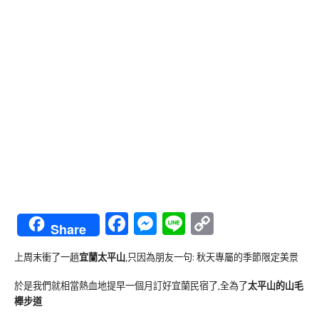
Facebook
Messenger
Line
Copy
Share
Link
上周末衝了一趟
宜蘭太平山
,只因為朋友一句: 秋天專屬的季節限定美景
於是我們就相當熱血地提早一個月訂好宜蘭民宿了,全為了
太平山的山毛
櫸步道