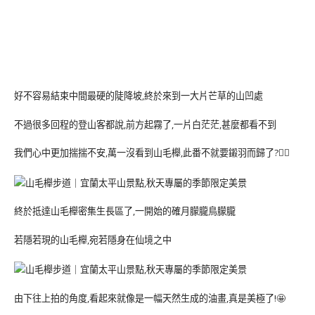
好不容易結束中間最硬的陡降坡,終於來到一大片芒草的山凹處
不過很多回程的登山客都說,前方起霧了,一片白茫茫,甚麼都看不到
我們心中更加揣揣不安,萬一沒看到山毛櫸,此番不就要鎩羽而歸了?🤷‍♀️
終於抵達山毛櫸密集生長區了,一開始的確月朦朧鳥朦朧
若隱若現的山毛櫸,宛若隱身在仙境之中
由下往上拍的角度,看起來就像是一幅天然生成的油畫,真是美極了!🤩