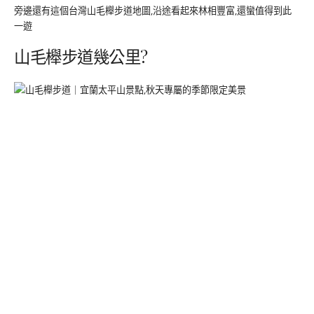
旁邊還有這個台灣山毛櫸步道地圖,沿途看起來林相豐富,還蠻值得到此
一遊
山毛櫸步道幾公里?