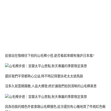
這張站在階梯往下拍的山毛櫸小徑,是否看起來頗有幾許日本風?
還好我們平常都熱心公益,時不時記得要扶老太太過馬路
沒多久就雲開霧散,人品大爆發,終於讓我們拍到清晰的山毛櫸美景
因為怕我的橘色外套會跟山毛櫸撞色,這次還別有心機地買了件桃紅色衝