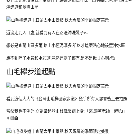
我們上完廁所後就開始健行了,路邊的指標牌除了山毛櫸步道還有通往望
洋步道和翠峰山屋
還沒走到入口處,就看到有人在路邊沖洗鞋子🥾
想必是宜蘭山區多雨,路上小徑泥濘多,所以才這麼貼心地設置沖水區
想不到除了水管和水龍頭,竟然連刷子都有,是不是揪甘心啊?🥰
山毛櫸步道起點
看到這個大大的《台灣山毛櫸國家步道》幾乎所有人都會衝上去拍照
當然我也不例外,立刻舉起登山杖職業病上身:「來,跟著老師一起唸!」
👩🏻‍🏫