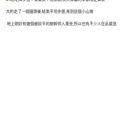
大約走了一個鐘頭後,結束平坦步道,來到這個小山坡
地上剛好有幾個被砍平的樹幹供人乘坐,所以也有不少人在此歇息