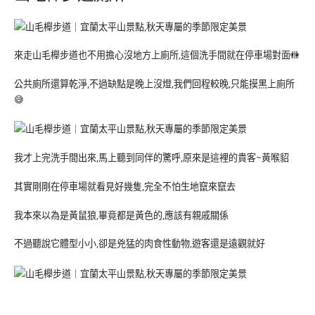
來走山毛櫸步道也不用擔心沒地方上廁所,這個洗手間就在停車場對面🚻
公共廁所還算乾淨,不過缺點是晚上沒燈,我們回程較晚,只能摸黑上廁所
😅
我才上完洗手間出來,馬上聽到同伴的驚呼,原來是這裡的貴客~黃喉貂
其實剛剛在停車場就看見好幾隻,完全不怕生地竄來竄去
我本來以為是黃鼠狼,畢竟都是黃色的,應該有親戚關係
不過聽說它體型小小,卻是兇猛的肉食性動物,遊客還是遠觀就好