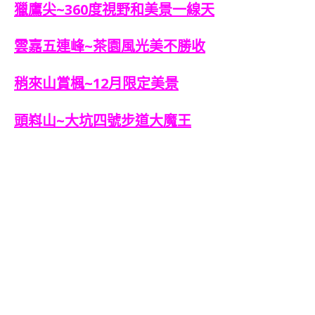
獵鷹尖~360度視野和美景一線天
雲嘉五連峰~茶園風光美不勝收
稍來山賞楓~12月限定美景
頭嵙山~大坑四號步道大魔王