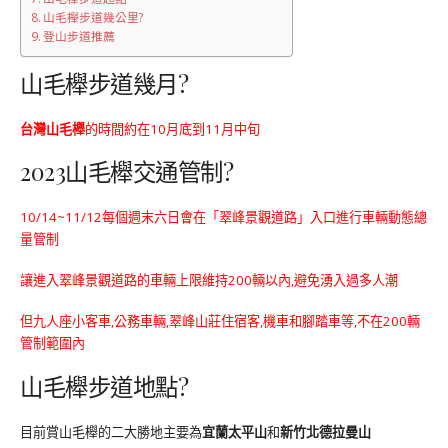
山毛櫸步道幾公里?
登山步道推薦
山毛櫸步道幾月?
台灣山毛櫸
的時間約在10月底到11月中旬
2023山毛櫸交通管制?
10/14~11/12每個週末六日會在「翠峰景觀道路」入口進行車輛動態總
量管制
讓進入翠峰景觀道路的車輛上限維持200輛以內,避免湧入過多人潮
但九人座小客車,公務車輛,翠峰山莊住宿客,機車和腳踏車等,不在200輛
管制範圍內
山毛櫸步道地點?
目前賞山毛櫸的二大勝地主要為
宜蘭太平山
和
新竹北德拉曼山