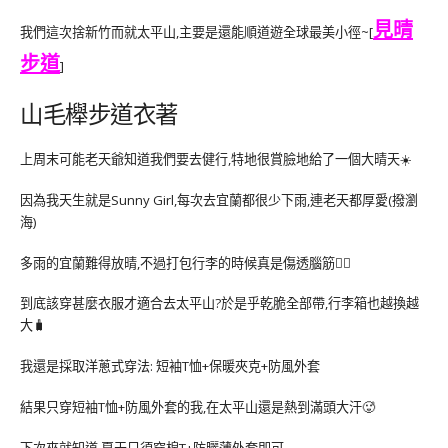
見晴
我們這次捨新竹而就太平山,主要是還能順道遊全球最美小徑~[
步道
]
山毛櫸步道衣著
上周末可能老天爺知道我們要去健行,特地很賞臉地給了一個大晴天☀️
因為我天生就是Sunny Girl,每次去宜蘭都很少下雨,連老天都厚愛(撥瀏
海)
多雨的宜蘭難得放晴,不過打包行李的時候真是傷透腦筋🤦‍♀️
到底該穿甚麼衣服才適合去太平山?於是乎乾脆全部帶,行李箱也越換越
大🧳
我還是採取洋蔥式穿法: 短袖T恤+保暖夾克+防風外套
結果只穿短袖T恤+防風外套的我,在太平山還是熱到滿頭大汗🥵
下次來就知道,夏天只須穿棉T+防曬薄外套即可