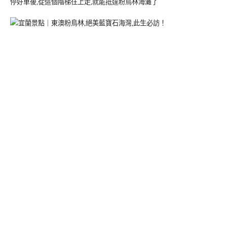
停好車後,從這個階梯往上走,就能抵達粉鳥林海灘了