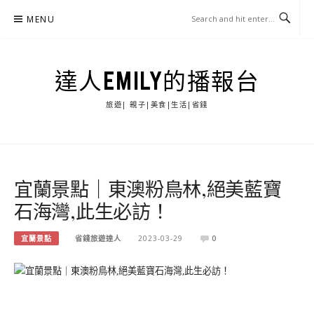
Skip
MENU
to
content
達人EMILY的播報台
旅遊| 親子|美食|生活|省錢
宜蘭景點｜東澳粉鳥林,絕美藍寶
石海灣,此生必訪！
宜蘭景點
省錢旅遊達人
2023-03-29
0