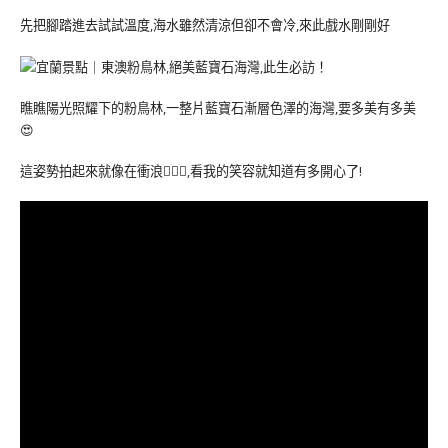
先把腳踏進去試試溫度,海水雖然清涼但卻不會冷,來此戲水剛剛好
瞧瞧陽光照耀下的粉鳥林,一整片藍寶石漸層色澤的海灣,要多美有多美
😍
這姿勢拍起來就像在衝浪🏄🏻‍♀️,看我的笑容就知道有多開心了!