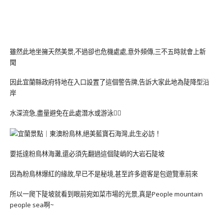
雖然此地坐擁天然美景,不過卻也危機處處,意外頻傳,三不五時就會上新
聞
因此宜蘭縣政府特地在入口設置了這個警告牌,告訴大家此地為陡降型沿
岸
水深流急,盡量避免在此處潛水或游泳🙅‍♀️
要抵達粉鳥林海灘,還必須先翻過這個陡峭的大岩石陡坡
因為粉鳥林爆紅的緣故,早已不是秘境,甚至許多遊客是包遊覽車前來
所以一爬下陡坡就看到眼前宛如菜市場的光景,真是People mountain
people sea啊~