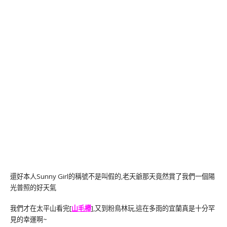
還好本人Sunny Girl的稱號不是叫假的,老天爺那天竟然賞了我們一個陽
光普照的好天氣
我們才在太平山看完[
山毛櫸
],又到粉鳥林玩,這在多雨的宜蘭真是十分罕
見的幸運啊~