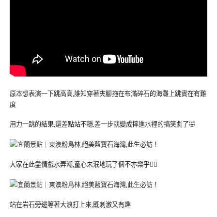
原本想表演一下跳高高,誰知穿著夾腳拖在布滿碎石的海灘上跳實在有難
度
用力一跳的結果,還差點站不穩,差一步就變成摔進水裡的搞笑劇了🤣
大家在此盡情戲水弄潮,童心未泯地玩了個不亦樂乎👯‍♂️
站在岩石旁邊等著大浪打上來,既刺激又有趣