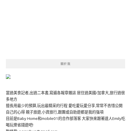
關於我
當過美食記者,出過二本書,寫遍各報章雜誌 居住過美國/加拿大,旅行過很
多地方
擅長用最少的預算,玩出最精采的行程 愛吃愛玩愛分享,常常不吝惜公開
自己的心得 親子旅遊,小資旅行,跟團或自助遊都是我的強項
目前是Baby Home和mobile01的合作部落客 大家快來跟著達人Emily吃
喝玩樂省錢遊吧!