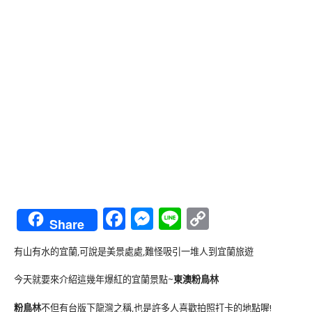
Facebook
Messenger
Line
Copy
Share
Link
有山有水的宜蘭,可說是美景處處,難怪吸引一堆人到宜蘭旅遊
今天就要來介紹這幾年爆紅的宜蘭景點~
東澳粉鳥林
粉鳥林
不但有台版下龍灣之稱,也是許多人喜歡拍照打卡的地點喔!