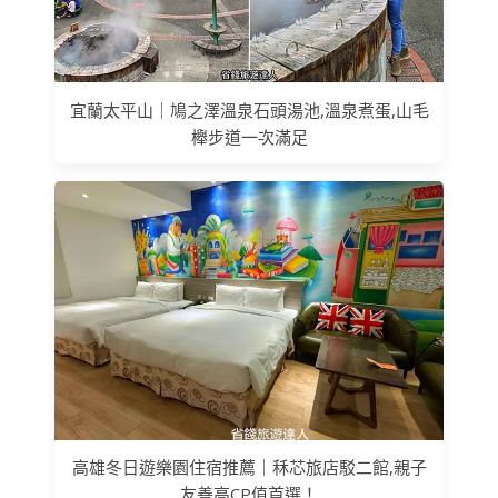
宜蘭太平山｜鳩之澤溫泉石頭湯池,溫泉煮蛋,山毛
櫸步道一次滿足
高雄冬日遊樂園住宿推薦｜秝芯旅店駁二館,親子
友善高CP值首選！