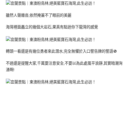
雖然人聲雜沓,依然掩蓋不了眼前的美麗
海灣裡面矗立的幾個大岩石,果真有點迷你下龍灣的感覺
轉頭一看還是有幾位勇者來此潛水,完全無懼於入口警告牌的警語🚫
不過還是提醒大家,千萬要注意安全,不要以為此處風平浪靜,其實暗潮洶
湧啊!