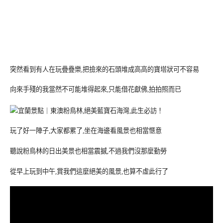
突然看到有人在玩疊疊樂,把撿來的石頭堆成高高的寶塔狀可不容易
向來手殘的我當然不可能堆得起來,只能借花獻佛,拍拍照而已
玩了好一陣子,大家都累了,坐在海邊看風景也相當愜意
聽說粉鳥林的日出美景也相當震撼,不過我們沒那麼勤勞
從早上玩到中午,賞我們這麼絕美的風景,也算不虛此行了