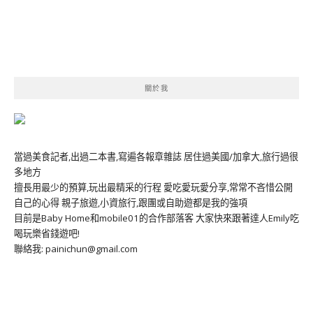
關於我
當過美食記者,出過二本書,寫遍各報章雜誌 居住過美國/加拿大,旅行過很
多地方
擅長用最少的預算,玩出最精采的行程 愛吃愛玩愛分享,常常不吝惜公開
自己的心得 親子旅遊,小資旅行,跟團或自助遊都是我的強項
目前是Baby Home和mobile01的合作部落客 大家快來跟著達人Emily吃
喝玩樂省錢遊吧!
聯絡我: painichun@gmail.com