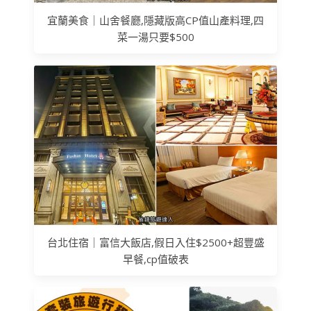
宜蘭美食｜山舍餐廳,隱藏版高CP值山產料理,四
菜一湯只要$500
台北住宿｜富信大飯店,假日入住$2500+超豐盛
早餐,cp值破表