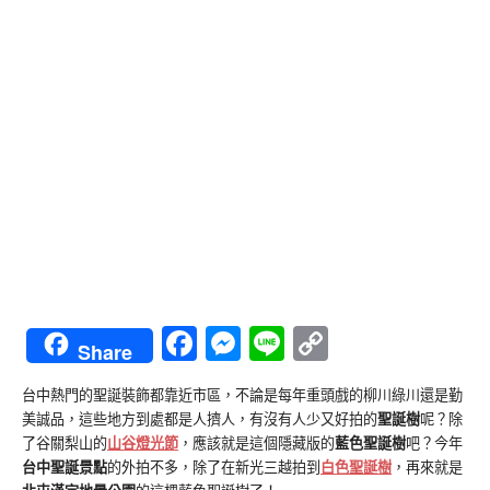
Facebook
Messenger
Line
Copy
Share
Link
台中熱門的聖誕裝飾都靠近市區，不論是每年重頭戲的柳川綠川還是勤
美誠品，這些地方到處都是人擠人，有沒有人少又好拍的
聖誕樹
呢？除
了谷關梨山的
山谷燈光節
，應該就是這個隱藏版的
藍色聖誕樹
吧？今年
台中聖誕景點
的外拍不多，除了在新光三越拍到
白色聖誕樹
，再來就是