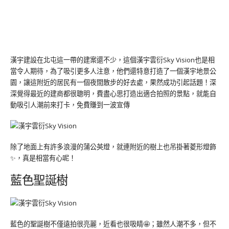
漢宇建設在北屯這一帶的建案還不少，這個漢宇雲衍Sky Vision也是相
當令人期待，為了吸引更多人注意，他們還特意打造了一個漢宇地景公
園，讓這附近的居民有一個夜間散步的好去處，果然成功引起話題！深
深覺得最近的建商都很聰明，費盡心思打造出適合拍照的景點，就能自
動吸引人潮前來打卡，免費賺到一波宣傳
除了地面上有許多浪漫的蒲公英燈，就連附近的樹上也吊掛著菱形燈飾
✨，真是相當有心呢！
藍色聖誕樹
藍色的聖誕樹不僅遠拍很亮麗，近看也很吸睛🤩；雖然人潮不多，但不