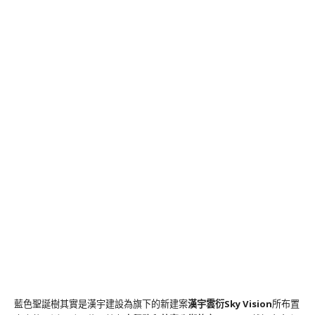
藍色聖誕樹其實是漢宇建設為旗下的新建案
漢宇雲衍Sky Vision
所布置