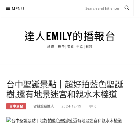
Skip
MENU
to
content
達人EMILY的播報台
旅遊| 親子|美食|生活|省錢
台中聖誕景點｜超好拍藍色聖誕
樹,還有地景迷宮和親水木棧道
台中景點
省錢旅遊達人
2024-12-19
0