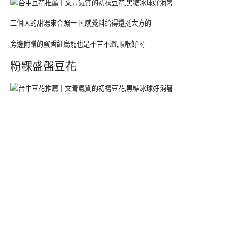
二個人的甜湯來合照一下,感覺料給得還挺大方的
旁邊附贈的蜜香紅烏龍也是不苦不澀,順喉好喝
粉粿盛盤豆花