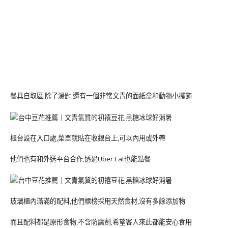
餐具自取區,除了湯匙,還有一個非常文青的面紙盒和動物小擺飾
櫃台設在入口處,菜單就貼在收銀台上,可以內用或外帶
他們也有和外送平台合作,透過Uber Eat也能點餐
玻璃櫃內滿滿的配料,他們標榜採用天然食材,沒有多餘添加物
而且配料都是原形食物,不含防腐劑,希望客人來此都能安心食用