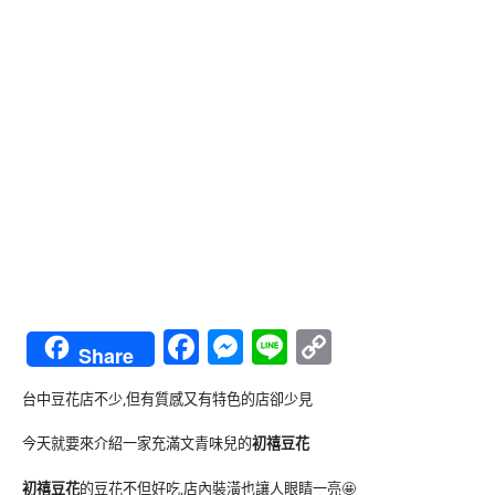
Facebook
Messenger
Line
Copy
Share
Link
台中豆花店不少,但有質感又有特色的店卻少見
今天就要來介紹一家充滿文青味兒的
初禧豆花
初禧豆花
的豆花不但好吃,店內裝潢也讓人眼睛一亮🤩