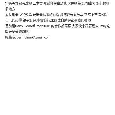
當過美食記者,出過二本書,寫遍各報章雜誌 居住過美國/加拿大,旅行過很
多地方
擅長用最少的預算,玩出最精采的行程 愛吃愛玩愛分享,常常不吝惜公開
自己的心得 親子旅遊,小資旅行,跟團或自助遊都是我的強項
目前是Baby Home和mobile01的合作部落客 大家快來跟著達人Emily吃
喝玩樂省錢遊吧!
聯絡我: painichun@gmail.com