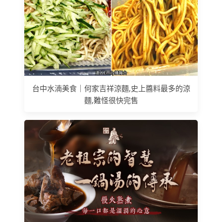
台中水湳美食｜何家吉祥涼麵,史上醬料最多的涼
麵,難怪很快完售