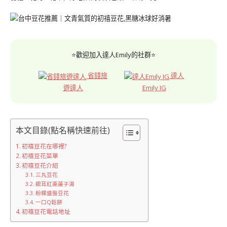
⭐歡迎加入達人Emily的社群⭐
省錢旅
達人
遊達人
Emily IG
本文目錄(點名稱快速前往)
初禧豆花在哪裡?
初禧豆花菜單
初禧豆花介紹
三丸豆花
銀耳紅棗蓮子湯
粉粿盛盤豆花
一口Q鬆餅
初禧豆花電話地址