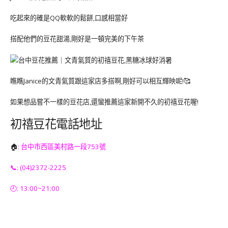
吃起來的確是QQ軟軟的鬆餅,口感相當好
搭配他們的豆花甜湯,剛好是一頓完美的下午茶
瞧瞧Janice的文青氣質跟這家店多搭啊,剛好可以相互輝映呢!🥰
如果想品嘗不一樣的豆花店,還蠻推薦這家新開不久的初禧豆花喔!
初禧豆花電話地址
🏠
: 台中市西區美村路一段753號
📞: (04)2372-2225
🕘: 13:00~21:00