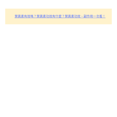
葉黃素有效嗎？葉黃素功效有什麼？葉黃素功效、副作用一次看！