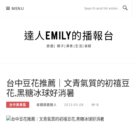
Skip
MENU
to
content
達人EMILY的播報台
旅遊| 親子|美食|生活|省錢
台中豆花推薦｜文青氣質的初禧豆
花,黑糖冰球好消暑
台中美食區
省錢旅遊達人
2023-05-08
0