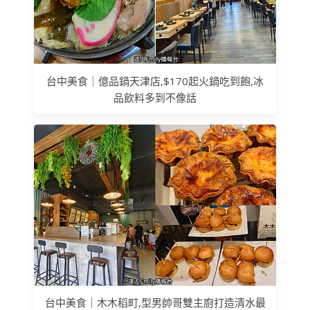
台中美食｜億品鍋天津店,$170起火鍋吃到飽,冰
品飲料多到不像話
台中美食｜木木稻町,型男帥哥雙主廚打造清水最