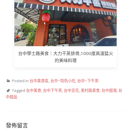
台中學士路美食｜大力干蒸排骨,1000度高溫猛火
的美味料理
Posted in
台中美食區
,
台中~特色小吃
,
台中~下午茶
Tagged
台中美食
,
台中下午茶
,
台中豆花
,
美村路美食
,
台中甜湯
,
台
中甜品
發佈留言