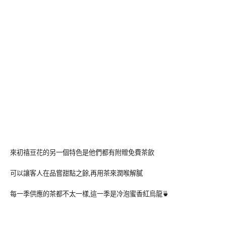
來初禧豆花的另一個特色是他們都有附贈免費茶飲
可以讓客人在品嘗甜點之餘,再用茶來潤喉解膩
每一季供應的茶都不太一樣,這一季是冷泡蜜香紅烏龍🍵