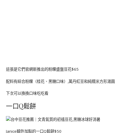
這張是它們官網新推出的粉粿盛盤豆花$65
配料有綜合粉粿（桂花、黑糖口味）,萬丹紅豆和純糯米方形湯圓
下次可以換換口味吃吃看
一口Q鬆餅
Janice額外加點的一口Q鬆餅$50