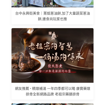
台中永興街美食｜菁姐蔥油餅,加了大量蔬菜蔥油
餅,連食尚玩家也推
網友推薦 • 精燉補湯 一年四季都可以喝 康寶藥燉
排骨全新網路品牌 老祖宗藥膳排骨