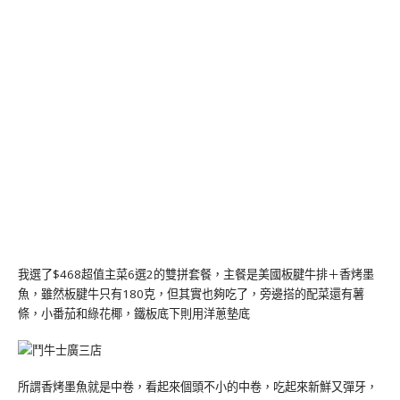
我選了$468超值主菜6選2的雙拼套餐，主餐是美國板腱牛排＋香烤墨
魚，雖然板腱牛只有180克，但其實也夠吃了，旁邊搭的配菜還有薯
條，小番茄和綠花椰，鐵板底下則用洋蔥墊底
所謂香烤墨魚就是中卷，看起來個頭不小的中卷，吃起來新鮮又彈牙，