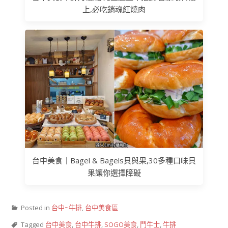
上,必吃銷魂紅燒肉
台中美食｜Bagel & Bagels貝與果,30多種口味貝
果讓你選擇障礙
Posted in
台中~牛排
,
台中美食區
Tagged
台中美食
,
台中牛排
,
SOGO美食
,
鬥牛士
,
牛排