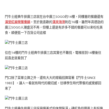
鬥牛士經典牛排廣三店就在台中廣三SOGO的14樓，同樓層的餐廳還有
滿堂紅麻辣鴛鴦鍋
，至於我喜歡的
漢來海港
則在16樓，雖然年高德劭的
廣三SOGO人潮盛況不再，但樓上還是有許多不錯的餐廳可以來吃吃美
食，順便逛一下百貨公司這樣
位在14樓的鬥牛士經典牛排廣三店其實也不難找，電梯搭到14樓後往
前直走就看到了
門口除了菜單立牌之外，還有大大的燈箱招牌寫著【鬥牛士SINCE
1983】，讓人一看就有時代的親切感，彷彿學生時代聚餐的感覺都回
來了
鬥牛士經典牛排廣三店採用偏美式的休閒裝潢，磚紅色的牆面上有好幾