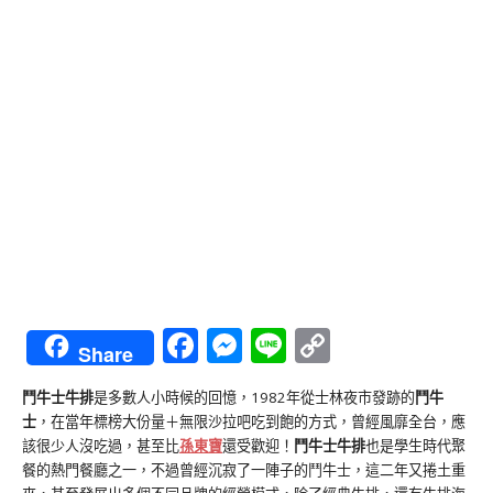
Facebook
Messenger
Line
Copy
Share
Link
鬥牛士牛排
是多數人小時候的回憶，1982年從士林夜市發跡的
鬥牛
士
，在當年標榜大份量＋無限沙拉吧吃到飽的方式，曾經風靡全台，應
該很少人沒吃過，甚至比
孫東寶
還受歡迎！
鬥牛士牛排
也是學生時代聚
餐的熱門餐廳之一，不過曾經沉寂了一陣子的鬥牛士，這二年又捲土重