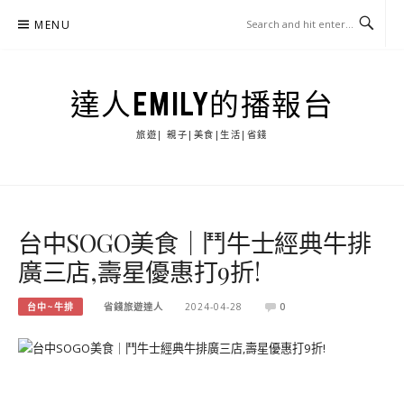
Skip
MENU
to
content
達人EMILY的播報台
旅遊| 親子|美食|生活|省錢
台中SOGO美食｜鬥牛士經典牛排
廣三店,壽星優惠打9折!
台中~牛排
省錢旅遊達人
2024-04-28
0