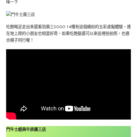
味一下
吃飽喝足走出來還看到廣三SOGO 14樓有這個繽紛的五彩虛擬體驗，連
在地上爬的小朋友也相當好奇，如果吃飽飯還可以來這裡拍拍照，也適
合親子同行喔！
鬥牛士經典牛排廣三店