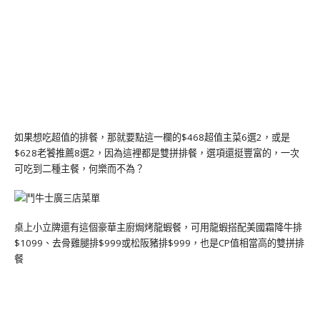
如果想吃超值的排餐，那就要點這一欄的$468超值主菜6選2，或是
$628老饕推薦8選2，因為這裡都是雙拼排餐，選項還挺豐富的，一次
可吃到二種主餐，何樂而不為？
桌上小立牌還有這個豪華主廚焗烤龍蝦餐，可用龍蝦搭配美國霜降牛排
$1099、去骨雞腿排$999或松阪豬排$999，也是CP值相當高的雙拼排
餐