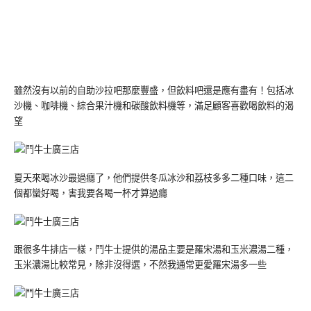
雖然沒有以前的自助沙拉吧那麼豐盛，但飲料吧還是應有盡有！包括冰
沙機、咖啡機、綜合果汁機和碳酸飲料機等，滿足顧客喜歡喝飲料的渴
望
夏天來喝冰沙最過癮了，他們提供冬瓜冰沙和荔枝多多二種口味，這二
個都蠻好喝，害我要各喝一杯才算過癮
跟很多牛排店一樣，鬥牛士提供的湯品主要是羅宋湯和玉米濃湯二種，
玉米濃湯比較常見，除非沒得選，不然我通常更愛羅宋湯多一些