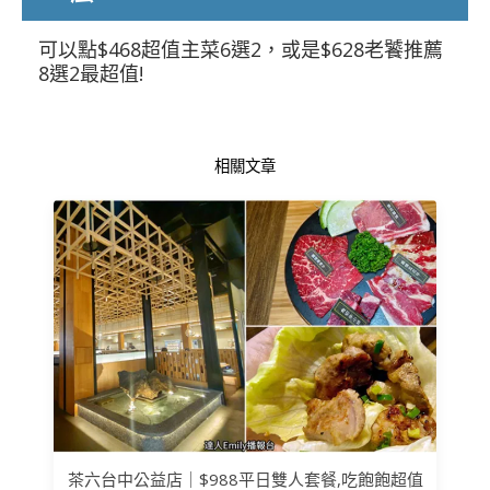
可以點$468超值主菜6選2，或是$628老饕推薦
8選2最超值!
相關文章
茶六台中公益店｜$988平日雙人套餐,吃飽飽超值