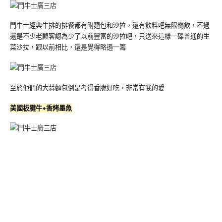
鬥牛士經典牛排的排餐都有附麵包和沙拉，還有飲料吧無限暢飲，不過
還是不少老顧客認為少了以前豐富的沙拉吧，只送來這樣一碟普通的生
菜沙拉，跟以前相比，還是覺得略遜一籌
至於他們的大蒜麵包倒是考得香脆好吃，非常有我的愛
美國板腱牛+香烤墨魚