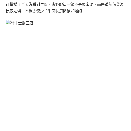
可惜撈了半天沒看到牛肉，應該說這一鍋不是羅宋湯，而是番茄蔬菜湯
比較貼切，不過即使少了牛肉味道仍是好喝的