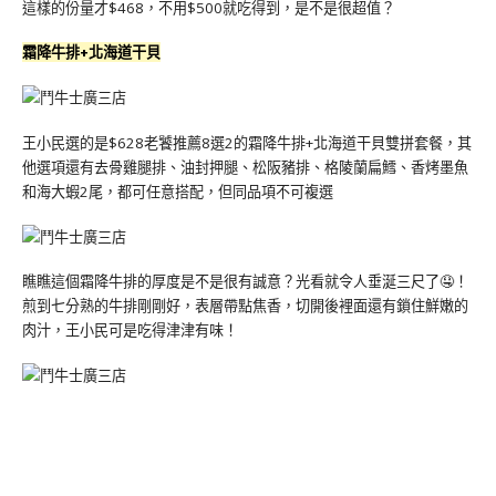
這樣的份量才$468，不用$500就吃得到，是不是很超值？
霜降牛排+北海道干貝
王小民選的是$628老饕推薦8選2的霜降牛排+北海道干貝雙拼套餐，其
他選項還有去骨雞腿排、油封押腿、松阪豬排、格陵蘭扁鱈、香烤墨魚
和海大蝦2尾，都可任意搭配，但同品項不可複選
瞧瞧這個霜降牛排的厚度是不是很有誠意？光看就令人垂涎三尺了🤤！
煎到七分熟的牛排剛剛好，表層帶點焦香，切開後裡面還有鎖住鮮嫩的
肉汁，王小民可是吃得津津有味！