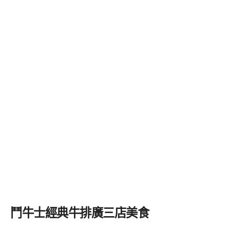
鬥牛士經典牛排廣三店美食