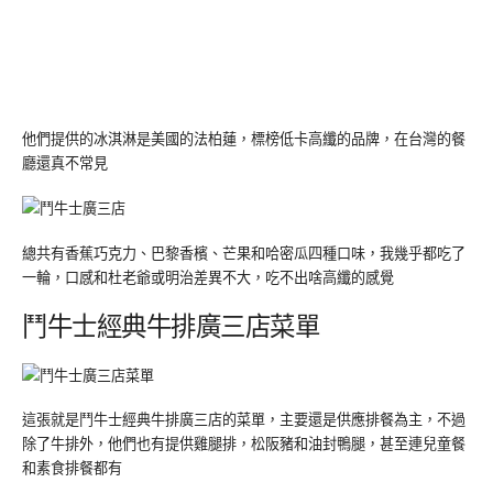
他們提供的冰淇淋是美國的法柏蓮，標榜低卡高纖的品牌，在台灣的餐
廳還真不常見
總共有香蕉巧克力、巴黎香檳、芒果和哈密瓜四種口味，我幾乎都吃了
一輪，口感和杜老爺或明治差異不大，吃不出啥高纖的感覺
鬥牛士經典牛排廣三店菜單
這張就是鬥牛士經典牛排廣三店的菜單，主要還是供應排餐為主，不過
除了牛排外，他們也有提供雞腿排，松阪豬和油封鴨腿，甚至連兒童餐
和素食排餐都有