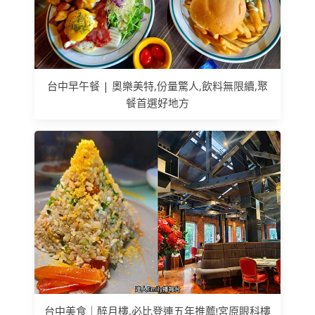
台中早午餐 | 奧樂美特,份量驚人,飲料無限續,聚
餐首選好地方
台中美食｜醉月樓,必比登連五年推薦!宮原眼科樓