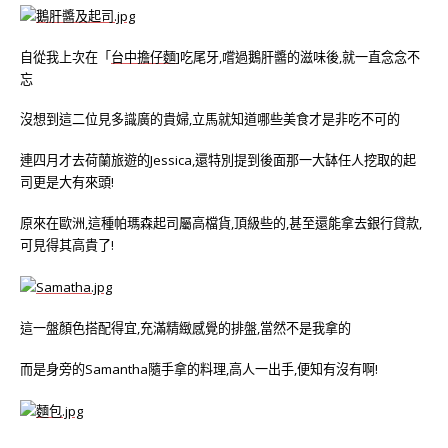
自從我上次在「
台中擔仔麵
]吃尾牙,嚐過鵝肝醬的滋味後,就一直念念不
忘
沒想到這二位見多識廣的貴婦,立馬就知道哪些美食才是非吃不可的
連四月才去荷蘭旅遊的Jessica,還特別提到後面那一大缽任人挖取的起
司更是大有來頭!
原來在歐洲,這種帕瑪森起司屬高檔貨,頂級些的,甚至還能拿去銀行貸款,
可見得其高貴了!
這一盤顏色搭配得宜,充滿精緻感覺的排盤,當然不是我拿的
而是身旁的Samantha隨手拿的料理,高人一出手,便知有沒有啊!