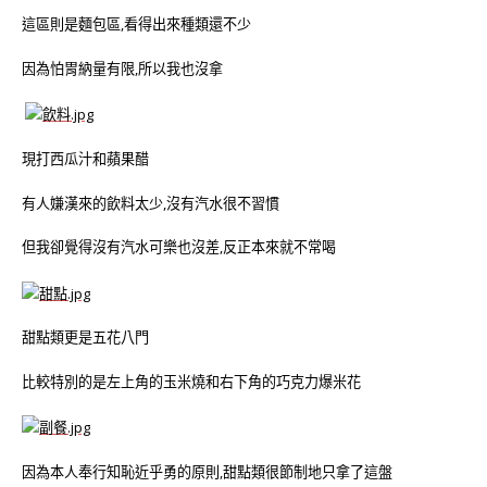
這區則是麵包區,看得出來種類還不少
因為怕胃納量有限,所以我也沒拿
現打西瓜汁和蘋果醋
有人嫌漢來的飲料太少,沒有汽水很不習慣
但我卻覺得沒有汽水可樂也沒差,反正本來就不常喝
甜點類更是五花八門
比較特別的是左上角的玉米燒和右下角的巧克力爆米花
因為本人奉行知恥近乎勇的原則,甜點類很節制地只拿了這盤