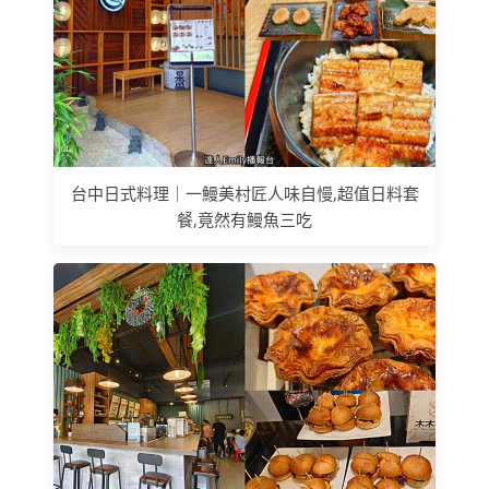
台中日式料理｜一鰻美村匠人味自慢,超值日料套
餐,竟然有鰻魚三吃