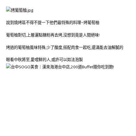
說到燒烤區不得不提一下他們最特殊的料理~烤葡萄柚
葡萄柚對切,上層灑點糖粉再去烤,沒想到竟是人間絕味!
烤過的葡萄柚風味特殊,少了酸度,搭配肉食一起吃,還滿能去油解膩的
眼看中秋將至,愛嚐鮮的人,或許可以如法泡製