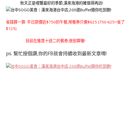
秋天正是嚐蟹最好的季節,漢來海港的確值得再訪!
省錢算一算: 平日原價近$750的午餐,用餐券只需$625 (750-625=省了
$125)
目前在推買十送二的餐券,很划算喔!
ps. 幫忙按個讚,你的FB就會持續收到最新文章唷!