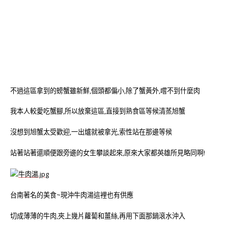
不過這區拿到的螃蟹雖新鮮,個頭都偏小,除了蟹黃外,嚐不到什麼肉
我本人較愛吃蟹腳,所以放棄這區,直接到熟食區等候清蒸旭蟹
沒想到旭蟹太受歡迎,一出爐就被拿光,索性站在那邊等候
站著站著還順便跟旁邊的女生攀談起來,原來大家都英雄所見略同啊!
台南著名的美食~現沖牛肉湯這裡也有供應
切成薄薄的牛肉,夾上幾片蘿蔔和薑絲,再用下面那鍋滾水沖入