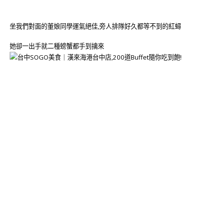
坐我們對面的董娘同學運氣絕佳,旁人排隊好久都等不到的紅蟳
她卻一出手就二種螃蟹都手到擒來