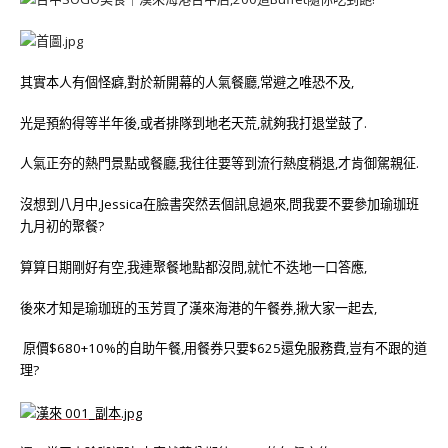
其實本人有個怪癖,對於新開幕的人氣餐廳,常避之唯恐不及,
光是預約得等半年後,或者排隊到地老天荒,就夠我打退堂鼓了.
人氣正夯的熱門景點或餐廳,我往往要等到流行熱度稍退,才肯御駕親征.
沒想到八月中,Jessica在臉書突然丟個訊息過來,問我要不要參加瑜珈班
九月初的聚餐?
算算日期剛好有空,我連聚餐地點都沒問,就忙不迭地一口答應,
後來才知是瑜珈班的玉芳買了漢來海港的午餐券,揪大家一起去,
原價$680+10%的自助午餐,用餐券只要$625還免服務費,豈有不跟的道
理?