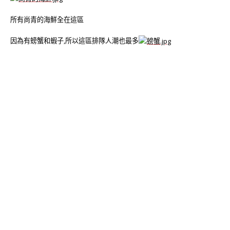
所有尚青的海鮮全在這區
因為有螃蟹和蝦子,所以這區排隊人潮也最多