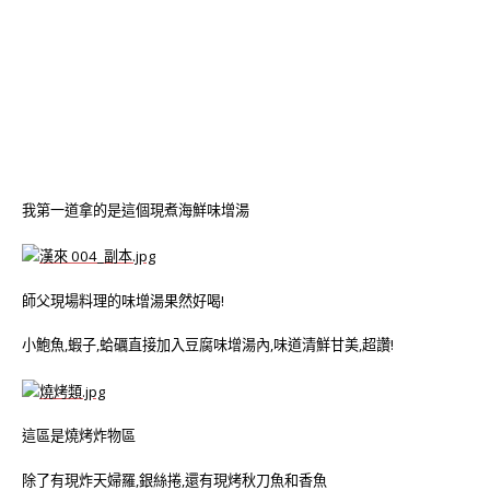
我第一道拿的是這個現煮海鮮味增湯
師父現場料理的味增湯果然好喝!
小鮑魚,蝦子,蛤礪直接加入豆腐味增湯內,味道清鮮甘美,超讚!
這區是燒烤炸物區
除了有現炸天婦羅,銀絲捲,還有現烤秋刀魚和香魚