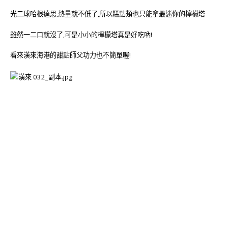
光二球哈根達思,熱量就不低了,所以糕點類也只能拿最迷你的檸檬塔
雖然一二口就沒了,可是小小的檸檬塔真是好吃吶!
看來漢來海港的甜點師父功力也不簡單喔!