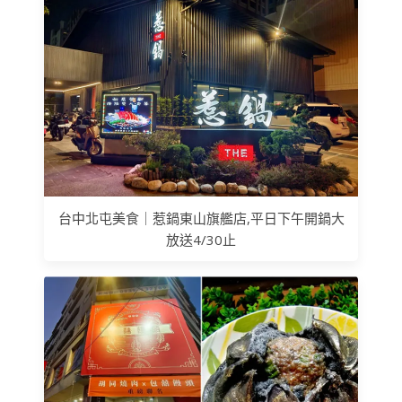
台中北屯美食｜惹鍋東山旗艦店,平日下午開鍋大
放送4/30止