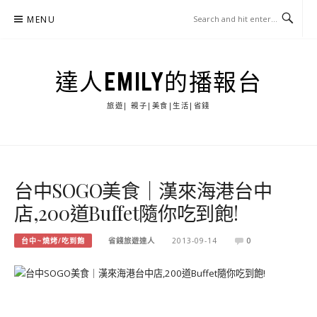
Skip
MENU
to
content
達人EMILY的播報台
旅遊| 親子|美食|生活|省錢
台中SOGO美食｜漢來海港台中
店,200道Buffet隨你吃到飽!
台中~燒烤/吃到飽
省錢旅遊達人
2013-09-14
0