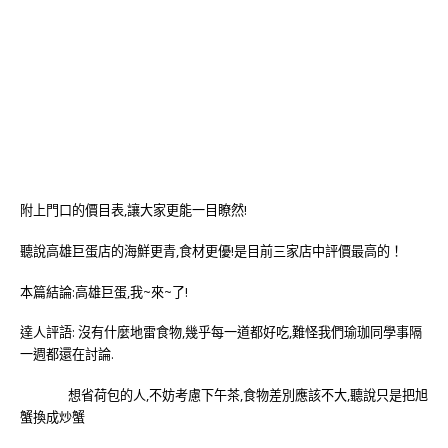
附上門口的價目表,讓大家更能一目瞭然!
聽說高雄巨蛋店的海鮮更青,食材更優!是目前三家店中評價最高的！
本篇結論:高雄巨蛋,我~來~了!
達人評語: 沒有什麼地雷食物,幾乎每一道都好吃,難怪我們瑜珈同學事隔
一週都還在討論.
想省荷包的人,不妨考慮下午茶,食物差別應該不大,聽說只是把旭
蟹換成炒蟹