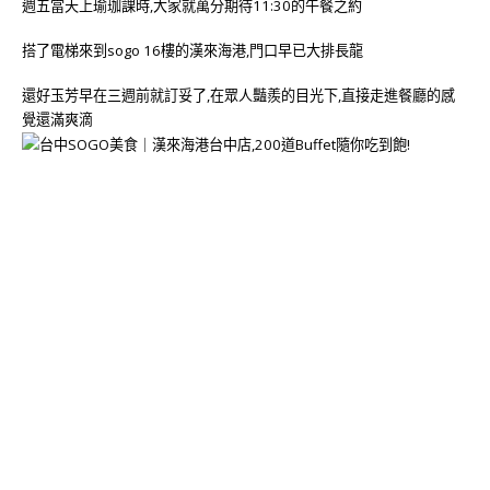
週五當天上瑜珈課時,大家就萬分期待11:30的午餐之約
搭了電梯來到sogo 16樓的漢來海港,門口早已大排長龍
還好玉芳早在三週前就訂妥了,在眾人豔羨的目光下,直接走進餐廳的感
覺還滿爽滴