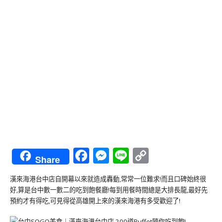
Facebook
Messenger
Line
Copy
Share
Link
漢來海港台中店自開幕以來就造成轟動,常常一位難求!而且口碑始終很
好,算是台中數一數二的吃到飽餐廳!每到用餐時間總是大排長龍,最好先
預約才有得吃,可見得從高雄開上來的漢來海港有多受歡迎了!