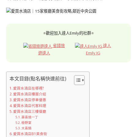
⭐歡迎加入達人Emily的社群⭐
省錢旅
達人
遊達人
Emily IG
本文目錄(點名稱快速前往)
愛買水湳店在哪裡?
愛買水湳店樓層介紹
愛買水湳店停車優惠
愛買水湳店代客料理
愛買水湳店三樓餐廳
壽喜燒一丁
極野宴
大喜鍋
愛買水湳店B1美食街