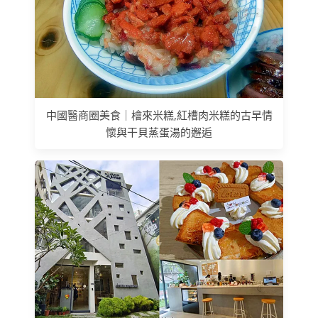
中國醫商圈美食｜檜來米糕,紅槽肉米糕的古早情
懷與干貝蒸蛋湯的邂逅