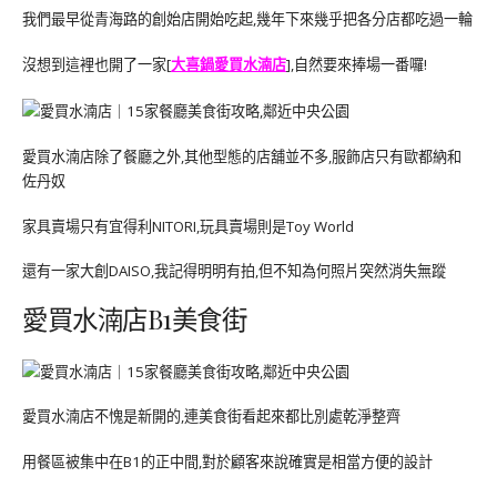
我們最早從青海路的創始店開始吃起,幾年下來幾乎把各分店都吃過一輪
沒想到這裡也開了一家[
大喜鍋愛買水湳店
],自然要來捧場一番囉!
愛買水湳店除了餐廳之外,其他型態的店舖並不多,服飾店只有歐都納和
佐丹奴
家具賣場只有宜得利NITORI,玩具賣場則是Toy World
還有一家大創DAISO,我記得明明有拍,但不知為何照片突然消失無蹤
愛買水湳店B1美食街
愛買水湳店不愧是新開的,連美食街看起來都比別處乾淨整齊
用餐區被集中在B1的正中間,對於顧客來說確實是相當方便的設計