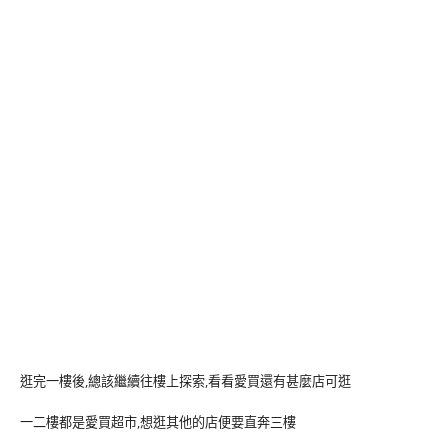
逛完一樓後,總該繼續往樓上探索,看看愛買還有甚麼店可逛
一二樓都是愛買超市,想逛其他的店便要直奔三樓