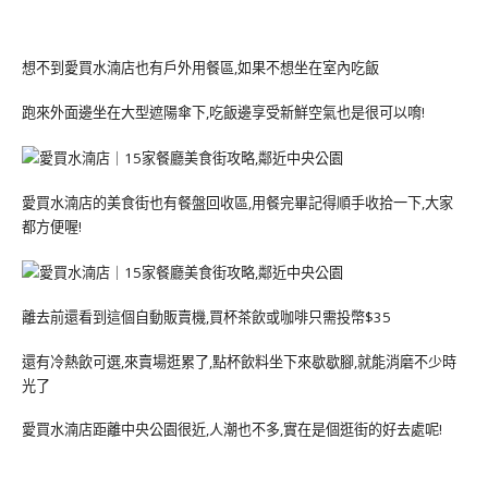
想不到愛買水湳店也有戶外用餐區,如果不想坐在室內吃飯
跑來外面邊坐在大型遮陽傘下,吃飯邊享受新鮮空氣也是很可以唷!
愛買水湳店的美食街也有餐盤回收區,用餐完畢記得順手收拾一下,大家
都方便喔!
離去前還看到這個自動販賣機,買杯茶飲或咖啡只需投幣$35
還有冷熱飲可選,來賣場逛累了,點杯飲料坐下來歇歇腳,就能消磨不少時
光了
愛買水湳店距離中央公園很近,人潮也不多,實在是個逛街的好去處呢!