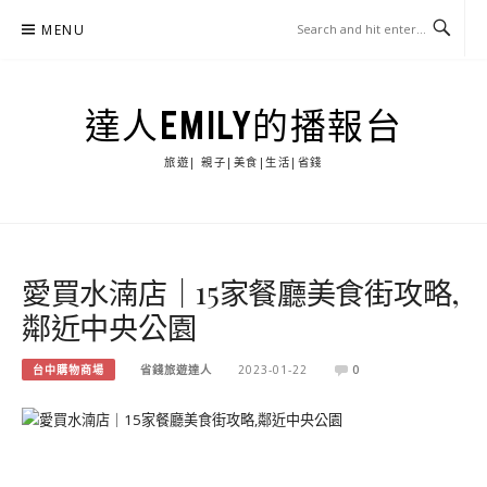
Skip
MENU
to
content
達人EMILY的播報台
旅遊| 親子|美食|生活|省錢
愛買水湳店｜15家餐廳美食街攻略,
鄰近中央公園
台中購物商場
省錢旅遊達人
2023-01-22
0