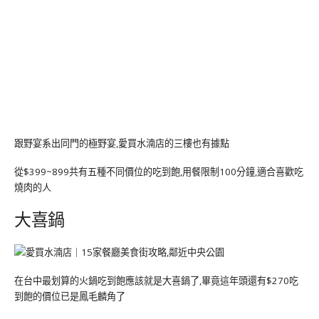
跟野宴系出同門的極野宴,愛買水湳店的三樓也有據點
從$399~899共有五種不同價位的吃到飽,用餐限制100分鐘,適合喜歡吃
燒肉的人
大喜鍋
在台中最划算的火鍋吃到飽應該就是大喜鍋了,畢竟這年頭還有$270吃
到飽的價位已是鳳毛麟角了