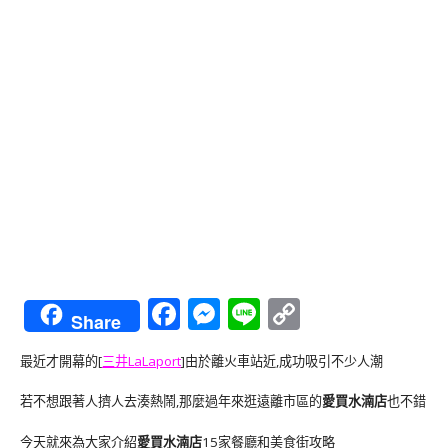
Facebook
Messenger
Line
Copy
Share
Link
最近才開幕的[
三井LaLaport
]由於離火車站近,成功吸引不少人潮
若不想跟著人擠人去湊熱鬧,那麼過年來逛遠離市區的
愛買水湳店
也不錯
今天就來為大家介紹
愛買水湳店
15家餐廳和美食街攻略