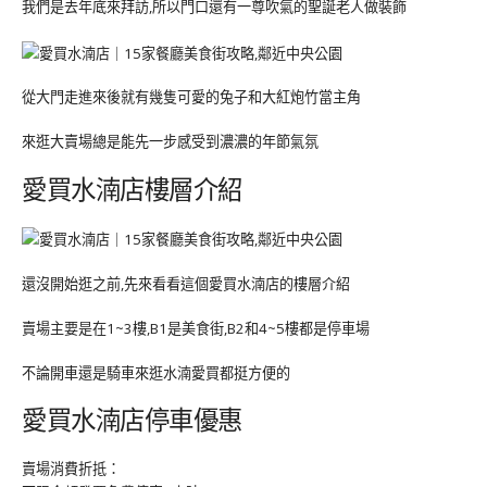
我們是去年底來拜訪,所以門口還有一尊吹氣的聖誕老人做裝飾
從大門走進來後就有幾隻可愛的兔子和大紅炮竹當主角
來逛大賣場總是能先一步感受到濃濃的年節氣氛
愛買水湳店樓層介紹
還沒開始逛之前,先來看看這個愛買水湳店的樓層介紹
賣場主要是在1~3樓,B1是美食街,B2和4~5樓都是停車場
不論開車還是騎車來逛水湳愛買都挺方便的
愛買水湳店停車優惠
賣場消費折抵：