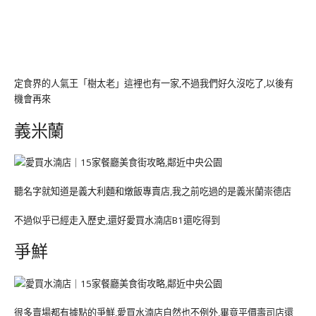
定食界的人氣王「樹太老」這裡也有一家,不過我們好久沒吃了,以後有
機會再來
義米蘭
聽名字就知道是義大利麵和燉飯專賣店,我之前吃過的是義米蘭崇德店
不過似乎已經走入歷史,還好愛買水湳店B1還吃得到
爭鮮
很多賣場都有據點的爭鮮,愛買水湳店自然也不例外,畢竟平價壽司店還