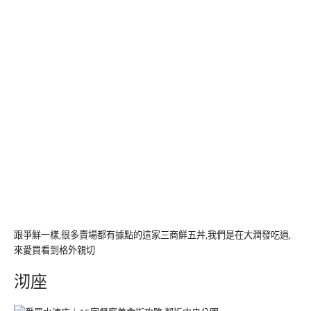
跟爭鮮一樣,很多賣場都有據點的這家三商鮮五丼,我們是在大潤發吃過,
來愛買看到格外親切
沏座