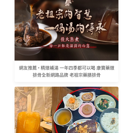
網友推薦 • 精燉補湯 一年四季都可以喝 康寶藥燉
排骨全新網路品牌 老祖宗藥膳排骨