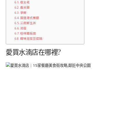
樹太老
義米蘭
爭鮮
寶達港式餐廳
三商鮮五丼
沏座
桂林鐵板燒
韓味泡菜豆腐鍋
愛買水湳店在哪裡?