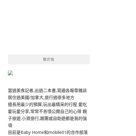
關於我
當過美食記者,出過二本書,寫遍各報章雜誌
居住過美國/加拿大,旅行過很多地方
擅長用最少的預算,玩出最精采的行程 愛吃
愛玩愛分享,常常不吝惜公開自己的心得 親
子旅遊,小資旅行,跟團或自助遊都是我的強
項
目前是Baby Home和mobile01的合作部落