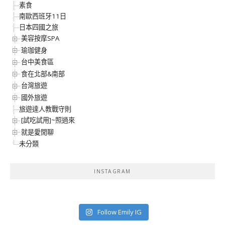
素食
南歐西班牙11日
日本四國之旅
美容按摩SPA
瑜珈健身
台中美食區
食在北部&南部
台灣旅遊
國外旅遊
旅遊達人教戰守則
[試吃試用]~照過來
就是愛閒聊
未分類
INSTAGRAM
Follow Emily IG