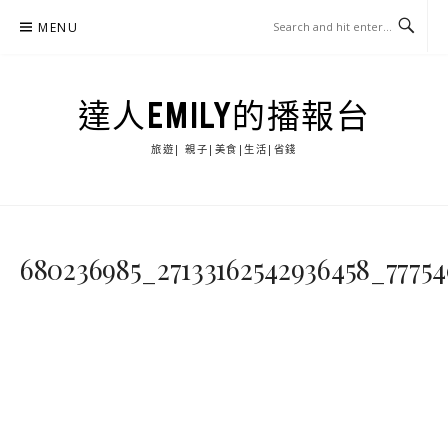
Skip
MENU
to
content
達人EMILY的播報台
旅遊| 親子|美食|生活|省錢
680236985_27133162542936458_7775