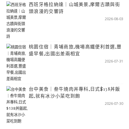
西班牙格拉納達｜山城美景,摩爾古蹟與街
頭浪漫的交響詩
2026-08-03
桃園住宿｜青埔商旅,機場高鐵便利首選,豐
盛早餐,出國出差兩相宜
2026-07-31
台中美食｜叁牛燒肉丼專科,日式$138丼飯
起,就有冰沙小菜吃到飽
2026-07-30