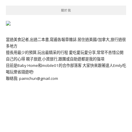
關於我
當過美食記者,出過二本書,寫遍各報章雜誌 居住過美國/加拿大,旅行過很
多地方
擅長用最少的預算,玩出最精采的行程 愛吃愛玩愛分享,常常不吝惜公開
自己的心得 親子旅遊,小資旅行,跟團或自助遊都是我的強項
目前是Baby Home和mobile01的合作部落客 大家快來跟著達人Emily吃
喝玩樂省錢遊吧!
聯絡我: painichun@gmail.com